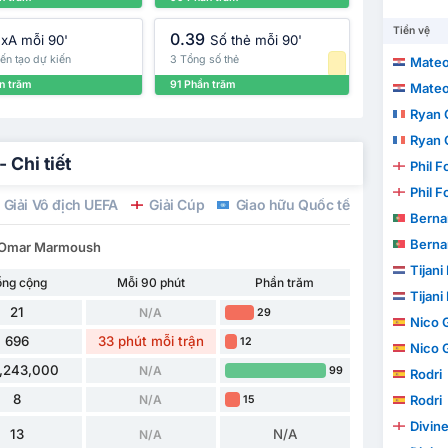
Tiền vệ
0.39
xA mỗi 90'
Số thẻ mỗi 90'
ến tạo dự kiến
3 Tổng số thẻ
Mateo
n trăm
91 Phần trăm
Mateo
Ryan 
Ryan 
Chi tiết
Phil 
Phil 
Giải Vô địch UEFA
Giải Cúp
Giao hữu Quốc tế
WC Qualifi
Berna
Berna
ho Omar Marmoush
Tijani
ổng cộng
Mỗi 90 phút
Phần trăm
Tijani
21
N/A
29
Nico 
696
33 phút mỗi trận
12
Nico 
,243,000
N/A
99
Rodri
8
N/A
Rodri
15
Divin
13
N/A
N/A