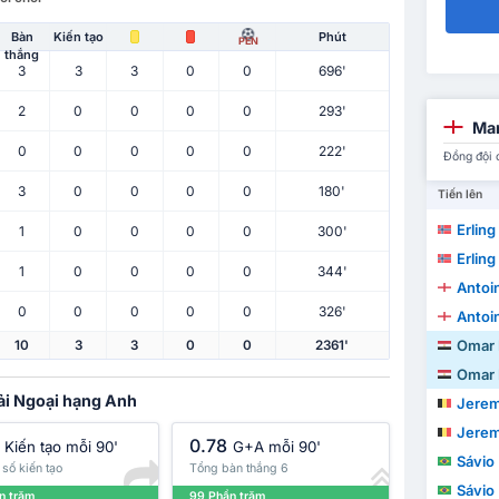
Bàn
Kiến tạo
Phút
PEN
thắng
3
3
3
0
0
696'
2
0
0
0
0
293'
Man
0
0
0
0
0
222'
Đồng đội 
3
0
0
0
0
180'
Tiến lên
Erling
1
0
0
0
0
300'
Erling
1
0
0
0
0
344'
Antoi
0
0
0
0
0
326'
Antoi
Omar
10
3
3
0
0
2361'
Omar
iải Ngoại hạng Anh
Jere
Jere
0.78
Kiến tạo mỗi 90'
G+A mỗi 90'
Sávio
số kiến tạo
Tổng bàn thắng 6
Sávio
n trăm
99 Phần trăm