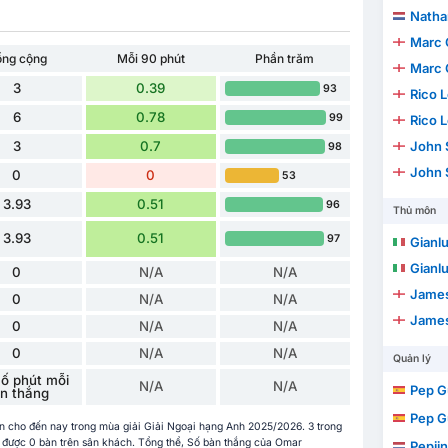
Natha
Marc 
ổng cộng
Mỗi 90 phút
Phần trăm
Marc 
3
0.39
93
Rico 
6
0.78
99
Rico 
3
0.7
John 
98
John 
0
0
53
3.93
0.51
96
Thủ môn
3.93
0.51
97
Gianl
Gianl
0
N/A
N/A
James
0
N/A
N/A
James
0
N/A
N/A
0
N/A
N/A
Quản lý
ố phút mỗi
N/A
N/A
Pep G
n thắng
Pep G
n cho đến nay trong mùa giải Giải Ngoại hạng Anh 2025/2026. 3 trong
hi được 0 bàn trên sân khách. Tổng thể, Số bàn thắng của Omar
Pepijn