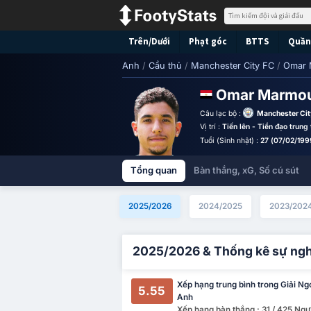
Trên/Dưới
Phạt góc
BTTS
Quần 
Anh
/
Cầu thủ
/
Manchester City FC
/
Omar 
Omar Marmo
Câu lạc bộ :
Manchester Cit
Vị trí :
Tiến lên - Tiền đạo trung
Tuổi (Sinh nhật) :
27 (07/02/199
Tổng quan
Bàn thắng, xG, Số cú sút
2025/2026
2024/2025
2023/202
2025/2026 & Thống kê sự ng
Xếp hạng trung bình trong Giải Ng
5.55
Anh
Xếp hạng bàn thắng : 31 / 425 Ngư