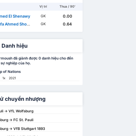
Vị trí
Thua / 90'
med El Shenawy
0.00
GK
a Ahmed Shobeir
0.64
GK
 Danh hiệu
moush đã giành được 0 danh hiệu cho đến
 sự nghiệp của họ.
p of Nations
1x
2021
sử chuyển nhượng
uli -> VfL Wolfsburg
burg -> FC St. Pauli
burg -> VfB Stuttgart 1893