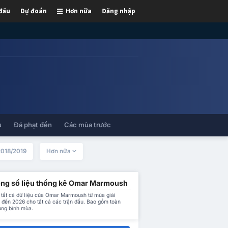
 đấu
Dự đoán
Hơn nữa
Đăng nhập
ủ
Đá phạt đền
Các mùa trước
2018/2019
Hơn nữa
ống số liệu thống kê Omar Marmoush
 tất cả dữ liệu của Omar Marmoush từ mùa giải
 đến 2026 cho tất cả các trận đấu. Bao gồm toàn
ung bình mùa.