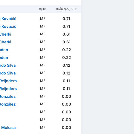
Vị trí
Kiến tạo / 90'
 Kovačić
0.71
MF
 Kovačić
0.71
MF
Cherki
0.61
MF
Cherki
0.61
MF
Foden
0.22
MF
Foden
0.22
MF
cation Africa
World Cup
rdo Silva
0.12
MF
rdo Silva
0.12
MF
 Reijnders
0.11
MF
 Reijnders
0.11
MF
González
0.00
MF
González
0.00
MF
0.00
MF
0.00
MF
e Mukasa
0.00
MF