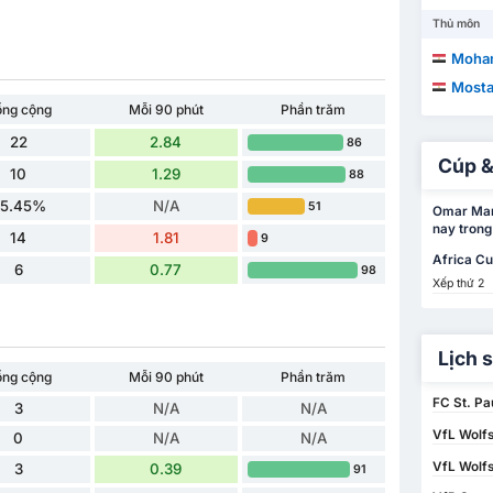
Thủ môn
Moha
Mostaf
ổng cộng
Mỗi 90 phút
Phần trăm
22
2.84
86
Cúp &
10
1.29
88
5.45%
N/A
51
Omar Mar
nay trong
14
1.81
9
Africa Cu
6
0.77
98
Xếp thứ 2
Lịch 
ổng cộng
Mỗi 90 phút
Phần trăm
FC St. Pa
3
N/A
N/A
VfL Wolfs
0
N/A
N/A
VfL Wolfs
3
0.39
91