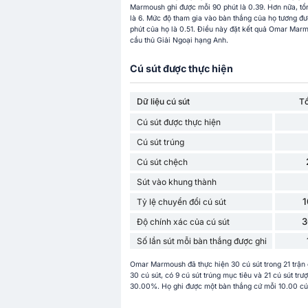
Marmoush ghi được mỗi 90 phút là 0.39. Hơn nữa, tổ
là 6. Mức độ tham gia vào bàn thắng của họ tương đ
phút của họ là 0.51. Điều này đặt kết quả Omar Marm
cầu thủ Giải Ngoại hạng Anh.
Cú sút được thực hiện
Dữ liệu cú sút
T
Cú sút được thực hiện
Cú sút trúng
Cú sút chệch
Sút vào khung thành
Tỷ lệ chuyển đổi cú sút
3
Độ chính xác của cú sút
Số lần sút mỗi bàn thắng được ghi
Omar Marmoush đã thực hiện 30 cú sút trong 21 trận
30 cú sút, có 9 cú sút trúng mục tiêu và 21 cú sút tr
30.00%. Họ ghi được một bàn thắng cứ mỗi 10.00 cú s