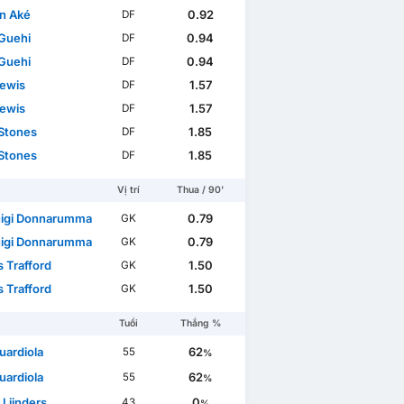
n Aké
0.92
DF
Guehi
0.94
DF
Guehi
0.94
DF
Lewis
1.57
DF
Lewis
1.57
DF
Stones
1.85
DF
Stones
1.85
DF
Vị trí
Thua / 90'
uigi Donnarumma
0.79
GK
uigi Donnarumma
0.79
GK
 Trafford
1.50
GK
 Trafford
1.50
GK
Tuổi
Thắng %
uardiola
62
55
%
uardiola
62
55
%
 Lijnders
0
43
%