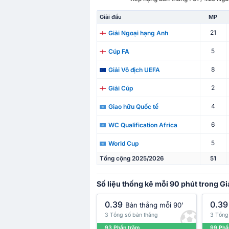
Giải đấu
MP
21
Giải Ngoại hạng Anh
5
Cúp FA
8
Giải Vô địch UEFA
2
Giải Cúp
4
Giao hữu Quốc tế
6
WC Qualification Africa
5
World Cup
Tổng cộng 2025/2026
51
Số liệu thống kê mỗi 90 phút trong G
0.39
0.39
Bàn thắng mỗi 90'
3 Tổng số bàn thắng
3 Tổng 
93 Phần trăm
99 Phầ