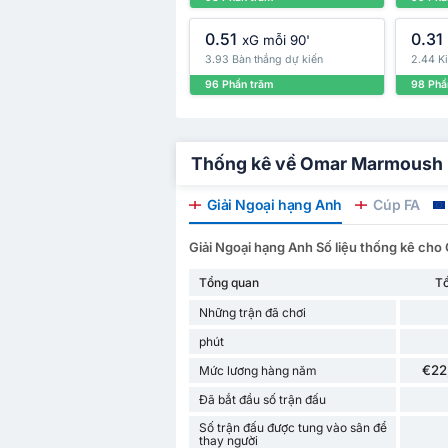
0.51
0.31
xG mỗi 90'
3.93 Bàn thắng dự kiến
2.44 Ki
96 Phần trăm
98 Phầ
Thống kê về Omar Marmoush - 
Giải Ngoại hạng Anh
Cúp FA
Giải Ngoại hạng Anh Số liệu thống kê c
Tổng quan
T
Những trận đã chơi
phút
€22
Mức lương hàng năm
Đã bắt đầu số trận đấu
Số trận đấu được tung vào sân để
thay người