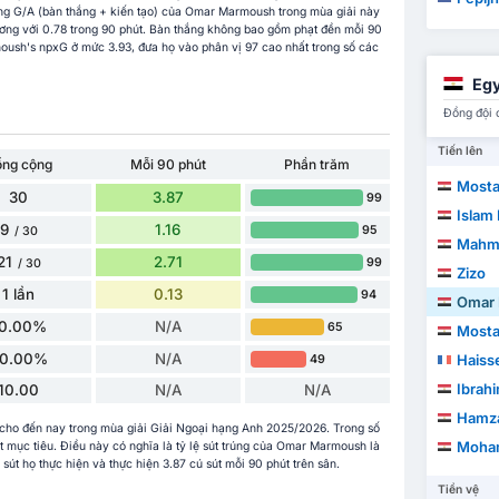
ng G/A (bàn thắng + kiến tạo) của Omar Marmoush trong mùa giải này
ương với 0.78 trong 90 phút. Bàn thắng không bao gồm phạt đền mỗi 90
oush's npxG ở mức 3.93, đưa họ vào phân vị 97 cao nhất trong số các
Egy
Đồng đội 
Tiến lên
ổng cộng
Mỗi 90 phút
Phần trăm
Mostafa M
30
3.87
99
Islam 
9
1.16
95
/ 30
Mahm
21
2.71
99
/ 30
Zizo
1 lần
0.13
94
Omar
10.00%
N/A
65
Most
0.00%
N/A
Haiss
49
Ibrah
10.00
N/A
N/A
Hamza
 cho đến nay trong mùa giải Giải Ngoại hạng Anh 2025/2026. Trong số
Moham
ượt mục tiêu. Điều này có nghĩa là tỷ lệ sút trúng của Omar Marmoush là
út họ thực hiện và thực hiện 3.87 cú sút mỗi 90 phút trên sân.
Tiền vệ