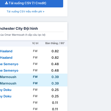
Tải xuống CSV (1 Credit)
Tải xuống CSV mẫu miễn phí »
chester City Đội hình
của Omar Marmoush ở cấp câu lạc bộ
Vị trí
Bàn thắng / 90'
 Haaland
0.82
FW
 Haaland
0.82
FW
ne Semenyo
0.48
FW
ne Semenyo
0.48
FW
 Marmoush
0.39
FW
 Marmoush
0.39
FW
my Doku
0.25
FW
my Doku
0.25
FW
0.11
FW
0.11
FW