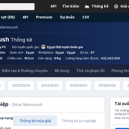
API
Tìm kiếm
Thống kê
Giải
vợt (EN)
API
Premium
Dự đoán
CSV
Marmoush
ush
Thống kê
y FC
Đội tuyển quốc gia :
Egypt Đội tuyển Quốc gia
 tâm
Quốc tịch :
Egypt
Birthplace :
Egypt - Egypt
Số áo :
#7
9)
Chiều cao :
183cm
Cân nặng :
81kg
Lương hàng năm (Euro) :
€22,243,000
Kiến tạo & Đường chuyền
Rê bóng
Thẻ và phạm lỗi
Phòng th
4
2022/2023
2021/2022
2020/2021
2019/2020
Tải xu
hiệp
- Omar Marmoush
Tải xuống
2016/2017
mùa và tr
oại hạng
Thống kê mùa giải
Thống kê sự nghiệp
ời chơi