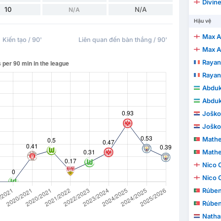
Divin
10
N/A
N/A
Hậu vệ
Max A
Kiến tạo / 90'
Liên quan đến bàn thắng / 90'
Max A
Rayan
Rayan
Abduk
Abduk
Joško
Joško
Mathe
Mathe
Nico O
Nico O
Rúben
Rúben
Natha