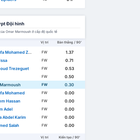
pt Đội hình
của Omar Marmoush ở cấp độ quốc tế
Vị trí
Bàn thắng / 90'
ohamed Zaki Abdelraouf
1.37
FW
Issa
0.71
FW
oud Trezeguet
0.53
FW
0.50
FW
 Marmoush
0.30
FW
afa Mohamed
0.00
FW
em Hassan
0.00
FW
im Adel
0.00
FW
 Abdel Karim
0.00
FW
ed Salah
0.00
FW
Vị trí
Kiến tạo / 90'