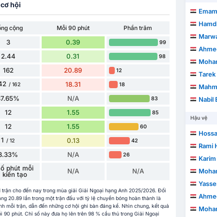
cơ hội
Emam
Hamdi
ổng cộng
Mỗi 90 phút
Phần trăm
Marwa
3
0.39
99
Ahmed
2.44
0.31
98
Mohana
162
20.89
12
Tarek
42
18.31
18
/ 162
Mahm
87.65%
N/A
83
Nabil
12
1.55
85
Hậu vệ
12
1.55
60
Hossa
1
0.13
42
/ 12
Rami His
8.33%
N/A
26
Karim
ố phút mỗi
N/A
N/A
Mohamed
kiến ​​tạo
Yasser A
1 trận cho đến nay trong mùa giải Giải Ngoại hạng Anh 2025/2026. Đối
Ahmed
20.89 lần trong một trận đấu với tỷ lệ chuyền bóng hoàn thành là
nh mỗi trận, dẫn đến những cơ hội ghi bàn đáng kể. Nhìn chung, kết quả
Moham
 90 phút. Chỉ số này đưa họ lên trên 98 % cầu thủ trong Giải Ngoại