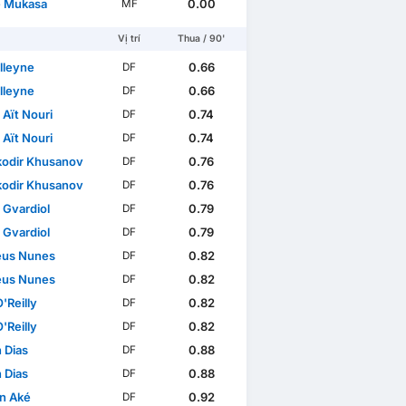
e Mukasa
0.00
MF
Vị trí
Thua / 90'
lleyne
0.66
DF
lleyne
0.66
DF
 Aït Nouri
0.74
DF
 Aït Nouri
0.74
DF
odir Khusanov
0.76
DF
odir Khusanov
0.76
DF
 Gvardiol
0.79
DF
 Gvardiol
0.79
DF
us Nunes
0.82
DF
us Nunes
0.82
DF
'Reilly
0.82
DF
'Reilly
0.82
DF
 Dias
0.88
DF
 Dias
0.88
DF
n Aké
0.92
DF