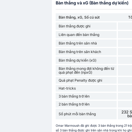
Bàn thắng và xG (Bàn thắng dự kiến)
Bàn thắng, xG, Số cú sút
T
Bàn thắng được ghi
Liên quan đến bàn thắng
Bàn thắng trên sân nhà
Bàn thắng trên sân khách
Bàn thắng dự kiến (xG)
Bàn thắng mong đợi không đến từ
quả phạt đền (npxG)
Quả phạt Penalty được ghi
Hat-tricks
3 bàn thắng trở lên
2 bàn thắng trở lên
232 S
Số phút mỗi bàn thắng
bà
Omar Marmoush đã ghi được 3 bàn thắng trong 21 trậ
số 3 bàn thắng được ghi trên sân nhà trong khi họ g