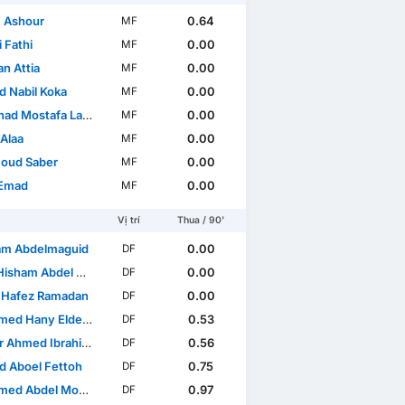
 Ashour
0.64
MF
 Fathi
0.00
MF
n Attia
0.00
MF
 Nabil Koka
0.00
MF
d Mostafa Lasheen
0.00
MF
 Alaa
0.00
MF
oud Saber
0.00
MF
 Emad
0.00
MF
Vị trí
Thua / 90'
m Abdelmaguid
0.00
DF
ham Abdel Aziz Rabia
0.00
DF
 Hafez Ramadan
0.00
DF
 Hany Eldemerdash
0.53
DF
hmed Ibrahim El Hanafi
0.56
DF
 Aboel Fettoh
0.75
DF
ed Abdel Monem
0.97
DF