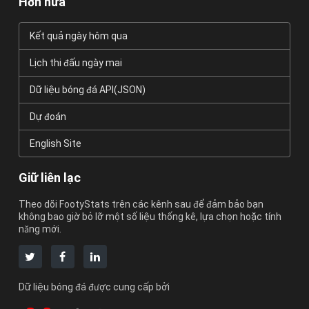
Hơn nữa
Kết quả ngày hôm qua
Lịch thi đấu ngày mai
Dữ liệu bóng đá API(JSON)
Dự đoán
English Site
Giữ liên lạc
Theo dõi FootyStats trên các kênh sau để đảm bảo bạn
không bao giờ bỏ lỡ một số liệu thống kê, lựa chọn hoặc tính
năng mới.
Dữ liệu bóng đá được cung cấp bởi