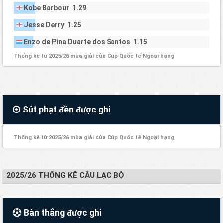
Kobe Barbour 1.29
Jesse Derry 1.25
Enzo de Pina Duarte dos Santos 1.15
Thống kê từ 2025/26 mùa giải của Cúp Quốc tế Ngoại hạng
Sút phạt đền được ghi
Thống kê từ 2025/26 mùa giải của Cúp Quốc tế Ngoại hạng
2025/26 THỐNG KÊ CÂU LẠC BỘ
Bàn thắng được ghi