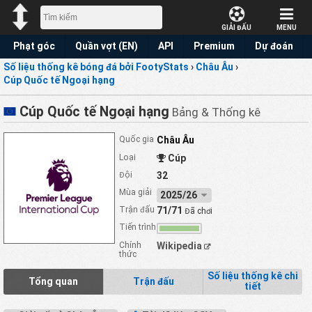
GIẢI ĐẤU
MENU
Phạt góc
Quần vợt (EN)
API
Premium
Dự đoán
Số liệu thống kê bóng đá bởi FootyStats
›
Châu Âu
›
Cúp Quốc tế Ngoại hạng
Cúp Quốc tế Ngoại hạng
Bảng & Thống kê
Quốc gia
Châu Âu
Loại
Cúp
Đội
32
Mùa giải
2025/26
Trận đấu
71/71
Đã chơi
Tiến trình
Chính
Wikipedia
thức
Số liệu thống kê chi
Tổng quan
Trận đấu
tiết