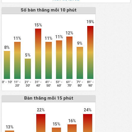
Số bàn thắng mỗi 10 phút
19%
15%
12%
11%
11%
11%
9%
8%
5%
0' - 10'
11' -
21' -
31' -
41' -
51' -
61' -
71' -
81' -
20'
30'
40'
50'
60'
70'
80'
90'
Bàn thắng mỗi 15 phút
22%
24%
16%
15%
13%