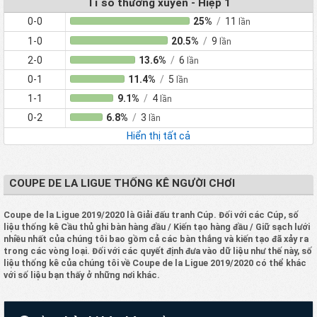
Tỉ số thường xuyên - Hiệp 1
0-0
25%
/
11
lần
1-0
20.5%
/
9
lần
2-0
13.6%
/
6
lần
0-1
11.4%
/
5
lần
1-1
9.1%
/
4
lần
0-2
6.8%
/
3
lần
Hiển thị tất cả
COUPE DE LA LIGUE THỐNG KÊ NGƯỜI CHƠI
Coupe de la Ligue 2019/2020 là Giải đấu tranh Cúp. Đối với các Cúp, số
liệu thống kê Cầu thủ ghi bàn hàng đầu / Kiến tạo hàng đầu / Giữ sạch lưới
nhiều nhất của chúng tôi bao gồm cả các bàn thắng và kiến ​​tạo đã xảy ra
trong các vòng loại. Đối với các quyết định đưa vào dữ liệu như thế này, số
liệu thống kê của chúng tôi về Coupe de la Ligue 2019/2020 có thể khác
với số liệu bạn thấy ở những nơi khác.