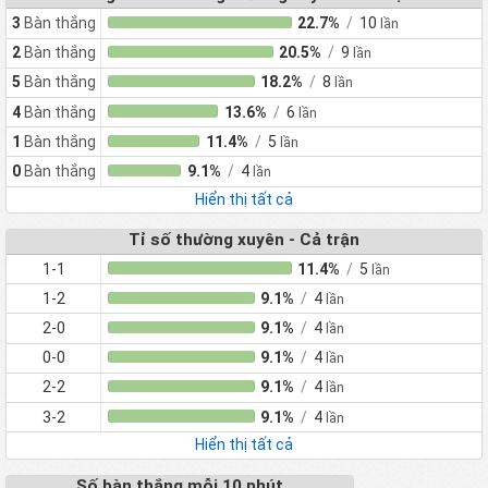
3
Bàn thắng
22.7%
/
10
lần
2
Bàn thắng
20.5%
/
9
lần
5
Bàn thắng
18.2%
/
8
lần
4
Bàn thắng
13.6%
/
6
lần
1
Bàn thắng
11.4%
/
5
lần
0
Bàn thắng
9.1%
/
4
lần
Hiển thị tất cả
Tỉ số thường xuyên - Cả trận
1-1
11.4%
/
5
lần
1-2
9.1%
/
4
lần
2-0
9.1%
/
4
lần
0-0
9.1%
/
4
lần
2-2
9.1%
/
4
lần
3-2
9.1%
/
4
lần
Hiển thị tất cả
Số bàn thắng mỗi 10 phút