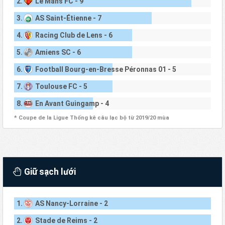
2.
Le Mans FC - 9
3.
AS Saint-Étienne - 7
4.
Racing Club de Lens - 6
5.
Amiens SC - 6
6.
Football Bourg-en-Bresse Péronnas 01 - 5
7.
Toulouse FC - 5
8.
En Avant Guingamp - 4
* Coupe de la Ligue Thống kê câu lạc bộ từ 2019/20 mùa
Giữ sạch lưới
1.
AS Nancy-Lorraine - 2
2.
Stade de Reims - 2