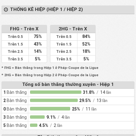
THỐNG KÊ HIỆP (HIỆP 1 / HIỆP 2)
FHG - Trên X
2HG - Trên X
75%
84%
Trên 0.5
Trên 0.5
43%
52%
Trên 1.5
Trên 1.5
14%
18%
Trên 2.5
Trên 2.5
5%
5%
Trên 3.5
Trên 3.5
* FHG = Bàn thắng trong Hiệp 1 ở Pháp-Coupe de la Ligue
* 2HG = Bàn thắng trong Hiệp 2 ở Pháp-Coupe de la Ligue
Tổng số bàn thắng thường xuyên - Hiệp 1
1
Bàn thắng
31.8%
/
14
lần
2
Bàn thắng
29.5%
/
13
lần
0
Bàn thắng
25%
/
11
lần
3
Bàn thắng
9.1%
/
4
lần
5
Bàn thắng
4.5%
/
2
lần