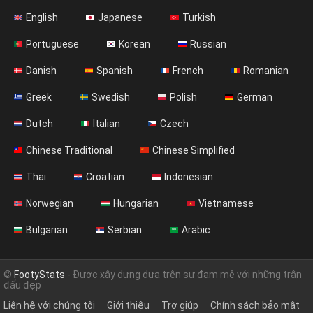
English
Japanese
Turkish
Portuguese
Korean
Russian
Danish
Spanish
French
Romanian
Greek
Swedish
Polish
German
Dutch
Italian
Czech
Chinese Traditional
Chinese Simplified
Thai
Croatian
Indonesian
Norwegian
Hungarian
Vietnamese
Bulgarian
Serbian
Arabic
©
FootyStats
- Được xây dựng dựa trên sự đam mê với những trận
đấu đẹp
Liên hệ với chúng tôi
Giới thiệu
Trợ giúp
Chính sách bảo mật