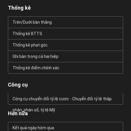
Thống kê
Trên/Dưới bàn thắng
Thống kê BTTS
Thống kê phạt góc
Ghi bàn trong cả hai hiệp
Thống kê điểm chính xác
Công cụ
Công cụ chuyển đổi tỷ lệ cược - Chuyển đổi tỷ lệ thập
phân, phân số, tỷ lệ Mỹ
Hơn nữa
Kết quả ngày hôm qua