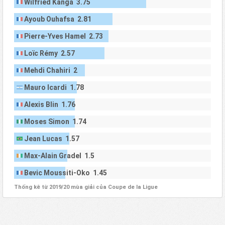
Wilfried Kanga 3.75
Ayoub Ouhafsa 2.81
Pierre-Yves Hamel 2.73
Loïc Rémy 2.57
Mehdi Chahiri 2
Mauro Icardi 1.78
Alexis Blin 1.76
Moses Simon 1.74
Jean Lucas 1.57
Max-Alain Gradel 1.5
Bevic Moussiti-Oko 1.45
Thống kê từ 2019/20 mùa giải của Coupe de la Ligue