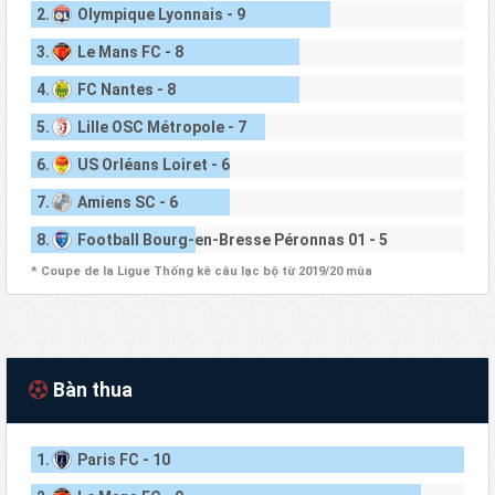
2.
Olympique Lyonnais - 9
3.
Le Mans FC - 8
4.
FC Nantes - 8
5.
Lille OSC Métropole - 7
6.
US Orléans Loiret - 6
7.
Amiens SC - 6
8.
Football Bourg-en-Bresse Péronnas 01 - 5
* Coupe de la Ligue Thống kê câu lạc bộ từ 2019/20 mùa
Bàn thua
1.
Paris FC - 10