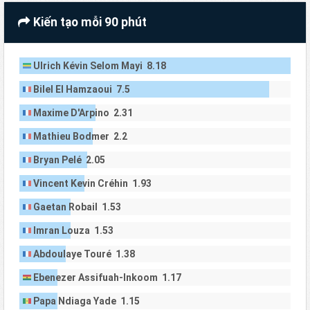
Kiến tạo mỗi 90 phút
Ulrich Kévin Selom Mayi 8.18
Bilel El Hamzaoui 7.5
Maxime D'Arpino 2.31
Mathieu Bodmer 2.2
Bryan Pelé 2.05
Vincent Kevin Créhin 1.93
Gaetan Robail 1.53
Imran Louza 1.53
Abdoulaye Touré 1.38
Ebenezer Assifuah-Inkoom 1.17
Papa Ndiaga Yade 1.15