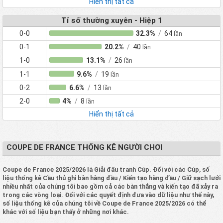
Hiển thị tất cả
Tỉ số thường xuyên - Hiệp 1
0-0
32.3%
/
64
lần
0-1
20.2%
/
40
lần
1-0
13.1%
/
26
lần
1-1
9.6%
/
19
lần
0-2
6.6%
/
13
lần
2-0
4%
/
8
lần
Hiển thị tất cả
COUPE DE FRANCE THỐNG KÊ NGƯỜI CHƠI
Coupe de France 2025/2026 là Giải đấu tranh Cúp. Đối với các Cúp, số
liệu thống kê Cầu thủ ghi bàn hàng đầu / Kiến tạo hàng đầu / Giữ sạch lưới
nhiều nhất của chúng tôi bao gồm cả các bàn thắng và kiến ​​tạo đã xảy ra
trong các vòng loại. Đối với các quyết định đưa vào dữ liệu như thế này,
số liệu thống kê của chúng tôi về Coupe de France 2025/2026 có thể
khác với số liệu bạn thấy ở những nơi khác.