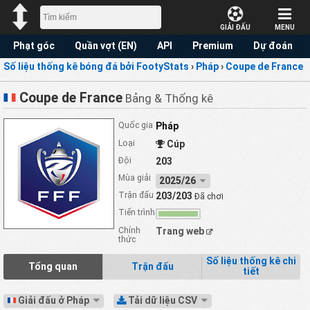
GIẢI ĐẤU
MENU
Phạt góc
Quần vợt (EN)
API
Premium
Dự đoán
Số liệu thống kê bóng đá bởi FootyStats
›
Pháp
›
Coupe de France
Coupe de France
Bảng & Thống kê
Quốc gia
Pháp
Loại
Cúp
Đội
203
Mùa giải
2025/26
Trận đấu
203/203
Đã chơi
Tiến trình
Chính
Trang web
thức
Số liệu thống kê chi
Tổng quan
Trận đấu
tiết
Giải đấu ở Pháp
Tải dữ liệu CSV