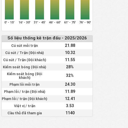
0' - 15'
16' - 30'
31' - 45'
46' - 60'
61' - 75'
76' - 90'
Số liệu thống kê trận đấu - 2025/2026
21.88
Cú sút mỗi trận
10.32
Cú sút / Trận (Đội nhà)
11.55
Cú sút / Trận (Đội khách)
28%
Kiểm soát bóng (Đội nhà)
Kiểm soát bóng (Đội
32%
khách)
24.30
Phạm lỗi mỗi trận
11.89
Phạm lỗi / trận (Đội nhà)
12.41
Phạm lỗi / trận (Đội khách)
3.53
Việt vị / trận
1140
Cầu thủ đã tham gia