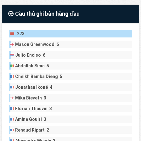
Cầu thủ ghi bàn hàng đầu
273
Mason Greenwood 6
Julio Enciso 6
Abdallah Sima 5
Cheikh Bamba Dieng 5
Jonathan Ikoné 4
Mika Bieveth 3
Florian Thauvin 3
Amine Gouiri 3
Renaud Ripart 2
Alexandre Mendy 2