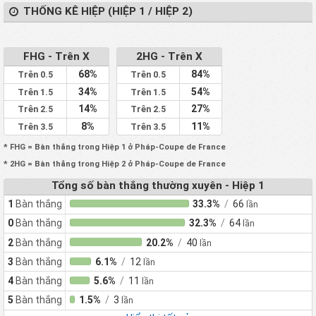
THỐNG KÊ HIỆP (HIỆP 1 / HIỆP 2)
FHG - Trên X
2HG - Trên X
68%
84%
Trên 0.5
Trên 0.5
34%
54%
Trên 1.5
Trên 1.5
14%
27%
Trên 2.5
Trên 2.5
8%
11%
Trên 3.5
Trên 3.5
* FHG = Bàn thắng trong Hiệp 1 ở Pháp-Coupe de France
* 2HG = Bàn thắng trong Hiệp 2 ở Pháp-Coupe de France
Tổng số bàn thắng thường xuyên - Hiệp 1
1
Bàn thắng
33.3%
/
66
lần
0
Bàn thắng
32.3%
/
64
lần
2
Bàn thắng
20.2%
/
40
lần
3
Bàn thắng
6.1%
/
12
lần
4
Bàn thắng
5.6%
/
11
lần
5
Bàn thắng
1.5%
/
3
lần