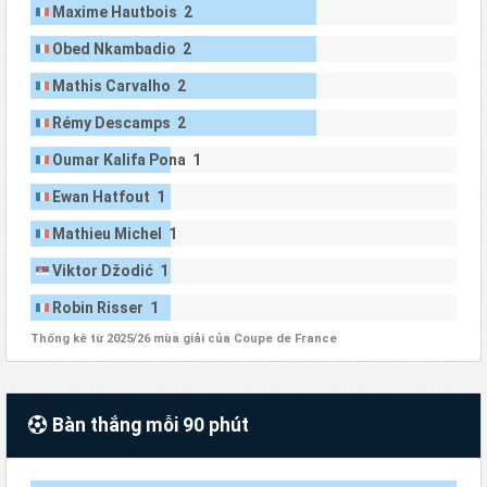
Maxime Hautbois 2
Obed Nkambadio 2
Mathis Carvalho 2
Rémy Descamps 2
Oumar Kalifa Pona 1
Ewan Hatfout 1
Mathieu Michel 1
Viktor Džodić 1
Robin Risser 1
Thống kê từ 2025/26 mùa giải của Coupe de France
Bàn thắng mỗi 90 phút