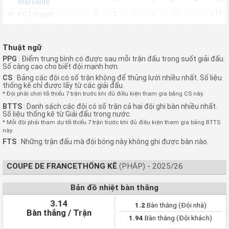
Marseille
FC Lorient
4
3
1
0
12
1
+11
10
Olympique
4
3
1
0
9
3
+6
11
Lyonnais
Le Puy Football 43
Thuật ngữ
4
3
1
0
3
0
+3
12
Auvergne
PPG
: Điểm trung bình có được sau mỗi trận đấu trong suốt giải đấu.
Số càng cao cho biết đội mạnh hơn.
US Chantilly
4
3
0
1
9
4
+5
13
CS
: Bảng các đội có số trận không để thủng lưới nhiều nhất. Số liệu
US Orléans Loiret
4
3
0
1
9
4
+5
14
thống kê chỉ được lấy từ các giải đấu.
Bayeux
4
3
0
1
6
12
-6
15
* Đội phải chơi tối thiểu 7 trận trước khi đủ điều kiện tham gia bảng CS này.
AS Nancy-Lorraine
4
2
2
0
10
4
+6
16
BTTS
: Danh sách các đội có số trận cả hai đội ghi bàn nhiều nhất.
Số liệu thống kê từ Giải đấu trong nước.
Toulouse FC
5
2
2
1
7
8
-1
17
* Mỗi đội phải tham dự tối thiểu 7 trận trước khi đủ điều kiện tham gia bảng BTTS
SC Bastia
4
2
1
1
7
2
+5
18
này.
FC Sochaux-
FTS
: Những trận đấu mà đội bóng này không ghi được bàn nào.
4
2
1
1
12
7
+5
19
Montbéliard
Grenoble Foot 38
3
2
1
0
6
2
+4
20
COUPE DE FRANCETHỐNG KÊ
(PHÁP) - 2025/26
Vendée Les
3
2
1
0
5
2
+3
21
Herbiers Football
Bản đồ nhiệt bàn thắng
FC Istres Ouest
4
2
1
1
4
3
+1
22
Provence
3.14
1.2
Bàn thắng (Đội nhà)
Bàn thắng / Trận
Montreuil FC
4
2
1
1
6
6
0
23
1.94
Bàn thắng (Đội khách)
AS Saint-Étienne
3
2
0
1
15
4
+11
24