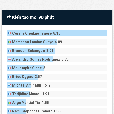
Kiến tạo mỗi 90 phút
Cerene Cheikne Traoré 8.18
Mamadou Lamine Gueye 4.09
Brandon Bokangou 3.91
Alejandro Gomes Rodriguez 3.75
Moustapha Cissé 3
Brice Oggad 2.57
Michael Amir Murillo 2
Tadjidine Mmadi 1.91
Ange Martial Tia 1.55
Rémi Stéphane Himbert 1.55