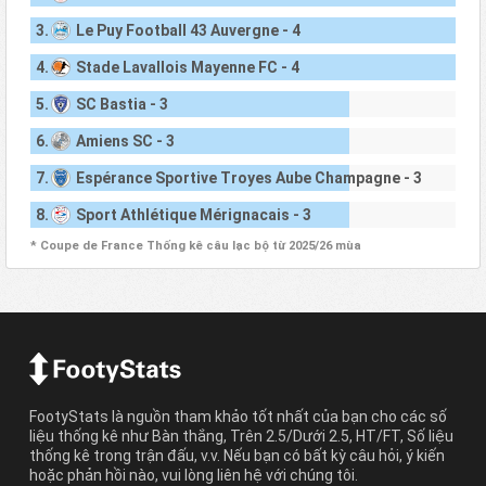
3.
Le Puy Football 43 Auvergne - 4
4.
Stade Lavallois Mayenne FC - 4
5.
SC Bastia - 3
6.
Amiens SC - 3
7.
Espérance Sportive Troyes Aube Champagne - 3
8.
Sport Athlétique Mérignacais - 3
* Coupe de France Thống kê câu lạc bộ từ 2025/26 mùa
FootyStats là nguồn tham khảo tốt nhất của bạn cho các số
liệu thống kê như Bàn thắng, Trên 2.5/Dưới 2.5, HT/FT, Số liệu
thống kê trong trận đấu, v.v. Nếu bạn có bất kỳ câu hỏi, ý kiến
hoặc phản hồi nào, vui lòng liên hệ với chúng tôi.