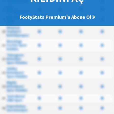
Osmaniyespor
7
Kilis
8
Belediyespor
FootyStats Premium'a Abone Ol
Ağrı 1970
9
Spor
Malatya
Yeşilyurt
10
Belediyespor
Mazidagi
Fosfat Spor
11
Kulubu
Talasgucu
Belediye
12
Spor Kulubu
Silifke
Belediyesi
13
Spor Kulubu
Nigde
Belediyesi
14
Spor Kulubu
Turk Metal
15
1963 Spor
Kapadokya
16
Goremespor