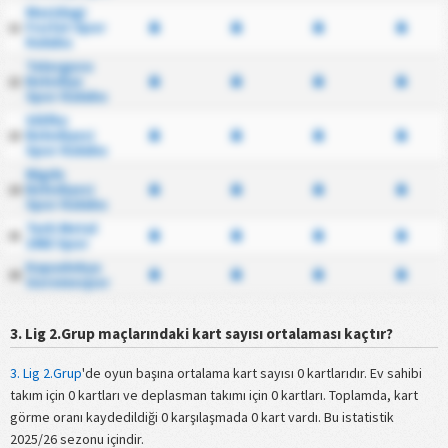
Mazidagi
Fosfat Spor
11
Kulubu
Talasgucu
Belediye
12
Spor Kulubu
Silifke
Belediyesi
13
Spor Kulubu
Nigde
Belediyesi
14
Spor Kulubu
Turk Metal
15
1963 Spor
Kapadokya
16
Goremespor
3. Lig 2.Grup maçlarındaki kart sayısı ortalaması kaçtır?
3. Lig 2.Grup
'de oyun başına ortalama kart sayısı 0 kartlarıdır. Ev sahibi
takım için 0 kartları ve deplasman takımı için 0 kartları. Toplamda, kart
görme oranı kaydedildiği 0 karşılaşmada 0 kart vardı. Bu istatistik
2025/26 sezonu içindir.