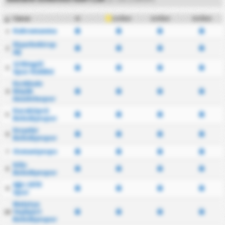
Takım
O
2.5 Üst
3.5 Üst
1.5 Üst
#
Kahramanmaraşspor
1
Diyarbekirspor
2
AŞ
12 Bingöl
3
Spor Kulübü
Kırıkkale
Büyük
4
Anadoluspor
Karaköprü
5
Belediyespor
Kırşehir
6
Belediyespor
Osmaniyespor
7
Kilis
8
Belediyespor
Ağrı 1970
9
Spor
Malatya
Yeşilyurt
10
Belediyespor