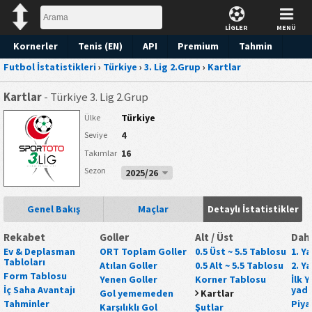
LİGLER
MENÜ
Kornerler
Tenis (EN)
API
Premium
Tahmin
Futbol İstatistikleri
›
Türkiye
›
3. Lig 2.Grup
›
Kartlar
Kartlar
- Türkiye 3. Lig 2.Grup
Türkiye
Ülke
4
Seviye
16
Takımlar
Sezon
2025/26
Genel Bakış
Maçlar
Detaylı İstatistikler
Rekabet
Goller
Alt / Üst
Daha
Ev & Deplasman
ORT Toplam Goller
0.5 Üst ~ 5.5 Tablosu
1. Y
Tabloları
Atılan Goller
0.5 Alt ~ 5.5 Tablosu
2. Y
Form Tablosu
Yenen Goller
Korner Tablosu
İlk 
İç Saha Avantajı
yada
Gol yememeden
Kartlar
Tahminler
Piya
Karşılıklı Gol
Şutlar