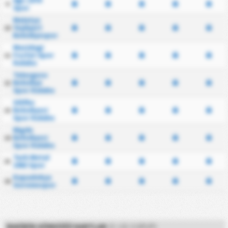
Ağrı 1970
9
Spor
Malatya
Yeşilyurt
10
Belediyespor
Mazidagi
Fosfat Spor
11
Kulubu
Talasgucu
Belediye
12
Spor Kulubu
Silifke
Belediyesi
13
Spor Kulubu
Nigde
Belediyesi
14
Spor Kulubu
Turk Metal
15
1963 Spor
Kapadokya
16
Goremespor
RAKIBIN GÖRDÜĞÜ KARTLAR
(3. LIG 2.GRUP)