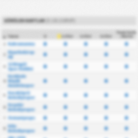
GÖRÜLEN KARTLAR
(3. LIG 2.GRUP)
Team Cards
Takım
O
2.5 Üst
3.5 Üst
/ Match
1.5 Üst
#
Kahramanmaraşspor
1
Diyarbekirspor
2
AŞ
12 Bingöl
3
Spor Kulübü
Kırıkkale
Büyük
4
Anadoluspor
Karaköprü
5
Belediyespor
Kırşehir
6
Belediyespor
Osmaniyespor
7
Kilis
8
Belediyespor