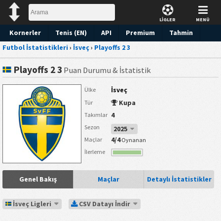
LİGLER
MENÜ
Kornerler
Tenis (EN)
API
Premium
Tahmin
Futbol İstatistikleri
›
İsveç
›
Playoffs 2 3
Playoffs 2 3
Puan Durumu & İstatistik
İsveç
Ülke
Kupa
Tür
4
Takımlar
Sezon
2025
4/4
Maçlar
Oynanan
İlerleme
Genel Bakış
Maçlar
Detaylı İstatistikler
İsveç Ligleri
CSV Datayı İndir