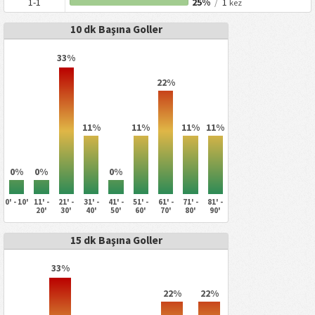
1-1
25%
/
1
kez
10 dk Başına Goller
33%
22%
11%
11%
11%
11%
0%
0%
0%
0' - 10'
11' -
21' -
31' -
41' -
51' -
61' -
71' -
81' -
20'
30'
40'
50'
60'
70'
80'
90'
15 dk Başına Goller
33%
22%
22%