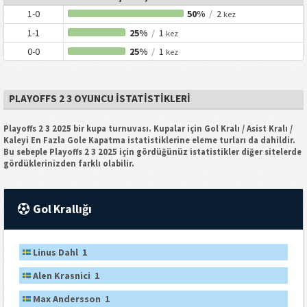
1-0
50%
/
2
kez
1-1
25%
/
1
kez
0-0
25%
/
1
kez
PLAYOFFS 2 3 OYUNCU İSTATISTIKLERI
Playoffs 2 3 2025 bir kupa turnuvası. Kupalar için Gol Kralı / Asist Kralı /
Kaleyi En Fazla Gole Kapatma istatistiklerine eleme turları da dahildir.
Bu sebeple Playoffs 2 3 2025 için gördüğünüz istatistikler diğer sitelerde
gördüklerinizden farklı olabilir.
Gol Krallığı
Linus Dahl 1
Alen Krasnici 1
Max Andersson 1