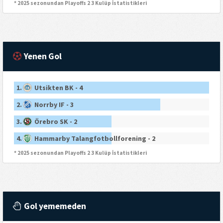
* 2025 sezonundan Playoffs 2 3 Kulüp İstatistikleri
Yenen Gol
1.
Utsikten BK - 4
2.
Norrby IF - 3
3.
Örebro SK - 2
4.
Hammarby Talangfotbollforening - 2
* 2025 sezonundan Playoffs 2 3 Kulüp İstatistikleri
Gol yememeden