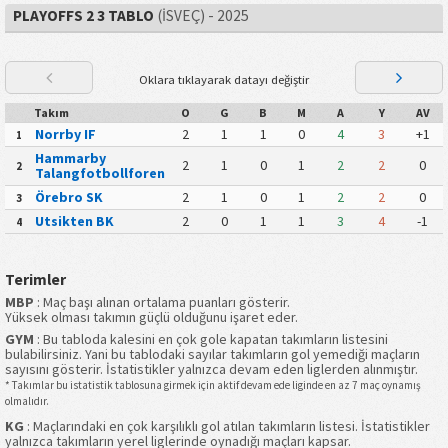
PLAYOFFS 2 3 TABLO
(İSVEÇ) - 2025
Oklara tıklayarak datayı değiştir
Takım
O
G
B
M
A
Y
AV
Norrby IF
2
1
1
0
4
3
+1
1
Hammarby
2
1
0
1
2
2
0
2
Talangfotbollforening
Örebro SK
2
1
0
1
2
2
0
3
Utsikten BK
2
0
1
1
3
4
-1
4
Terimler
MBP
: Maç başı alınan ortalama puanları gösterir.
Yüksek olması takımın güçlü olduğunu işaret eder.
GYM
: Bu tabloda kalesini en çok gole kapatan takımların listesini
bulabilirsiniz. Yani bu tablodaki sayılar takımların gol yemediği maçların
sayısını gösterir. İstatistikler yalnızca devam eden liglerden alınmıştır.
* Takımlar bu istatistik tablosuna girmek için aktif devam ede liginde en az 7 maç oynamış
olmalıdır.
KG
: Maçlarındaki en çok karşılıklı gol atılan takımların listesi. İstatistikler
yalnızca takımların yerel liglerinde oynadığı maçları kapsar.