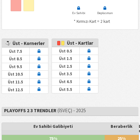
Ev Sahibi
Deplasman
* Kırmızı Kart = 2 kart
Üst - Kartlar
Üst - Kornerler
Üst 0.5
Üst 7.5
Üst 1.5
Üst 8.5
Üst 2.5
Üst 9.5
Üst 3.5
Üst 10.5
Üst 4.5
Üst 11.5
Üst 5.5
Üst 12.5
PLAYOFFS 2 3 TRENDLER
(İSVEÇ) - 2025
Ev Sahibi Galibiyeti
Beraberlik
75%
25%