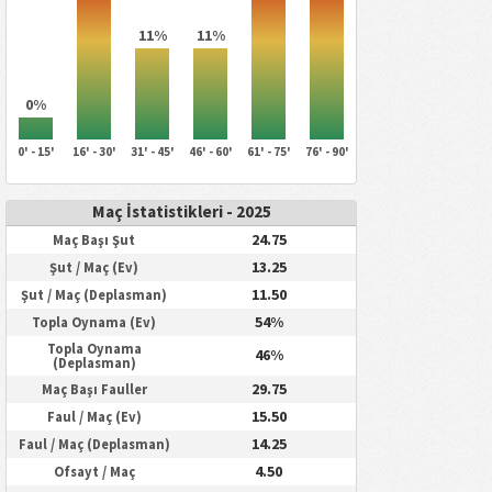
11%
11%
0%
0' - 15'
16' - 30'
31' - 45'
46' - 60'
61' - 75'
76' - 90'
Maç İstatistikleri - 2025
24.75
Maç Başı Şut
13.25
Şut / Maç (Ev)
11.50
Şut / Maç (Deplasman)
54%
Topla Oynama (Ev)
Topla Oynama
46%
(Deplasman)
29.75
Maç Başı Fauller
15.50
Faul / Maç (Ev)
14.25
Faul / Maç (Deplasman)
4.50
Ofsayt / Maç