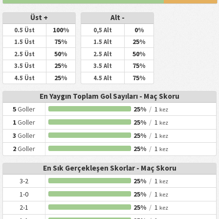
Üst +
Alt -
100%
0%
0.5 Üst
0,5 Alt
75%
25%
1.5 Üst
1.5 Alt
50%
50%
2.5 Üst
2.5 Alt
25%
75%
3.5 Üst
3.5 Alt
25%
75%
4.5 Üst
4.5 Alt
En Yaygın Toplam Gol Sayıları - Maç Skoru
5
Goller
25%
/
1
kez
1
Goller
25%
/
1
kez
3
Goller
25%
/
1
kez
2
Goller
25%
/
1
kez
En Sık Gerçekleşen Skorlar - Maç Skoru
3-2
25%
/
1
kez
1-0
25%
/
1
kez
2-1
25%
/
1
kez