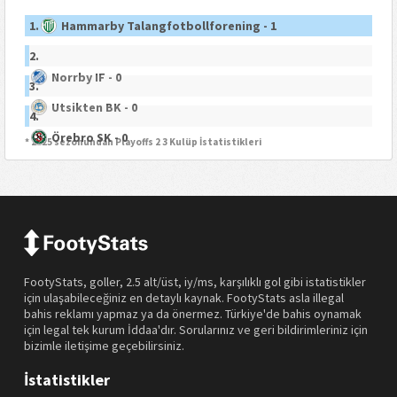
1.
Hammarby Talangfotbollforening - 1
2.
Norrby IF - 0
3.
Utsikten BK - 0
4.
Örebro SK - 0
* 2025 sezonundan Playoffs 2 3 Kulüp İstatistikleri
FootyStats, goller, 2.5 alt/üst, iy/ms, karşılıklı gol gibi istatistikler
için ulaşabileceğiniz en detaylı kaynak. FootyStats asla illegal
bahis reklamı yapmaz ya da önermez. Türkiye'de bahis oynamak
için legal tek kurum İddaa'dır. Sorularınız ve geri bildirimleriniz için
bizimle iletişime geçebilirsiniz.
İstatistikler