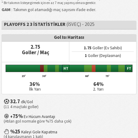
* Bir takımın listeye girmek için en az 7 maç yapmış olması gerekir.
GAM
: Takımın gol atamadığı maç sayısını ifade eder.
PLAYOFFS 2 3 İSTATISTIKLER
(İSVEÇ) - 2025
Gol Isı Haritası
2.75
1.75
Goller (Ev Sahibi)
Goller / Maç
1
Goller (Deplasman)
HT
FT
15'
30'
60'
75'
36%
64%
İlk Yarı
2. Yarı
32.7
dk/Gol
(11 4 maçtaki goller)
75%
+
Ev Hücum Avantajı
(Atılan gol normale göre %75 daha çok)
%25
Kaleyi Gole Kapatma
(4 karşılaşmanın 1 katı)