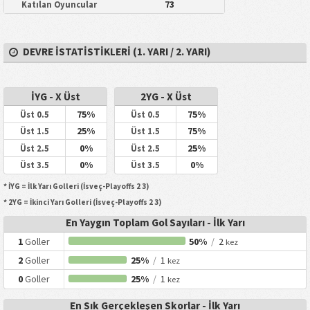
73
Katılan Oyuncular
DEVRE İSTATISTIKLERI (1. YARI / 2. YARI)
İYG - X Üst
2YG - X Üst
75%
75%
Üst 0.5
Üst 0.5
25%
75%
Üst 1.5
Üst 1.5
0%
25%
Üst 2.5
Üst 2.5
0%
0%
Üst 3.5
Üst 3.5
* İYG = İlk Yarı Golleri (İsveç-Playoffs 2 3)
* 2YG = İkinci Yarı Golleri (İsveç-Playoffs 2 3)
En Yaygın Toplam Gol Sayıları - İlk Yarı
1
Goller
50%
/
2
kez
2
Goller
25%
/
1
kez
0
Goller
25%
/
1
kez
En Sık Gerçekleşen Skorlar - İlk Yarı