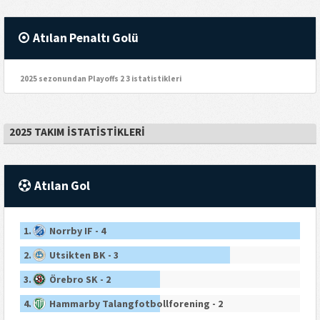
Atılan Penaltı Golü
2025 sezonundan Playoffs 2 3 istatistikleri
2025 TAKIM İSTATISTIKLERI
Atılan Gol
1.
Norrby IF - 4
2.
Utsikten BK - 3
3.
Örebro SK - 2
4.
Hammarby Talangfotbollforening - 2