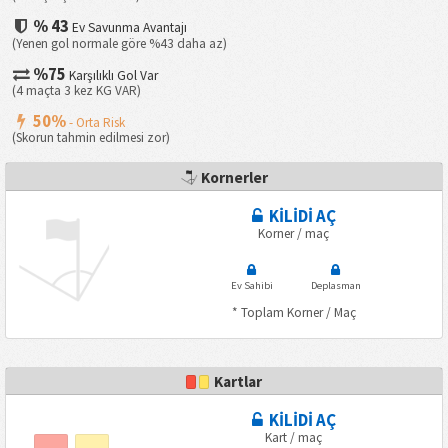
% 43
Ev Savunma Avantajı
(Yenen gol normale göre %43 daha az)
%75
Karşılıklı Gol Var
(4 maçta 3 kez KG VAR)
50%
- Orta Risk
(Skorun tahmin edilmesi zor)
Kornerler
KİLİDİ AÇ
Korner / maç
Ev Sahibi
Deplasman
* Toplam Korner / Maç
Kartlar
KİLİDİ AÇ
Kart / maç