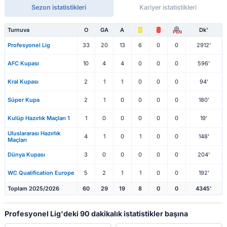
Sezon istatistikleri
Kariyer istatistikleri
Turnuva
O
GA
A
Dk'
PEN
Profesyonel Lig
33
20
13
6
0
0
2912'
AFC Kupası
10
4
4
0
0
0
596'
Kral Kupası
2
1
1
0
0
0
94'
Süper Kupa
2
1
0
0
0
0
180'
Kulüp Hazırlık Maçları 1
1
0
0
0
0
0
19'
Uluslararası Hazırlık
4
1
0
1
0
0
148'
Maçları
Dünya Kupası
3
0
0
0
0
0
204'
WC Qualification Europe
5
2
1
1
0
0
192'
Toplam 2025/2026
60
29
19
8
0
0
4345'
Profesyonel Lig'deki 90 dakikalık istatistikler başına