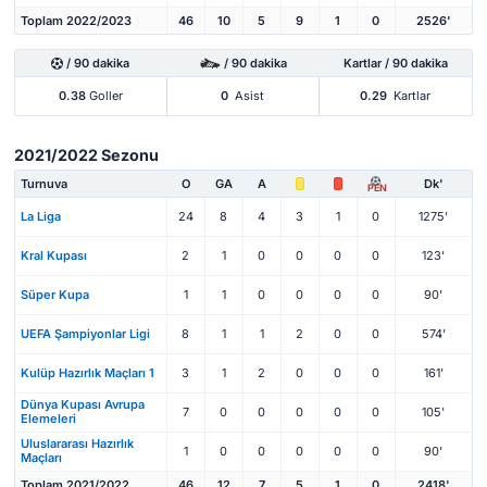
Toplam 2022/2023
46
10
5
9
1
0
2526'
/ 90 dakika
/ 90 dakika
Kartlar / 90 dakika
0.38
Goller
0
Asist
0.29
Kartlar
2021/2022 Sezonu
Turnuva
O
GA
A
Dk'
PEN
La Liga
24
8
4
3
1
0
1275'
Kral Kupası
2
1
0
0
0
0
123'
Süper Kupa
1
1
0
0
0
0
90'
UEFA Şampiyonlar Ligi
8
1
1
2
0
0
574'
Kulüp Hazırlık Maçları 1
3
1
2
0
0
0
161'
Dünya Kupası Avrupa
7
0
0
0
0
0
105'
Elemeleri
Uluslararası Hazırlık
1
0
0
0
0
0
90'
Maçları
Toplam 2021/2022
46
12
7
5
1
0
2418'