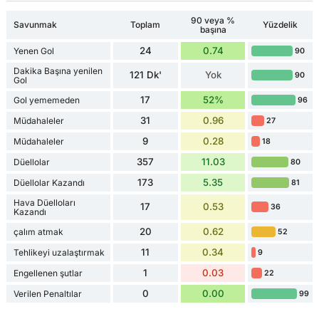
90 veya %
Savunmak
Toplam
Yüzdelik
başına
24
0.74
Yenen Gol
90
Dakika Başına yenilen
121 Dk'
Yok
90
Gol
17
52%
Gol yememeden
96
31
0.96
Müdahaleler
27
9
0.28
Müdahaleler
18
357
11.03
Düellolar
80
173
5.35
Düellolar Kazandı
81
Hava Düelloları
17
0.53
36
Kazandı
20
0.62
çalım atmak
52
11
0.34
Tehlikeyi uzalaştırmak
9
1
0.03
Engellenen şutlar
22
0
0.00
Verilen Penaltılar
99