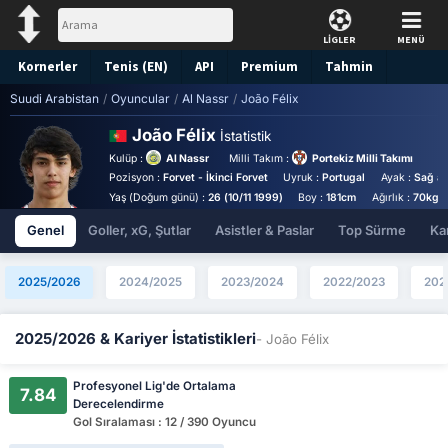
LİGLER
MENÜ
Kornerler
Tenis (EN)
API
Premium
Tahmin
Suudi Arabistan
/
Oyuncular
/
Al Nassr
/
João Félix
João Félix
İstatistik
Kulüp :
Al Nassr
Milli Takım :
Portekiz Milli Takımı
Pozisyon :
Forvet - İkinci Forvet
Uyruk :
Portugal
Ayak :
Sağ ay
Yaş (Doğum günü) :
26 (10/11 1999)
Boy :
181cm
Ağırlık :
70kg
Genel
Goller, xG, Şutlar
Asistler & Paslar
Top Sürme
Kar
2025/2026
2024/2025
2023/2024
2022/2023
202
2025/2026 & Kariyer İstatistikleri
- João Félix
Profesyonel Lig'de Ortalama
7.84
Derecelendirme
Gol Sıralaması : 12 / 390 Oyuncu