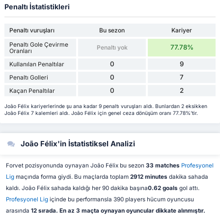
Penaltı İstatistikleri
Penaltı vuruşları
Bu sezon
Kariyer
Penaltı Gole Çevirme
77.78%
Penaltı yok
Oranları
0
9
Kullanılan Penaltılar
0
7
Penaltı Golleri
0
2
Kaçan Penaltılar
João Félix kariyerlerinde şu ana kadar 9 penaltı vuruşları aldı. Bunlardan 2 eksikken
João Félix 7 kalemleri aldı. João Félix için genel ceza dönüşüm oranı 77.78%'tir.
João Félix'in İstatistiksel Analizi
Forvet pozisyonunda oynayan João Félix bu sezon
33 matches
Profesyonel
Lig
maçında forma giydi. Bu maçlarda toplam
2912 minutes
dakika sahada
kaldı. João Félix sahada kaldığı her 90 dakika başına
0.62 goals
gol attı.
Profesyonel Lig
içinde bu performansla 390 players hücum oyuncusu
arasında
12 sırada. En az 3 maçta oynayan oyuncular dikkate alınmıştır.