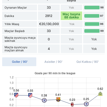
Başına
33
Oynanan Maçlar
Yok
98
Maç başına
2912
Dakika
97
88 dakika
€20,130,000
Yıllık Maaş
Yok
96
33
Maçlar Başladı
Yok
99
Maçta oyuncuyu maça
0
Yok
Yok
sokmak
Maçta oyuncuyu
4
Yok
Yok
maçtan almak
Goller / 90'
Asistler / 90'
Gol Katkısı / 90'