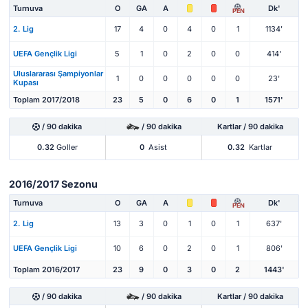
Turnuva
O
GA
A
Dk'
PEN
2. Lig
17
4
0
4
0
1
1134'
UEFA Gençlik Ligi
5
1
0
2
0
0
414'
Uluslararası Şampiyonlar
1
0
0
0
0
0
23'
Kupası
Toplam 2017/2018
23
5
0
6
0
1
1571'
/ 90 dakika
/ 90 dakika
Kartlar / 90 dakika
0.32
Goller
0
Asist
0.32
Kartlar
2016/2017 Sezonu
Turnuva
O
GA
A
Dk'
PEN
2. Lig
13
3
0
1
0
1
637'
UEFA Gençlik Ligi
10
6
0
2
0
1
806'
Toplam 2016/2017
23
9
0
3
0
2
1443'
/ 90 dakika
/ 90 dakika
Kartlar / 90 dakika