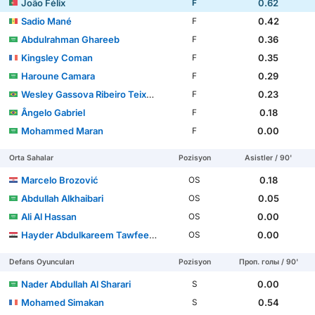
João Félix
0.62
F
Sadio Mané
0.42
F
Abdulrahman Ghareeb
0.36
F
Kingsley Coman
0.35
F
Haroune Camara
0.29
F
Wesley Gassova Ribeiro Teixeira
0.23
F
Ângelo Gabriel
0.18
F
Mohammed Maran
0.00
F
Orta Sahalar
Pozisyon
Asistler / 90'
Marcelo Brozović
0.18
OS
Abdullah Alkhaibari
0.05
OS
Ali Al Hassan
0.00
OS
Hayder Abdulkareem Tawfeeq Tofee
0.00
OS
Defans Oyuncuları
Pozisyon
Проп. голы / 90'
Nader Abdullah Al Sharari
0.00
S
Mohamed Simakan
0.54
S