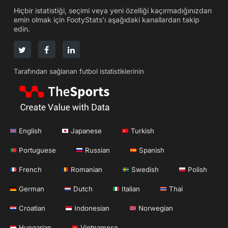
Hiçbir istatistiği, seçimi veya yeni özelliği kaçırmadığınızdan
emin olmak için FootyStats'ı aşağıdaki kanallardan takip
edin.
Tarafından sağlanan futbol istatistiklerinin
English
Japanese
Turkish
Portuguese
Russian
Spanish
French
Romanian
Swedish
Polish
German
Dutch
Italian
Thai
Croatian
Indonesian
Norwegian
Hungarian
Vietnamese