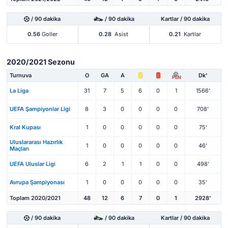
/ 90 dakika
/ 90 dakika
Kartlar / 90 dakika
0.56
Goller
0.28
Asist
0.21
Kartlar
2020/2021 Sezonu
Turnuva
O
GA
A
Dk'
PEN
La Liga
31
7
5
6
0
1
1566'
UEFA Şampiyonlar Ligi
8
3
0
0
0
0
708'
Kral Kupası
1
0
0
0
0
0
75'
Uluslararası Hazırlık
1
0
0
0
0
0
46'
Maçları
UEFA Uluslar Ligi
6
2
1
1
0
0
498'
Avrupa Şampiyonası
1
0
0
0
0
0
35'
Toplam 2020/2021
48
12
6
7
0
1
2928'
/ 90 dakika
/ 90 dakika
Kartlar / 90 dakika