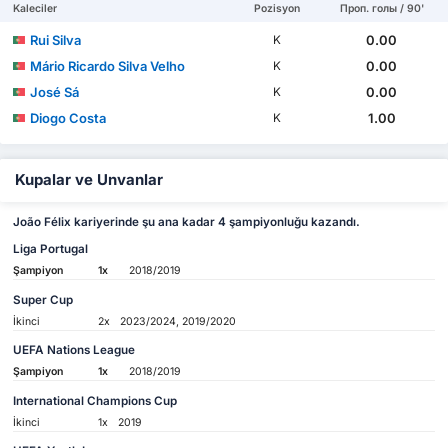
Kaleciler
Pozisyon
Проп. голы / 90'
Rui Silva
0.00
K
Mário Ricardo Silva Velho
0.00
K
José Sá
0.00
K
Diogo Costa
1.00
K
Kupalar ve Unvanlar
João Félix kariyerinde şu ana kadar 4 şampiyonluğu kazandı.
Liga Portugal
Şampiyon
1x
2018/2019
Super Cup
İkinci
2x
2023/2024, 2019/2020
UEFA Nations League
Şampiyon
1x
2018/2019
International Champions Cup
İkinci
1x
2019