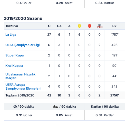
0.4
Goller
0.29
Asist
0.34
Kartlar
2019/2020 Sezonu
Turnuva
O
GA
A
Dk'
PEN
La Liga
27
6
1
6
0
0
1757'
UEFA Şampiyonlar Ligi
6
3
1
0
0
2
426'
Süper Kupa
2
0
0
0
0
0
191'
Kral Kupası
1
0
1
0
0
0
90'
Uluslararası Hazırlık
2
1
0
0
0
0
44'
Maçları
UEFA Avrupa
4
0
0
0
0
0
242'
Şampiyonası Elemeleri
Toplam 2019/2020
42
10
3
6
0
2
2750'
/ 90 dakika
/ 90 dakika
Kartlar / 90 dakika
0.31
Goller
0.05
Asist
0.31
Kartlar