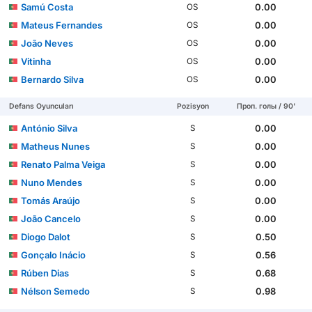
Samú Costa
0.00
OS
Mateus Fernandes
0.00
OS
João Neves
0.00
OS
Vitinha
0.00
OS
Bernardo Silva
0.00
OS
Defans Oyuncuları
Pozisyon
Проп. голы / 90'
António Silva
0.00
S
Matheus Nunes
0.00
S
Renato Palma Veiga
0.00
S
Nuno Mendes
0.00
S
Tomás Araújo
0.00
S
João Cancelo
0.00
S
Diogo Dalot
0.50
S
Gonçalo Inácio
0.56
S
Rúben Dias
0.68
S
Nélson Semedo
0.98
S