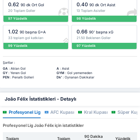
0.62
0.40
90 dk Ort Gol
90 dk Ort Asist
20 Toplam Goller
13 Toplam Asistler
97 Yüzdelik
98 Yüzdelik
1.02
0.66
90 başına G+A
90' başına xG
33 toplam gol katkıları
21.50 Beklenen Goller
99 Yüzdelik
97 Yüzdelik
Şartlar :
GA
: Atılan Gol
A
: Asist
GY
: Yenen Gol
GYM
: Gol yememeden
PEN
: Penaltı Golleri
Dk'
: Oynanan Dakikalar
João Félix İstatistikleri - Detaylı
Profesyonel Lig
AFC Kupası
Kral Kupası
Süper Kup
Profesyonel Lig João Félix için istatistikler
90 Dakika
Toplam
Toplam
Yüzdelik