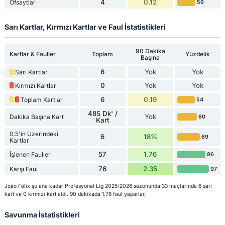
4
0.12
Ofsaytlar
56
Sarı Kartlar, Kırmızı Kartlar ve Faul İstatistikleri
90 Dakika
Kartlar & Fauller
Toplam
Yüzdelik
Başına
6
Yok
Yok
Sarı Kartlar
0
Yok
Yok
Kırmızı Kartlar
6
0.19
Toplam Kartlar
54
485 Dk' /
Yok
Dakika Başına Kart
60
Kart
0.5'in Üzerindeki
6
18%
69
Kartlar
57
1.76
İşlenen Fauller
86
76
2.35
Karşı Faul
97
João Félix şu ana kadar Profesyonel Lig 2025/2026 sezonunda 33 maçlarında 6 sarı
kart ve 0 kırmızı kart aldı. 90 dakikada 1.76 faul yaparlar.
Savunma İstatistikleri