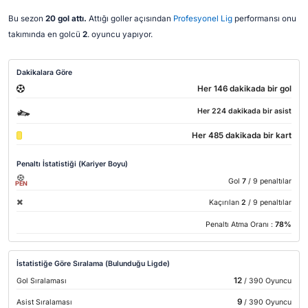
Bu sezon
20 gol attı.
Attığı goller açısından
Profesyonel Lig
performansı onu
takımında en golcü
2
. oyuncu yapıyor.
Dakikalara Göre
Her 146 dakikada bir gol
Her 224 dakikada bir asist
Her 485 dakikada bir kart
Penaltı İstatistiği (Kariyer Boyu)
Gol
7
/ 9 penaltılar
PEN
Kaçırılan
2
/ 9 penaltılar
Penaltı Atma Oranı :
78%
İstatistiğe Göre Sıralama (Bulunduğu Ligde)
12
Gol Sıralaması
/ 390 Oyuncu
9
Asist Sıralaması
/ 390 Oyuncu