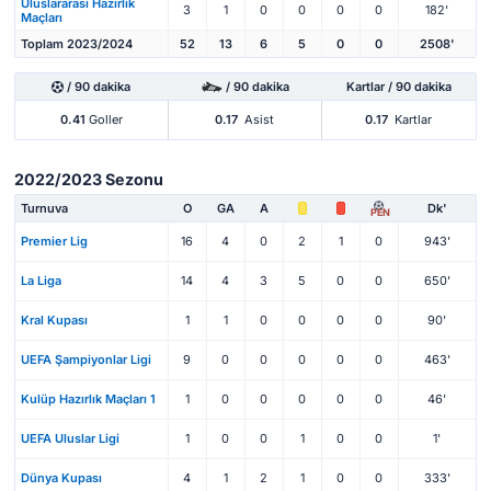
Uluslararası Hazırlık
3
1
0
0
0
0
182'
Maçları
Toplam 2023/2024
52
13
6
5
0
0
2508'
/ 90 dakika
/ 90 dakika
Kartlar / 90 dakika
0.41
Goller
0.17
Asist
0.17
Kartlar
2022/2023 Sezonu
Turnuva
O
GA
A
Dk'
PEN
Premier Lig
16
4
0
2
1
0
943'
La Liga
14
4
3
5
0
0
650'
Kral Kupası
1
1
0
0
0
0
90'
UEFA Şampiyonlar Ligi
9
0
0
0
0
0
463'
Kulüp Hazırlık Maçları 1
1
0
0
0
0
0
46'
UEFA Uluslar Ligi
1
0
0
1
0
0
1'
Dünya Kupası
4
1
2
1
0
0
333'