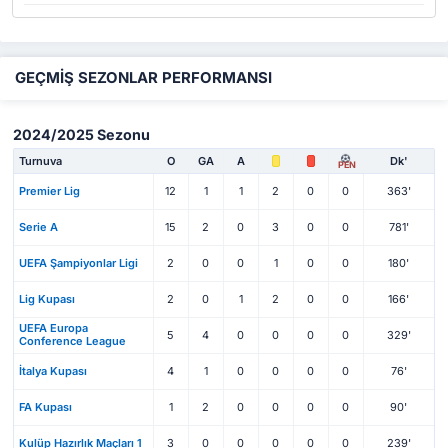
GEÇMİŞ SEZONLAR PERFORMANSI
2024/2025 Sezonu
Turnuva
O
GA
A
Dk'
PEN
Premier Lig
12
1
1
2
0
0
363'
Serie A
15
2
0
3
0
0
781'
UEFA Şampiyonlar Ligi
2
0
0
1
0
0
180'
Lig Kupası
2
0
1
2
0
0
166'
UEFA Europa
5
4
0
0
0
0
329'
Conference League
İtalya Kupası
4
1
0
0
0
0
76'
FA Kupası
1
2
0
0
0
0
90'
Kulüp Hazırlık Maçları 1
3
0
0
0
0
0
239'