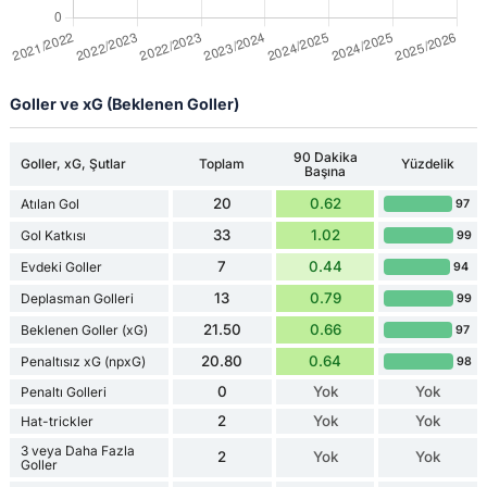
Goller ve xG (Beklenen Goller)
90 Dakika
Goller, xG, Şutlar
Toplam
Yüzdelik
Başına
20
0.62
Atılan Gol
97
33
1.02
Gol Katkısı
99
7
0.44
Evdeki Goller
94
13
0.79
Deplasman Golleri
99
21.50
0.66
Beklenen Goller (xG)
97
20.80
0.64
Penaltısız xG (npxG)
98
0
Yok
Yok
Penaltı Golleri
2
Yok
Yok
Hat-trickler
3 veya Daha Fazla
2
Yok
Yok
Goller