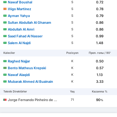
Nawaf Boushal
0.72
S
Iñigo Martínez
0.78
S
Ayman Yahya
0.79
S
Sultan Abdullah Al Ghanam
0.86
S
Abdullah Al Amri
0.86
S
Saad Fahad Al Nasser
0.99
S
Salem Al Najdi
1.48
S
Kaleciler
Pozisyon
Проп. голы / 90'
Raghed Najjar
0.50
K
Bento Matheus Krepski
0.57
K
Nawaf Alaqidi
1.13
K
Mubarak Ahmed Al Buainain
3.33
K
Teknik Direktörler
Yaş
Kazanma %
Jorge Fernando Pinheiro de Jesus
90
71
%