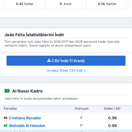
0.42
Goller
0
Asist
0.14
Kartlar
João Félix İstatistiklerini İndir
Tüm yarışmalar için João Félix'in 2016/2017'dan 2026 sezonuna kadar olan tüm
verilerini indirin. Sezon toplamı ve sezon ortalamasını içerir.
CSV İndir (1 Kredi)
Ücretsiz Örnek CSV İndir »
Al Nassr Kadro
João Félix'in kulüp seviyesindeki takım arkadaşları
Forvetler
Pozisyon
Goller / 90'
Cristiano Ronaldo
0.96
F
Abdullah Al Hamdan
0.88
F