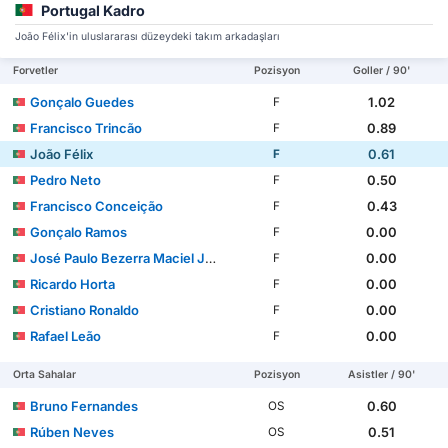
Portugal Kadro
João Félix'in uluslararası düzeydeki takım arkadaşları
Forvetler
Pozisyon
Goller / 90'
Gonçalo Guedes
1.02
F
Francisco Trincão
0.89
F
João Félix
0.61
F
Pedro Neto
0.50
F
Francisco Conceição
0.43
F
Gonçalo Ramos
0.00
F
José Paulo Bezerra Maciel Júnior
0.00
F
Ricardo Horta
0.00
F
Cristiano Ronaldo
0.00
F
Rafael Leão
0.00
F
Orta Sahalar
Pozisyon
Asistler / 90'
Bruno Fernandes
0.60
OS
Rúben Neves
0.51
OS