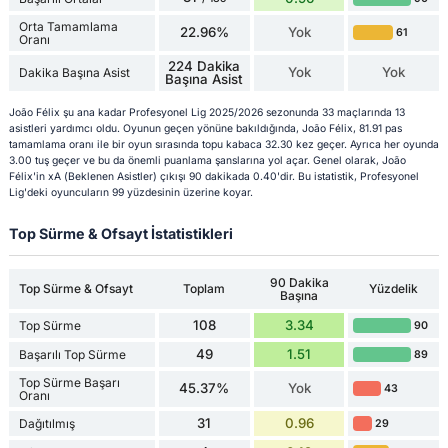
Orta Tamamlama
22.96%
Yok
61
Oranı
224 Dakika
Yok
Yok
Dakika Başına Asist
Başına Asist
João Félix şu ana kadar Profesyonel Lig 2025/2026 sezonunda 33 maçlarında 13
asistleri yardımcı oldu. Oyunun geçen yönüne bakıldığında, João Félix, 81.91 pas
tamamlama oranı ile bir oyun sırasında topu kabaca 32.30 kez geçer. Ayrıca her oyunda
3.00 tuş geçer ve bu da önemli puanlama şanslarına yol açar. Genel olarak, João
Félix'in xA (Beklenen Asistler) çıkışı 90 dakikada 0.40'dir. Bu istatistik, Profesyonel
Lig'deki oyuncuların 99 yüzdesinin üzerine koyar.
Top Sürme & Ofsayt İstatistikleri
90 Dakika
Top Sürme & Ofsayt
Toplam
Yüzdelik
Başına
108
3.34
Top Sürme
90
49
1.51
Başarılı Top Sürme
89
Top Sürme Başarı
45.37%
Yok
43
Oranı
31
0.96
Dağıtılmış
29