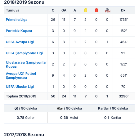
2018/2019 Sezonu
Turnuva
O
GA
A
Dk'
PEN
Primeira Liga
26
15
7
2
0
0
1735'
Portekiz Kupası
3
0
0
1
0
0
162'
UEFA Avrupa Ligi
6
3
1
2
0
1
464'
UEFA Şampiyonlar Ligi
3
0
0
0
0
0
92'
Uluslararası Şampiyonlar
2
2
3
0
0
0
122'
Kupası
Avrupa U21 Futbol
9
4
0
2
0
0
651'
Şampiyonası
UEFA Uluslar Ligi
1
0
0
0
0
0
70'
Toplam 2018/2019
50
24
11
7
0
1
3296'
/ 90 dakika
/ 90 dakika
Kartlar / 90 dakika
0.78
Goller
0.36
Asist
0.1
Kartlar
2017/2018 Sezonu