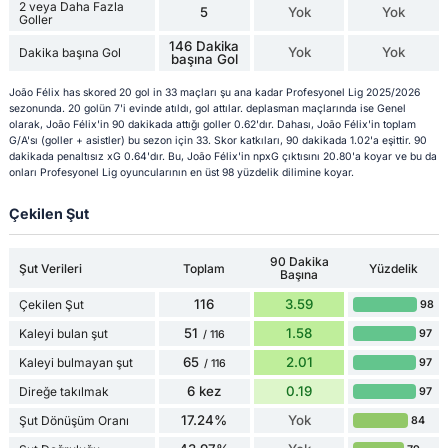
2 veya Daha Fazla
5
Yok
Yok
Goller
146 Dakika
Yok
Yok
Dakika başına Gol
başına Gol
João Félix has skored 20 gol in 33 maçları şu ana kadar Profesyonel Lig 2025/2026
sezonunda. 20 golün 7'i evinde atıldı, gol attılar. deplasman maçlarında ise Genel
olarak, João Félix'in 90 dakikada attığı goller 0.62'dır. Dahası, João Félix'in toplam
G/A'sı (goller + asistler) bu sezon için 33. Skor katkıları, 90 dakikada 1.02'a eşittir. 90
dakikada penaltısız xG 0.64'dır. Bu, João Félix'in npxG çıktısını 20.80'a koyar ve bu da
onları Profesyonel Lig oyuncularının en üst 98 yüzdelik dilimine koyar.
Çekilen Şut
90 Dakika
Şut Verileri
Toplam
Yüzdelik
Başına
116
3.59
Çekilen Şut
98
51
1.58
Kaleyi bulan şut
97
/ 116
65
2.01
Kaleyi bulmayan şut
97
/ 116
6 kez
0.19
Direğe takılmak
97
17.24%
Yok
Şut Dönüşüm Oranı
84