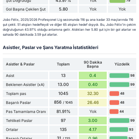
43.97%
Yok
Şut Doğruluğu
79
5.80
Yok
Yok
Gol Başına Çekilen Şut
João Félix, 2025/2026 Profesyonel Lig sezonunda 116 şu ana kadar 33 maçlarında 116
şut çekti. 51 atışları hedefteydi ve diğer 65 atışları hedef dışıydı. Bu, João Félix'in çekim
doğruluğunun 43.97% olduğu anlamına gelir. Aldıkları her 5.80 şut için bir gol atarlar ve
sahada 90 dakikada 3.59 şut atarlar.
Asistler, Paslar ve Şans Yaratma İstatistikleri
90 Dakika
Asistler & Paslar
Toplam
Yüzdelik
Başına
13
0.4
Asist
98
13.00
0.40
Beklenen Asistler (xA)
99
1045
32.30
Toplam pas
48
856
26.46
Başarılı Paslar
48
/ 1045
81.91%
Yok
Pas Tamamlama Oranı
44
97
3.00
Tehlikeli Paslar
99
135
4.17
Ortalar
93
31
0.96
Başarılı Ortalar
90
/ 135