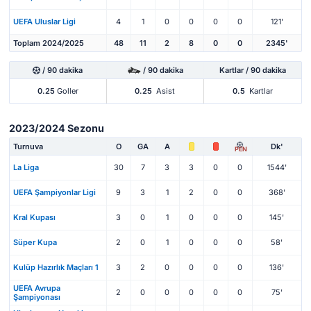
UEFA Uluslar Ligi
4
1
0
0
0
0
121'
Toplam 2024/2025
48
11
2
8
0
0
2345'
/ 90 dakika
/ 90 dakika
Kartlar / 90 dakika
0.25
Goller
0.25
Asist
0.5
Kartlar
2023/2024 Sezonu
Turnuva
O
GA
A
Dk'
PEN
La Liga
30
7
3
3
0
0
1544'
UEFA Şampiyonlar Ligi
9
3
1
2
0
0
368'
Kral Kupası
3
0
1
0
0
0
145'
Süper Kupa
2
0
1
0
0
0
58'
Kulüp Hazırlık Maçları 1
3
2
0
0
0
0
136'
UEFA Avrupa
2
0
0
0
0
0
75'
Şampiyonası