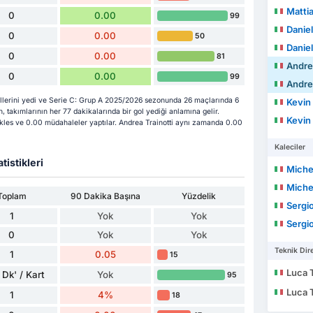
Mattia
0
0.00
99
Daniel
0
0.00
50
Daniel
0
0.00
81
Andrea
0
0.00
99
Andrea
ollerini yedi ve Serie C: Grup A 2025/2026 sezonunda 26 maçlarında 6
Kevin
, takımlarının her 77 dakikalarında bir gol yediği anlamına gelir.
Kevin
ckles ve 0.00 müdahaleler yaptılar. Andrea Trainotti aynı zamanda 0.00
Kaleciler
tistikleri
Miche
Miche
Toplam
90 Dakika Başına
Yüzdelik
Sergi
1
Yok
Yok
Sergi
0
Yok
Yok
Teknik Dire
1
0.05
15
Luca 
 Dk' / Kart
Yok
95
Luca 
1
4%
18