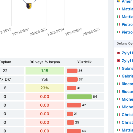
Amer 
Mattia
Mattia
Pietro
Pietro
Defans Oyu
Zylyf
Zylyf
Toplam
90 veya % başına
Yüzdelik
Gabrie
22
1.18
36
Gabrie
77 Dk'
Yok
37
Ricca
6
23%
31
Ricca
0
0.00
84
Miche
0
0.00
47
Miche
0
0.00
21
Christ
0
0.00
Christ
25
Mattia
0
0.00
46