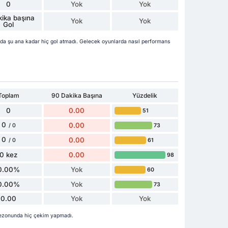
0
Yok
Yok
ika başına
Yok
Yok
Gol
da şu ana kadar hiç gol atmadı. Gelecek oyunlarda nasıl performans
Toplam
90 Dakika Başına
Yüzdelik
0
0.00
51
0
0.00
73
/ 0
0
0.00
61
/ 0
0 kez
0.00
98
0.00%
Yok
60
0.00%
Yok
73
0.00
Yok
Yok
sezonunda hiç çekim yapmadı.