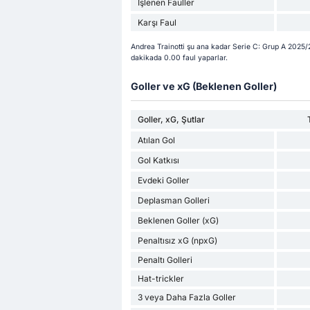
İşlenen Fauller
Karşı Faul
Andrea Trainotti şu ana kadar Serie C: Grup A 2025/2
dakikada 0.00 faul yaparlar.
Goller ve xG (Beklenen Goller)
Goller, xG, Şutlar
Atılan Gol
Gol Katkısı
Evdeki Goller
Deplasman Golleri
Beklenen Goller (xG)
Penaltısız xG (npxG)
Penaltı Golleri
Hat-trickler
3 veya Daha Fazla Goller