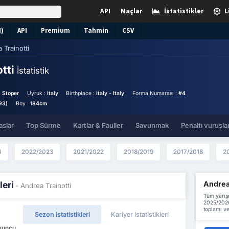
API
Maçlar
İstatistikler
L
N)
API
Premium
Tahmin
CSV
 Trainotti
otti
İstatistik
 Stoper
Uyruk :
Italy
Birthplace :
Italy - Italy
Forma Numarası :
#4
93)
Boy :
184cm
aslar
Top Sürme
Kartlar & Fauller
Savunmak
Penaltı vuruşlar
4
2022/2023
2021/2022
2018/2019
2017/2018
2
Andrea 
leri
- Andrea Trainotti
Tüm yarışm
2025/2026
toplamı ve
Sezon istatistikleri
Kariyer istatistikleri
Oyuncu