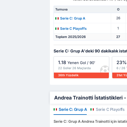
Turnuva
O
26
Serie C: Grup A
1
Serie C Playoffs
Toplam 2025/2026
27
Serie C: Grup A'deki 90 dakikalık istat
1.18
23%
Yenen Gol / 90'
22 Goller 26 Maçlarda
6 / 26
36th Yüzdelik
31st Y
Andrea Trainotti İstatistikleri -
Serie C: Grup A
Serie C Playoffs
Serie C: Grup A Andrea Trainotti için istati