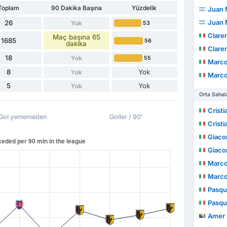
Toplam
90 Dakika Başına
Yüzdelik
Juan 
Juan 
26
Yok
53
Clare
Maç başına 65
1685
56
dakika
Clare
18
Yok
55
Marco
8
Yok
Yok
Marco
5
Yok
Yok
Orta Sahal
Cristi
Gol yememeden
Goller / 90'
Cristi
Giaco
Giaco
Marco
Marco
Pasqu
Pasqu
Amer 