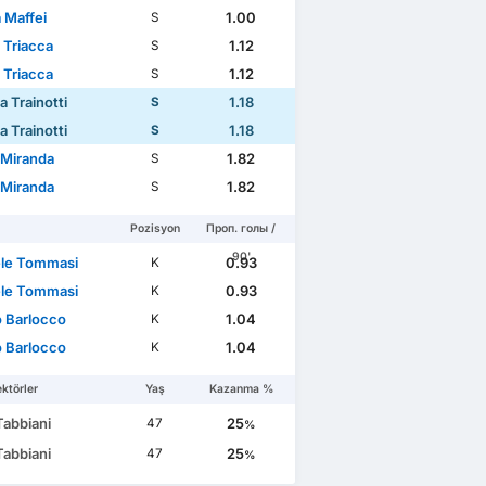
 Maffei
1.00
S
 Triacca
1.12
S
 Triacca
1.12
S
 Trainotti
1.18
S
 Trainotti
1.18
S
 Miranda
1.82
S
 Miranda
1.82
S
Pozisyon
Проп. голы /
90'
le Tommasi
0.93
K
le Tommasi
0.93
K
o Barlocco
1.04
K
o Barlocco
1.04
K
ktörler
Yaş
Kazanma %
Tabbiani
25
47
%
Tabbiani
25
47
%