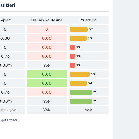
stikleri
Toplam
90 Dakika Başına
Yüzdelik
0
0
57
0.00
0.00
53
0
0.00
18
0
0.00
18
/ 0
0.00%
Yok
18
0
0.00
63
0
0.00
54
0
0.00
71
/ 0
0.00%
Yok
71
Yok
Yok
stler yok
 gol atmadı.