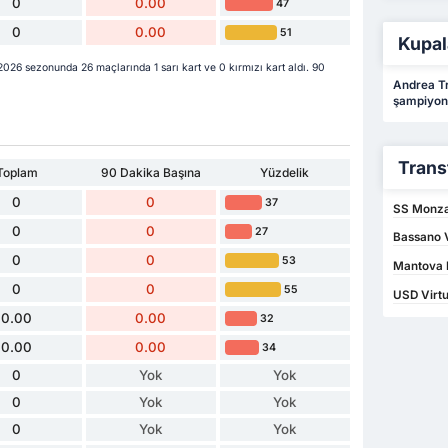
0
0.00
47
0
0.00
51
Kupal
026 sezonunda 26 maçlarında 1 sarı kart ve 0 kırmızı kart aldı. 90
Andrea Tr
şampiyon
Trans
Toplam
90 Dakika Başına
Yüzdelik
0
0
37
SS Monza
0
0
27
Bassano 
0
0
53
Mantova 
0
0
55
USD Virt
0.00
0.00
32
0.00
0.00
34
0
Yok
Yok
0
Yok
Yok
0
Yok
Yok