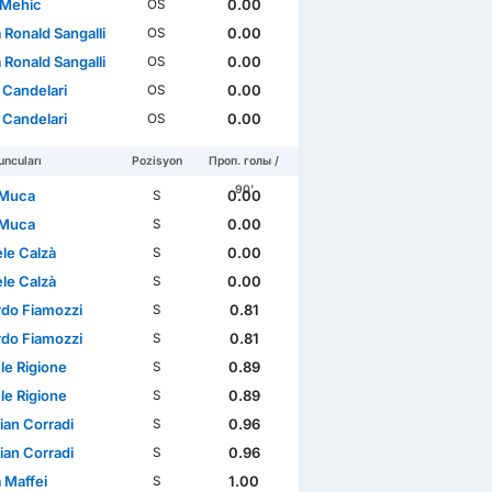
Mehic
0.00
OS
 Ronald Sangalli
0.00
OS
 Ronald Sangalli
0.00
OS
 Candelari
0.00
OS
 Candelari
0.00
OS
ncuları
Pozisyon
Проп. голы /
90'
 Muca
0.00
S
 Muca
0.00
S
le Calzà
0.00
S
le Calzà
0.00
S
rdo Fiamozzi
0.81
S
rdo Fiamozzi
0.81
S
le Rigione
0.89
S
le Rigione
0.89
S
ian Corradi
0.96
S
ian Corradi
0.96
S
 Maffei
1.00
S