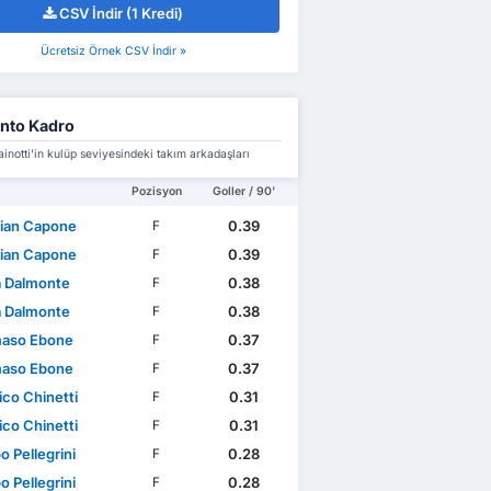
CSV İndir (1 Kredi)
Ücretsiz Örnek CSV İndir »
nto Kadro
inotti'in kulüp seviyesindeki takım arkadaşları
Pozisyon
Goller / 90'
tian Capone
0.39
F
tian Capone
0.39
F
a Dalmonte
0.38
F
a Dalmonte
0.38
F
aso Ebone
0.37
F
aso Ebone
0.37
F
ico Chinetti
0.31
F
ico Chinetti
0.31
F
 Pellegrini
0.28
F
 Pellegrini
0.28
F