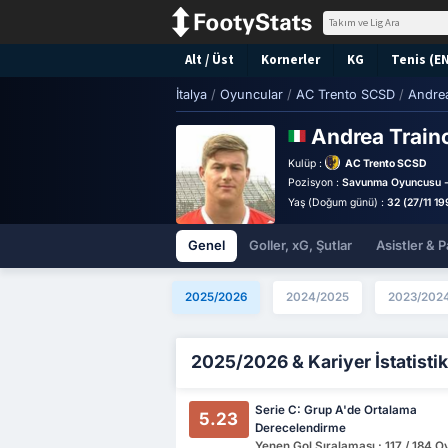
Alt / Üst
Kornerler
KG
Tenis (E
İtalya
/
Oyuncular
/
AC Trento SCSD
/
Andrea
Andrea Train
Kulüp :
AC Trento SCSD
Pozisyon :
Savunma Oyuncusu -
Yaş (Doğum günü) :
32 (27/11 19
Genel
Goller, xG, Şutlar
Asistler & P
2025/2026
2024/2025
2023/202
2025/2026 & Kariyer İstatistik
Serie C: Grup A'de Ortalama
5.23
Derecelendirme
Yenen Gol Sıralaması : 117 / 184 