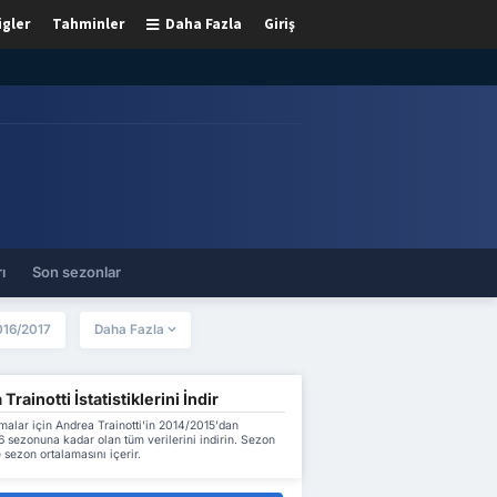
igler
Tahminler
Daha Fazla
Giriş
ı
Son sezonlar
016/2017
Daha Fazla
Trainotti İstatistiklerini İndir
alar için Andrea Trainotti'in 2014/2015'dan
 sezonuna kadar olan tüm verilerini indirin. Sezon
 sezon ortalamasını içerir.