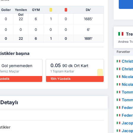
Goller
Yenilen
GYM
Dk'
Gol
0
22
6
1
0
1685'
0
0
0
0
0
6'
Tre
0
22
6
1
0
1691'
Andrea Tra
Forvetler
istikler başına
Chris
0.05
Gol yememeden
90 dk Ort Kart
Chris
 Temiz Maçlar
1 Toplam Kartlar
Nicol
üzdelik
15th Yüzdelik
Nicol
Tomm
Tomm
 Detaylı
Feder
Feder
Jacopo
stikler
Jacopo