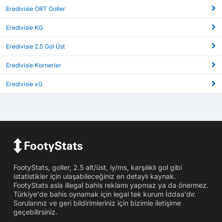
Eredivisie ORT Goller
Eredivisie KG
Eredivisie 2.5 Gol Üst
Eredivisie Kornerler
Eredivisie xG
FootyStats, goller, 2.5 alt/üst, iy/ms, karşılıklı gol gibi
istatistikler için ulaşabileceğiniz en detaylı kaynak.
FootyStats asla illegal bahis reklamı yapmaz ya da önermez.
Türkiye'de bahis oynamak için legal tek kurum İddaa'dır.
Sorularınız ve geri bildirimleriniz için bizimle iletişime
geçebilirsiniz.