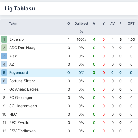
Lig Tablosu
Takım
O
Galibiyet
A
Y
AV
P
ORT
%
Excelsior
1
1
100%
4
0
4
3
4.00
ADO Den Haag
2
0
0%
0
0
0
0
0
Ajax
3
0
0%
0
0
0
0
0
AZ
4
0
0%
0
0
0
0
0
Feyenoord
5
0
0%
0
0
0
0
0
Fortuna Sittard
6
0
0%
0
0
0
0
0
Go Ahead Eagles
7
0
0%
0
0
0
0
0
FC Groningen
8
0
0%
0
0
0
0
0
SC Heerenveen
9
0
0%
0
0
0
0
0
NEC
10
0
0%
0
0
0
0
0
PEC Zwolle
11
0
0%
0
0
0
0
0
PSV Eindhoven
12
0
0%
0
0
0
0
0