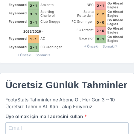
Go Ahead
Feyenoord
Atalanta
NEC
2 - 1
2 - 1
Eagles
Sporting
Sparta
Go Ahead
Feyenoord
3 - 1
2 - 2
Charleroi
Rotterdam
Eagles
Go Ahead
Feyenoord
Club Brugge
FC Groningen
3 - 1
0 - 0
Eagles
Go Ahead
FC Utrecht
2 - 0
2025/2026
Eagles
Go Ahead
Excelsior
Feyenoord
AZ
0 - 1
1 - 1
Eagles
Önceki
Sonraki
Feyenoord
FC Groningen
3 - 1
Önceki
Sonraki
Ücretsiz Günlük Tahminler
FootyStats Tahminlerine Abone Ol, Her Gün 3 ~ 10
Ücretsiz Tahmin Al. Kârı Takip Ediyoruz!
Üye olmak için mail adresini kullan
*