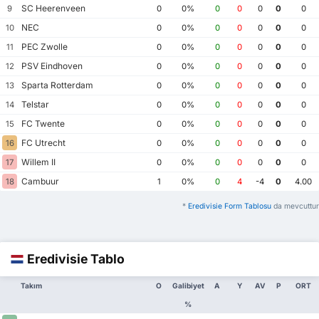
SC Heerenveen
9
0
0%
0
0
0
0
0
NEC
10
0
0%
0
0
0
0
0
PEC Zwolle
11
0
0%
0
0
0
0
0
PSV Eindhoven
12
0
0%
0
0
0
0
0
Sparta Rotterdam
13
0
0%
0
0
0
0
0
Telstar
14
0
0%
0
0
0
0
0
FC Twente
15
0
0%
0
0
0
0
0
FC Utrecht
16
0
0%
0
0
0
0
0
Willem II
17
0
0%
0
0
0
0
0
Cambuur
18
1
0%
0
4
-4
0
4.00
*
Eredivisie Form Tablosu
da mevcuttur
Eredivisie Tablo
Takım
O
Galibiyet
A
Y
AV
P
ORT
%