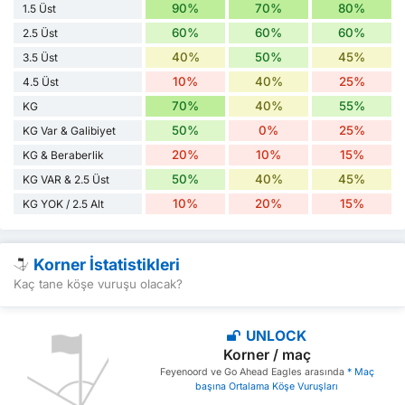
90%
70%
80%
1.5 Üst
60%
60%
60%
2.5 Üst
40%
50%
45%
3.5 Üst
10%
40%
25%
4.5 Üst
70%
40%
55%
KG
50%
0%
25%
KG Var & Galibiyet
20%
10%
15%
KG & Beraberlik
50%
40%
45%
KG VAR & 2.5 Üst
10%
20%
15%
KG YOK / 2.5 Alt
Korner İstatistikleri
Kaç tane köşe vuruşu olacak?
UNLOCK
Korner / maç
Feyenoord ve Go Ahead Eagles arasında
* Maç
başına Ortalama Köşe Vuruşları