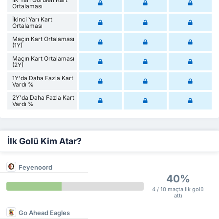
Ortalaması
İkinci Yarı Kart
Ortalaması
Maçın Kart Ortalaması
(1Y)
Maçın Kart Ortalaması
(2Y)
1Y'da Daha Fazla Kart
Vardı %
2Y'da Daha Fazla Kart
Vardı %
İlk Golü Kim Atar?
Feyenoord
40%
4 / 10 maçta ilk golü
attı
Go Ahead Eagles