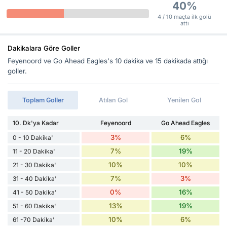
40%
4 / 10 maçta ilk golü
attı
Dakikalara Göre Goller
Feyenoord ve Go Ahead Eagles's 10 dakika ve 15 dakikada attığı
goller.
Toplam Goller
Atılan Gol
Yenilen Gol
10. Dk'ya Kadar
Feyenoord
Go Ahead Eagles
3%
6%
0 - 10 Dakika'
7%
19%
11 - 20 Dakika'
10%
10%
21 - 30 Dakika'
7%
3%
31 - 40 Dakika'
0%
16%
41 - 50 Dakika'
13%
19%
51 - 60 Dakika'
10%
6%
61 -70 Dakika'