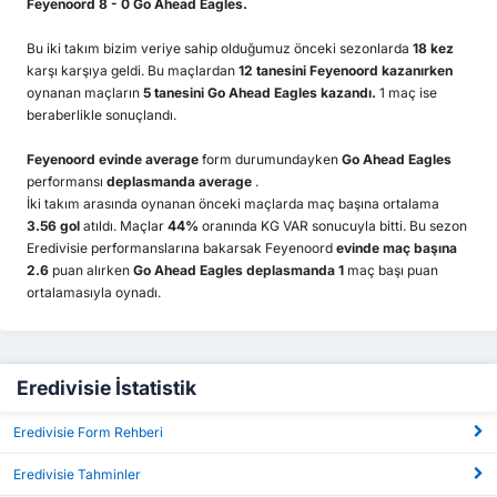
Feyenoord 8 - 0 Go Ahead Eagles.
Bu iki takım bizim veriye sahip olduğumuz önceki sezonlarda
18 kez
karşı karşıya geldi. Bu maçlardan
12 tanesini Feyenoord kazanırken
oynanan maçların
5 tanesini Go Ahead Eagles kazandı.
1 maç ise
beraberlikle sonuçlandı.
Feyenoord
evinde average
form durumundayken
Go Ahead Eagles
performansı
deplasmanda average
.
İki takım arasında oynanan önceki maçlarda maç başına ortalama
3.56 gol
atıldı. Maçlar
44%
oranında KG VAR sonucuyla bitti. Bu sezon
Eredivisie performanslarına bakarsak Feyenoord
evinde maç başına
2.6
puan alırken
Go Ahead Eagles deplasmanda 1
maç başı puan
ortalamasıyla oynadı.
Eredivisie İstatistik
Eredivisie Form Rehberi
Eredivisie Tahminler