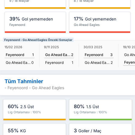
9 / 18 Maçlar
8 / 18 Maçlar
39%
17%
Gol yememeden
Gol yememeden
Feyenoord
Go Ahead Eagles
Feyenoord - Go Ahead Eagles Önceki Sonuçlar
15/02 2026
9/11 2025
30/03 2025
19/10 2
Feyenoord
1
Go Ahead Eagles
2
Feyenoord
3
Feyen
Go Ahead Eagles
0
Feyenoord
1
Go Ahead Eagles
2
Tüm Tahminler
- Feyenoord - Go Ahead Eagles
60%
80%
2.5 Üst
1.5 Üst
Lig Ortalaması : 100%
Lig Ortalaması : 100%
55%
3
KG
Goller / Maç