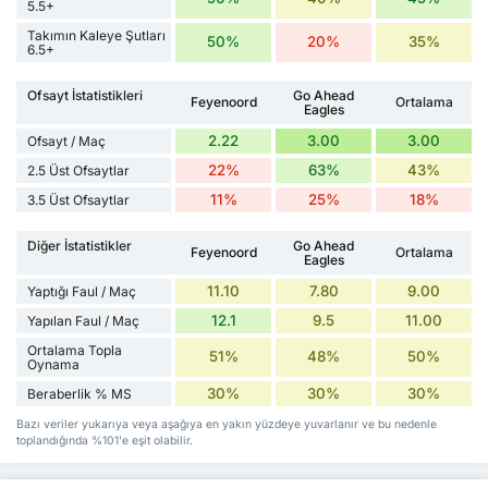
5.5+
Takımın Kaleye Şutları
50%
20%
35%
6.5+
Ofsayt İstatistikleri
Go Ahead
Feyenoord
Ortalama
Eagles
2.22
3.00
3.00
Ofsayt / Maç
22%
63%
43%
2.5 Üst Ofsaytlar
11%
25%
18%
3.5 Üst Ofsaytlar
Diğer İstatistikler
Go Ahead
Feyenoord
Ortalama
Eagles
11.10
7.80
9.00
Yaptığı Faul / Maç
12.1
9.5
11.00
Yapılan Faul / Maç
Ortalama Topla
51%
48%
50%
Oynama
30%
30%
30%
Beraberlik % MS
Bazı veriler yukarıya veya aşağıya en yakın yüzdeye yuvarlanır ve bu nedenle
toplandığında %101'e eşit olabilir.