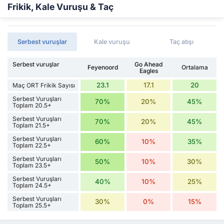
Frikik, Kale Vuruşu & Taç
Serbest vuruşlar
Kale vuruşu
Taç atışı
Serbest vuruşlar
Go Ahead
Feyenoord
Ortalama
Eagles
23.1
17.1
20
Maç ORT Frikik Sayısı
Serbest Vuruşları
70%
20%
45%
Toplam 20.5+
Serbest Vuruşları
70%
20%
45%
Toplam 21.5+
Serbest Vuruşları
60%
10%
35%
Toplam 22.5+
Serbest Vuruşları
50%
10%
30%
Toplam 23.5+
Serbest Vuruşları
40%
10%
25%
Toplam 24.5+
Serbest Vuruşları
30%
0%
15%
Toplam 25.5+