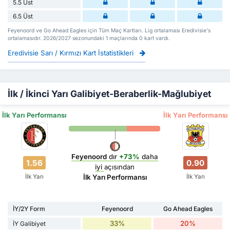
5.5 Üst
6.5 Üst
Feyenoord ve Go Ahead Eagles için Tüm Maç Kartları. Lig ortalaması Eredivisie's
ortalamasıdır. 2026/2027 sezonundaki 1 maçlarında 0 kart vardı.
Eredivisie Sarı / Kırmızı Kart İstatistikleri
İlk / İkinci Yarı Galibiyet-Beraberlik-Mağlubiyet
İlk Yarı Performansı
İlk Yarı Performansı
Feyenoord
dır
+73%
daha
1.56
0.90
iyi
açısından
İlk Yarı
İlk Yarı
İlk Yarı Performansı
İY/2Y Form
Feyenoord
Go Ahead Eagles
33%
20%
İY Galibiyet