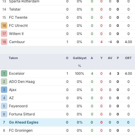
Sparta Rotterdam
13
0
0%
0
0
0
0
0
Telstar
14
0
0%
0
0
0
0
0
FC Twente
15
0
0%
0
0
0
0
0
FC Utrecht
16
0
0%
0
0
0
0
0
Willem II
17
0
0%
0
0
0
0
0
Cambuur
18
1
0%
0
4
-4
0
4.00
Takım
O
Galibiyet
A
Y
AV
P
ORT
%
Excelsior
1
1
100%
4
0
4
3
4.00
ADO Den Haag
2
0
0%
0
0
0
0
0
Ajax
3
0
0%
0
0
0
0
0
AZ
4
0
0%
0
0
0
0
0
Feyenoord
5
0
0%
0
0
0
0
0
Fortuna Sittard
6
0
0%
0
0
0
0
0
Go Ahead Eagles
7
0
0%
0
0
0
0
0
FC Groningen
8
0
0%
0
0
0
0
0