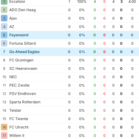
Excelsior
1
1
100%
4
0
4
3
4.00
ADO Den Haag
2
0
0%
0
0
0
0
0
Ajax
3
0
0%
0
0
0
0
0
AZ
4
0
0%
0
0
0
0
0
Feyenoord
5
0
0%
0
0
0
0
0
Fortuna Sittard
6
0
0%
0
0
0
0
0
Go Ahead Eagles
7
0
0%
0
0
0
0
0
FC Groningen
8
0
0%
0
0
0
0
0
SC Heerenveen
9
0
0%
0
0
0
0
0
NEC
10
0
0%
0
0
0
0
0
PEC Zwolle
11
0
0%
0
0
0
0
0
PSV Eindhoven
12
0
0%
0
0
0
0
0
Sparta Rotterdam
13
0
0%
0
0
0
0
0
Telstar
14
0
0%
0
0
0
0
0
FC Twente
15
0
0%
0
0
0
0
0
FC Utrecht
16
0
0%
0
0
0
0
0
Willem II
17
0
0%
0
0
0
0
0