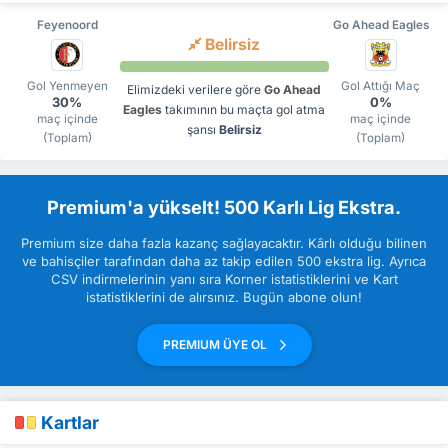
Feyenoord
Go Ahead Eagles
Belirsiz
Gol Yenmeyen
Gol Attığı Maç
Elimizdeki verilere göre
Go Ahead
30%
0%
Eagles
takımının bu maçta gol atma
maç içinde
maç içinde
şansı
Belirsiz
(Toplam)
(Toplam)
Premium'a yükselt! 500 Karlı Lig Ekstra.
Premium size daha fazla kazanç sağlayacaktır. Kârlı olduğu bilinen
ve bahisçiler tarafından daha az takip edilen 500 ekstra lig. Ayrıca
CSV indirmelerinin yanı sıra Korner istatistiklerini ve Kart
istatistiklerini de alırsınız. Bugün abone olun!
PREMIUM ÜYE OL
Kartlar