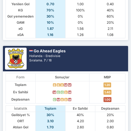
Yenilen Gol
0.70
1.00
0.40
KG
70%
100%
40%
Gol yememeden
30%
0%
60%
GAM
10%
0%
20%
xG
1.87
1.56
2.11
xGA
1.16
1.26
1.08
Go Ahead Eagles
Hollanda - Eredivisie
Sıralama.
7
/ 18
Form
Sonuçlar
MBP
Toplam
1.20
B
B
B
M
M
Ev Sahibi
1.40
M
G
G
B
M
Deplasman
1.00
G
M
B
B
M
İstatistik
Toplam
Ev Sahibi
Deplasman
Galibiyet %
30%
40%
20%
ORT
3.10
4.20
2.00
Atılan Gol
1.70
2.60
0.80