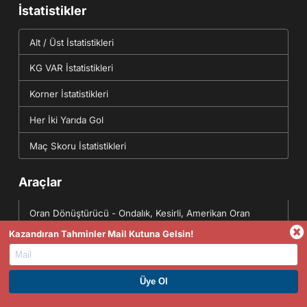
İstatistikler
Alt / Üst İstatistikleri
KG VAR İstatistikleri
Korner İstatistikleri
Her İki Yarıda Gol
Maç Skoru İstatistikleri
Araçlar
Oran Dönüştürücü - Ondalık, Kesirli, Amerikan Oran
Kazandıran Tahminler Mail Kutuna Gelsin!
Dönüşümleri
Daha Fazla
Dünün Sonuçları
PREMIUM ÜYE OL. HEMEN KAZAN
Yarının Fikstürü