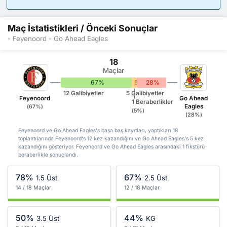
Maç İstatistikleri / Önceki Sonuçlar
- Feyenoord - Go Ahead Eagles
18
Maçlar
67%
5%
28%
12 Galibiyetler
5 Galibiyetler
Feyenoord
Go Ahead
1 Beraberlikler
Eagles
(67%)
(5%)
(28%)
Feyenoord ve Go Ahead Eagles's başa baş kayıtları, yaptıkları 18
toplantılarında Feyenoord's 12 kez kazandığını ve Go Ahead Eagles's 5 kez
kazandığını gösteriyor. Feyenoord ve Go Ahead Eagles arasındaki 1 fikstürü
beraberlikle sonuçlandı.
78%
67%
1.5 Üst
2.5 Üst
14 / 18 Maçlar
12 / 18 Maçlar
50%
44%
3.5 Üst
KG