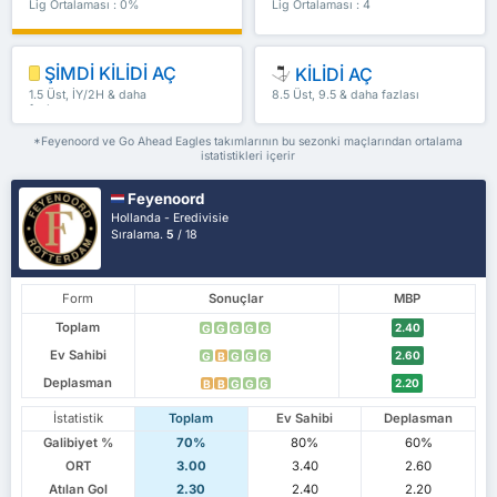
Lig Ortalaması : 0%
Lig Ortalaması : 4
ŞİMDİ KİLİDİ AÇ
KİLİDİ AÇ
1.5 Üst, İY/2H & daha
8.5 Üst, 9.5 & daha fazlası
fazlası
*Feyenoord ve Go Ahead Eagles takımlarının bu sezonki maçlarından ortalama
istatistikleri içerir
Feyenoord
Hollanda - Eredivisie
Sıralama.
5
/ 18
Form
Sonuçlar
MBP
Toplam
2.40
G
G
G
G
G
Ev Sahibi
2.60
G
B
G
G
G
Deplasman
2.20
B
B
G
G
G
İstatistik
Toplam
Ev Sahibi
Deplasman
Galibiyet %
70%
80%
60%
ORT
3.00
3.40
2.60
Atılan Gol
2.30
2.40
2.20