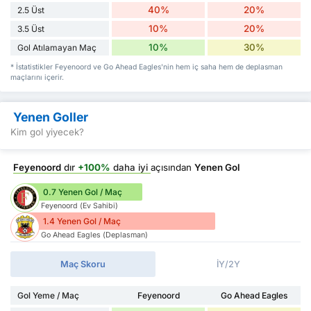
40%
20%
2.5 Üst
10%
20%
3.5 Üst
10%
30%
Gol Atılamayan Maç
* İstatistikler Feyenoord ve Go Ahead Eagles'nin hem iç saha hem de deplasman
maçlarını içerir.
Yenen Goller
Kim gol yiyecek?
Feyenoord
dır
+100%
daha iyi
açısından
Yenen Gol
0.7 Yenen Gol / Maç
Feyenoord (Ev Sahibi)
1.4 Yenen Gol / Maç
Go Ahead Eagles (Deplasman)
Maç Skoru
İY/2Y
Gol Yeme / Maç
Feyenoord
Go Ahead Eagles