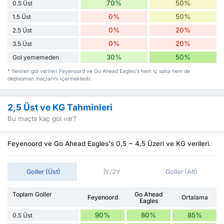
70%
50%
0.5 Üst
0%
50%
1.5 Üst
0%
20%
2.5 Üst
0%
20%
3.5 Üst
30%
50%
Gol yememeden
* Yenilen gol verileri Feyenoord ve Go Ahead Eagles's hem iç saha hem de
deplasman maçlarını içermektedir.
2,5 Üst ve KG Tahminleri
Bu maçta kaç gol var?
Feyenoord ve Go Ahead Eagles's 0,5 ~ 4,5 Üzeri ve KG verileri.
Goller (Üst)
İY/2Y
Goller (Alt)
Toplam Goller
Go Ahead
Feyenoord
Ortalama
Eagles
90%
80%
85%
0.5 Üst