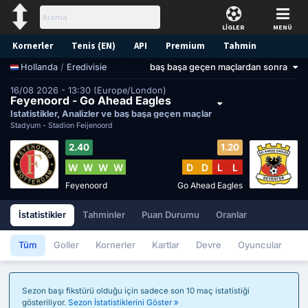
LİGLER
MENÜ
Kornerler
Tenis (EN)
API
Premium
Tahmin
/
Eredivisie
baş başa geçen maçlardan sonra
Hollanda
16/08 2026 - 13:30 (Europe/London)
Feyenoord - Go Ahead Eagles
İstatistikler, Analizler ve baş başa geçen maçlar
Stadyum -
Stadion Feijenoord
2.40
1.20
W
W
W
W
D
D
L
L
Feyenoord
Go Ahead Eagles
İstatistikler
Tahminler
Puan Durumu
Oranlar
Tüm
Goller
Kornerler
Kartlar
Devre
Oyuncular
Sezon başı fikstürü olduğu için sadece son 10 maç istatistiği
gösteriliyor.
Sezon İstatistiklerini Göster