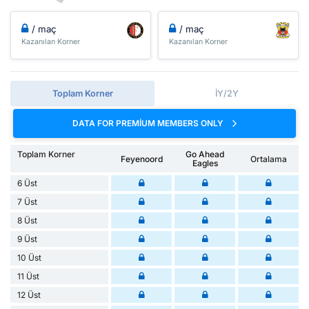
/ maç
/ maç
Kazanılan Korner
Kazanılan Korner
Toplam Korner
İY/2Y
DATA FOR PREMIUM MEMBERS ONLY
Toplam Korner
Go Ahead
Feyenoord
Ortalama
Eagles
6 Üst
7 Üst
8 Üst
9 Üst
10 Üst
11 Üst
12 Üst