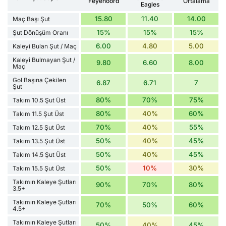
Feyenoord
Ortalama
Eagles
15.80
11.40
14.00
Maç Başı Şut
15%
15%
15%
Şut Dönüşüm Oranı
6.00
4.80
5.00
Kaleyi Bulan Şut / Maç
Kaleyi Bulmayan Şut /
9.80
6.60
8.00
Maç
Gol Başına Çekilen
6.87
6.71
7
Şut
80%
70%
75%
Takım 10.5 Şut Üst
80%
40%
60%
Takım 11.5 Şut Üst
70%
40%
55%
Takım 12.5 Şut Üst
50%
40%
45%
Takım 13.5 Şut Üst
50%
40%
45%
Takım 14.5 Şut Üst
50%
10%
30%
Takım 15.5 Şut Üst
Takımın Kaleye Şutları
90%
70%
80%
3.5+
Takımın Kaleye Şutları
70%
50%
60%
4.5+
Takımın Kaleye Şutları
50%
40%
45%