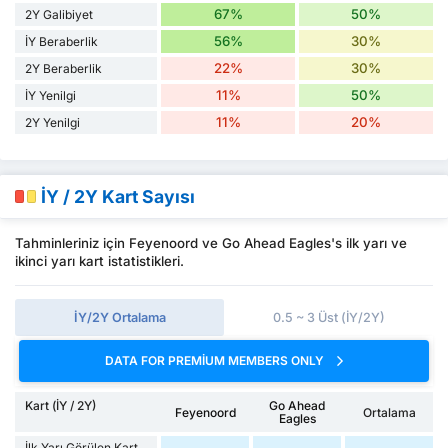
67%
50%
2Y Galibiyet
56%
30%
İY Beraberlik
22%
30%
2Y Beraberlik
11%
50%
İY Yenilgi
11%
20%
2Y Yenilgi
İY / 2Y Kart Sayısı
Tahminleriniz için Feyenoord ve Go Ahead Eagles's ilk yarı ve
ikinci yarı kart istatistikleri.
İY/2Y Ortalama
0.5 ~ 3 Üst (İY/2Y)
DATA FOR PREMIUM MEMBERS ONLY
Kart (İY / 2Y)
Go Ahead
Feyenoord
Ortalama
Eagles
İlk Yarı Görülen Kart