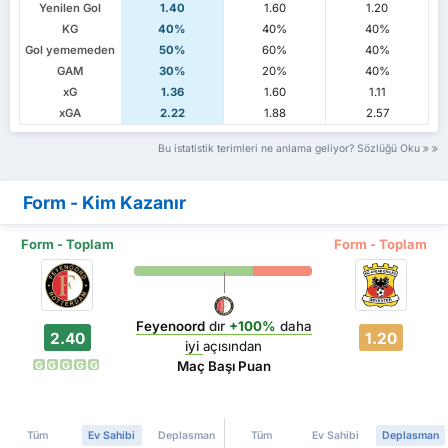
Yenilen Gol
1.40
1.60
1.20
KG
40%
40%
40%
Gol yememeden
50%
60%
40%
GAM
30%
20%
40%
xG
1.36
1.60
1.11
xGA
2.22
1.88
2.57
Bu istatistik terimleri ne anlama geliyor? Sözlüğü Oku
Form - Kim Kazanır
Form - Toplam
Form - Toplam
Feyenoord
dır
+100%
daha
2.40
1.20
iyi
açısından
Maç Başı Puan
G
G
G
G
G
Tüm
Ev Sahibi
Deplasman
Tüm
Ev Sahibi
Deplasman