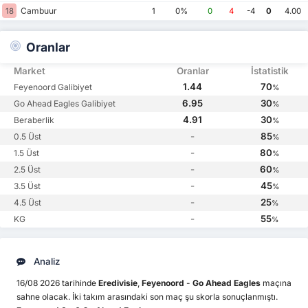
Cambuur
18
1
0%
0
4
-4
0
4.00
Oranlar
Market
Oranlar
İstatistik
1.44
70
Feyenoord Galibiyet
%
6.95
30
Go Ahead Eagles Galibiyet
%
4.91
30
Beraberlik
%
-
85
0.5 Üst
%
-
80
1.5 Üst
%
-
60
2.5 Üst
%
-
45
3.5 Üst
%
-
25
4.5 Üst
%
-
55
KG
%
Analiz
16/08 2026 tarihinde
Eredivisie
,
Feyenoord
-
Go Ahead Eagles
maçına
sahne olacak. İki takım arasındaki son maç şu skorla sonuçlanmıştı.