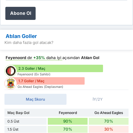
Abone Ol
Atılan Goller
Kim daha fazla gol atacak?
Feyenoord
dır
+35%
daha iyi
açısından
Atılan Gol
2.3 Goller / Maç
Feyenoord (Ev Sahibi)
1.7 Goller / Maç
Go Ahead Eagles (Deplasman)
Maç Skoru
İY/2Y
Maç Başı Gol
Feyenoord
Go Ahead Eagles
90%
70%
0.5 Üst
70%
30%
1.5 Üst