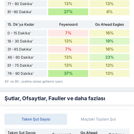
13%
13%
71 - 80 Dakika'
27%
6%
81 -90 Dakika'
15. Dk'ya Kadar
Feyenoord
Go Ahead Eagles
7%
16%
0 - 15 Dakika'
13%
19%
16 - 30 Dakika'
7%
16%
31 -45 Dakika'
13%
23%
46 - 60 Dakika'
13%
13%
61 - 75 Dakika'
37%
13%
76 - 90 Dakika'
45' ve 90', uzatma süresi gollerini içerir.
Şutlar, Ofsaytlar, Fauller ve daha fazlası
Takım Şut Sayısı
Maçtaki Toplam Şut
Takım Şut Sayısı
Go Ahead