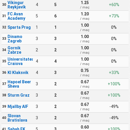
Víkingur
1.25
4
5
+60%
30
Reykjavík
/ maç
FC Avan
1.20
5
6
+73%
31
Academy
/ maç
1.00
Sparta Prag
1
1
0%
32
/ maç
Dinamo
1.00
3
3
0%
33
Zagreb
/ maç
Gornik
1.00
2
2
0%
34
Zabrze
/ maç
Universitatea
1.00
4
4
0%
35
Craiova
/ maç
0.75
KI Klaksvik
4
3
+33%
36
/ maç
Hapoel Beer
0.67
3
2
+100%
37
Sheva
/ maç
0.67
Sturm Graz
3
2
+100%
38
/ maç
0.67
Mjallby AIF
3
2
-49%
39
/ maç
Slovan
0.67
3
2
-49%
40
Bratislava
/ maç
0.60
Sabah FK
5
3
+100%
41