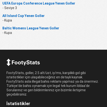
UEFA Europa Conference League Yenen Goller
- Seviye 3
All Island Cup Yenen Goller
- Kupa
Baltic Womens League Yenen Goller
- Kupa
FootyStats, goller, 2.5 alt/üst, iy/ms, karşılıklı gol gibi
istatistikler için ulaşabileceğiniz en detaylı kaynak.
FootyStats asla illegal bahis reklamı yapmaz ya da önermez.
Türkiye'de bahis oynamak için legal tek kurum İddaa'dır.
Sorularınız ve geri bildirimleriniz için bizimle iletişime
geçebilirsiniz.
İstatistikler