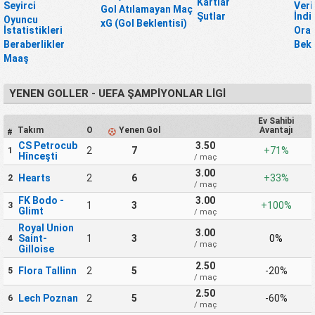
Kartlar
Seyirci
Veri
Gol Atılamayan Maç
Şutlar
İndi
Oyuncu
xG (Gol Beklentisi)
İstatistikleri
Oran
Beraberlikler
Bekl
Maaş
YENEN GOLLER - UEFA ŞAMPIYONLAR LIGI
Ev Sahibi
Takım
O
Yenen Gol
Avantajı
#
CS Petrocub
3.50
2
7
+71%
1
Hînceşti
/ maç
3.00
Hearts
2
6
+33%
2
/ maç
FK Bodo -
3.00
1
3
+100%
3
Glimt
/ maç
Royal Union
3.00
Saint-
1
3
0%
4
/ maç
Gilloise
2.50
Flora Tallinn
2
5
-20%
5
/ maç
2.50
Lech Poznan
2
5
-60%
6
/ maç