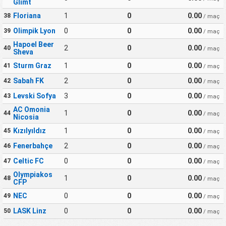
Glimt
Floriana
1
0
0.00
38
/ maç
Olimpik Lyon
0
0
0.00
39
/ maç
Hapoel Beer
2
0
0.00
40
/ maç
Sheva
Sturm Graz
1
0
0.00
41
/ maç
Sabah FK
2
0
0.00
42
/ maç
Levski Sofya
3
0
0.00
43
/ maç
AC Omonia
1
0
0.00
44
/ maç
Nicosia
Kızılyıldız
1
0
0.00
45
/ maç
Fenerbahçe
2
0
0.00
46
/ maç
Celtic FC
0
0
0.00
47
/ maç
Olympiakos
1
0
0.00
48
/ maç
CFP
NEC
0
0
0.00
49
/ maç
LASK Linz
0
0
0.00
50
/ maç