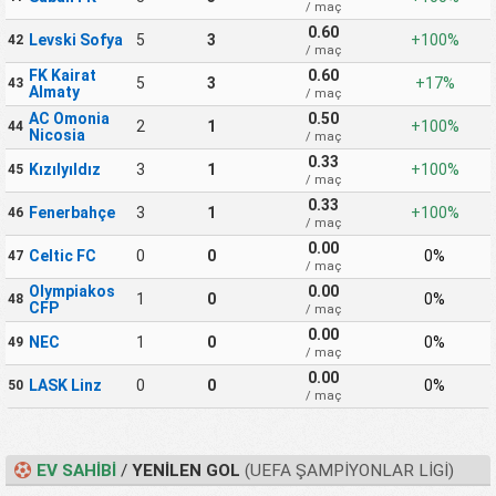
/ maç
0.60
Levski Sofya
5
3
+100%
42
/ maç
FK Kairat
0.60
5
3
+17%
43
Almaty
/ maç
AC Omonia
0.50
2
1
+100%
44
Nicosia
/ maç
0.33
Kızılyıldız
3
1
+100%
45
/ maç
0.33
Fenerbahçe
3
1
+100%
46
/ maç
0.00
Celtic FC
0
0
0%
47
/ maç
Olympiakos
0.00
1
0
0%
48
CFP
/ maç
0.00
NEC
1
0
0%
49
/ maç
0.00
LASK Linz
0
0
0%
50
/ maç
EV SAHIBI
/
YENILEN GOL
(UEFA ŞAMPIYONLAR LIGI)