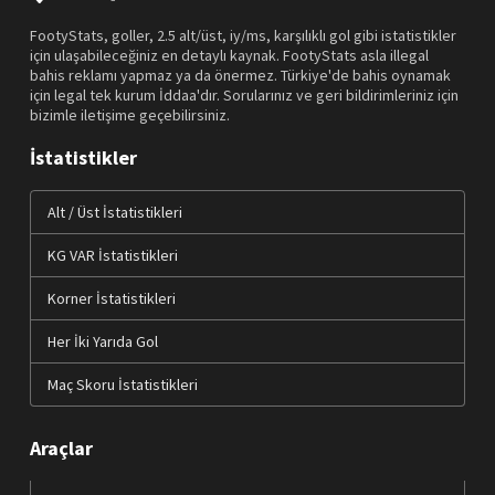
FootyStats, goller, 2.5 alt/üst, iy/ms, karşılıklı gol gibi istatistikler
için ulaşabileceğiniz en detaylı kaynak. FootyStats asla illegal
bahis reklamı yapmaz ya da önermez. Türkiye'de bahis oynamak
için legal tek kurum İddaa'dır. Sorularınız ve geri bildirimleriniz için
bizimle iletişime geçebilirsiniz.
İstatistikler
Alt / Üst İstatistikleri
KG VAR İstatistikleri
Korner İstatistikleri
Her İki Yarıda Gol
Maç Skoru İstatistikleri
Araçlar