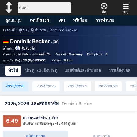
ลีก
เมนู
ลูกเตะมุม
เทนนิส (EN)
API
พรีเมี่ยม
การทำนาย
เยอรมนี
/
ผู้เล่น
/
ดุ๊ยส์บวร์ก
/
Dominik Becker
Dominik Becker
สถิติ
สโมสร :
ดุ๊ยส์บวร์ก
ตำแหน่ง :
กองหลัง - เซนเตอร์แบ๊ก
สัญชาติ :
Germany
Birthplace :
Germany - Germany
อายุ(วันเกิด) :
26 (9/01/2000)
ส่วนสูง :
188cm
ทั่วไป
ประตู, xG, ยิงประตู
แอสซิสต์และจ่ายบอล
การเลี้ยงบอล
2025/2026
2024/2025
2023/2024
2022/2023
202
2025/2026 และสถิติอาชีพ
- Dominik Becker
คะแนนเฉลี่ยใน 3. ลีกา
6.49
อันดับการเสียประตู : -1 / 461 ผู้เล่น
สถิติฤดูกาล
สถิติอาชีพ