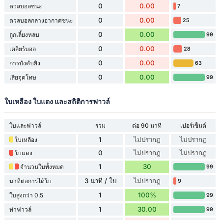
0
0.00
ดวลบอลชนะ
7
0
0.00
ดวลบอลกลางอากาศชนะ
25
0
0.00
ถูกเลี้ยงหลบ
99
0
0.00
เคลียร์บอล
28
0
0.00
การบังคับยิง
63
0
0.00
เสียจุดโทษ
99
ใบเหลือง ใบแดง และสถิติการฟาวล์
ใบและฟาวล์
รวม
ต่อ 90 นาที
เปอร์เซ็นต์
1
ไม่ปรากฎ
ไม่ปรากฎ
ใบเหลือง
0
ไม่ปรากฎ
ไม่ปรากฎ
ใบแดง
1
30
จำนวนใบทั้งหมด
99
3 นาที / ใบ
ไม่ปรากฎ
นาทีต่อการได้ใบ
9
1
100%
ใบสูงกว่า 0.5
99
1
30.00
ทำฟาวล์
99