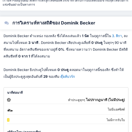
เรามีที่ FootyStats) สถิติการเตะลูกโทษของพวกเขาจะได้รับการอัปเดตเมื่อเขาจับจุดโทษในการ
แข่งขันอย่างเป็นทางการ
การวิเคราะห์ทางสถิติของ Dominik Becker
Dominik Becker ตำแหน่ง กองหลัง ซึ่งได้ลงเล่นแล้ว
1 นัด
ในฤดูกาลนี้ใน
3. ลีกา
, ลง
สนามไปทั้งหมด
3 นาที
. Dominik Becker เสียประตูเฉลี่ยที่
0 ประตู
ในทุกๆ 90 นาที
ที่ลงสนาม อัตราคลีนชีทของเขาอยู่ที่
0%
. ซึ่งหมายความว่า Dominik Becker มีสถิติ
คลีนชีทที่
0 จาก 1
ที่ได้ลงสนาม
Dominik Becker ยิงประตูไปทั้งหมด
0 ประตู
ตลอดมาในฤดูกาลนี้ของลีก ซึ่งทำให้
เป็นผู้ยิงประตูสูงสุดอันดับที่
29
ของทีม
ดุ๊ยส์บวร์ก
นาทีต่อนาที
ไม่ปรากฎนาที (ไม่มีประตู)
ทำประตูทุกๆ
ไม่มีแอสซิสต์
ไม่มีการรับใบ