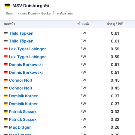
MSV Duisburg ทัพ
เพื่อนร่วมทีมของ Dominik Becker ในระดับสโมสร
กองหน้า
ตำแหน่ง
ประตู / 90'
Thilo Töpken
0.61
FW
Thilo Töpken
0.61
FW
Lex-Tyger Lobinger
0.59
FW
Lex-Tyger Lobinger
0.59
FW
Dennis Borkowski
0.51
FW
Dennis Borkowski
0.51
FW
Connor Noß
0.45
FW
Connor Noß
0.45
FW
Dominik Kother
0.37
FW
Dominik Kother
0.37
FW
Patrick Sussek
0.32
FW
Patrick Sussek
0.32
FW
Max Dittgen
0.26
FW