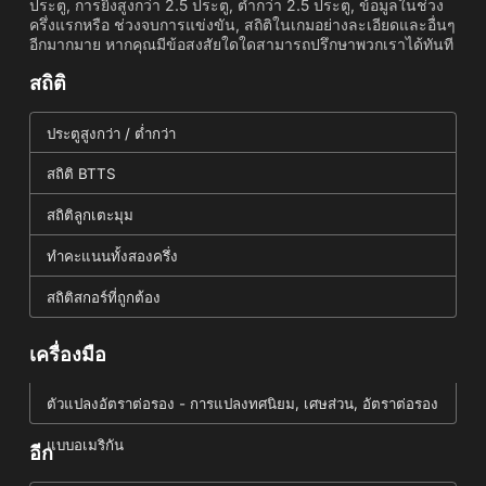
ประตู, การยิงสูงกว่า 2.5 ประตู, ต่ำกว่า 2.5 ประตู, ข้อมูลในช่วง
ครึ่งแรกหรือ ช่วงจบการแข่งขัน, สถิติในเกมอย่างละเอียดและอื่นๆ
อีกมากมาย หากคุณมีข้อสงสัยใดใดสามารถปรึกษาพวกเราได้ทันที
สถิติ
ประตูสูงกว่า / ต่ำกว่า
สถิติ BTTS
สถิติลูกเตะมุม
ทำคะแนนทั้งสองครึ่ง
สถิติสกอร์ที่ถูกต้อง
เครื่องมือ
ตัวแปลงอัตราต่อรอง - การแปลงทศนิยม, เศษส่วน, อัตราต่อรอง
แบบอเมริกัน
อีก