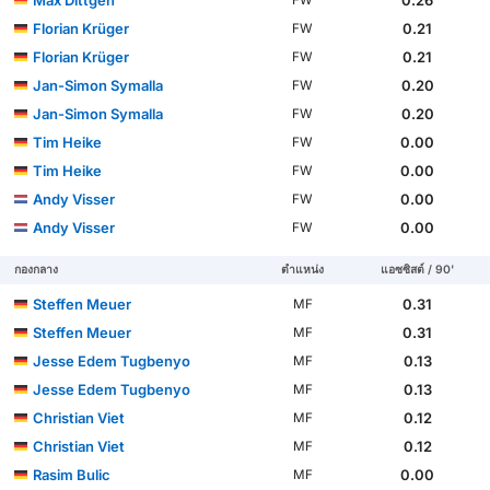
Max Dittgen
0.26
FW
Florian Krüger
0.21
FW
Florian Krüger
0.21
FW
Jan-Simon Symalla
0.20
FW
Jan-Simon Symalla
0.20
FW
Tim Heike
0.00
FW
Tim Heike
0.00
FW
Andy Visser
0.00
FW
Andy Visser
0.00
FW
กองกลาง
ตำแหน่ง
แอซซิสต์ / 90'
Steffen Meuer
0.31
MF
Steffen Meuer
0.31
MF
Jesse Edem Tugbenyo
0.13
MF
Jesse Edem Tugbenyo
0.13
MF
Christian Viet
0.12
MF
Christian Viet
0.12
MF
Rasim Bulic
0.00
MF