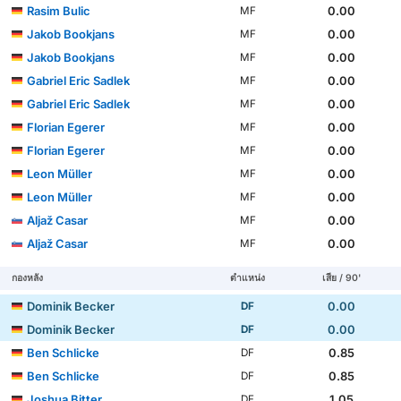
Rasim Bulic
0.00
MF
Jakob Bookjans
0.00
MF
Jakob Bookjans
0.00
MF
Gabriel Eric Sadlek
0.00
MF
Gabriel Eric Sadlek
0.00
MF
Florian Egerer
0.00
MF
Florian Egerer
0.00
MF
Leon Müller
0.00
MF
Leon Müller
0.00
MF
Aljaž Casar
0.00
MF
Aljaž Casar
0.00
MF
กองหลัง
ตำแหน่ง
เสีย / 90'
Dominik Becker
0.00
DF
Dominik Becker
0.00
DF
Ben Schlicke
0.85
DF
Ben Schlicke
0.85
DF
Joshua Bitter
1.05
DF