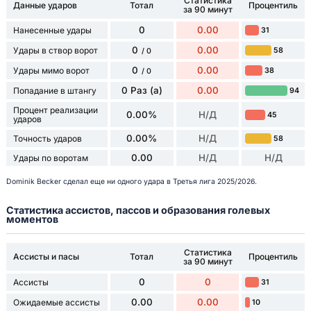
Статистика
Данные ударов
Тотал
Процентиль
за 90 минут
0
0.00
Нанесенные удары
31
0
0.00
Удары в створ ворот
58
/ 0
0
0.00
Удары мимо ворот
38
/ 0
0 Раз (а)
0.00
Попадание в штангу
94
Процент реализации
0.00%
Н/Д
45
ударов
0.00%
Н/Д
Точность ударов
58
0.00
Н/Д
Н/Д
Удары по воротам
Dominik Becker сделал еще ни одного удара в Третья лига 2025/2026.
Статистика ассистов, пассов и образования голевых
моментов
Статистика
Ассисты и пасы
Тотал
Процентиль
за 90 минут
0
0
Ассисты
31
0.00
0.00
Ожидаемые ассисты
10