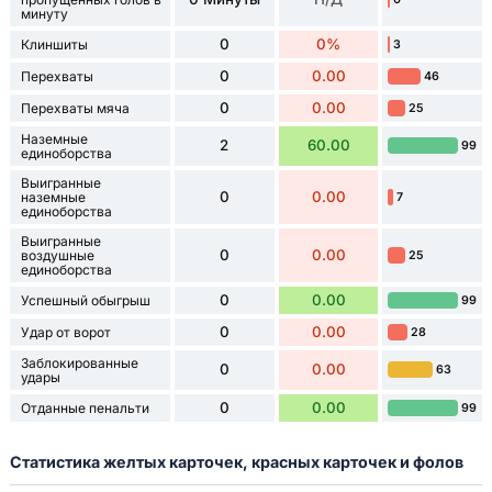
минуту
0
0%
Клиншиты
3
0
0.00
Перехваты
46
0
0.00
Перехваты мяча
25
Наземные
2
60.00
99
единоборства
Выигранные
0
0.00
наземные
7
единоборства
Выигранные
0
0.00
воздушные
25
единоборства
0
0.00
Успешный обыгрыш
99
0
0.00
Удар от ворот
28
Заблокированные
0
0.00
63
удары
0
0.00
Отданные пенальти
99
Статистика желтых карточек, красных карточек и фолов