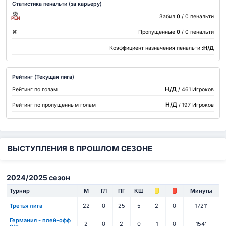
Статистика пенальти (за карьеру)
Забил
0
/ 0 пенальти
PEN
Пропущенные
0
/ 0 пенальти
Коэффициент назначения пенальти :
Н/Д
Рейтинг (Текущая лига)
Н/Д
Рейтинг по голам
/ 461 Игроков
Н/Д
Рейтинг по пропущенным голам
/ 197 Игроков
ВЫСТУПЛЕНИЯ В ПРОШЛОМ СЕЗОНЕ
2024/2025 сезон
Турнир
М
ГЛ
ПГ
КШ
Минуты
Третья лига
22
0
25
5
2
0
1721'
Германия - плей-офф
2
0
2
0
1
0
154'