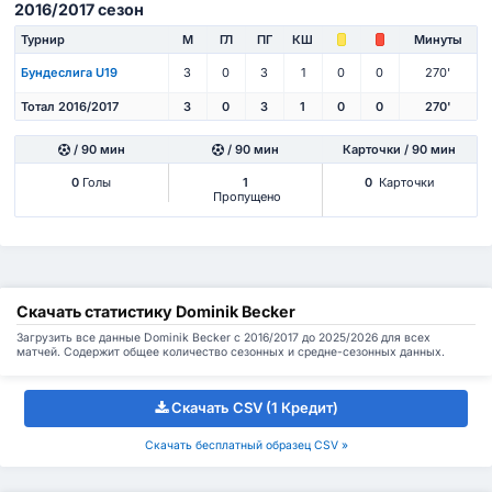
2016/2017 сезон
Турнир
М
ГЛ
ПГ
КШ
Минуты
Бундеслига U19
3
0
3
1
0
0
270'
Тотал 2016/2017
3
0
3
1
0
0
270'
/ 90 мин
/ 90 мин
Карточки / 90 мин
0
Голы
1
0
Карточки
Пропущено
Скачать статистику Dominik Becker
Загрузить все данные Dominik Becker с 2016/2017 до 2025/2026 для всех
матчей. Содержит общее количество сезонных и средне-сезонных данных.
Скачать CSV (1 Кредит)
Скачать бесплатный образец CSV »