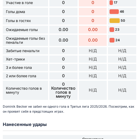
0
0
Участие в голе
17
0
0
Голы дома
46
0
0
Голы в гостях
50
0.00
0.00
Ожидаемые голы
23
Ожидаемые голы без
0.00
0.00
24
пенальти
0
Н/Д
Н/Д
Забитые пенальти
0
Н/Д
Н/Д
Хет-трики
0
Н/Д
Н/Д
3 и более гола
0
Н/Д
Н/Д
2 или более гола
0
Количество
Количество голов в
Н/Д
Н/Д
голов в
минуту
минуту
Dominik Becker не забил ни одного гола в Третья лига 2025/2026. Посмотрим, как
он проявят себя в предстоящих играх.
Нанесенные удары