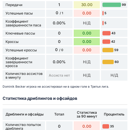
1
30.00
Передачи
99
0
0.00
Успешные пасы
5
/ 1
Коэффициент
0.00%
Н/Д
5
завершенности паса
0
0.00
Ключевые пассы
43
0
0.00
Кроссы
42
0
0.00
Успешные кроссы
59
/ 0
Коэффициент
0.00%
Н/Д
завершенности
60
кросса
Количество ассистов
Н/Д
Н/Д
Ассиста нет
в минуту
Dominik Becker игрока не ассистировал ни в одном голе в Третья лига.
Статистика дриблингов и офсайдов
Статистика
Дриблинги и офсайды
Тотал
Процентиль
за 90 минут
Количество попыток
0
0.00
35
дриблинга