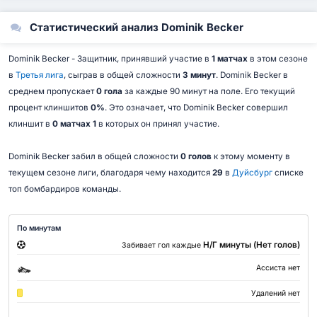
Статистический анализ Dominik Becker
Dominik Becker - Защитник, принявший участие в
1 матчах
в этом сезоне
в
Третья лига
, сыграв в общей сложности
3 минут
. Dominik Becker в
среднем пропускает
0 гола
за каждые 90 минут на поле. Его текущий
процент клиншитов
0%
. Это означает, что Dominik Becker совершил
клиншит в
0 матчах 1
в которых он принял участие.
Dominik Becker забил в общей сложности
0 голов
к этому моменту в
текущем сезоне лиги, благодаря чему находится
29
в
Дуйсбург
списке
топ бомбардиров команды.
По минутам
Н/Г минуты (Нет голов)
Забивает гол каждые
Ассиста нет
Удалений нет