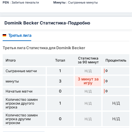
PEN
: Забитые пенальти
Минуты
: Сыгранные минуты
Dominik Becker Статистика-Подробно
Третья лига
Третья лига Статистика для Dominik Becker
Статистика
Итого
Тотал
Процентиль
за 90 минут
1
Сыгранные матчи
Н/Д
0
3 минут за
3
минуты
0
игру
0
Начатые матчи
Н/Д
0
Количество замен
1
Н/Д
игроком другого
Н/Д
игрока
Количество замен
0
Н/Д
игрока другим
Н/Д
игроком