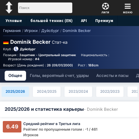
ЛИГИ
МЕНЮ
Угловые
большой теннис (EN)
API
Премиум
Германия
/
Игроки
/
Дуйсбург
/
Dominik Becker
Прогноз
Dominik Becker
Стат-ка
Клуб :
Дуйсбург
Позиция :
Защитник - Центральный защитник
Национальность :
Germany
Birthp
Игровой номер :
#4
Возраст (День рождения) :
26 (09/01/2000)
Рост :
188cm
Общее
Голы, вероятный счет, удары
Ассисты и пасы
Д
2025/2026
2024/2025
2023/2024
2022/2023
202
2025/2026 и статистика карьеры
- Dominik Becker
Средний рейтинг в Третья лига
6.49
Рейтинг по пропущенным голам : -1 / 461
Игроков