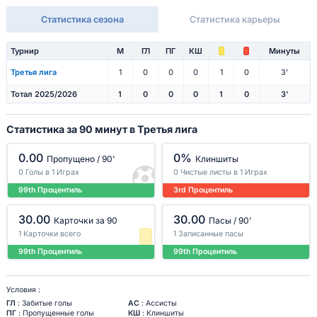
Статистика сезона
Статистика карьеры
Турнир
М
ГЛ
ПГ
КШ
Минуты
Третья лига
1
0
0
0
1
0
3'
Тотал 2025/2026
1
0
0
0
1
0
3'
Статистика за 90 минут в Третья лига
0.00
0%
Пропущено / 90'
Клиншиты
0 Голы в 1 Играх
0 Чистые листы в 1 Играх
99th Процентиль
3rd Процентиль
30.00
30.00
Карточки за 90
Пасы / 90'
1 Карточки всего
1 Записанные пасы
99th Процентиль
99th Процентиль
Условия :
ГЛ
: Забитые голы
АС
: Ассисты
ПГ
: Пропущенные голы
КШ
: Клиншиты