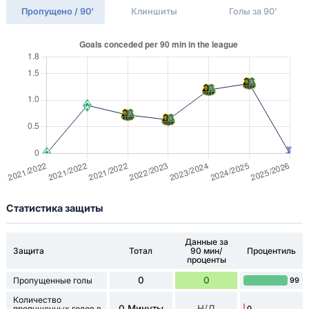
Пропущено / 90'
Клиншиты
Голы за 90'
Статистика защиты
Данные за
Защита
Тотал
90 мин/
Процентиль
проценты
0
0
Пропущенные голы
99
Количество
0 Минуты
Н/Д
пропущенных голов в
0