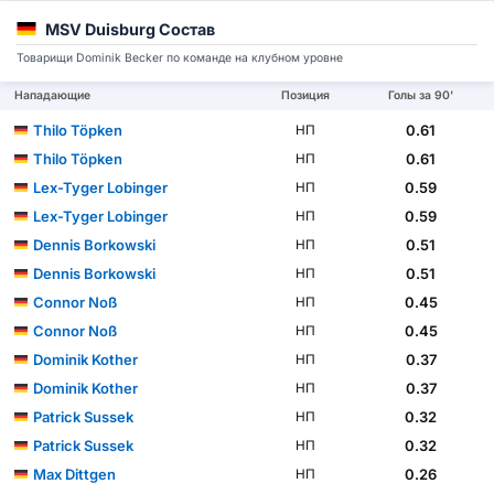
MSV Duisburg Состав
Товарищи Dominik Becker по команде на клубном уровне
Нападающие
Позиция
Голы за 90'
Thilo Töpken
0.61
НП
Thilo Töpken
0.61
НП
Lex-Tyger Lobinger
0.59
НП
Lex-Tyger Lobinger
0.59
НП
Dennis Borkowski
0.51
НП
Dennis Borkowski
0.51
НП
Connor Noß
0.45
НП
Connor Noß
0.45
НП
Dominik Kother
0.37
НП
Dominik Kother
0.37
НП
Patrick Sussek
0.32
НП
Patrick Sussek
0.32
НП
Max Dittgen
0.26
НП