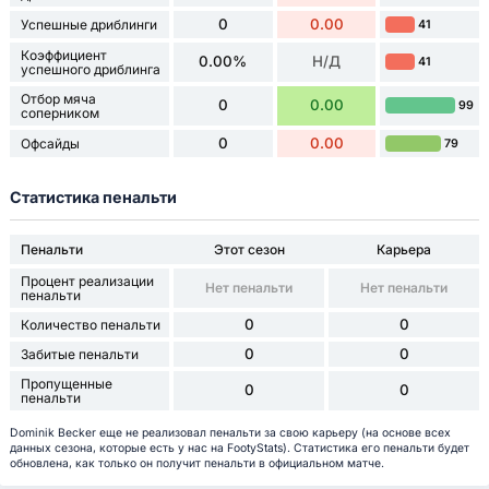
0
0.00
Успешные дриблинги
41
Коэффициент
0.00%
Н/Д
41
успешного дриблинга
Отбор мяча
0
0.00
99
соперником
0
0.00
Офсайды
79
Статистика пенальти
Пенальти
Этот сезон
Карьера
Процент реализации
Нет пенальти
Нет пенальти
пенальти
0
0
Количество пенальти
0
0
Забитые пенальти
Пропущенные
0
0
пенальти
Dominik Becker еще не реализовал пенальти за свою карьеру (на основе всех
данных сезона, которые есть у нас на FootyStats). Статистика его пенальти будет
обновлена, как только он получит пенальти в официальном матче.