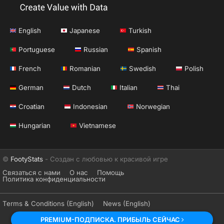
English
Japanese
Turkish
Portuguese
Russian
Spanish
French
Romanian
Swedish
Polish
German
Dutch
Italian
Thai
Croatian
Indonesian
Norwegian
Hungarian
Vietnamese
©
FootyStats
- Создан с любовью к красивой игре
Связаться с нами
О нас
Помощь
Политика конфиденциальности
Terms & Conditions (English)
News (English)
PREMIUM-ПОДПИСКА. ПРИБЫЛЬ СЕЙЧАС