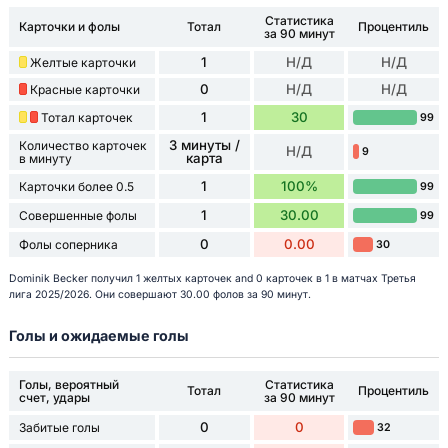
Статистика
Карточки и фолы
Тотал
Процентиль
за 90 минут
1
Н/Д
Н/Д
Желтые карточки
0
Н/Д
Н/Д
Красные карточки
1
30
Тотал карточек
99
3 минуты /
Количество карточек
Н/Д
9
карта
в минуту
1
100%
Карточки более 0.5
99
1
30.00
Совершенные фолы
99
0
0.00
Фолы соперника
30
Dominik Becker получил 1 желтых карточек and 0 карточек в 1 в матчах Третья
лига 2025/2026. Они совершают 30.00 фолов за 90 минут.
Голы и ожидаемые голы
Голы, вероятный
Статистика
Тотал
Процентиль
счет, удары
за 90 минут
0
0
Забитые голы
32