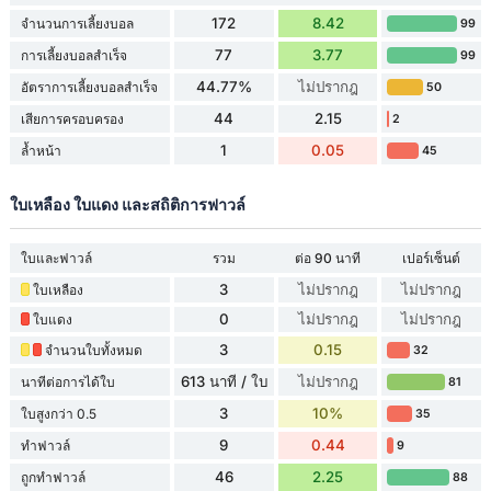
172
8.42
จำนวนการเลี้ยงบอล
99
77
3.77
การเลี้ยงบอลสำเร็จ
99
44.77%
ไม่ปรากฎ
อัตราการเลี้ยงบอลสำเร็จ
50
44
2.15
เสียการครอบครอง
2
1
0.05
ล้ำหน้า
45
ใบเหลือง ใบแดง และสถิติการฟาวล์
ใบและฟาวล์
รวม
ต่อ 90 นาที
เปอร์เซ็นต์
3
ไม่ปรากฎ
ไม่ปรากฎ
ใบเหลือง
0
ไม่ปรากฎ
ไม่ปรากฎ
ใบแดง
3
0.15
จำนวนใบทั้งหมด
32
613 นาที / ใบ
ไม่ปรากฎ
นาทีต่อการได้ใบ
81
3
10%
ใบสูงกว่า 0.5
35
9
0.44
ทำฟาวล์
9
46
2.25
ถูกทำฟาวล์
88