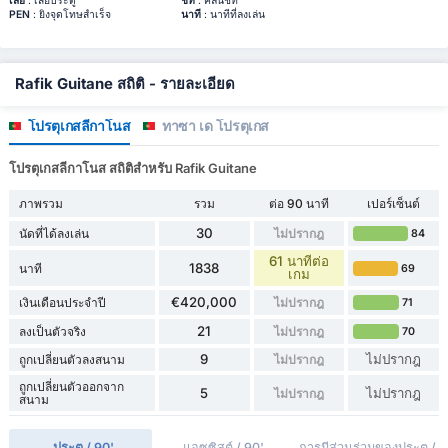
เสีย
: เสียประตู
ชีท
: คลีนชีท
PEN
: ยิงจุดโทษสำเร็จ
นาที
: นาทีที่ลงเล่น
Rafik Guitane สถิติ - รายละเอียด
โปรตุเกสลีกาโนส
ทาซา เด โปรตุเกส
โปรตุเกสลีกาโนส สถิติสำหรับ Rafik Guitane
ภาพรวม
รวม
ต่อ 90 นาที
เปอร์เซ็นต์
30
นัดที่ได้ลงเล่น
ไม่ปรากฎ
84
61 นาทีต่อ
1838
นาที
69
เกม
€420,000
เงินเดือนประจำปี
ไม่ปรากฎ
71
21
ลงเป็นตัวจริง
ไม่ปรากฎ
70
9
ไม่ปรากฎ
ถูกเปลี่ยนตัวลงสนาม
ไม่ปรากฎ
ถูกเปลี่ยนตัวออกจาก
5
ไม่ปรากฎ
ไม่ปรากฎ
สนาม
ประตู / 90'
แอซซิสต์ / 90'
การมีส่วนร่วมของประตู /