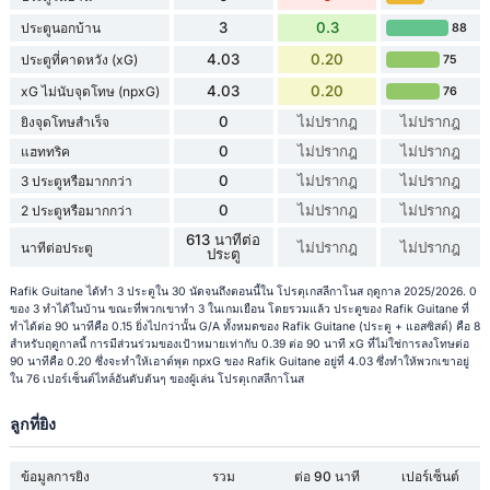
3
0.3
ประตูนอกบ้าน
88
4.03
0.20
ประตูที่คาดหวัง (xG)
75
4.03
0.20
xG ไม่นับจุดโทษ (npxG)
76
0
ไม่ปรากฎ
ไม่ปรากฎ
ยิงจุดโทษสำเร็จ
0
ไม่ปรากฎ
ไม่ปรากฎ
แฮททริค
0
ไม่ปรากฎ
ไม่ปรากฎ
3 ประตูหรือมากกว่า
0
ไม่ปรากฎ
ไม่ปรากฎ
2 ประตูหรือมากกว่า
613 นาทีต่อ
ไม่ปรากฎ
ไม่ปรากฎ
นาทีต่อประตู
ประตู
Rafik Guitane ได้ทำ 3 ประตูใน 30 นัดจนถึงตอนนี้ใน โปรตุเกสลีกาโนส ฤดูกาล 2025/2026. 0
ของ 3 ทำได้ในบ้าน ขณะที่พวกเขาทำ 3 ในเกมเยือน โดยรวมแล้ว ประตูของ Rafik Guitane ที่
ทำได้ต่อ 90 นาทีคือ 0.15 ยิ่งไปกว่านั้น G/A ทั้งหมดของ Rafik Guitane (ประตู + แอสซิสต์) คือ 8
สำหรับฤดูกาลนี้ การมีส่วนร่วมของเป้าหมายเท่ากับ 0.39 ต่อ 90 นาที xG ที่ไม่ใช่การลงโทษต่อ
90 นาทีคือ 0.20 ซึ่งจะทำให้เอาต์พุต npxG ของ Rafik Guitane อยู่ที่ 4.03 ซึ่งทำให้พวกเขาอยู่
ใน 76 เปอร์เซ็นต์ไทล์อันดับต้นๆ ของผู้เล่น โปรตุเกสลีกาโนส
ลูกที่ยิง
ข้อมูลการยิง
รวม
ต่อ 90 นาที
เปอร์เซ็นต์