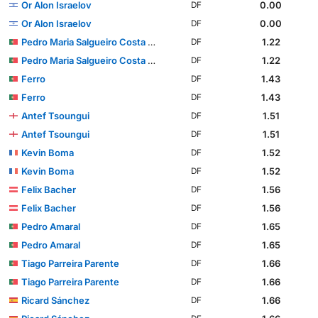
Or Alon Israelov
0.00
DF
Or Alon Israelov
0.00
DF
Pedro Maria Salgueiro Costa Pessoa Carvalho
1.22
DF
Pedro Maria Salgueiro Costa Pessoa Carvalho
1.22
DF
Ferro
1.43
DF
Ferro
1.43
DF
Antef Tsoungui
1.51
DF
Antef Tsoungui
1.51
DF
Kevin Boma
1.52
DF
Kevin Boma
1.52
DF
Felix Bacher
1.56
DF
Felix Bacher
1.56
DF
Pedro Amaral
1.65
DF
Pedro Amaral
1.65
DF
Tiago Parreira Parente
1.66
DF
Tiago Parreira Parente
1.66
DF
Ricard Sánchez
1.66
DF