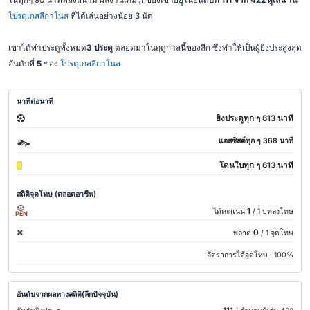
ในทุกๆ 90 นาทีที่ลงสนาม ผลงานเกมรุกของเขาอยู่ในอันดับที่
111 จาก 422 ผู้เล่น
ใน
โปรตุเกสลีกาโนส
ที่ได้เล่นอย่างน้อย 3 นัด
เขาได้ทำประตูทั้งหมด
3 ประตู
ตลอดมาในฤดูกาลนี้ของลีก ซึ่งทำให้เป็นผู้ยิงประสูงสุด
อันดับที่
5
ของ
โปรตุเกสลีกาโนส
นาทีต่อนาที
ยิงประตูทุก ๆ 613 นาที
แอสซิสต์ทุก ๆ 368 นาที
โดนใบทุก ๆ 613 นาที
สถิติจุดโทษ (ตลอดอาชีพ)
1
ได้คะแนน
/ 1 บทลงโทษ
PEN
0
พลาด
/ 1 จุดโทษ
อัตราการได้จุดโทษ :
100%
อันดับจากผลทางสถิติ(ลีกปัจจุบัน)