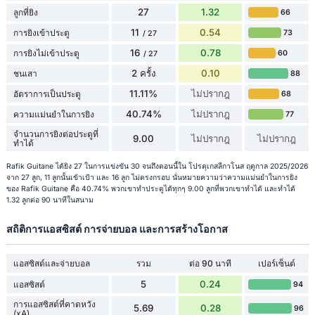
27
1.32
ลูกที่ยิง
66
11
0.54
การยิงเข้าประตู
73
/ 27
16
0.78
การยิงไม่เข้าประตู
60
/ 27
2 ครั้ง
0.10
ชนเสา
88
11.11%
ไม่ปรากฎ
อัตราการเป็นประตู
68
40.74%
ไม่ปรากฎ
ความแม่นยำในการยิง
77
จำนวนการยิงต่อประตูที่
9.00
ไม่ปรากฎ
ไม่ปรากฎ
ทำได้
Rafik Guitane ได้ยิง 27 ในการแข่งขัน 30 จนถึงตอนนี้ใน โปรตุเกสลีกาโนส ฤดูกาล 2025/2026
จาก 27 ลูก, 11 ลูกนั้นเข้าเป้า และ 16 ลูก ไม่ตรงกรอบ นั่นหมายความว่าความแม่นยำในการยิง
ของ Rafik Guitane คือ 40.74% พวกเขาทำประตูได้ทุกๆ 9.00 ลูกที่พวกเขาทำได้ และทำได้
1.32 ลูกต่อ 90 นาทีในสนาม
สถิติการแอสซิสต์ การจ่ายบอล และการสร้างโอกาส
แอสซิสต์และจ่ายบอล
รวม
ต่อ 90 นาที
เปอร์เซ็นต์
5
0.24
แอสซิสต์
94
การแอสซิสต์ที่คาดหวัง
5.69
0.28
96
(xA)