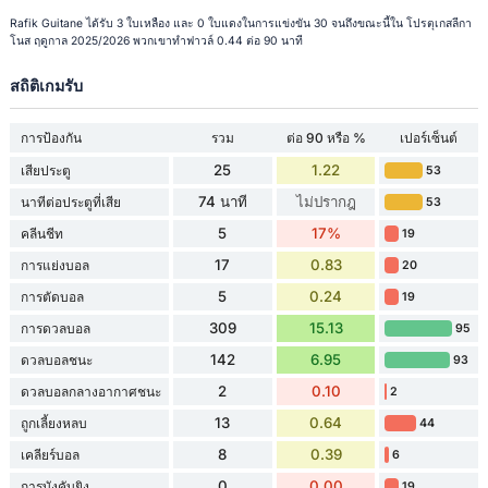
Rafik Guitane ได้รับ 3 ใบเหลือง และ 0 ใบแดงในการแข่งขัน 30 จนถึงขณะนี้ใน โปรตุเกสลีกา
โนส ฤดูกาล 2025/2026 พวกเขาทำฟาวล์ 0.44 ต่อ 90 นาที
สถิติเกมรับ
การป้องกัน
รวม
ต่อ 90 หรือ %
เปอร์เซ็นต์
25
1.22
เสียประตู
53
74 นาที
ไม่ปรากฎ
นาทีต่อประตูที่เสีย
53
5
17%
คลีนชีท
19
17
0.83
การแย่งบอล
20
5
0.24
การตัดบอล
19
309
15.13
การดวลบอล
95
142
6.95
ดวลบอลชนะ
93
2
0.10
ดวลบอลกลางอากาศชนะ
2
13
0.64
ถูกเลี้ยงหลบ
44
8
0.39
เคลียร์บอล
6
0
0.00
การบังคับยิง
19