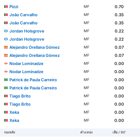
Pizzi
0.70
MF
João Carvalho
0.35
MF
João Carvalho
0.35
MF
Jordan Holsgrove
0.22
MF
Jordan Holsgrove
0.22
MF
Alejandro Orellana Gómez
0.07
MF
Alejandro Orellana Gómez
0.07
MF
Nodar Lominadze
0.00
MF
Nodar Lominadze
0.00
MF
Patrick de Paula Carreiro
0.00
MF
Patrick de Paula Carreiro
0.00
MF
Tiago Brito
0.00
MF
Tiago Brito
0.00
MF
Xeka
0.00
MF
Xeka
0.00
MF
กองหลัง
ตำแหน่ง
เสีย / 90'