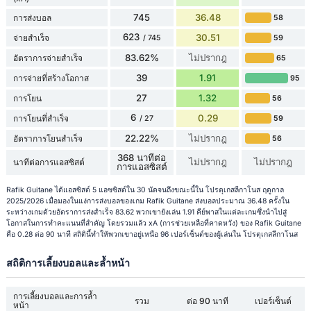
745
36.48
การส่งบอล
58
623
30.51
จ่ายสำเร็จ
59
/ 745
83.62%
ไม่ปรากฎ
อัตราการจ่ายสำเร็จ
65
39
1.91
การจ่ายที่สร้างโอกาส
95
27
1.32
การโยน
56
6
0.29
การโยนที่สำเร็จ
59
/ 27
22.22%
ไม่ปรากฎ
อัตราการโยนสำเร็จ
56
368 นาทีต่อ
ไม่ปรากฎ
ไม่ปรากฎ
นาทีต่อการแอสซิสต์
การแอสซิสต์
Rafik Guitane ได้แอสซิสต์ 5 แอซซิสต์ใน 30 นัดจนถึงขณะนี้ใน โปรตุเกสลีกาโนส ฤดูกาล
2025/2026 เมื่อมองในแง่การส่งบอลของเกม Rafik Guitane ส่งบอลประมาณ 36.48 ครั้งใน
ระหว่างเกมด้วยอัตราการส่งสำเร็จ 83.62 พวกเขายังเล่น 1.91 คีย์พาสในแต่ละเกมซึ่งนำไปสู่
โอกาสในการทำคะแนนที่สำคัญ โดยรวมแล้ว xA (การช่วยเหลือที่คาดหวัง) ของ Rafik Guitane
คือ 0.28 ต่อ 90 นาที สถิตินี้ทำให้พวกเขาอยู่เหนือ 96 เปอร์เซ็นต์ของผู้เล่นใน โปรตุเกสลีกาโนส
สถิติการเลี้ยงบอลและล้ำหน้า
การเลี้ยงบอลและการล้ำ
รวม
ต่อ 90 นาที
เปอร์เซ็นต์
หน้า