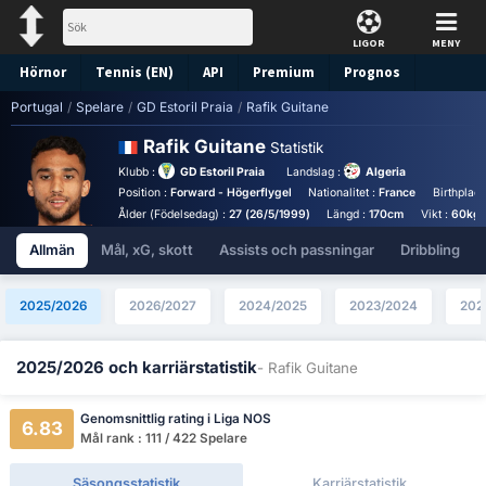
LIGOR
MENY
Hörnor
Tennis (EN)
API
Premium
Prognos
Portugal
/
Spelare
/
GD Estoril Praia
/
Rafik Guitane
Rafik Guitane
Statistik
Klubb :
GD Estoril Praia
Landslag :
Algeria
Position :
Forward - Högerflygel
Nationalitet :
France
Birthplace
Ålder (Födelsedag) :
27 (26/5/1999)
Längd :
170cm
Vikt :
60kg
Allmän
Mål, xG, skott
Assists och passningar
Dribbling
2025/2026
2026/2027
2024/2025
2023/2024
202
2025/2026 och karriärstatistik
- Rafik Guitane
Genomsnittlig rating i Liga NOS
6.83
Mål rank : 111 / 422 Spelare
Säsongsstatistik
Karriärstatistik