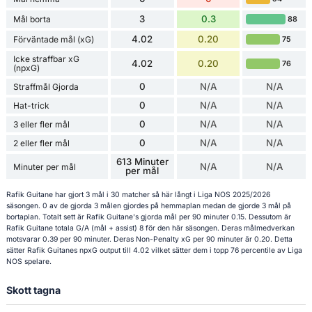
3
0.3
Mål borta
88
4.02
0.20
Förväntade mål (xG)
75
Icke straffbar xG
4.02
0.20
76
(npxG)
0
N/A
N/A
Straffmål Gjorda
0
N/A
N/A
Hat-trick
0
N/A
N/A
3 eller fler mål
0
N/A
N/A
2 eller fler mål
613 Minuter
N/A
N/A
Minuter per mål
per mål
Rafik Guitane har gjort 3 mål i 30 matcher så här långt i Liga NOS 2025/2026
säsongen. 0 av de gjorda 3 målen gjordes på hemmaplan medan de gjorde 3 mål på
bortaplan. Totalt sett är Rafik Guitane's gjorda mål per 90 minuter 0.15. Dessutom är
Rafik Guitane totala G/A (mål + assist) 8 för den här säsongen. Deras målmedverkan
motsvarar 0.39 per 90 minuter. Deras Non-Penalty xG per 90 minuter är 0.20. Detta
sätter Rafik Guitanes npxG output till 4.02 vilket sätter dem i topp 76 percentile av Liga
NOS spelare.
Skott tagna