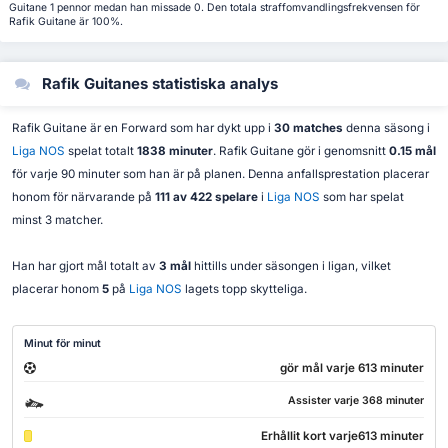
Guitane 1 pennor medan han missade 0. Den totala straffomvandlingsfrekvensen för
Rafik Guitane är 100%.
Rafik Guitanes statistiska analys
Rafik Guitane är en Forward som har dykt upp i
30 matches
denna säsong i
Liga NOS
spelat totalt
1838 minuter
. Rafik Guitane gör i genomsnitt
0.15 mål
för varje 90 minuter som han är på planen. Denna anfallsprestation placerar
honom för närvarande på
111 av 422 spelare
i
Liga NOS
som har spelat
minst 3 matcher.
Han har gjort mål totalt av
3 mål
hittills under säsongen i ligan, vilket
placerar honom
5
på
Liga NOS
lagets topp skytteliga.
Minut för minut
gör mål varje 613 minuter
Assister varje 368 minuter
Erhållit kort varje613 minuter