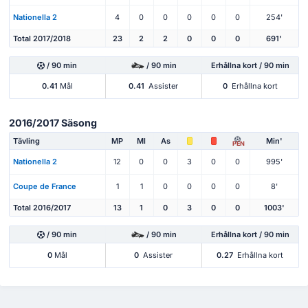
Nationella 2
4
0
0
0
0
0
254'
Total 2017/2018
23
2
2
0
0
0
691'
/ 90 min
/ 90 min
Erhållna kort / 90 min
0.41
Mål
0.41
Assister
0
Erhållna kort
2016/2017 Säsong
Tävling
MP
Ml
As
Min'
PEN
Nationella 2
12
0
0
3
0
0
995'
Coupe de France
1
1
0
0
0
0
8'
Total 2016/2017
13
1
0
3
0
0
1003'
/ 90 min
/ 90 min
Erhållna kort / 90 min
0
Mål
0
Assister
0.27
Erhållna kort