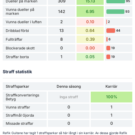
309
15.13
Dueller på marken
95
Vunna dueller på
142
6.95
93
marken
2
0.10
Vunna dueller i luften
2
13
0.64
Dribblad förbi
44
8
0.39
Fullträffar
6
0
0.00
Blockerade skott
19
1
0.05
Straffar borta
19
Straff statistik
Straffsparkar
Denna säsong
Karriär
Straffkonverterings
100%
Inga straff
Betyg
0
1
Vunna straffar
0
1
Straffmål Gjorda
0
0
Missade straffar
Rafik Guitane har tagit 1 straffsparkar så här långt i sin karriär. Av dessa gjorde Rafik