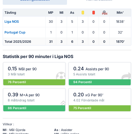
Tävling
MP
Ml
As
Min'
PEN
Liga NOS
30
3
5
3
0
0
1838'
Portugal Cup
1
0
1
0
0
0
32'
Total 2025/2026
31
3
6
3
0
0
1870'
Statistik per 90 minuter i Liga NOS
0.15
0.24
Mål per 90
Assists per 90
3 Mål totalt
5 Assists totalt
76 Percentil
94 Percentil
0.39
0.20
M+A per 90
xG Per 90'
8 målbidrag totalt
4.02 Förväntade mål
86 Percentil
75 Percentil
Villkor :
Ml
: Mål Gjorda
As
: Assister