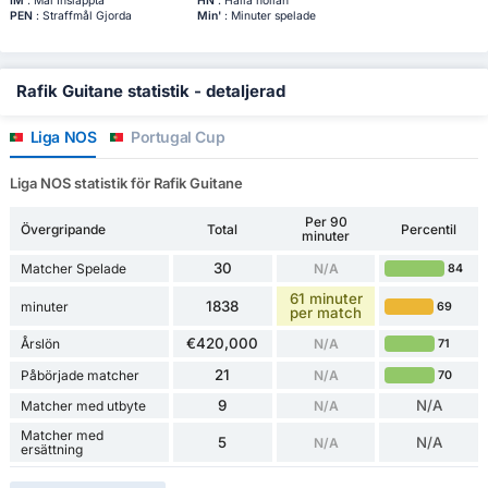
IM
: Mål Insläppta
HN
: Hålla nollan
PEN
: Straffmål Gjorda
Min'
: Minuter spelade
Rafik Guitane statistik - detaljerad
Liga NOS
Portugal Cup
Liga NOS statistik för Rafik Guitane
Per 90
Övergripande
Total
Percentil
minuter
30
Matcher Spelade
N/A
84
61 minuter
1838
minuter
69
per match
€420,000
Årslön
N/A
71
21
Påbörjade matcher
N/A
70
9
N/A
Matcher med utbyte
N/A
Matcher med
5
N/A
N/A
ersättning