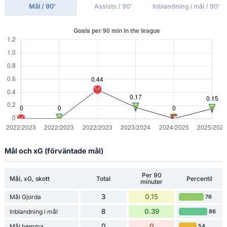
Mål / 90'
Assists / 90'
Inblandning i mål / 90'
Mål och xG (förväntade mål)
Per 90
Mål, xG, skott
Total
Percentil
minuter
3
0.15
Mål Gjorda
76
8
0.39
Inblandning i mål
86
0
0
Mål hemma
54