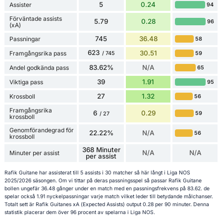
5
0.24
Assister
94
Förväntade assists
5.79
0.28
96
(xA)
745
36.48
Passningar
58
623
30.51
Framgångsrika pass
59
/ 745
83.62%
N/A
Andel godkända pass
65
39
1.91
Viktiga pass
95
27
1.32
Krossboll
56
Framgångsrika
6
0.29
59
/ 27
krossboll
Genomförandegrad för
22.22%
N/A
56
krossboll
368 Minuter
N/A
N/A
Minuter per assist
per assist
Rafik Guitane har assisterat till 5 assists i 30 matcher så här långt i Liga NOS
2025/2026 säsongen. Om vi tittar på deras passningsspel så passar Rafik Guitane
bollen ungefär 36.48 gånger under en match med en passningsfrekvens på 83.62. de
spelar också 1.91 nyckelpassningar varje match vilket leder till betydande målchanser.
Totalt sett är Rafik Guitanes xA (Expected Assists) output 0.28 per 90 minuter. Denna
statistik placerar dem över 96 procent av spelarna i Liga NOS.