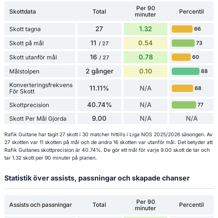
Per 90
Skottdata
Total
Percentil
minuter
27
1.32
Skott tagna
66
11
0.54
Skott på mål
73
/ 27
16
0.78
Skott utanför mål
60
/ 27
2 gånger
0.10
Målstolpen
88
Konverteringsfrekvens
11.11%
N/A
68
För Skott
40.74%
N/A
Skottprecision
77
9.00
N/A
N/A
Skott Per Mål Gjorda
Rafik Guitane har tagit 27 skott i 30 matcher hittills i Liga NOS 2025/2026 säsongen. Av
27 skotten var 11 skotten på mål och de andra 16 skotten var utanför mål. Det betyder att
Rafik Guitanes skottprecision är 40.74%. De gör ett mål för varje 9.00 skott de tar och
tar 1.32 skott per 90 minuter på planen.
Statistik över assists, passningar och skapade chanser
Per 90
Assists och passningar
Total
Percentil
minuter