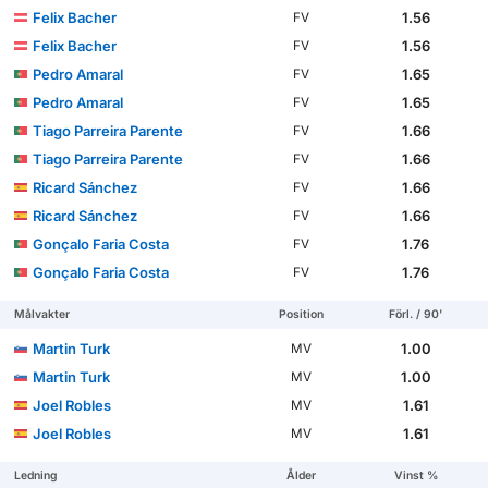
Felix Bacher
1.56
FV
Felix Bacher
1.56
FV
Pedro Amaral
1.65
FV
Pedro Amaral
1.65
FV
Tiago Parreira Parente
1.66
FV
Tiago Parreira Parente
1.66
FV
Ricard Sánchez
1.66
FV
Ricard Sánchez
1.66
FV
Gonçalo Faria Costa
1.76
FV
Gonçalo Faria Costa
1.76
FV
Målvakter
Position
Förl. / 90'
Martin Turk
1.00
MV
Martin Turk
1.00
MV
Joel Robles
1.61
MV
Joel Robles
1.61
MV
Ledning
Ålder
Vinst %