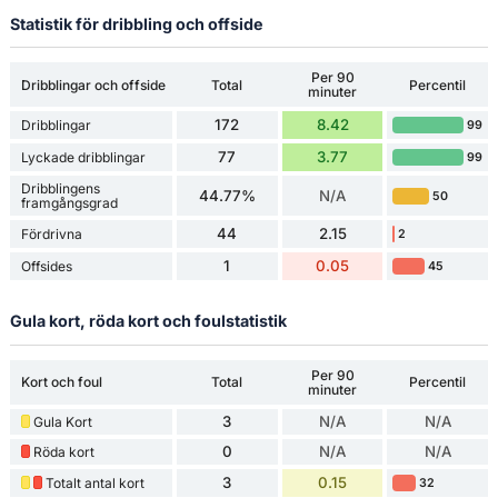
Statistik för dribbling och offside
Per 90
Dribblingar och offside
Total
Percentil
minuter
172
8.42
Dribblingar
99
77
3.77
Lyckade dribblingar
99
Dribblingens
44.77%
N/A
50
framgångsgrad
44
2.15
Fördrivna
2
1
0.05
Offsides
45
Gula kort, röda kort och foulstatistik
Per 90
Kort och foul
Total
Percentil
minuter
3
N/A
N/A
Gula Kort
0
N/A
N/A
Röda kort
3
0.15
Totalt antal kort
32