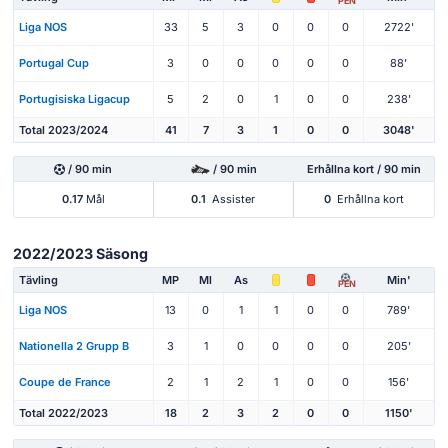
PEN
Liga NOS
33
5
3
0
0
0
2722'
Portugal Cup
3
0
0
0
0
0
88'
Portugisiska Ligacup
5
2
0
1
0
0
238'
Total 2023/2024
41
7
3
1
0
0
3048'
/ 90 min
/ 90 min
Erhållna kort / 90 min
0.17
Mål
0.1
Assister
0
Erhållna kort
2022/2023 Säsong
Tävling
MP
Ml
As
Min'
PEN
Liga NOS
13
0
1
1
0
0
789'
Nationella 2 Grupp B
3
1
0
0
0
0
205'
Coupe de France
2
1
2
1
0
0
156'
Total 2022/2023
18
2
3
2
0
0
1150'