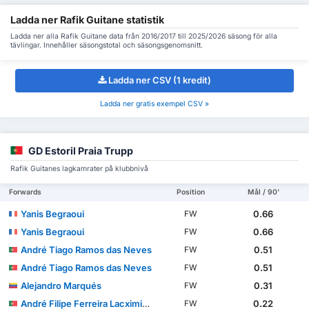
Ladda ner Rafik Guitane statistik
Ladda ner alla Rafik Guitane data från 2016/2017 till 2025/2026 säsong för alla
tävlingar. Innehåller säsongstotal och säsongsgenomsnitt.
Ladda ner CSV (1 kredit)
Ladda ner gratis exempel CSV »
GD Estoril Praia Trupp
Rafik Guitanes lagkamrater på klubbnivå
Forwards
Position
Mål / 90'
Yanis Begraoui
0.66
FW
Yanis Begraoui
0.66
FW
André Tiago Ramos das Neves
0.51
FW
André Tiago Ramos das Neves
0.51
FW
Alejandro Marqués
0.31
FW
André Filipe Ferreira Lacximicant
0.22
FW