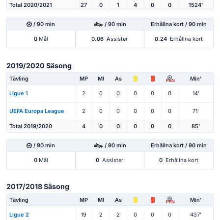
Total 2020/2021
27
0
1
4
0
0
1524'
/ 90 min
/ 90 min
Erhållna kort / 90 min
0
Mål
0.06
Assister
0.24
Erhållna kort
2019/2020 Säsong
Tävling
MP
Ml
As
Min'
PEN
Ligue 1
2
0
0
0
0
0
14'
UEFA Europa League
2
0
0
0
0
0
71'
Total 2019/2020
4
0
0
0
0
0
85'
/ 90 min
/ 90 min
Erhållna kort / 90 min
0
Mål
0
Assister
0
Erhållna kort
2017/2018 Säsong
Tävling
MP
Ml
As
Min'
PEN
Ligue 2
19
2
2
0
0
0
437'