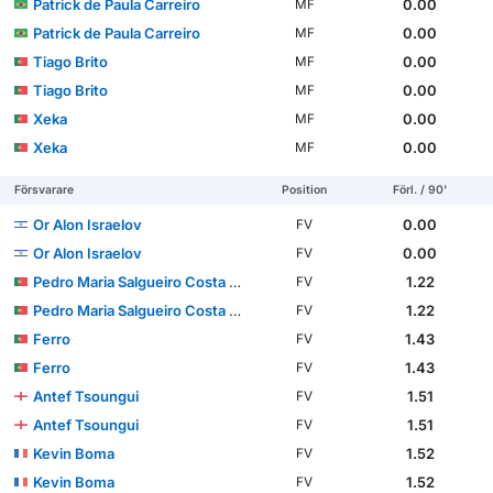
Patrick de Paula Carreiro
0.00
MF
Patrick de Paula Carreiro
0.00
MF
Tiago Brito
0.00
MF
Tiago Brito
0.00
MF
Xeka
0.00
MF
Xeka
0.00
MF
Försvarare
Position
Förl. / 90'
Or Alon Israelov
0.00
FV
Or Alon Israelov
0.00
FV
Pedro Maria Salgueiro Costa Pessoa Carvalho
1.22
FV
Pedro Maria Salgueiro Costa Pessoa Carvalho
1.22
FV
Ferro
1.43
FV
Ferro
1.43
FV
Antef Tsoungui
1.51
FV
Antef Tsoungui
1.51
FV
Kevin Boma
1.52
FV
Kevin Boma
1.52
FV