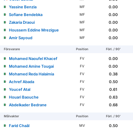
Yassine Benzia
0.00
MF
Sofiane Bendebka
0.00
MF
Zakaria Draoui
0.00
MF
Houssem Eddine Mrezigue
0.00
MF
Amir Sayoud
0.00
MF
Försvarare
Position
Förl. / 90'
Mohamed Naoufel Khacef
0.00
FV
Mohamed Amine Tougai
0.00
FV
Mohamed Reda Halaimia
0.38
FV
Achref Abada
0.50
FV
Youcef Atal
0.61
FV
Houari Baouche
0.63
FV
Abdelkader Bedrane
0.68
FV
Målvakter
Position
Förl. / 90'
Farid Chaâl
0.50
MV