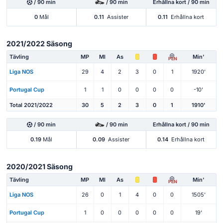
/ 90 min
/ 90 min
Erhållna kort / 90 min
0
Mål
0.11
Assister
0.11
Erhållna kort
2021/2022 Säsong
Tävling
MP
Ml
As
Min'
PEN
Liga NOS
29
4
2
3
0
1
1920'
Portugal Cup
1
1
0
0
0
0
-10'
Total 2021/2022
30
5
2
3
0
1
1910'
/ 90 min
/ 90 min
Erhållna kort / 90 min
0.19
Mål
0.09
Assister
0.14
Erhållna kort
2020/2021 Säsong
Tävling
MP
Ml
As
Min'
PEN
Liga NOS
26
0
1
4
0
0
1505'
Portugal Cup
1
0
0
0
0
0
19'