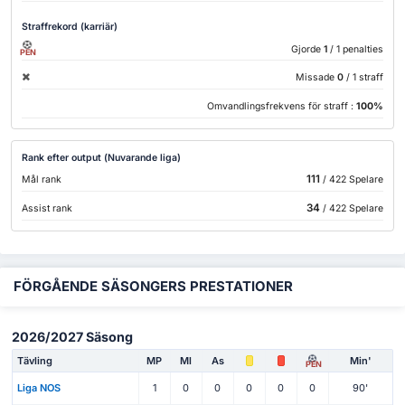
Straffrekord (karriär)
Gjorde
1
/ 1 penalties
PEN
Missade
0
/ 1 straff
Omvandlingsfrekvens för straff :
100%
Rank efter output (Nuvarande liga)
111
Mål rank
/ 422 Spelare
34
Assist rank
/ 422 Spelare
FÖRGÅENDE SÄSONGERS PRESTATIONER
2026/2027 Säsong
Tävling
MP
Ml
As
Min'
PEN
Liga NOS
1
0
0
0
0
0
90'