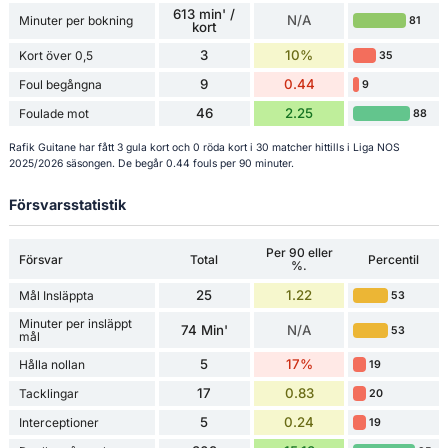
613 min' /
N/A
Minuter per bokning
81
kort
3
10%
Kort över 0,5
35
9
0.44
Foul begångna
9
46
2.25
Foulade mot
88
Rafik Guitane har fått 3 gula kort och 0 röda kort i 30 matcher hittills i Liga NOS
2025/2026 säsongen. De begår 0.44 fouls per 90 minuter.
Försvarsstatistik
Per 90 eller
Försvar
Total
Percentil
%.
25
1.22
Mål Insläppta
53
Minuter per insläppt
74 Min'
N/A
53
mål
5
17%
Hålla nollan
19
17
0.83
Tacklingar
20
5
0.24
Interceptioner
19