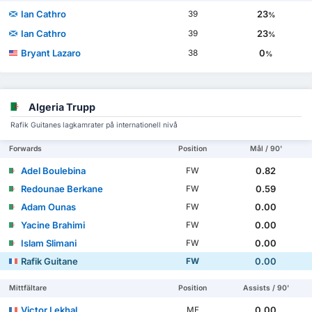
Ian Cathro
23
39
%
Ian Cathro
23
39
%
Bryant Lazaro
0
38
%
Algeria Trupp
Rafik Guitanes lagkamrater på internationell nivå
Forwards
Position
Mål / 90'
Adel Boulebina
0.82
FW
Redounae Berkane
0.59
FW
Adam Ounas
0.00
FW
Yacine Brahimi
0.00
FW
Islam Slimani
0.00
FW
Rafik Guitane
0.00
FW
Mittfältare
Position
Assists / 90'
Victor Lekhal
0.00
MF