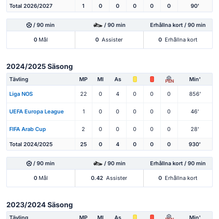
Total 2026/2027
1
0
0
0
0
0
90'
/ 90 min
/ 90 min
Erhållna kort / 90 min
0
Mål
0
Assister
0
Erhållna kort
2024/2025 Säsong
Tävling
MP
Ml
As
Min'
PEN
Liga NOS
22
0
4
0
0
0
856'
UEFA Europa League
1
0
0
0
0
0
46'
FIFA Arab Cup
2
0
0
0
0
0
28'
Total 2024/2025
25
0
4
0
0
0
930'
/ 90 min
/ 90 min
Erhållna kort / 90 min
0
Mål
0.42
Assister
0
Erhållna kort
2023/2024 Säsong
Tävling
MP
Ml
As
Min'