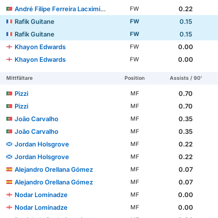
André Filipe Ferreira Lacximicant
0.22
FW
Rafik Guitane
0.15
FW
Rafik Guitane
0.15
FW
Khayon Edwards
0.00
FW
Khayon Edwards
0.00
FW
Mittfältare
Position
Assists / 90'
Pizzi
0.70
MF
Pizzi
0.70
MF
João Carvalho
0.35
MF
João Carvalho
0.35
MF
Jordan Holsgrove
0.22
MF
Jordan Holsgrove
0.22
MF
Alejandro Orellana Gómez
0.07
MF
Alejandro Orellana Gómez
0.07
MF
Nodar Lominadze
0.00
MF
Nodar Lominadze
0.00
MF