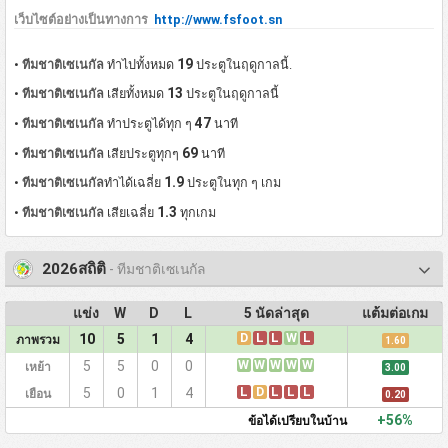
เว็บไซต์อย่างเป็นทางการ
http://www.fsfoot.sn
19
•
ทีมชาติเซเนกัล
ทำไปทั้งหมด
ประตูในฤดูกาลนี้.
13
•
ทีมชาติเซเนกัล
เสียทั้งหมด
ประตูในฤดูกาลนี้
47
•
ทีมชาติเซเนกัล
ทำประตูได้ทุก ๆ
นาที
69
•
ทีมชาติเซเนกัล
เสียประตูทุกๆ
นาที
1.9
•
ทีมชาติเซเนกัล
ทำได้เฉลี่ย
ประตูในทุก ๆ เกม
1.3
•
ทีมชาติเซเนกัล
เสียเฉลี่ย
ทุกเกม
2026สถิติ
- ทีมชาติเซเนกัล
แข่ง
W
D
L
5 นัดล่าสุด
แต้มต่อเกม
D
L
L
W
L
10
5
1
4
ภาพรวม
1.60
W
W
W
W
W
5
5
0
0
เหย้า
3.00
L
D
L
L
L
5
0
1
4
เยือน
0.20
+56%
ข้อได้เปรียบในบ้าน