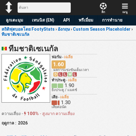
ลีก
เมนู
ลูกเตะมุม
เทนนิส (EN)
API
พรีเมี่ยม
การทำนาย
สถิติฟุตบอลโดย FootyStats
›
อังกฤษ
›
Custom Season Placeholder
›
ทีมชาติเซเนกัล
ทีมชาติเซเนกัล
ฟอร์ม
-
เฉลี่ย
1.60
ผลการแข่งขันเต็มเวลา
D
L
L
W
L
ทำประตู
-
เฉลี่ย
1.90
ยิงประตู / แมตช์
เสีย
-
เฉลี่ย
1.30
เสียต่อนัด
100%
ความเสี่ยง -
-
สูงมาก ความเสี่ยง
ฤดูกาล :
2026