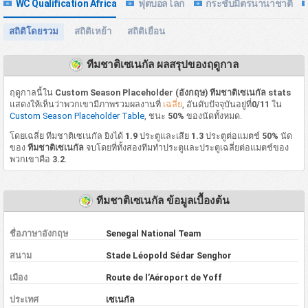
WC Qualification Africa
ฟุตบอลโลก
กระชับมิตรนานาชาติ
สถิติโดยรวม
สถิติเหย้า
สถิติเยือน
ทีมชาติเซเนกัล ผลสรุปของฤดูกาล
ฤดูกาลนี้ใน
Custom Season Placeholder (อังกฤษ) ทีมชาติเซเนกัล stats
แสดงให้เห็นว่าพวกเขามีภาพรวมผลงานที่
เฉลี่ย
, อันดับปัจจุบันอยู่ที่
0/11
ใน
Custom Season Placeholder Table
, ชนะ
50%
ของนัดทั้งหมด.
โดยเฉลี่ย ทีมชาติเซเนกัล ยิงได้
1.9
ประตูและเสีย
1.3
ประตูต่อแมตช์
50%
นัด
ของ
ทีมชาติเซเนกัล
จบโดยที่ทั้งสองทีมทำประตูและประตูเฉลี่ยต่อแมตช์ของ
พวกเขาคือ
3.2
.
ทีมชาติเซเนกัล ข้อมูลเบื้องต้น
ชื่อภาษาอังกฤษ
Senegal National Team
สนาม
Stade Léopold Sédar Senghor
เมือง
Route de l’Aéroport de Yoff
ประเทศ
เซเนกัล