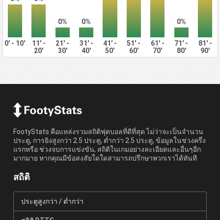
0%
0%
0%
0' - 10'
11' -
21' -
31' -
41' -
51' -
61' -
71' -
81' -
20'
30'
40'
50'
60'
70'
80'
90'
FootyStats คือแหล่งรวมสถิติฟุตบอลที่ดีที่สุด ไม่ว่าจะเป็นจำนวน
ประตู, การยิงสูงกว่า 2.5 ประตู, ต่ำกว่า 2.5 ประตู, ข้อมูลในช่วงครึ่ง
แรกหรือ ช่วงจบการแข่งขัน, สถิติในเกมอย่างละเอียดและอื่นๆอีก
มากมาย หากคุณมีข้อสงสัยใดใดสามารถปรึกษาพวกเราได้ทันที
สถิติ
ประตูสูงกว่า / ต่ำกว่า