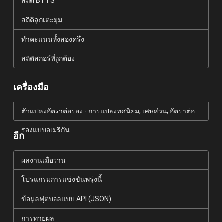
สถิติ BTTS
สถิติลูกเตะมุม
ทำคะแนนทั้งสองครึ่ง
สถิติสกอร์ที่ถูกต้อง
เครื่องมือ
ตัวแปลงอัตราต่อรอง - การแปลงทศนิยม, เศษส่วน, อัตราต่อ
รองแบบอเมริกัน
อีก
ผลงานเมื่อวาน
โปรแกรมการแข่งขันพรุ่งนี้
ข้อมูลฟุตบอลแบบ API (JSON)
การทายผล