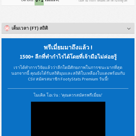
0 - 1
* ไม่สามารถกำหนดเวลาทำประตูได้
CAR Toros
Xalisco FC
เต็มเวลา (FT) สถิติ
พรีเมี่ยมมาถึงแล้ว !
1500+ ลีกที่ทำกำไรได้โดยที่เจ้ามือไม่ค่อยรู้
เราได้ทำการวิจัยแล้วว่าลีกใดมีศักยภาพในการชนะมากที่สุด
นอกจากนี้ คุณยังได้รับสถิติมุมและสถิติใบเหลืองใบแดงพร้อมกับ
CSV สมัครสมาชิก FootyStats Premium วันนี้!
ไมเคิล โอเว่น : 'คุณควรสมัครพรีเมี่ยม'