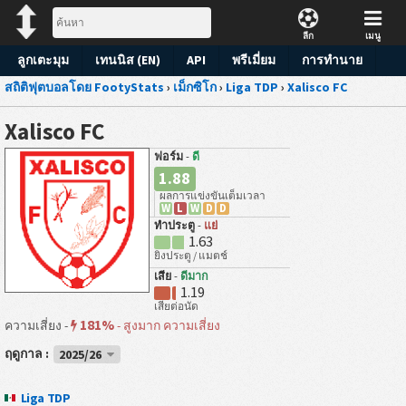
ลีก
เมนู
ลูกเตะมุม
เทนนิส (EN)
API
พรีเมี่ยม
การทำนาย
สถิติฟุตบอลโดย FootyStats
›
เม็กซิโก
›
Liga TDP
›
Xalisco FC
Xalisco FC
ฟอร์ม
-
ดี
1.88
ผลการแข่งขันเต็มเวลา
W
L
W
D
D
ทำประตู
-
แย่
1.63
ยิงประตู / แมตช์
เสีย
-
ดีมาก
1.19
เสียต่อนัด
181%
ความเสี่ยง -
-
สูงมาก ความเสี่ยง
ฤดูกาล :
2025/26
Liga TDP