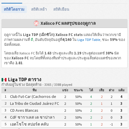
สถิติโดยรวม
สถิติเหย้า
สถิติเยือน
Xalisco FC ผลสรุปของฤดูกาล
ฤดูกาลนี้ใน
Liga TDP (เม็กซิโก) Xalisco FC stats
แสดงให้เห็นว่าพวกเขามี
ภาพรวมผลงานที่
ดี
, อันดับปัจจุบันอยู่ที่
4/240
ใน
Liga TDP Table
, ชนะ
59%
ของ
นัดทั้งหมด.
โดยเฉลี่ย Xalisco FC ยิงได้
1.63
ประตูและเสีย
1.19
ประตูต่อแมตช์
38%
นัด
ของ
Xalisco FC
จบโดยที่ทั้งสองทีมทำประตูและประตูเฉลี่ยต่อแมตช์ของพวก
เขาคือ
2.81
.
Liga TDP ตาราง
กำลังอยู่ในช่วง นัดสุดท้าย - 3365 / 3388 played
#
ทีม
แข่ง
ชนะ%
ได้
เสีย
ต่าง
แต้ม
Club Fut-Car (Cachorros de
1
2
50%
4
2
2
4
León)
La Tribu de Ciudad Juárez FC
2
2
50%
2
1
1
3
CD Aves Blancas
3
2
50%
2
2
0
3
CdF ชาราเลส เด ชาปาลา
4
2
50%
2
2
0
3
เอตโชโช สปอร์ต คลับ
5
2
50%
1
2
-1
3