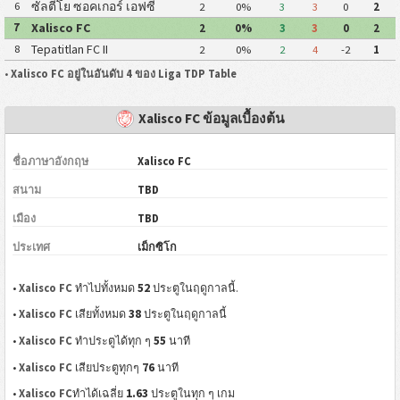
ซัลตีโย ซอคเกอร์ เอฟซี
6
2
0%
3
3
0
2
Xalisco FC
7
2
0%
3
3
0
2
Tepatitlan FC II
8
2
0%
2
4
-2
1
•
Xalisco FC อยู่ในอันดับ 4 ของ Liga TDP Table
Xalisco FC ข้อมูลเบื้องต้น
ชื่อภาษาอังกฤษ
Xalisco FC
สนาม
TBD
เมือง
TBD
ประเทศ
เม็กซิโก
52
•
Xalisco FC
ทำไปทั้งหมด
ประตูในฤดูกาลนี้.
38
•
Xalisco FC
เสียทั้งหมด
ประตูในฤดูกาลนี้
55
•
Xalisco FC
ทำประตูได้ทุก ๆ
นาที
76
•
Xalisco FC
เสียประตูทุกๆ
นาที
1.63
•
Xalisco FC
ทำได้เฉลี่ย
ประตูในทุก ๆ เกม