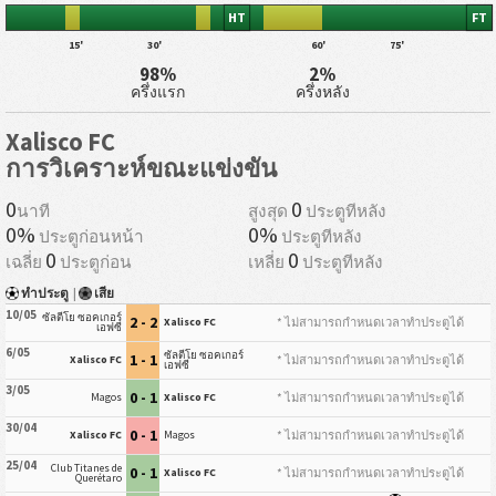
HT
FT
15'
30'
60'
75'
98%
2%
ครึ่งแรก
ครึ่งหลัง
Xalisco FC
การวิเคราะห์ขณะแข่งขัน
0
0
นาที
สูงสุด
ประตูทีหลัง
0%
0%
ประตูก่อนหน้า
ประตูทีหลัง
0
0
เฉลี่ย
ประตูก่อน
เหลี่ย
ประตูทีหลัง
ทำประตู
|
เสีย
10/05
ซัลตีโย ซอคเกอร์
2 - 2
* ไม่สามารถกำหนดเวลาทำประตูได้
Xalisco FC
เอฟซี
6/05
ซัลตีโย ซอคเกอร์
1 - 1
* ไม่สามารถกำหนดเวลาทำประตูได้
Xalisco FC
เอฟซี
3/05
0 - 1
* ไม่สามารถกำหนดเวลาทำประตูได้
Magos
Xalisco FC
30/04
0 - 1
* ไม่สามารถกำหนดเวลาทำประตูได้
Xalisco FC
Magos
25/04
Club Titanes de
0 - 1
* ไม่สามารถกำหนดเวลาทำประตูได้
Xalisco FC
Querétaro