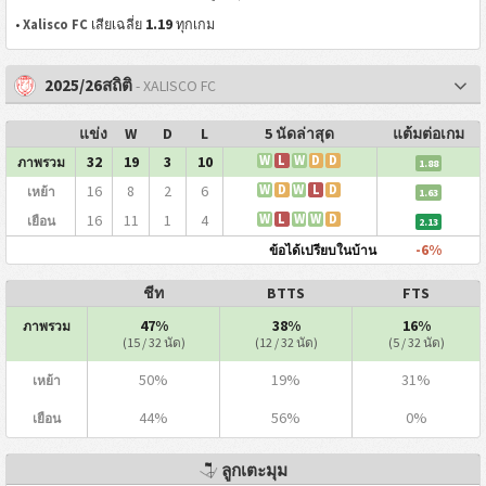
1.19
•
Xalisco FC
เสียเฉลี่ย
ทุกเกม
2025/26สถิติ
- XALISCO FC
แข่ง
W
D
L
5 นัดล่าสุด
แต้มต่อเกม
32
19
3
10
W
L
W
D
D
ภาพรวม
1.88
16
8
2
6
W
D
W
L
D
เหย้า
1.63
16
11
1
4
W
L
W
W
D
เยือน
2.13
-6%
ข้อได้เปรียบในบ้าน
ชีท
BTTS
FTS
47%
38%
16%
ภาพรวม
(15 / 32 นัด)
(12 / 32 นัด)
(5 / 32 นัด)
50%
19%
31%
เหย้า
44%
56%
0%
เยือน
ลูกเตะมุม