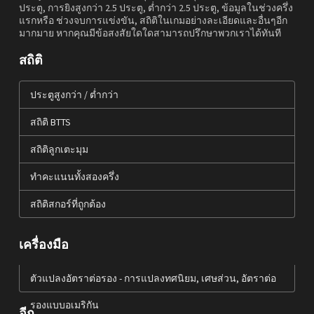
ประตู, การยิงสูงกว่า 2.5 ประตู, ต่ำกว่า 2.5 ประตู, ข้อมูลในช่วงครึ่ง
แรกหรือ ช่วงจบการแข่งขัน, สถิติในเกมอย่างละเอียดและอื่นๆอีก
มากมาย หากคุณมีข้อสงสัยใดใดสามารถปรึกษาพวกเราได้ทันที
สถิติ
ประตูสูงกว่า / ต่ำกว่า
สถิติ BTTS
สถิติลูกเตะมุม
ทำคะแนนทั้งสองครึ่ง
สถิติสกอร์ที่ถูกต้อง
เครื่องมือ
ตัวแปลงอัตราต่อรอง - การแปลงทศนิยม, เศษส่วน, อัตราต่อ
รองแบบอเมริกัน
อีก