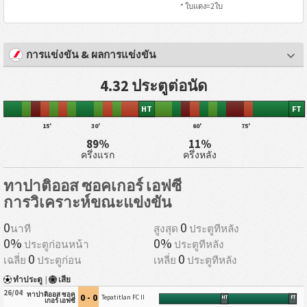
* ใบแดง=2ใบ
การแข่งขัน & ผลการแข่งขัน
4.32 ประตูต่อนัด
HT
FT
15'
30'
60'
75'
89%
11%
ครึ่งแรก
ครึ่งหลัง
ทาปาติออส ซอคเกอร์ เอฟซี
การวิเคราะห์ขณะแข่งขัน
0
0
นาที
สูงสุด
ประตูทีหลัง
0%
0%
ประตูก่อนหน้า
ประตูทีหลัง
0
0
เฉลี่ย
ประตูก่อน
เหลี่ย
ประตูทีหลัง
ทำประตู
|
เสีย
26/04
ทาปาติออส ซอค
0 - 0
Tepatitlan FC II
HT
FT
เกอร์ เอฟซี