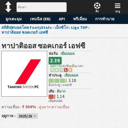
ลีก
เมนู
ลูกเตะมุม
เทนนิส (EN)
API
พรีเมี่ยม
การทำนาย
สถิติฟุตบอลโดย FootyStats
›
เม็กซิโก
›
Liga TDP
›
ทาปาติออส ซอคเกอร์ เอฟซี
ทาปาติออส ซอคเกอร์ เอฟซี
ฟอร์ม
-
เยี่ยมยอด
2.39
ผลการแข่งขันเต็มเวลา
W
W
W
L
D
ทำประตู
-
เยี่ยมยอด
3.18
ยิงประตู / แมตช์
เสีย
-
ดีมาก
1.14
เสียต่อนัด
304%
ความเสี่ยง -
-
สูงมาก ความเสี่ยง
ฤดูกาล :
2025/26