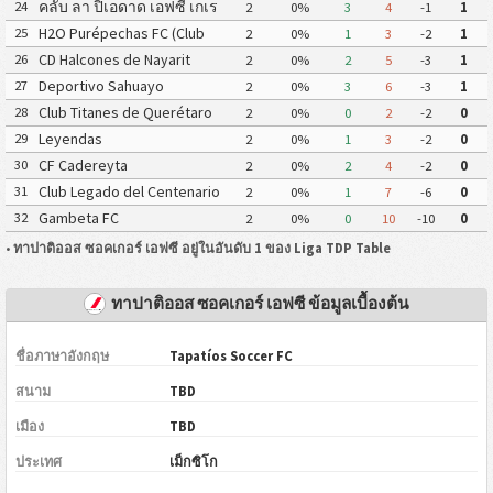
คลับ ลา ปิเอดาด เอฟซี เกเร
24
2
0%
3
4
-1
1
ตาโร
H2O Purépechas FC (Club
25
2
0%
1
3
-2
1
Atlético Morelia II)
CD Halcones de Nayarit
26
2
0%
2
5
-3
1
Deportivo Sahuayo
27
2
0%
3
6
-3
1
Club Titanes de Querétaro
28
2
0%
0
2
-2
0
Leyendas
29
2
0%
1
3
-2
0
CF Cadereyta
30
2
0%
2
4
-2
0
Club Legado del Centenario
31
2
0%
1
7
-6
0
Gambeta FC
32
2
0%
0
10
-10
0
•
ทาปาติออส ซอคเกอร์ เอฟซี อยู่ในอันดับ 1 ของ Liga TDP Table
ทาปาติออส ซอคเกอร์ เอฟซี ข้อมูลเบื้องต้น
ชื่อภาษาอังกฤษ
Tapatíos Soccer FC
สนาม
TBD
เมือง
TBD
ประเทศ
เม็กซิโก