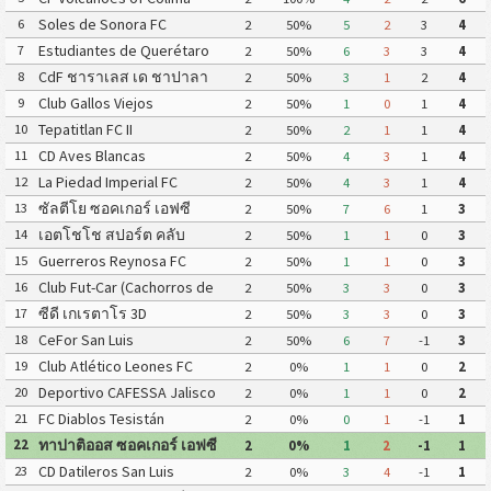
(สปอร์ต ทาลา)
Soles de Sonora FC
6
2
50%
5
2
3
4
Estudiantes de Querétaro
7
2
50%
6
3
3
4
FC
CdF ชาราเลส เด ชาปาลา
8
2
50%
3
1
2
4
Club Gallos Viejos
9
2
50%
1
0
1
4
Tepatitlan FC II
10
2
50%
2
1
1
4
CD Aves Blancas
11
2
50%
4
3
1
4
La Piedad Imperial FC
12
2
50%
4
3
1
4
ซัลตีโย ซอคเกอร์ เอฟซี
13
2
50%
7
6
1
3
เอตโชโช สปอร์ต คลับ
14
2
50%
1
1
0
3
Guerreros Reynosa FC
15
2
50%
1
1
0
3
Club Fut-Car (Cachorros de
16
2
50%
3
3
0
3
León)
ซีดี เกเรตาโร 3D
17
2
50%
3
3
0
3
CeFor San Luis
18
2
50%
6
7
-1
3
Club Atlético Leones FC
19
2
0%
1
1
0
2
Deportivo CAFESSA Jalisco
20
2
0%
1
1
0
2
FC Diablos Tesistán
21
2
0%
0
1
-1
1
ทาปาติออส ซอคเกอร์ เอฟซี
22
2
0%
1
2
-1
1
CD Datileros San Luis
23
2
0%
3
4
-1
1