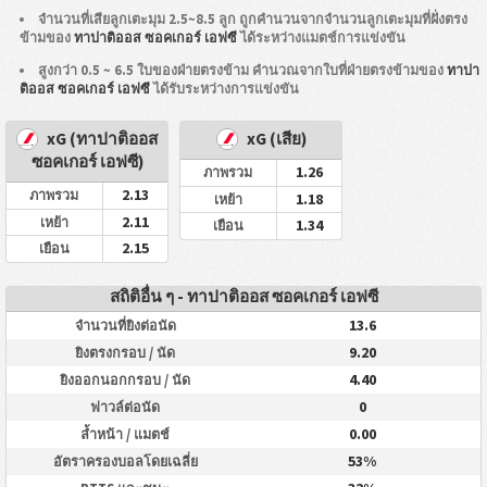
จำนวนที่เสียลูกเตะมุม 2.5~8.5 ลูก ถูกคำนวนจากจำนวนลูกเตะมุมที่ฝั่งตรง
ข้ามของ
ทาปาติออส ซอคเกอร์ เอฟซี
ได้ระหว่างแมตช์การแข่งขัน
สูงกว่า 0.5 ~ 6.5 ใบของฝ่ายตรงข้าม คำนวณจากใบที่ฝ่ายตรงข้ามของ
ทาปา
ติออส ซอคเกอร์ เอฟซี
ได้รับระหว่างการแข่งขัน
xG (ทาปาติออส
xG (เสีย)
ซอคเกอร์ เอฟซี)
1.26
ภาพรวม
2.13
ภาพรวม
1.18
เหย้า
2.11
เหย้า
1.34
เยือน
2.15
เยือน
สถิติอื่น ๆ - ทาปาติออส ซอคเกอร์ เอฟซี
13.6
จำนวนที่ยิงต่อนัด
9.20
ยิงตรงกรอบ / นัด
4.40
ยิงออกนอกกรอบ / นัด
0
ฟาวล์ต่อนัด
0.00
ล้ำหน้า / แมตช์
53%
อัตราครองบอลโดยเฉลี่ย