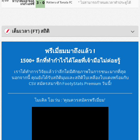
5/09
ทาปาติออส ซอค
3 - 0
* ไม่สามารถกำหนดเวลาทำประตูได้
Potters of Tonala FC
เกอร์ เอฟซี
เต็มเวลา (FT) สถิติ
พรีเมี่ยมมาถึงแล้ว !
1500+ ลีกที่ทำกำไรได้โดยที่เจ้ามือไม่ค่อยรู้
เราได้ทำการวิจัยแล้วว่าลีกใดมีศักยภาพในการชนะมากที่สุด
นอกจากนี้ คุณยังได้รับสถิติมุมและสถิติใบเหลืองใบแดงพร้อมกับ
CSV สมัครสมาชิก FootyStats Premium วันนี้!
ไมเคิล โอเว่น : 'คุณควรสมัครพรีเมี่ยม'