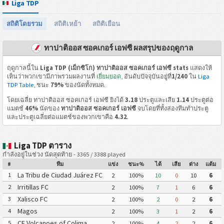
Liga TDP
สถิติโดยรวม
สถิติเหย้า
สถิติเยือน
ทาปาติออส ซอคเกอร์ เอฟซี ผลสรุปของฤดูกาล
ฤดูกาลนี้ใน
Liga TDP (เม็กซิโก) ทาปาติออส ซอคเกอร์ เอฟซี stats
แสดงให้
เห็นว่าพวกเขามีภาพรวมผลงานที่
เยี่ยมยอด
, อันดับปัจจุบันอยู่ที่
1/240
ใน
Liga
TDP Table
, ชนะ
79%
ของนัดทั้งหมด.
โดยเฉลี่ย ทาปาติออส ซอคเกอร์ เอฟซี ยิงได้
3.18
ประตูและเสีย
1.14
ประตูต่อ
แมตช์
46%
นัดของ
ทาปาติออส ซอคเกอร์ เอฟซี
จบโดยที่ทั้งสองทีมทำประตู
และประตูเฉลี่ยต่อแมตช์ของพวกเขาคือ
4.32
.
Liga TDP ตาราง
กำลังอยู่ในช่วง นัดสุดท้าย - 3365 / 3388 played
#
ทีม
แข่ง
ชนะ%
ได้
เสีย
ต่าง
แต้ม
La Tribu de Ciudad Juárez FC
1
2
100%
10
0
10
6
Irritillas FC
2
2
100%
7
1
6
6
Xalisco FC
3
2
100%
2
0
2
6
Magos
4
2
100%
3
1
2
6
CF Volcanoes of Colima
5
2
100%
4
2
2
6