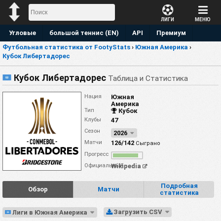
ЛИГИ
МЕНЮ
Угловые
большой теннис (EN)
API
Премиум
Футбольная статистика от FootyStats
›
Южная Америка
›
Прогноз
Кубок Либертадорес
Кубок Либертадорес
Таблица и Статистика
Нация
Южная
Америка
Тип
Кубок
Клубы
47
Сезон
2026
Матчи
126/142
Сыграно
Прогресс
Официальный
Wikipedia
Подробная
Обзор
Матчи
статистика
Загрузить CSV
Лиги в Южная Америка