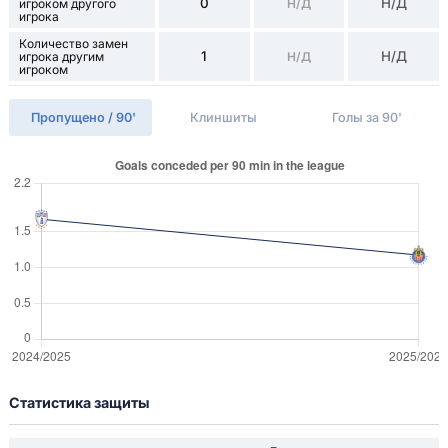
0
Н/Д
игроком другого
Н/Д
игрока
Количество замен
1
Н/Д
игрока другим
Н/Д
игроком
Пропущено / 90'
Клиншиты
Голы за 90'
Статистика защиты