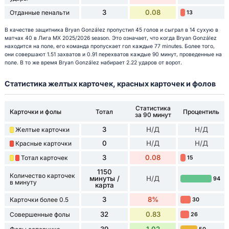
3
0.08
Отданные пенальти
13
В качестве защитника Bryan González пропустил 45 голов и сыграл в 14 сухую в
матчах 40 в Лига МХ 2025/2026 season. Это означает, что когда Bryan González
находится на поле, его команда пропускает гол каждые 77 minutes. Более того,
они совершают 1.51 захватов и 0.91 перехватов каждые 90 минут, проведенные на
поле. В то же время Bryan González набирает 2.22 ударов от ворот.
Статистика желтых карточек, красных карточек и фолов
Статистика
Карточки и фолы
Тотал
Процентиль
за 90 минут
3
Н/Д
Н/Д
Желтые карточки
0
Н/Д
Н/Д
Красные карточки
3
0.08
Тотал карточек
15
1150
Количество карточек
минуты /
Н/Д
94
в минуту
карта
3
8%
Карточки более 0.5
30
32
0.83
Совершенные фолы
26