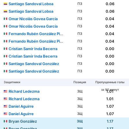
Santiago Sandoval Loboa
0.06
ПЗ
Santiago Sandoval Loboa
0.06
ПЗ
Omar Nicolás Govea García
0.04
ПЗ
Omar Nicolás Govea García
0.04
ПЗ
Fernando Rubén González Pineda
0.04
ПЗ
Fernando Rubén González Pineda
0.04
ПЗ
Cristian Samir Inda Becerra
0.00
ПЗ
Cristian Samir Inda Becerra
0.00
ПЗ
Santiago Sandoval González
0.00
ПЗ
Santiago Sandoval González
0.00
ПЗ
Защитники
Позиция
Пропущенные голы
за 90 минут
Richard Ledezma
1.01
ЗЩ
Richard Ledezma
1.01
ЗЩ
Daniel Aguirre
1.07
ЗЩ
Daniel Aguirre
1.07
ЗЩ
Bryan González
1.17
ЗЩ
Bryan González
1.17
ЗЩ