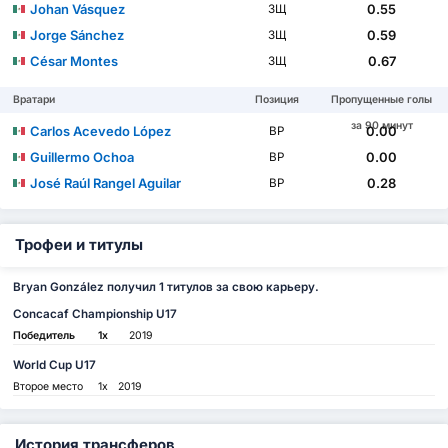
Johan Vásquez
0.55
ЗЩ
Jorge Sánchez
0.59
ЗЩ
César Montes
0.67
ЗЩ
Вратари
Позиция
Пропущенные голы
за 90 минут
Carlos Acevedo López
0.00
ВР
Guillermo Ochoa
0.00
ВР
José Raúl Rangel Aguilar
0.28
ВР
Трофеи и титулы
Bryan González получил 1 титулов за свою карьеру.
Concacaf Championship U17
Победитель
1x
2019
World Cup U17
Второе место
1x
2019
История трансферов