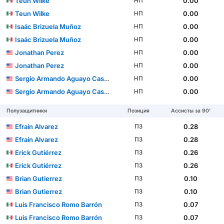
Teun Wilke
0.00
НП
Teun Wilke
0.00
НП
Isaác Brizuela Muñoz
0.00
НП
Isaác Brizuela Muñoz
0.00
НП
Jonathan Perez
0.00
НП
Jonathan Perez
0.00
НП
Sergio Armando Aguayo Castillo
0.00
НП
Sergio Armando Aguayo Castillo
0.00
НП
Полузащитники
Позиция
Ассисты за 90'
Efrain Alvarez
0.28
ПЗ
Efrain Alvarez
0.28
ПЗ
Erick Gutiérrez
0.26
ПЗ
Erick Gutiérrez
0.26
ПЗ
Brian Gutierrez
0.10
ПЗ
Brian Gutierrez
0.10
ПЗ
Luis Francisco Romo Barrón
0.07
ПЗ
Luis Francisco Romo Barrón
0.07
ПЗ