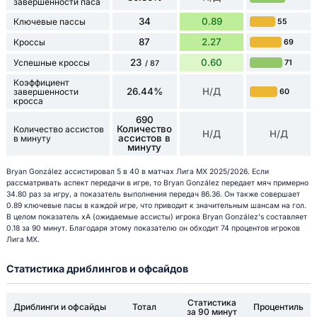
завершенности паса
34
0.89
Ключевые пассы
55
87
2.27
Кроссы
69
23
0.60
Успешные кроссы
71
/ 87
Коэффициент
26.44%
Н/Д
завершенности
60
кросса
690
Количество
Количество ассистов
Н/Д
Н/Д
ассистов в
в минуту
минуту
Bryan González ассистировал 5 в 40 в матчах Лига МХ 2025/2026. Если
рассматривать аспект передачи в игре, то Bryan González передает мяч примерно
34.80 раз за игру, а показатель выполнения передач 86.36. Он также совершает
0.89 ключевые пасы в каждой игре, что приводит к значительным шансам на гол.
В целом показатель xA (ожидаемые ассисты) игрока Bryan González's составляет
0.18 за 90 минут. Благодаря этому показателю он обходит 74 процентов игроков
Лига МХ.
Статистика дриблингов и офсайдов
Статистика
Дриблинги и офсайды
Тотал
Процентиль
за 90 минут