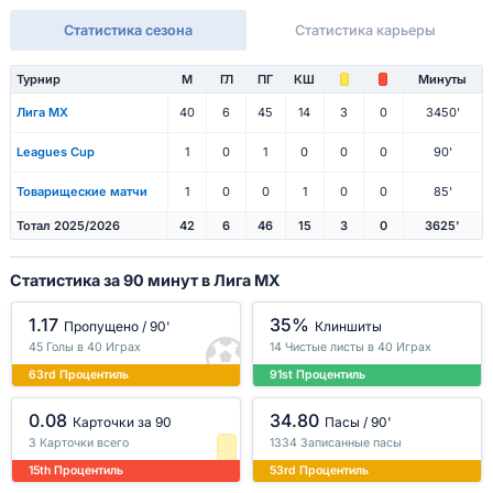
Статистика сезона
Статистика карьеры
Турнир
М
ГЛ
ПГ
КШ
Минуты
Лига МХ
40
6
45
14
3
0
3450'
Leagues Cup
1
0
1
0
0
0
90'
Товарищеские матчи
1
0
0
1
0
0
85'
Тотал 2025/2026
42
6
46
15
3
0
3625'
Статистика за 90 минут в Лига МХ
1.17
35%
Пропущено / 90'
Клиншиты
45 Голы в 40 Играх
14 Чистые листы в 40 Играх
63rd Процентиль
91st Процентиль
0.08
34.80
Карточки за 90
Пасы / 90'
3 Карточки всего
1334 Записанные пасы
15th Процентиль
53rd Процентиль