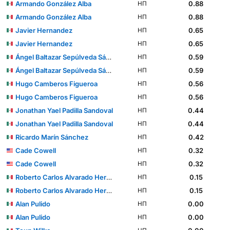
Armando González Alba
0.88
НП
Armando González Alba
0.88
НП
Javier Hernandez
0.65
НП
Javier Hernandez
0.65
НП
Ángel Baltazar Sepúlveda Sánchez
0.59
НП
Ángel Baltazar Sepúlveda Sánchez
0.59
НП
Hugo Camberos Figueroa
0.56
НП
Hugo Camberos Figueroa
0.56
НП
Jonathan Yael Padilla Sandoval
0.44
НП
Jonathan Yael Padilla Sandoval
0.44
НП
Ricardo Marín Sánchez
0.42
НП
Cade Cowell
0.32
НП
Cade Cowell
0.32
НП
Roberto Carlos Alvarado Hernández
0.15
НП
Roberto Carlos Alvarado Hernández
0.15
НП
Alan Pulido
0.00
НП
Alan Pulido
0.00
НП