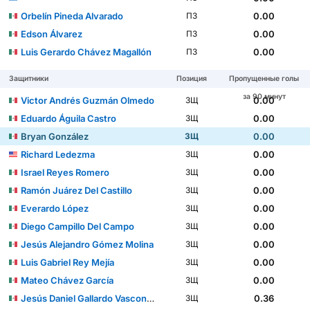
Orbelín Pineda Alvarado
0.00
ПЗ
Edson Álvarez
0.00
ПЗ
Luis Gerardo Chávez Magallón
0.00
ПЗ
Защитники
Позиция
Пропущенные голы
за 90 минут
Victor Andrés Guzmán Olmedo
0.00
ЗЩ
Eduardo Águila Castro
0.00
ЗЩ
Bryan González
0.00
ЗЩ
Richard Ledezma
0.00
ЗЩ
Israel Reyes Romero
0.00
ЗЩ
Ramón Juárez Del Castillo
0.00
ЗЩ
Everardo López
0.00
ЗЩ
Diego Campillo Del Campo
0.00
ЗЩ
Jesús Alejandro Gómez Molina
0.00
ЗЩ
Luis Gabriel Rey Mejía
0.00
ЗЩ
Mateo Chávez García
0.00
ЗЩ
Jesús Daniel Gallardo Vasconcelos
0.36
ЗЩ