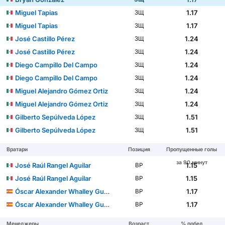
Miguel Tapias
1.17
ЗЩ
Miguel Tapias
1.17
ЗЩ
José Castillo Pérez
1.24
ЗЩ
José Castillo Pérez
1.24
ЗЩ
Diego Campillo Del Campo
1.24
ЗЩ
Diego Campillo Del Campo
1.24
ЗЩ
Miguel Alejandro Gómez Ortiz
1.24
ЗЩ
Miguel Alejandro Gómez Ortiz
1.24
ЗЩ
Gilberto Sepúlveda López
1.51
ЗЩ
Gilberto Sepúlveda López
1.51
ЗЩ
Вратари
Позиция
Пропущенные голы
за 90 минут
José Raúl Rangel Aguilar
1.15
ВР
José Raúl Rangel Aguilar
1.15
ВР
Óscar Alexander Whalley Guardado
1.17
ВР
Óscar Alexander Whalley Guardado
1.17
ВР
Менеджеры
Возраст
% побед