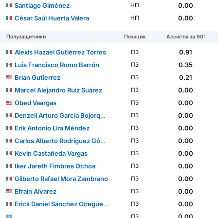
Santiago Giménez
0.00
НП
César Saúl Huerta Valera
0.00
НП
Полузащитники
Позиция
Ассисты за 90'
Alexis Hazael Gutiérrez Torres
0.91
ПЗ
Luis Francisco Romo Barrón
0.35
ПЗ
Brian Gutierrez
0.21
ПЗ
Marcel Alejandro Ruiz Suárez
0.00
ПЗ
Obed Vaargas
0.00
ПЗ
Denzell Arturo García Bojorquez
0.00
ПЗ
Erik Antonio Lira Méndez
0.00
ПЗ
Carlos Alberto Rodríguez Gómez
0.00
ПЗ
Kevin Castañeda Vargas
0.00
ПЗ
Iker Jareth Fimbres Ochoa
0.00
ПЗ
Gilberto Rafael Mora Zambrano
0.00
ПЗ
Efrain Alvarez
0.00
ПЗ
Erick Daniel Sánchez Ocegueda
0.00
ПЗ
0.00
ПЗ