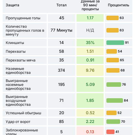
Данные за
Защита
Тотал
90 мин/
Процентиль
проценты
45
1.17
Пропущенные голы
63
Количество
77 Минуты
Н/Д
пропущенных голов в
63
минуту
14
35%
Клиншиты
91
58
1.51
Перехваты
54
35
0.91
Перехваты мяча
65
Наземные
374
9.76
68
единоборства
Выигранные
195
5.09
наземные
76
единоборства
Выигранные
71
1.85
воздушные
84
единоборства
20
0.52
Успешный обыгрыш
52
85
2.22
Удар от ворот
70
Заблокированные
5
0.13
41
удары