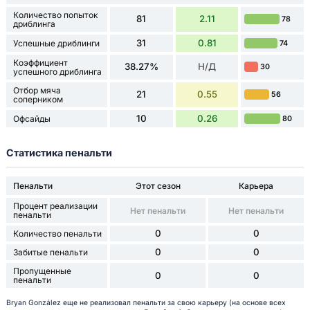
Количество попыток
81
2.11
78
дриблинга
31
0.81
Успешные дриблинги
74
Коэффициент
38.27%
Н/Д
30
успешного дриблинга
Отбор мяча
21
0.55
56
соперником
10
0.26
Офсайды
80
Статистика пенальти
Пенальти
Этот сезон
Карьера
Процент реализации
Нет пенальти
Нет пенальти
пенальти
0
0
Количество пенальти
0
0
Забитые пенальти
Пропущенные
0
0
пенальти
Bryan González еще не реализовал пенальти за свою карьеру (на основе всех