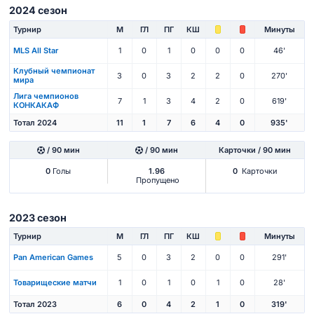
2024 сезон
Турнир
М
ГЛ
ПГ
КШ
Минуты
MLS All Star
1
0
1
0
0
0
46'
Клубный чемпионат
3
0
3
2
2
0
270'
мира
Лига чемпионов
7
1
3
4
2
0
619'
КОНКАКАФ
Тотал 2024
11
1
7
6
4
0
935'
/ 90 мин
/ 90 мин
Карточки / 90 мин
0
Голы
1.96
0
Карточки
Пропущено
2023 сезон
Турнир
М
ГЛ
ПГ
КШ
Минуты
Pan American Games
5
0
3
2
0
0
291'
Товарищеские матчи
1
0
1
0
1
0
28'
Тотал 2023
6
0
4
2
1
0
319'