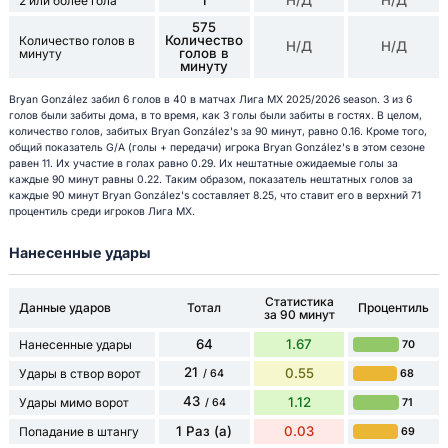
2 или более гола
575
Количество
Количество голов в
Н/Д
Н/Д
голов в
минуту
минуту
Bryan González забил 6 голов в 40 в матчах Лига МХ 2025/2026 season. 3 из 6
голов были забиты дома, в то время, как 3 голы были забиты в гостях. В целом,
количество голов, забитых Bryan González's за 90 минут, равно 0.16. Кроме того,
общий показатель G/A (голы + передачи) игрока Bryan González's в этом сезоне
равен 11. Их участие в голах равно 0.29. Их нештатные ожидаемые голы за
каждые 90 минут равны 0.22. Таким образом, показатель нештатных голов за
каждые 90 минут Bryan González's составляет 8.25, что ставит его в верхний 71
процентиль среди игроков Лига МХ.
Нанесенные удары
Статистика
Данные ударов
Тотал
Процентиль
за 90 минут
64
1.67
Нанесенные удары
70
21
0.55
Удары в створ ворот
68
/ 64
43
1.12
Удары мимо ворот
71
/ 64
1 Раз (а)
0.03
Попадание в штангу
69