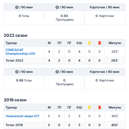
/ 90 мин
/ 90 мин
Карточки / 90 мин
0
Голы
0.93
0
Карточки
Пропущено
2022 сезон
Турнир
М
ГЛ
ПГ
КШ
Минуты
CONCACAF
4
2
0
4
0
0
263'
Championship U20
Тотал 2022
4
2
0
4
0
0
263'
/ 90 мин
/ 90 мин
Карточки / 90 мин
0.68
Голы
0
0
Карточки
Пропущено
2019 сезон
Турнир
М
ГЛ
ПГ
КШ
Минуты
Чемпионат мира U17
5
0
2
3
0
0
450'
Тотал 2019
5
0
2
3
0
0
450'