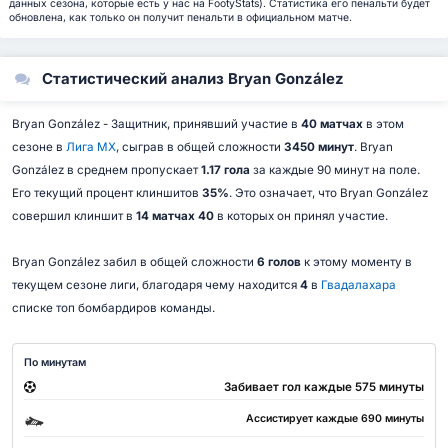
данных сезона, которые есть у нас на FootyStats). Статистика его пенальти будет
обновлена, как только он получит пенальти в официальном матче.
Статистический анализ Bryan González
Bryan González - Защитник, принявший участие в
40 матчах
в этом
сезоне в
Лига МХ
, сыграв в общей сложности
3450 минут
. Bryan
González в среднем пропускает
1.17 гола
за каждые 90 минут на поле.
Его текущий процент клиншитов
35%
. Это означает, что Bryan González
совершил клиншит в
14 матчах 40
в которых он принял участие.
Bryan González забил в общей сложности
6 голов
к этому моменту в
текущем сезоне лиги, благодаря чему находится
4
в
Гвадалахара
списке топ бомбардиров команды.
По минутам
Забивает гол каждые 575 минуты
Ассистирует каждые 690 минуты