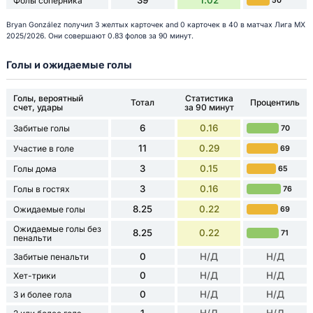
39
1.02
Фолы соперника
50
Bryan González получил 3 желтых карточек and 0 карточек в 40 в матчах Лига МХ
2025/2026. Они совершают 0.83 фолов за 90 минут.
Голы и ожидаемые голы
Голы, вероятный
Статистика
Тотал
Процентиль
счет, удары
за 90 минут
6
0.16
Забитые голы
70
11
0.29
Участие в голе
69
3
0.15
Голы дома
65
3
0.16
Голы в гостях
76
8.25
0.22
Ожидаемые голы
69
Ожидаемые голы без
8.25
0.22
71
пенальти
0
Н/Д
Н/Д
Забитые пенальти
0
Н/Д
Н/Д
Хет-трики
0
Н/Д
Н/Д
3 и более гола
1
Н/Д
Н/Д