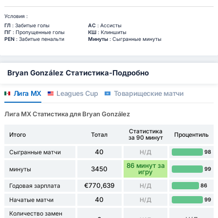
Условия :
ГЛ
: Забитые голы
АС
: Ассисты
ПГ
: Пропущенные голы
КШ
: Клиншиты
PEN
: Забитые пенальти
Минуты
: Сыгранные минуты
Bryan González Статистика-Подробно
Лига МХ
Leagues Cup
Товарищеские матчи
Лига МХ Статистика для Bryan González
Статистика
Итого
Тотал
Процентиль
за 90 минут
40
Сыгранные матчи
Н/Д
98
86 минут за
3450
минуты
99
игру
€770,639
Годовая зарплата
Н/Д
86
40
Начатые матчи
Н/Д
99
Количество замен