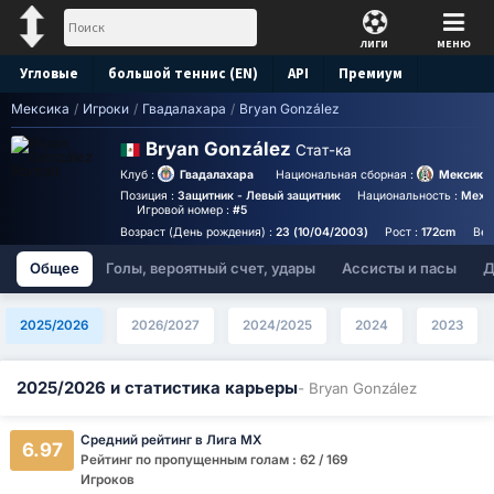
ЛИГИ
МЕНЮ
Угловые
большой теннис (EN)
API
Премиум
Мексика
/
Игроки
/
Гвадалахара
/
Bryan González
Прогноз
Bryan González
Стат-ка
Клуб :
Гвадалахара
Национальная сборная :
Мексика
Позиция :
Защитник - Левый защитник
Национальность :
Mexi
Игровой номер :
#5
Возраст (День рождения) :
23 (10/04/2003)
Рост :
172cm
Вес
Общее
Голы, вероятный счет, удары
Ассисты и пасы
Д
2025/2026
2026/2027
2024/2025
2024
2023
2025/2026 и статистика карьеры
- Bryan González
Средний рейтинг в Лига МХ
6.97
Рейтинг по пропущенным голам : 62 / 169
Игроков