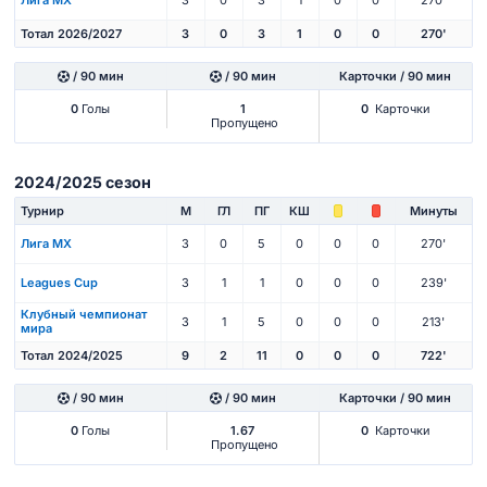
Лига МХ
3
0
3
1
0
0
270'
Тотал 2026/2027
3
0
3
1
0
0
270'
/ 90 мин
/ 90 мин
Карточки / 90 мин
0
Голы
1
0
Карточки
Пропущено
2024/2025 сезон
Турнир
М
ГЛ
ПГ
КШ
Минуты
Лига МХ
3
0
5
0
0
0
270'
Leagues Cup
3
1
1
0
0
0
239'
Клубный чемпионат
3
1
5
0
0
0
213'
мира
Тотал 2024/2025
9
2
11
0
0
0
722'
/ 90 мин
/ 90 мин
Карточки / 90 мин
0
Голы
1.67
0
Карточки
Пропущено