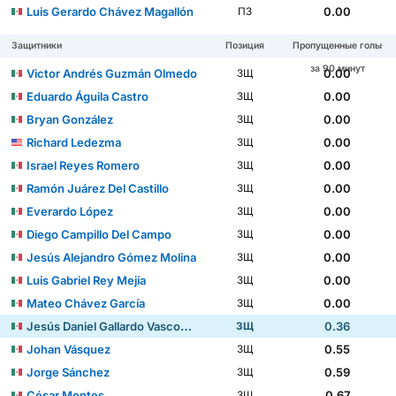
Luis Gerardo Chávez Magallón
0.00
ПЗ
Защитники
Позиция
Пропущенные голы
за 90 минут
Victor Andrés Guzmán Olmedo
0.00
ЗЩ
Eduardo Águila Castro
0.00
ЗЩ
Bryan González
0.00
ЗЩ
Richard Ledezma
0.00
ЗЩ
Israel Reyes Romero
0.00
ЗЩ
Ramón Juárez Del Castillo
0.00
ЗЩ
Everardo López
0.00
ЗЩ
Diego Campillo Del Campo
0.00
ЗЩ
Jesús Alejandro Gómez Molina
0.00
ЗЩ
Luis Gabriel Rey Mejía
0.00
ЗЩ
Mateo Chávez García
0.00
ЗЩ
Jesús Daniel Gallardo Vasconcelos
0.36
ЗЩ
Johan Vásquez
0.55
ЗЩ
Jorge Sánchez
0.59
ЗЩ
César Montes
0.67
ЗЩ