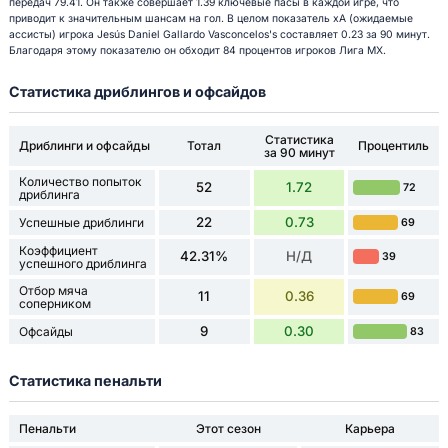
передач 79.41. Он также совершает 1.39 ключевые пасы в каждой игре, что
приводит к значительным шансам на гол. В целом показатель xA (ожидаемые
ассисты) игрока Jesús Daniel Gallardo Vasconcelos's составляет 0.23 за 90 минут.
Благодаря этому показателю он обходит 84 процентов игроков Лига МХ.
Статистика дриблингов и офсайдов
Статистика
Дриблинги и офсайды
Тотал
Процентиль
за 90 минут
Количество попыток
52
1.72
72
дриблинга
22
0.73
Успешные дриблинги
69
Коэффициент
42.31%
Н/Д
39
успешного дриблинга
Отбор мяча
11
0.36
69
соперником
9
0.30
Офсайды
83
Статистика пенальти
Пенальти
Этот сезон
Карьера