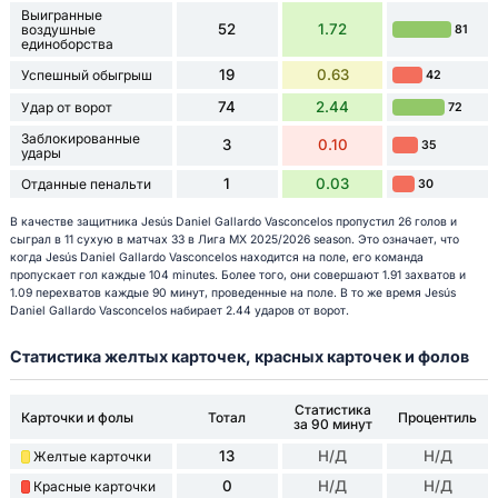
Выигранные
52
1.72
воздушные
81
единоборства
19
0.63
Успешный обыгрыш
42
74
2.44
Удар от ворот
72
Заблокированные
3
0.10
35
удары
1
0.03
Отданные пенальти
30
В качестве защитника Jesús Daniel Gallardo Vasconcelos пропустил 26 голов и
сыграл в 11 сухую в матчах 33 в Лига МХ 2025/2026 season. Это означает, что
когда Jesús Daniel Gallardo Vasconcelos находится на поле, его команда
пропускает гол каждые 104 minutes. Более того, они совершают 1.91 захватов и
1.09 перехватов каждые 90 минут, проведенные на поле. В то же время Jesús
Daniel Gallardo Vasconcelos набирает 2.44 ударов от ворот.
Статистика желтых карточек, красных карточек и фолов
Статистика
Карточки и фолы
Тотал
Процентиль
за 90 минут
13
Н/Д
Н/Д
Желтые карточки
0
Н/Д
Н/Д
Красные карточки