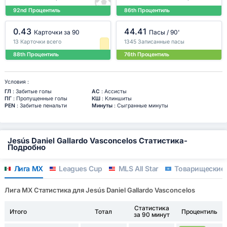
92nd Процентиль
86th Процентиль
0.43
44.41
Карточки за 90
Пасы / 90'
13 Карточки всего
1345 Записанные пасы
88th Процентиль
76th Процентиль
Условия :
ГЛ
: Забитые голы
АС
: Ассисты
ПГ
: Пропущенные голы
КШ
: Клиншиты
PEN
: Забитые пенальти
Минуты
: Сыгранные минуты
Jesús Daniel Gallardo Vasconcelos Статистика-
Подробно
Лига МХ
Leagues Cup
MLS All Star
Товарищеские 
Лига МХ Статистика для Jesús Daniel Gallardo Vasconcelos
Статистика
Итого
Тотал
Процентиль
за 90 минут