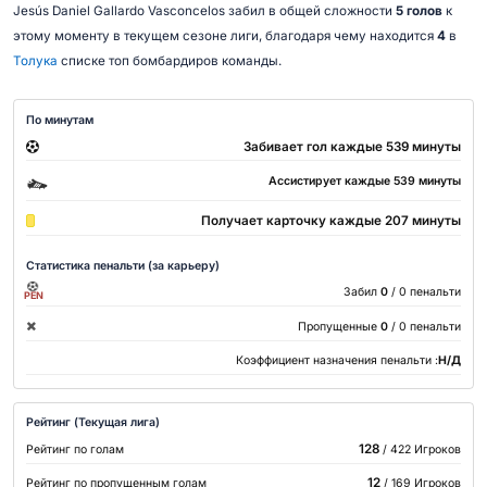
Jesús Daniel Gallardo Vasconcelos забил в общей сложности
5 голов
к
этому моменту в текущем сезоне лиги, благодаря чему находится
4
в
Толука
списке топ бомбардиров команды.
По минутам
Забивает гол каждые 539 минуты
Ассистирует каждые 539 минуты
Получает карточку каждые 207 минуты
Статистика пенальти (за карьеру)
Забил
0
/ 0 пенальти
PEN
Пропущенные
0
/ 0 пенальти
Коэффициент назначения пенальти :
Н/Д
Рейтинг (Текущая лига)
128
Рейтинг по голам
/ 422 Игроков
12
Рейтинг по пропущенным голам
/ 169 Игроков