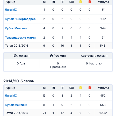
Турнир
М
ГЛ
ПГ
КШ
Минуты
Лига МХ
1
0
0
0
0
0
5'
Кубок Либертадорес
2
0
2
0
0
0
106'
Кубок Мексики
4
0
7
0
0
0
344'
Товарищеские матчи
2
0
1
1
1
0
91'
Тотал 2015/2016
9
0
10
1
1
0
546'
/ 90 мин
/ 90 мин
Карточки / 90 мин
0
Голы
0
0
Карточки
Пропущено
2014/2015 сезон
Турнир
М
ГЛ
ПГ
КШ
Минуты
Лига МХ
13
0
8
2
1
0
452'
Кубок Мексики
8
1
9
2
1
0
553'
Тотал 2014/2015
21
1
17
4
2
0
1005'