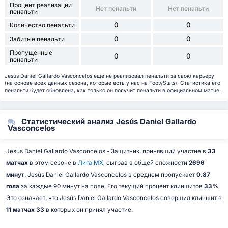
Процент реализации
Нет пенальти
Нет пенальти
пенальти
0
0
Количество пенальти
0
0
Забитые пенальти
Пропущенные
0
0
пенальти
Jesús Daniel Gallardo Vasconcelos еще не реализовал пенальти за свою карьеру
(на основе всех данных сезона, которые есть у нас на FootyStats). Статистика его
пенальти будет обновлена, как только он получит пенальти в официальном матче.
Статистический анализ Jesús Daniel Gallardo
Vasconcelos
Jesús Daniel Gallardo Vasconcelos - Защитник, принявший участие в
33
матчах
в этом сезоне в
Лига МХ
, сыграв в общей сложности
2696
минут
. Jesús Daniel Gallardo Vasconcelos в среднем пропускает
0.87
гола
за каждые 90 минут на поле. Его текущий процент клиншитов
33%
.
Это означает, что Jesús Daniel Gallardo Vasconcelos совершил клиншит в
11 матчах 33
в которых он принял участие.