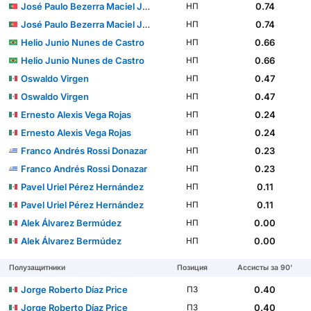
José Paulo Bezerra Maciel Júnior
0.74
НП
José Paulo Bezerra Maciel Júnior
0.74
НП
Helio Junio Nunes de Castro
0.66
НП
Helio Junio Nunes de Castro
0.66
НП
Oswaldo Virgen
0.47
НП
Oswaldo Virgen
0.47
НП
Ernesto Alexis Vega Rojas
0.24
НП
Ernesto Alexis Vega Rojas
0.24
НП
Franco Andrés Rossi Donazar
0.23
НП
Franco Andrés Rossi Donazar
0.23
НП
Pavel Uriel Pérez Hernández
0.11
НП
Pavel Uriel Pérez Hernández
0.11
НП
Alek Álvarez Bermúdez
0.00
НП
Alek Álvarez Bermúdez
0.00
НП
Полузащитники
Позиция
Ассисты за 90'
Jorge Roberto Díaz Price
0.40
ПЗ
Jorge Roberto Díaz Price
0.40
ПЗ