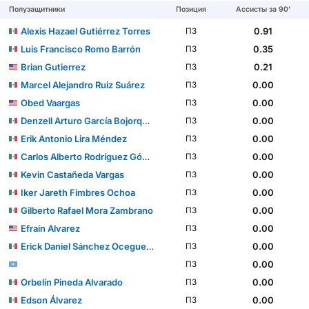
Полузащитники
Позиция
Ассисты за 90'
Alexis Hazael Gutiérrez Torres
0.91
ПЗ
Luis Francisco Romo Barrón
0.35
ПЗ
Brian Gutierrez
0.21
ПЗ
Marcel Alejandro Ruiz Suárez
0.00
ПЗ
Obed Vaargas
0.00
ПЗ
Denzell Arturo García Bojorquez
0.00
ПЗ
Erik Antonio Lira Méndez
0.00
ПЗ
Carlos Alberto Rodríguez Gómez
0.00
ПЗ
Kevin Castañeda Vargas
0.00
ПЗ
Iker Jareth Fimbres Ochoa
0.00
ПЗ
Gilberto Rafael Mora Zambrano
0.00
ПЗ
Efrain Alvarez
0.00
ПЗ
Erick Daniel Sánchez Ocegueda
0.00
ПЗ
0.00
ПЗ
Orbelín Pineda Alvarado
0.00
ПЗ
Edson Álvarez
0.00
ПЗ