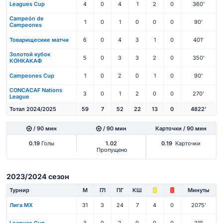
Leagues Cup
4
0
4
1
2
0
360'
Campeón de
1
0
1
0
0
0
90'
Campeones
Товарищеские матчи
6
0
4
3
1
0
401'
Золотой кубок
5
0
3
3
2
0
350'
КОНКАКАФ
Campeones Cup
1
0
2
0
1
0
90'
CONCACAF Nations
3
0
1
2
0
0
270'
League
Тотал 2024/2025
59
7
52
22
13
0
4822'
/ 90 мин
/ 90 мин
Карточки / 90 мин
0.19
Голы
1.02
0.19
Карточки
Пропущено
2023/2024 сезон
Турнир
М
ГЛ
ПГ
КШ
Минуты
Лига МХ
31
3
24
7
4
0
2075'
Leagues Cup
3
0
2
0
0
0
211'