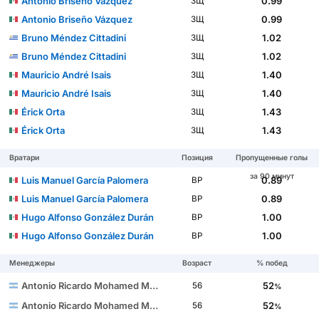
Antonio Briseño Vázquez
0.99
ЗЩ
Antonio Briseño Vázquez
0.99
ЗЩ
Bruno Méndez Cittadini
1.02
ЗЩ
Bruno Méndez Cittadini
1.02
ЗЩ
Mauricio André Isais
1.40
ЗЩ
Mauricio André Isais
1.40
ЗЩ
Érick Orta
1.43
ЗЩ
Érick Orta
1.43
ЗЩ
Вратари
Позиция
Пропущенные голы
за 90 минут
Luis Manuel García Palomera
0.89
ВР
Luis Manuel García Palomera
0.89
ВР
Hugo Alfonso González Durán
1.00
ВР
Hugo Alfonso González Durán
1.00
ВР
Менеджеры
Возраст
% побед
Antonio Ricardo Mohamed Matijevich
52
56
%
Antonio Ricardo Mohamed Matijevich
52
56
%