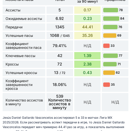
за 90 минут
5
0.17
Ассисты
78
6.92
0.23
Ожидаемые ассисты
84
1345
44.41
Передачи
76
1068
35.26
Успешные пасы
69
/ 1345
Коэффициент
79.41%
Н/Д
33
завершенности паса
42
1.39
Ключевые пассы
77
72
2.38
Кроссы
71
13
0.43
Успешные кроссы
62
/ 72
Коэффициент
18.06%
Н/Д
завершенности
35
кросса
539
Количество
Количество ассистов
Н/Д
Н/Д
ассистов в
в минуту
минуту
Jesús Daniel Gallardo Vasconcelos ассистировал 5 в 33 в матчах Лига МХ
2025/2026. Если рассматривать аспект передачи в игре, то Jesús Daniel Gallardo
Vasconcelos передает мяч примерно 44.41 раз за игру, а показатель выполнения