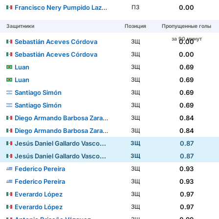
Francisco Nery Pumpido Lazzarino
0.00
ПЗ
Защитники
Позиция
Пропущенные голы
за 90 минут
Sebastián Aceves Córdova
0.00
ЗЩ
Sebastián Aceves Córdova
0.00
ЗЩ
Luan
0.69
ЗЩ
Luan
0.69
ЗЩ
Santiago Simón
0.69
ЗЩ
Santiago Simón
0.69
ЗЩ
Diego Armando Barbosa Zaragoza
0.84
ЗЩ
Diego Armando Barbosa Zaragoza
0.84
ЗЩ
Jesús Daniel Gallardo Vasconcelos
0.87
ЗЩ
Jesús Daniel Gallardo Vasconcelos
0.87
ЗЩ
Federico Pereira
0.93
ЗЩ
Federico Pereira
0.93
ЗЩ
Everardo López
0.97
ЗЩ
Everardo López
0.97
ЗЩ