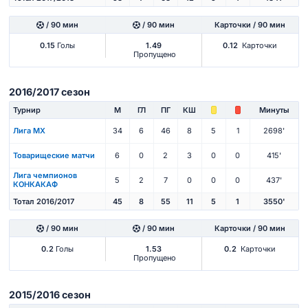
/ 90 мин
/ 90 мин
Карточки / 90 мин
0.15
Голы
1.49
0.12
Карточки
Пропущено
2016/2017 сезон
Турнир
М
ГЛ
ПГ
КШ
Минуты
Лига МХ
34
6
46
8
5
1
2698'
Товарищеские матчи
6
0
2
3
0
0
415'
Лига чемпионов
5
2
7
0
0
0
437'
КОНКАКАФ
Тотал 2016/2017
45
8
55
11
5
1
3550'
/ 90 мин
/ 90 мин
Карточки / 90 мин
0.2
Голы
1.53
0.2
Карточки
Пропущено
2015/2016 сезон