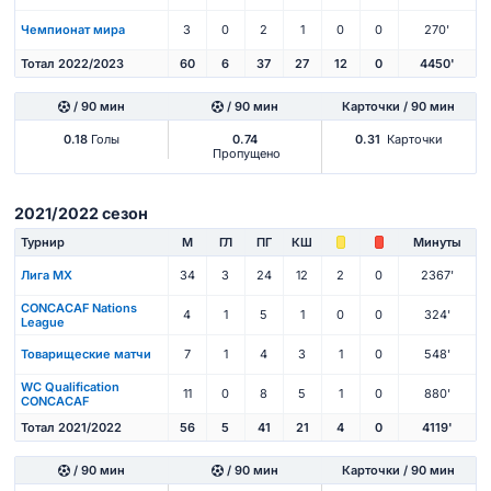
Чемпионат мира
3
0
2
1
0
0
270'
Тотал 2022/2023
60
6
37
27
12
0
4450'
/ 90 мин
/ 90 мин
Карточки / 90 мин
0.18
Голы
0.74
0.31
Карточки
Пропущено
2021/2022 сезон
Турнир
М
ГЛ
ПГ
КШ
Минуты
Лига МХ
34
3
24
12
2
0
2367'
CONCACAF Nations
4
1
5
1
0
0
324'
League
Товарищеские матчи
7
1
4
3
1
0
548'
WC Qualification
11
0
8
5
1
0
880'
CONCACAF
Тотал 2021/2022
56
5
41
21
4
0
4119'
/ 90 мин
/ 90 мин
Карточки / 90 мин