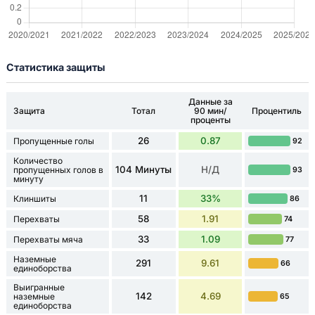
Статистика защиты
Данные за
Защита
Тотал
90 мин/
Процентиль
проценты
26
0.87
Пропущенные голы
92
Количество
104 Минуты
Н/Д
пропущенных голов в
93
минуту
11
33%
Клиншиты
86
58
1.91
Перехваты
74
33
1.09
Перехваты мяча
77
Наземные
291
9.61
66
единоборства
Выигранные
142
4.69
наземные
65
единоборства