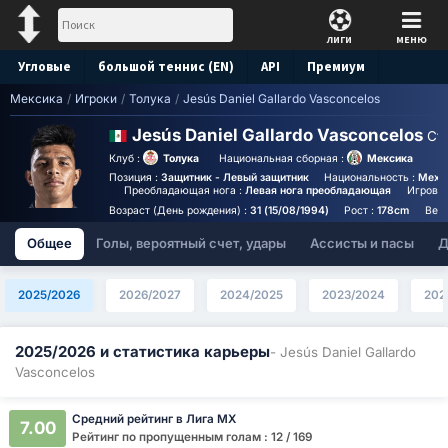
ЛИГИ
МЕНЮ
Угловые
большой теннис (EN)
API
Премиум
Мексика
/
Игроки
/
Толука
/
Jesús Daniel Gallardo Vasconcelos
Прогноз
Jesús Daniel Gallardo Vasconcelos
Ст
Клуб :
Толука
Национальная сборная :
Мексика
Позиция :
Защитник - Левый защитник
Национальность :
Mexi
Преобладающая нога :
Левая нога преобладающая
Игровой
Возраст (День рождения) :
31 (15/08/1994)
Рост :
178cm
Вес 
Общее
Голы, вероятный счет, удары
Ассисты и пасы
Д
2025/2026
2026/2027
2024/2025
2023/2024
202
2025/2026 и статистика карьеры
- Jesús Daniel Gallardo
Vasconcelos
Средний рейтинг в Лига МХ
7.00
Рейтинг по пропущенным голам : 12 / 169