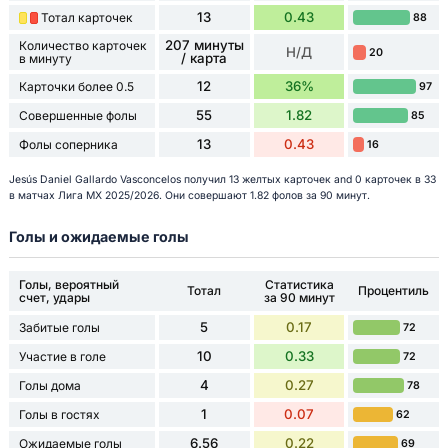
13
0.43
Тотал карточек
88
207 минуты
Количество карточек
Н/Д
20
/ карта
в минуту
12
36%
Карточки более 0.5
97
55
1.82
Совершенные фолы
85
13
0.43
Фолы соперника
16
Jesús Daniel Gallardo Vasconcelos получил 13 желтых карточек and 0 карточек в 33
в матчах Лига МХ 2025/2026. Они совершают 1.82 фолов за 90 минут.
Голы и ожидаемые голы
Голы, вероятный
Статистика
Тотал
Процентиль
счет, удары
за 90 минут
5
0.17
Забитые голы
72
10
0.33
Участие в голе
72
4
0.27
Голы дома
78
1
0.07
Голы в гостях
62
6.56
0.22
Ожидаемые голы
69