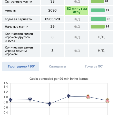
33
Сыгранные матчи
Н/Д
81
82 минут за
2696
минуты
87
игру
€965,120
Годовая зарплата
Н/Д
93
29
Начатые матчи
Н/Д
84
Количество замен
3
Н/Д
игроком другого
Н/Д
игрока
Количество замен
3
Н/Д
игрока другим
Н/Д
игроком
Пропущено / 90'
Клиншиты
Голы за 90'