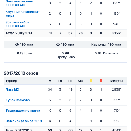
Лига чемпионов
8
2
4
5
2
0
687'
КОНКАКАФ
Клубный чемпионат
2
0
3
0
1
0
180'
мира
Золотой кубок
6
0
4
3
0
0
540'
КОНКАКАФ
Тотал 2018/2019
70
7
57
28
8
0
5156'
/ 90 мин
/ 90 мин
Карточки / 90 мин
0.13
Голы
0.96
0.16
Карточки
Пропущено
2017/2018 сезон
Турнир
М
ГЛ
ПГ
КШ
Минуты
Лига МХ
34
5
49
5
3
1
2959'
Кубок Мексики
5
2
6
2
0
0
337'
Товарищеские матчи
10
0
9
4
1
0
710'
Чемпионат мира 2018
4
0
4
1
1
0
335'
Тотал 2017/2018
53
7
68
12
5
1
4341'