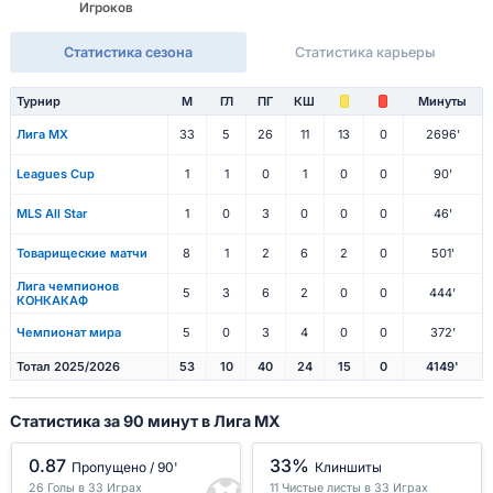
Игроков
Статистика сезона
Статистика карьеры
Турнир
М
ГЛ
ПГ
КШ
Минуты
Лига МХ
33
5
26
11
13
0
2696'
Leagues Cup
1
1
0
1
0
0
90'
MLS All Star
1
0
3
0
0
0
46'
Товарищеские матчи
8
1
2
6
2
0
501'
Лига чемпионов
5
3
6
2
0
0
444'
КОНКАКАФ
Чемпионат мира
5
0
3
4
0
0
372'
Тотал 2025/2026
53
10
40
24
15
0
4149'
Статистика за 90 минут в Лига МХ
0.87
33%
Пропущено / 90'
Клиншиты
26 Голы в 33 Играх
11 Чистые листы в 33 Играх