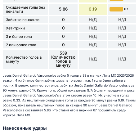
Ожидаемые голы без
5.86
0.19
67
пенальти
0
Н/Д
Н/Д
Забитые пенальти
0
Н/Д
Н/Д
Хет-трики
0
Н/Д
Н/Д
3 и более гола
0
Н/Д
Н/Д
2 или более гола
539
Количество
Количество голов в
Н/Д
Н/Д
голов в
минуту
минуту
Jesús Daniel Gallardo Vasconcelos забил 5 голов в 33 в матчах Лига МХ 2025/2026
season. 4 из 5 голов были забиты дома, в то время, как 1 голы были забиты в
гостях. В целом, количество голов, забитых Jesús Daniel Gallardo Vasconcelos's за
90 минут, равно 0.17. Кроме того, общий показатель G/A (голы + передачи) игрока
Jesús Daniel Gallardo Vasconcelos's в этом сезоне равен 10. Их участие в голах
равно 0.33. Их нештатные ожидаемые голы за каждые 90 минут равны 0.19. Таким
образом, показатель нештатных голов за каждые 90 минут Jesús Daniel Gallardo
Vasconcelos's составляет 5.86, что ставит его в верхний 67 процентиль среди
игроков Лига МХ.
Нанесенные удары