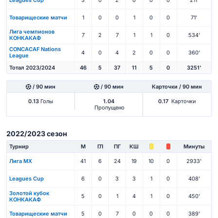
Товарищеские матчи
1
0
0
1
0
0
71'
Лига чемпионов
7
2
7
1
1
0
534'
КОНКАКАФ
CONCACAF Nations
4
0
4
2
0
0
360'
League
Тотал 2023/2024
46
5
37
11
5
0
3251'
/ 90 мин
/ 90 мин
Карточки / 90 мин
0.13
Голы
1.04
0.17
Карточки
Пропущено
2022/2023 сезон
Турнир
М
ГЛ
ПГ
КШ
Минуты
Лига МХ
41
6
24
19
10
0
2933'
Leagues Cup
6
0
3
3
1
0
408'
Золотой кубок
5
0
1
4
1
0
450'
КОНКАКАФ
Товарищеские матчи
5
0
7
0
0
0
389'