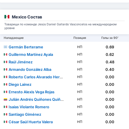
Mexico Состав
Товарищи по команде Jesús Daniel Gallardo Vasconcelos на международном
уровне
Нападающие
Позиция
Голы за 90'
Germán Berterame
0.69
НП
Guillermo Martínez Ayala
0.62
НП
Raúl Jiménez
0.48
НП
Armando González Alba
0.40
НП
Roberto Carlos Alvarado Hernández
0.00
НП
Diego Lainez
0.00
НП
Ernesto Alexis Vega Rojas
0.00
НП
Julián Andrés Quiñones Quiñones
0.00
НП
Isaías Violante Romero
0.00
НП
Santiago Giménez
0.00
НП
César Saúl Huerta Valera
0.00
НП