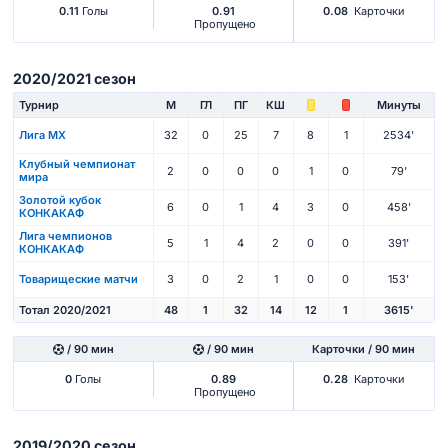
0.11
Голы
0.91
0.08
Карточки
Пропущено
2020/2021 сезон
Турнир
М
ГЛ
ПГ
КШ
Минуты
Лига МХ
32
0
25
7
8
1
2534'
Клубный чемпионат
2
0
0
0
1
0
79'
мира
Золотой кубок
6
0
1
4
3
0
458'
КОНКАКАФ
Лига чемпионов
5
1
4
2
0
0
391'
КОНКАКАФ
Товарищеские матчи
3
0
2
1
0
0
153'
Тотал 2020/2021
48
1
32
14
12
1
3615'
/ 90 мин
/ 90 мин
Карточки / 90 мин
0
Голы
0.89
0.28
Карточки
Пропущено
2019/2020 сезон