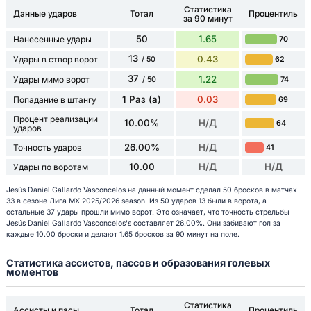
Статистика
Данные ударов
Тотал
Процентиль
за 90 минут
50
1.65
Нанесенные удары
70
13
0.43
Удары в створ ворот
62
/ 50
37
1.22
Удары мимо ворот
74
/ 50
1 Раз (а)
0.03
Попадание в штангу
69
Процент реализации
10.00%
Н/Д
64
ударов
26.00%
Н/Д
Точность ударов
41
10.00
Н/Д
Н/Д
Удары по воротам
Jesús Daniel Gallardo Vasconcelos на данный момент сделал 50 бросков в матчах
33 в сезоне Лига МХ 2025/2026 season. Из 50 ударов 13 были в ворота, а
остальные 37 удары прошли мимо ворот. Это означает, что точность стрельбы
Jesús Daniel Gallardo Vasconcelos's составляет 26.00%. Они забивают гол за
каждые 10.00 броски и делают 1.65 бросков за 90 минут на поле.
Статистика ассистов, пассов и образования голевых
моментов
Статистика
Ассисты и пасы
Тотал
Процентиль