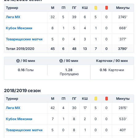
Турнир
М
ГЛ
ПГ
КШ
Минуты
Лига МХ
32
5
39
6
5
0
2745'
Кубок Мексики
8
1
5
4
1
0
668'
Товарищеские матчи
5
0
4
3
1
0
377'
Тотал 2019/2020
45
6
48
13
7
0
3790'
/ 90 мин
/ 90 мин
Карточки / 90 мин
0.16
Голы
1.28
0.16
Карточки
Пропущено
2018/2019 сезон
Турнир
М
ГЛ
ПГ
КШ
Минуты
Лига МХ
42
4
30
17
5
0
2815'
Кубок Мексики
7
1
8
2
0
0
533'
Товарищеские матчи
5
0
8
1
0
0
401'