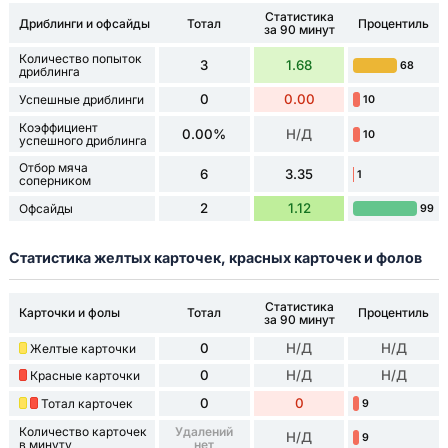
Статистика
Дриблинги и офсайды
Тотал
Процентиль
за 90 минут
Количество попыток
3
1.68
68
дриблинга
0
0.00
Успешные дриблинги
10
Коэффициент
0.00%
Н/Д
10
успешного дриблинга
Отбор мяча
6
3.35
1
соперником
2
1.12
Офсайды
99
Статистика желтых карточек, красных карточек и фолов
Статистика
Карточки и фолы
Тотал
Процентиль
за 90 минут
0
Н/Д
Н/Д
Желтые карточки
0
Н/Д
Н/Д
Красные карточки
0
0
Тотал карточек
9
Количество карточек
Удалений
Н/Д
9
в минуту
нет