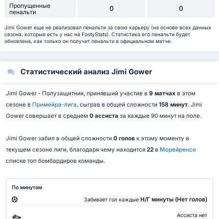
Пропущенные
0
0
пенальти
Jimi Gower еще не реализовал пенальти за свою карьеру (на основе всех данных
сезона, которые есть у нас на FootyStats). Статистика его пенальти будет
обновлена, как только он получит пенальти в официальном матче.
Статистический анализ Jimi Gower
Jimi Gower - Полузащитник, принявший участие в
9 матчах
в этом
сезоне в
Примейра-лига
, сыграв в общей сложности
158 минут
. Jimi
Gower совершает в среднем
0 ассиста
за каждые 90 минут на поле.
Jimi Gower забил в общей сложности
0 голов
к этому моменту в
текущем сезоне лиги, благодаря чему находится
22
в
Морейренсе
списке топ бомбардиров команды.
По минутам
Н/Г минуты (Нет голов)
Забивает гол каждые
Ассиста нет