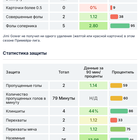
0
0%
Карточки более 0.5
9
2
1.12
Совершенные фолы
38
5
2.80
Фолы соперника
95
Jimi Gower не получил ни одного удаления (желтой или красной карточки) в этом
сезоне Примейра-лига.
Статистика защиты
Данные за
Защита
Тотал
90 мин/
Процентиль
проценты
2
1.14
Пропущенные голы
59
Количество
79 Минуты
Н/Д
пропущенных голов в
60
минуту
4
44%
Клиншиты
86
2
1.12
Перехваты
33
2
1.12
Перехваты мяча
75
Наземные
25
13.98