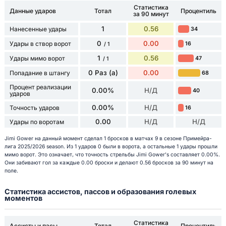
Статистика
Данные ударов
Тотал
Процентиль
за 90 минут
1
0.56
Нанесенные удары
34
0
0.00
Удары в створ ворот
16
/ 1
1
0.56
Удары мимо ворот
47
/ 1
0 Раз (а)
0.00
Попадание в штангу
68
Процент реализации
0.00%
Н/Д
40
ударов
0.00%
Н/Д
Точность ударов
16
0.00
Н/Д
Н/Д
Удары по воротам
Jimi Gower на данный момент сделал 1 бросков в матчах 9 в сезоне Примейра-
лига 2025/2026 season. Из 1 ударов 0 были в ворота, а остальные 1 удары прошли
мимо ворот. Это означает, что точность стрельбы Jimi Gower's составляет 0.00%.
Они забивают гол за каждые 0.00 броски и делают 0.56 бросков за 90 минут на
поле.
Статистика ассистов, пассов и образования голевых
моментов
Статистика
Ассисты и пасы
Тотал
Процентиль