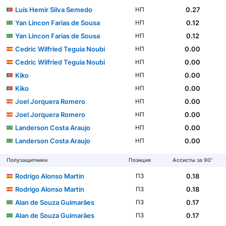
Luís Hemir Silva Semedo
0.27
НП
Yan Lincon Farias de Sousa
0.12
НП
Yan Lincon Farias de Sousa
0.12
НП
Cedric Wilfried Teguia Noubi
0.00
НП
Cedric Wilfried Teguia Noubi
0.00
НП
Kiko
0.00
НП
Kiko
0.00
НП
Joel Jorquera Romero
0.00
НП
Joel Jorquera Romero
0.00
НП
Landerson Costa Araujo
0.00
НП
Landerson Costa Araujo
0.00
НП
Полузащитники
Позиция
Ассисты за 90'
Rodrigo Alonso Martín
0.18
ПЗ
Rodrigo Alonso Martín
0.18
ПЗ
Alan de Souza Guimarães
0.17
ПЗ
Alan de Souza Guimarães
0.17
ПЗ