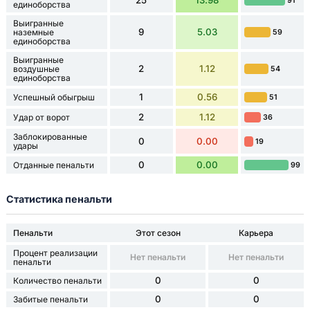
91
единоборства
Выигранные
9
5.03
наземные
59
единоборства
Выигранные
2
1.12
воздушные
54
единоборства
1
0.56
Успешный обыгрыш
51
2
1.12
Удар от ворот
36
Заблокированные
0
0.00
19
удары
0
0.00
Отданные пенальти
99
Статистика пенальти
Пенальти
Этот сезон
Карьера
Процент реализации
Нет пенальти
Нет пенальти
пенальти
0
0
Количество пенальти
0
0
Забитые пенальти