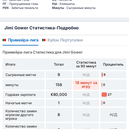
ПГ
: Пропущенные голы
КШ
: Клиншиты
PEN
: Забитые пенальти
Минуты
: Сыгранные минуты
Jimi Gower Статистика-Подробно
Примейра-лига
Кубок Португалии
Примейра-лига Статистика для Jimi Gower
Статистика
Итого
Тотал
Процентиль
за 90 минут
9
Сыгранные матчи
Н/Д
6
18 минут за
158
минуты
0
игру
€80,000
Годовая зарплата
Н/Д
27
1
Начатые матчи
Н/Д
0
Количество замен
8
Н/Д
игроком другого
Н/Д
игрока
Количество замен