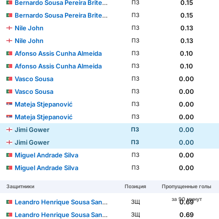
Bernardo Sousa Pereira Brites Martins
0.15
ПЗ
Bernardo Sousa Pereira Brites Martins
0.15
ПЗ
Nile John
0.13
ПЗ
Nile John
0.13
ПЗ
Afonso Assis Cunha Almeida
0.10
ПЗ
Afonso Assis Cunha Almeida
0.10
ПЗ
Vasco Sousa
0.00
ПЗ
Vasco Sousa
0.00
ПЗ
Mateja Stjepanović
0.00
ПЗ
Mateja Stjepanović
0.00
ПЗ
Jimi Gower
0.00
ПЗ
Jimi Gower
0.00
ПЗ
Miguel Andrade Silva
0.00
ПЗ
Miguel Andrade Silva
0.00
ПЗ
Защитники
Позиция
Пропущенные голы
за 90 минут
Leandro Henrique Sousa Santos
0.69
ЗЩ
Leandro Henrique Sousa Santos
0.69
ЗЩ