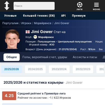
ЛИГИ
МЕНЮ
Угловые
большой теннис (EN)
API
Премиум
Португалия
/
Игроки
/
Морейренсе
/
Jimi Gower
Прогноз
Jimi Gower
Стат-ка
Клуб :
Морейренсе
Позиция :
Полузащитник - Центральный полузащитник
Национ
Игровой номер :
#30
Возраст (День рождения) :
21 (01/10/2004)
Рост :
181cm
Вес 
Общее
Голы, вероятный счет, удары
Ассисты и пасы
Д
2025/2026
2024/2025
2023/2024
2022/2023
202
2025/2026 и статистика карьеры
- Jimi Gower
Средний рейтинг в Примейра-лига
4.25
Рейтинг по ассистам : -1 / 422 Игроков