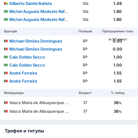
Gilberto Dambi Batista
1.49
ЗЩ
Michel Augusto Modesto Rafael dos Santos
1.80
ЗЩ
Michel Augusto Modesto Rafael dos Santos
1.80
ЗЩ
Вратари
Позиция
Пропущенные голы
за 90 минут
Michael Simões Domingues
0.00
ВР
Michael Simões Domingues
0.00
ВР
Caio Gobbo Secco
1.00
ВР
Caio Gobbo Secco
1.00
ВР
André Ferreira
1.55
ВР
André Ferreira
1.55
ВР
Менеджеры
Возраст
% побед
Vasco Maria de Albuquerque Botelho da Costa
36
37
%
Vasco Maria de Albuquerque Botelho da Costa
36
37
%
Трофеи и титулы