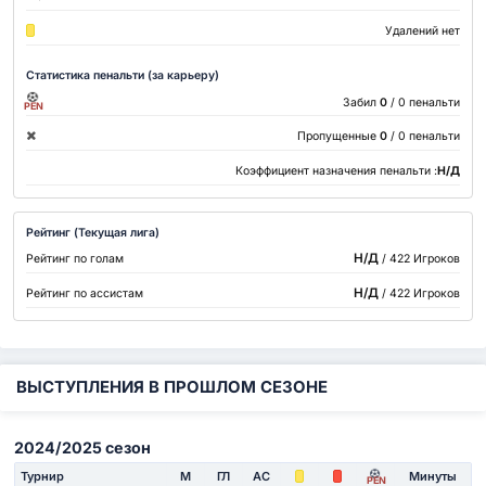
Удалений нет
Статистика пенальти (за карьеру)
Забил
0
/ 0 пенальти
PEN
Пропущенные
0
/ 0 пенальти
Коэффициент назначения пенальти :
Н/Д
Рейтинг (Текущая лига)
Н/Д
Рейтинг по голам
/ 422 Игроков
Н/Д
Рейтинг по ассистам
/ 422 Игроков
ВЫСТУПЛЕНИЯ В ПРОШЛОМ СЕЗОНЕ
2024/2025 сезон
Турнир
М
ГЛ
АС
Минуты
PEN