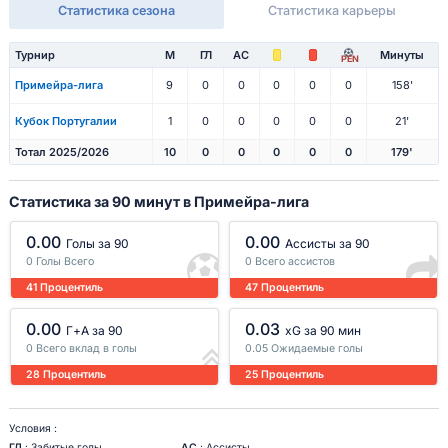
Статистика сезона
Статистика карьеры
Турнир
М
ГЛ
АС
Минуты
PEN
Примейра-лига
9
0
0
0
0
0
158'
Кубок Португалии
1
0
0
0
0
0
21'
Тотал 2025/2026
10
0
0
0
0
0
179'
Статистика за 90 минут в Примейра-лига
0.00
0.00
Голы за 90
Ассисты за 90
0 Голы Всего
0 Всего ассистов
41 Процентиль
47 Процентиль
0.00
0.03
Г+A за 90
xG за 90 мин
0 Всего вклад в голы
0.05 Ожидаемые голы
28 Процентиль
25 Процентиль
Условия :
ГЛ
: Забитые голы
АС
: Ассисты