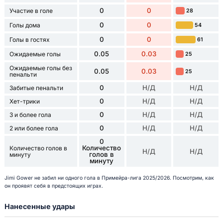
0
0
Участие в голе
28
0
0
Голы дома
54
0
0
Голы в гостях
61
0.05
0.03
Ожидаемые голы
25
Ожидаемые голы без
0.05
0.03
25
пенальти
0
Н/Д
Н/Д
Забитые пенальти
0
Н/Д
Н/Д
Хет-трики
0
Н/Д
Н/Д
3 и более гола
0
Н/Д
Н/Д
2 или более гола
0
Количество
Количество голов в
Н/Д
Н/Д
голов в
минуту
минуту
Jimi Gower не забил ни одного гола в Примейра-лига 2025/2026. Посмотрим, как
он проявят себя в предстоящих играх.
Нанесенные удары