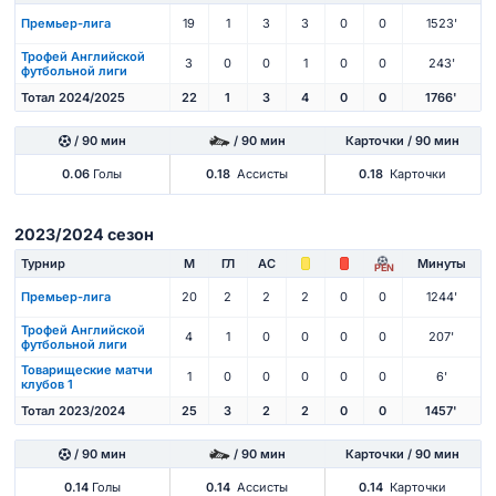
Премьер-лига
19
1
3
3
0
0
1523'
Трофей Английской
3
0
0
1
0
0
243'
футбольной лиги
Тотал 2024/2025
22
1
3
4
0
0
1766'
/ 90 мин
/ 90 мин
Карточки / 90 мин
0.06
Голы
0.18
Ассисты
0.18
Карточки
2023/2024 сезон
Турнир
М
ГЛ
АС
Минуты
PEN
Премьер-лига
20
2
2
2
0
0
1244'
Трофей Английской
4
1
0
0
0
0
207'
футбольной лиги
Товарищеские матчи
1
0
0
0
0
0
6'
клубов 1
Тотал 2023/2024
25
3
2
2
0
0
1457'
/ 90 мин
/ 90 мин
Карточки / 90 мин
0.14
Голы
0.14
Ассисты
0.14
Карточки