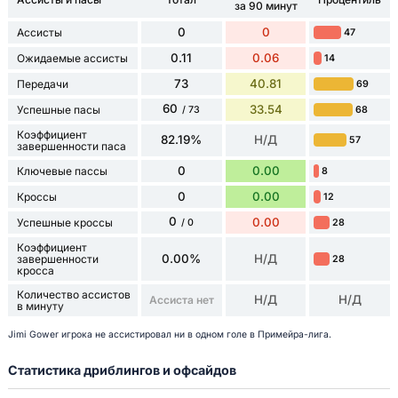
за 90 минут
0
0
Ассисты
47
0.11
0.06
Ожидаемые ассисты
14
73
40.81
Передачи
69
60
33.54
Успешные пасы
68
/ 73
Коэффициент
82.19%
Н/Д
57
завершенности паса
0
0.00
Ключевые пассы
8
0
0.00
Кроссы
12
0
0.00
Успешные кроссы
28
/ 0
Коэффициент
0.00%
Н/Д
завершенности
28
кросса
Количество ассистов
Н/Д
Н/Д
Ассиста нет
в минуту
Jimi Gower игрока не ассистировал ни в одном голе в Примейра-лига.
Статистика дриблингов и офсайдов