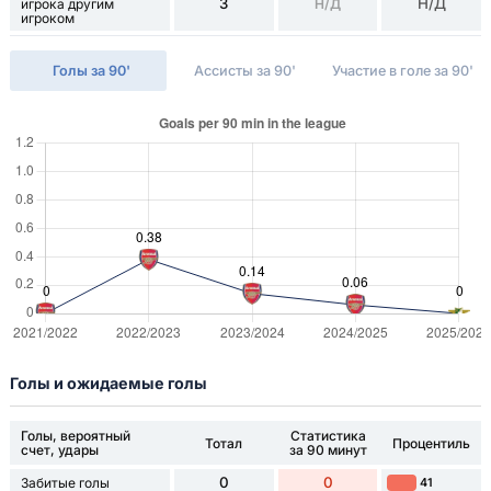
3
Н/Д
игрока другим
Н/Д
игроком
Голы за 90'
Ассисты за 90'
Участие в голе за 90'
Голы и ожидаемые голы
Голы, вероятный
Статистика
Тотал
Процентиль
счет, удары
за 90 минут
0
0
Забитые голы
41