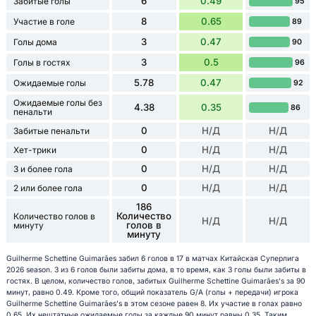
6
0.49
Забитые голы
95
8
0.65
Участие в голе
89
3
0.47
Голы дома
90
3
0.5
Голы в гостях
96
5.78
0.47
Ожидаемые голы
92
Ожидаемые голы без
4.38
0.35
86
пенальти
0
Н/Д
Н/Д
Забитые пенальти
0
Н/Д
Н/Д
Хет-трики
0
Н/Д
Н/Д
3 и более гола
0
Н/Д
Н/Д
2 или более гола
186
Количество
Количество голов в
Н/Д
Н/Д
голов в
минуту
минуту
Guilherme Schettine Guimarães забил 6 голов в 17 в матчах Китайская Суперлига
2026 season. 3 из 6 голов были забиты дома, в то время, как 3 голы были забиты в
гостях. В целом, количество голов, забитых Guilherme Schettine Guimarães's за 90
минут, равно 0.49. Кроме того, общий показатель G/A (голы + передачи) игрока
Guilherme Schettine Guimarães's в этом сезоне равен 8. Их участие в голах равно
0.65. Их нештатные ожидаемые голы за каждые 90 минут равны 0.35. Таким