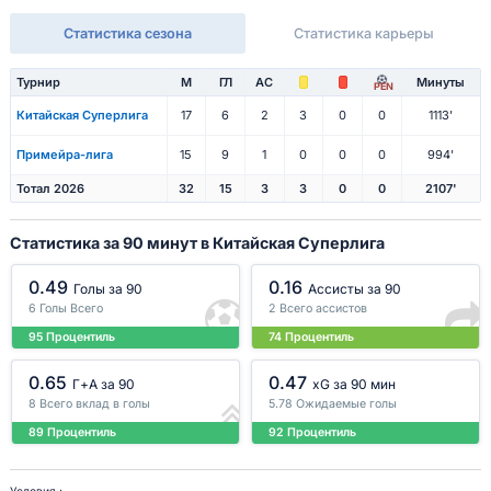
Статистика сезона
Статистика карьеры
Турнир
М
ГЛ
АС
Минуты
PEN
Китайская Суперлига
17
6
2
3
0
0
1113'
Примейра-лига
15
9
1
0
0
0
994'
Тотал 2026
32
15
3
3
0
0
2107'
Статистика за 90 минут в Китайская Суперлига
0.49
0.16
Голы за 90
Ассисты за 90
6 Голы Всего
2 Всего ассистов
95 Процентиль
74 Процентиль
0.65
0.47
Г+A за 90
xG за 90 мин
8 Всего вклад в голы
5.78 Ожидаемые голы
89 Процентиль
92 Процентиль