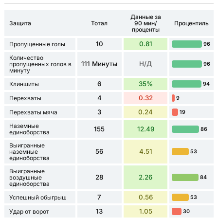
Данные за
Защита
Тотал
90 мин/
Процентиль
проценты
10
0.81
Пропущенные голы
96
Количество
111 Минуты
Н/Д
пропущенных голов в
96
минуту
6
35%
Клиншиты
94
4
0.32
Перехваты
9
3
0.24
Перехваты мяча
19
Наземные
155
12.49
86
единоборства
Выигранные
56
4.51
наземные
53
единоборства
Выигранные
28
2.26
воздушные
84
единоборства
7
0.56
Успешный обыгрыш
53
13
1.05
Удар от ворот
30