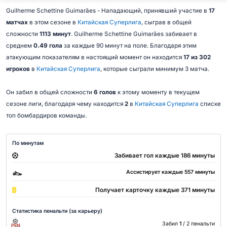
Guilherme Schettine Guimarães - Нападающий, принявший участие в
17
матчах
в этом сезоне в
Китайская Суперлига
, сыграв в общей
сложности
1113 минут
. Guilherme Schettine Guimarães забивает в
среднем
0.49 гола
за каждые 90 минут на поле. Благодаря этим
атакующим показателям в настоящий момент он находится
17 из 302
игроков
в
Китайская Суперлига
, которые сыграли минимум 3 матча.
Он забил в общей сложности
6 голов
к этому моменту в текущем
сезоне лиги, благодаря чему находится
2
в
Китайская Суперлига
списке
топ бомбардиров команды.
По минутам
Забивает гол каждые 186 минуты
Ассистирует каждые 557 минуты
Получает карточку каждые 371 минуты
Статистика пенальти (за карьеру)
Забил
1
/ 2 пенальти
PEN