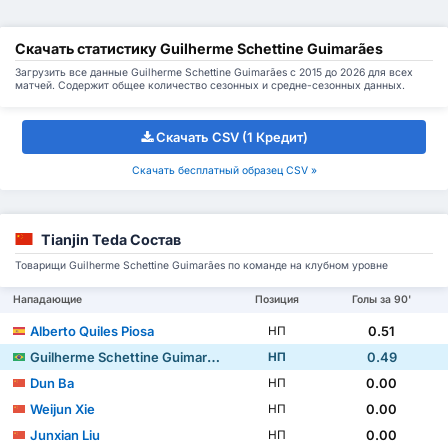
Скачать статистику Guilherme Schettine Guimarães
Загрузить все данные Guilherme Schettine Guimarães с 2015 до 2026 для всех
матчей. Содержит общее количество сезонных и средне-сезонных данных.
Скачать CSV (1 Кредит)
Скачать бесплатный образец CSV »
Tianjin Teda Состав
Товарищи Guilherme Schettine Guimarães по команде на клубном уровне
Нападающие
Позиция
Голы за 90'
Alberto Quiles Piosa
0.51
НП
Guilherme Schettine Guimarães
0.49
НП
Dun Ba
0.00
НП
Weijun Xie
0.00
НП
Junxian Liu
0.00
НП