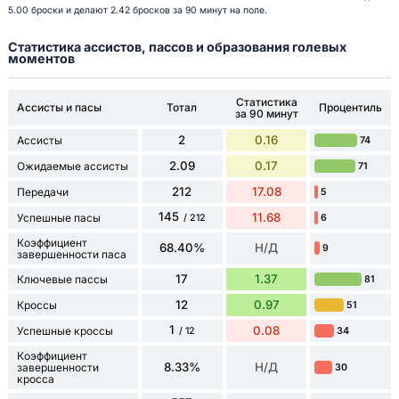
5.00 броски и делают 2.42 бросков за 90 минут на поле.
Статистика ассистов, пассов и образования голевых
моментов
Статистика
Ассисты и пасы
Тотал
Процентиль
за 90 минут
2
0.16
Ассисты
74
2.09
0.17
Ожидаемые ассисты
71
212
17.08
Передачи
5
145
11.68
Успешные пасы
6
/ 212
Коэффициент
68.40%
Н/Д
9
завершенности паса
17
1.37
Ключевые пассы
81
12
0.97
Кроссы
51
1
0.08
Успешные кроссы
34
/ 12
Коэффициент
8.33%
Н/Д
завершенности
30
кросса