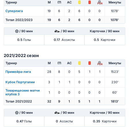
Турнир
М
ГЛ
АС
Минуты
PEN
Суперлига
19
6
2
6
0
0
1078'
Тотал 2022/2023
19
6
2
6
0
0
1078'
/ 90 мин
/ 90 мин
Карточки / 90 мин
0.5
Голы
0.17
Ассисты
0.5
Карточки
2021/2022 сезон
Турнир
М
ГЛ
АС
Минуты
PEN
Примейра-лига
28
8
0
5
1
1
1523'
Кубок Португалии
3
1
1
0
0
0
230'
Товарищеские матчи
1
0
0
0
0
0
60'
клубов 3
Тотал 2021/2022
32
9
1
5
1
1
1813'
/ 90 мин
/ 90 мин
Карточки / 90 мин
0.47
Голы
0
Ассисты
0.35
Карточки