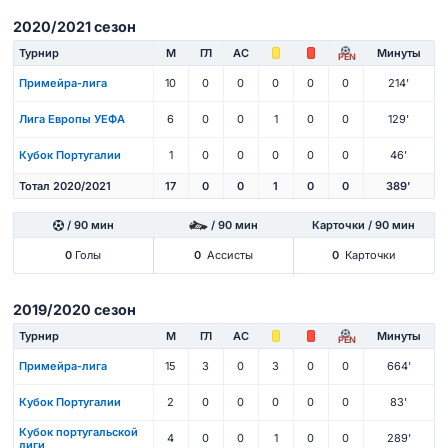
2020/2021 сезон
Турнир
М
ГЛ
АС
Минуты
PEN
Примейра-лига
10
0
0
0
0
0
214'
Лига Европы УЕФА
6
0
0
1
0
0
129'
Кубок Португалии
1
0
0
0
0
0
46'
Тотал 2020/2021
17
0
0
1
0
0
389'
/ 90 мин
/ 90 мин
Карточки / 90 мин
0
Голы
0
Ассисты
0
Карточки
2019/2020 сезон
Турнир
М
ГЛ
АС
Минуты
PEN
Примейра-лига
15
3
0
3
0
0
664'
Кубок Португалии
2
0
0
0
0
0
83'
Кубок португальской
4
0
0
1
0
0
289'
лиги