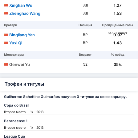
Xinghan Wu
1.27
ЗЩ
Zhenghao Wang
1.53
ЗЩ
Вратари
Позиция
Пропущенные голы
за 90 минут
Bingliang Yan
0.97
ВР
Yuxi Qi
1.43
ВР
Менеджеры
Возраст
% побед
Genwei Yu
35
52
%
Трофеи и титулы
Guilherme Schettine Guimarães получил 0 титулов за свою карьеру.
Copa do Brasil
Второе место
1x
2013
Paranaense 1
Второе место
1x
2013
League Cup