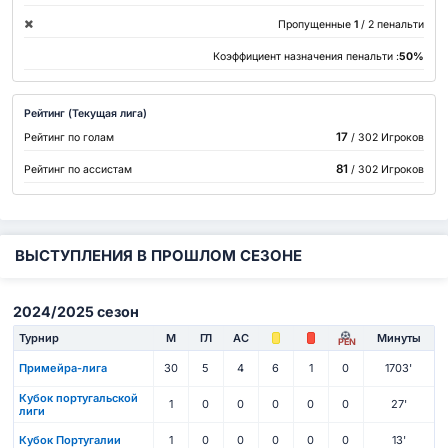
Пропущенные
1
/ 2 пенальти
Коэффициент назначения пенальти :
50%
Рейтинг (Текущая лига)
17
Рейтинг по голам
/ 302 Игроков
81
Рейтинг по ассистам
/ 302 Игроков
ВЫСТУПЛЕНИЯ В ПРОШЛОМ СЕЗОНЕ
2024/2025 сезон
Турнир
М
ГЛ
АС
Минуты
PEN
Примейра-лига
30
5
4
6
1
0
1703'
Кубок португальской
1
0
0
0
0
0
27'
лиги
Кубок Португалии
1
0
0
0
0
0
13'