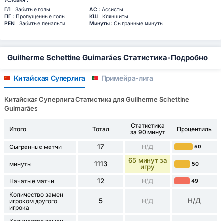
Условия :
ГЛ
: Забитые голы
АС
: Ассисты
ПГ
: Пропущенные голы
КШ
: Клиншиты
PEN
: Забитые пенальти
Минуты
: Сыгранные минуты
Guilherme Schettine Guimarães Статистика-Подробно
Китайская Суперлига
Примейра-лига
Китайская Суперлига Статистика для Guilherme Schettine
Guimarães
Статистика
Итого
Тотал
Процентиль
за 90 минут
17
Сыгранные матчи
Н/Д
59
65 минут за
1113
минуты
50
игру
12
Начатые матчи
Н/Д
49
Количество замен
5
Н/Д
игроком другого
Н/Д
игрока
Количество замен