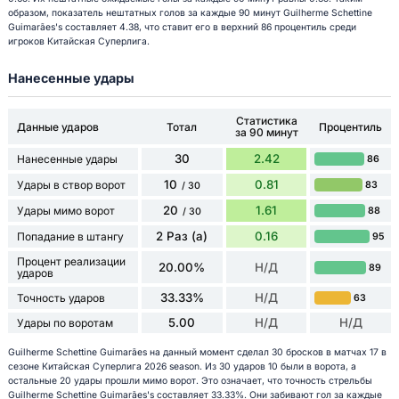
образом, показатель нештатных голов за каждые 90 минут Guilherme Schettine
Guimarães's составляет 4.38, что ставит его в верхний 86 процентиль среди
игроков Китайская Суперлига.
Нанесенные удары
Статистика
Данные ударов
Тотал
Процентиль
за 90 минут
30
2.42
Нанесенные удары
86
10
0.81
Удары в створ ворот
83
/ 30
20
1.61
Удары мимо ворот
88
/ 30
2 Раз (а)
0.16
Попадание в штангу
95
Процент реализации
20.00%
Н/Д
89
ударов
33.33%
Н/Д
Точность ударов
63
5.00
Н/Д
Н/Д
Удары по воротам
Guilherme Schettine Guimarães на данный момент сделал 30 бросков в матчах 17 в
сезоне Китайская Суперлига 2026 season. Из 30 ударов 10 были в ворота, а
остальные 20 удары прошли мимо ворот. Это означает, что точность стрельбы
Guilherme Schettine Guimarães's составляет 33.33%. Они забивают гол за каждые