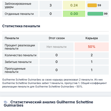
Заблокированные
3
0.24
59
удары
0
0.00
Отданные пенальти
99
Статистика пенальти
Пенальти
Этот сезон
Карьера
Процент реализации
50%
Нет пенальти
пенальти
0
2
Количество пенальти
0
1
Забитые пенальти
Пропущенные
0
1
пенальти
Guilherme Schettine Guimarães за свою карьеру реализовал 2 пенальти. Из них
Guilherme Schettine Guimarães забил 1 пенальти, пропустив 1. Общий коэффициент
реализации пенальти для Guilherme Schettine Guimarães – 50%.
Статистический анализ Guilherme Schettine
Guimarães