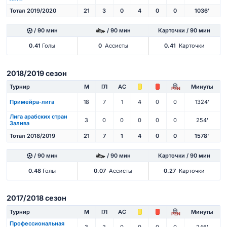
Тотал 2019/2020
21
3
0
4
0
0
1036'
/ 90 мин
/ 90 мин
Карточки / 90 мин
0.41
Голы
0
Ассисты
0.41
Карточки
2018/2019 сезон
Турнир
М
ГЛ
АС
Минуты
PEN
Примейра-лига
18
7
1
4
0
0
1324'
Лига арабских стран
3
0
0
0
0
0
254'
Залива
Тотал 2018/2019
21
7
1
4
0
0
1578'
/ 90 мин
/ 90 мин
Карточки / 90 мин
0.48
Голы
0.07
Ассисты
0.27
Карточки
2017/2018 сезон
Турнир
М
ГЛ
АС
Минуты
PEN
Профессиональная
3
2
0
0
0
0
246'