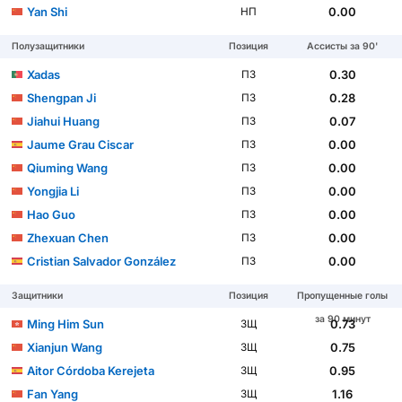
Yan Shi
0.00
НП
Полузащитники
Позиция
Ассисты за 90'
Xadas
0.30
ПЗ
Shengpan Ji
0.28
ПЗ
Jiahui Huang
0.07
ПЗ
Jaume Grau Ciscar
0.00
ПЗ
Qiuming Wang
0.00
ПЗ
Yongjia Li
0.00
ПЗ
Hao Guo
0.00
ПЗ
Zhexuan Chen
0.00
ПЗ
Cristian Salvador González
0.00
ПЗ
Защитники
Позиция
Пропущенные голы
за 90 минут
Ming Him Sun
0.73
ЗЩ
Xianjun Wang
0.75
ЗЩ
Aitor Córdoba Kerejeta
0.95
ЗЩ
Fan Yang
1.16
ЗЩ