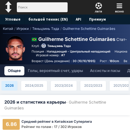
ЛИГИ
МЕНЮ
Угловые
большой теннис (EN)
API
Премиум
Китай
/
Игроки
/
Тяньцзинь Тэда
/
Guilherme Schettine Guimarães
Прогноз
Guilherme Schettine Guimarães
Стат-к
Клуб :
Тяньцзинь Тэда
Позиция :
Нападающий - Центральный нападающий
Национал
Игровой номер :
#7
Возраст (День рождения) :
30 (10/10/1995)
Рост :
180cm
Вес
Общее
Голы, вероятный счет, удары
Ассисты и пасы
Д
2026
2024/2025
2023/2024
2022/2023
2021/202
2026 и статистика карьеры
- Guilherme Schettine
Guimarães
Средний рейтинг в Китайская Суперлига
6.86
Рейтинг по голам : 17 / 302 Игроков