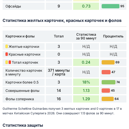
9
0.73
Офсайды
95
Статистика желтых карточек, красных карточек и фолов
Статистика
Карточки и фолы
Тотал
Процентиль
за 90 минут
3
Н/Д
Н/Д
Желтые карточки
0
Н/Д
Н/Д
Красные карточки
3
0.24
Тотал карточек
69
371 минуты
Количество карточек
Н/Д
47
/ карта
в минуту
3
18%
Карточки более 0.5
74
14
1.13
Совершенные фолы
45
16
1.29
Фолы соперника
64
Guilherme Schettine Guimarães получил 3 желтых карточек and 0 карточек в 17 в
матчах Китайская Суперлига 2026. Они совершают 1.13 фолов за 90 минут.
Статистика защиты