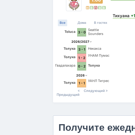
Н
В
П
В
В
Тихуана
+
Все
Дома
В гостях
Seattle
Toluca
3 - 0
Sounders
2026/2027
Толука
Некакса
3 - 1
УНАМ Пумас
Толука
1 - 2
Гвадалахара
Толука
0 - 2
2026
УАНЛ Тигрес
Толука
1 - 1
Следующий
Предыдущий
Получите ежед