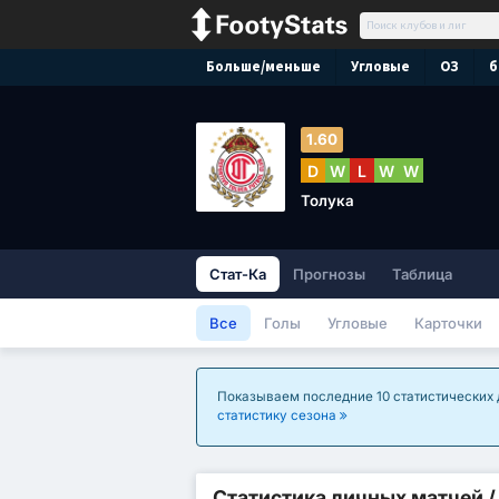
Больше/меньше
Угловые
ОЗ
б
1.60
D
W
L
W
W
Толука
Стат-Ка
Прогнозы
Таблица
Все
Голы
Угловые
Карточки
Показываем последние 10 статистических д
статистику сезона
Статистика личных матчей 