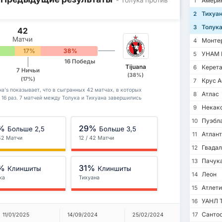
Амери
1
Тихуа
2
Толук
3
42
Матчи
Монте
4
17%
38%
УНАМ 
5
16 Победы
Tijuana
Керета
6
7 Ничьи
(38%)
(17%)
Крус А
7
а's показывает, что в сыгранных 42 матчах, в которых
Атлас
8
 16 раз. 7 матчей между Толука и Тихуана завершились
Некак
9
Пуэбл
10
%
29%
Больше 2,5
Больше 3,5
Атлант
11
 42 Матчи
12 / 42 Матчи
Гвадал
12
Пачук
13
%
31%
Клиншиты
Клиншиты
Леон
14
ка
Тихуана
Атлети
15
УАНЛ Т
16
Сантос
17
11/01/2025
14/09/2024
25/02/2024
16/09/20