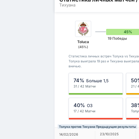
Тихуана
45%
19 Победы
Toluca
(45%)
Статистика личных встреч Толука vs Тихуан
Толука выиграла 19 раз и Тихуана выиграла
вничью.
74%
50
Больше 1,5
31 / 42 Матчи
21 /
40%
38
ОЗ
17 / 42 Матчи
Толу
Толука против Тихуана Предыдущие результаты
23/10/2025
14/02/2026