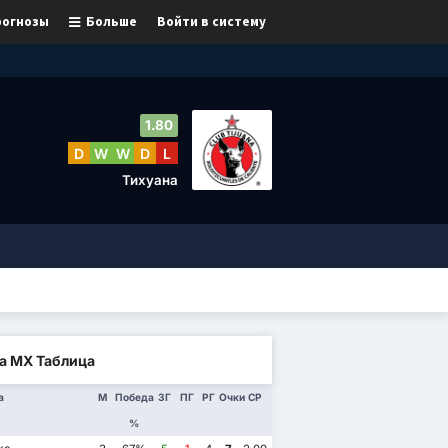
рогнозы
Больше
Войти в систему
1.80
D
W
W
D
L
Тихуана
а МХ Таблица
а
М
Победа
ЗГ
ПГ
РГ
Очки
СР
%