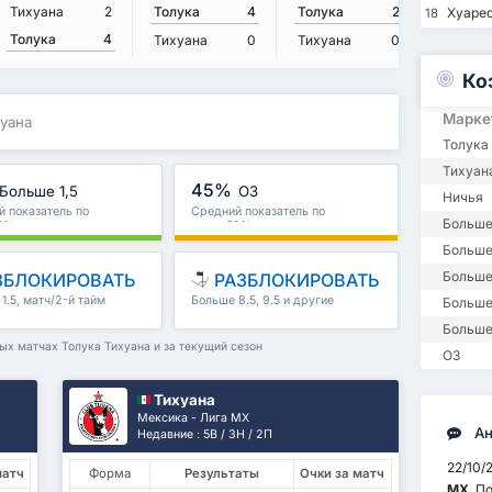
Тихуана
2
Толука
4
Толука
2
Тихуан
Хуаре
18
Толука
4
Тихуана
0
Тихуана
0
Толука
Ко
Марке
хуана
Толука
Тихуан
45%
Больше 1,5
ОЗ
Ничья
 показатель по
Средний показатель по
Больше
74%
лиге : 59%
Больше 
Больше
ЗБЛОКИРОВАТЬ
РАЗБЛОКИРОВАТЬ
1.5, матч/2-й тайм
Больше 8.5, 9.5 и другие
Больше
е
Больше
ных матчах Толука Тихуана и за текущий сезон
ОЗ
Тихуана
Мексика - Лига МХ
Ан
Недавние : 5В / 3Н / 2П
22/10/
матч
Форма
Результаты
Очки за матч
МХ
. П