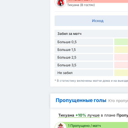
Тихуана (В гостях)
Исход
Забил за матч
Больше 0,5
Больше 1,5
Больше 2,5
Больше 3,5
Не забил
* В статистику включены матчи дома и на выезде
Пропущенные голы
Кто пропу
Тихуана
+10%
лучше
в плане
Проп
1 Пропущено / матч