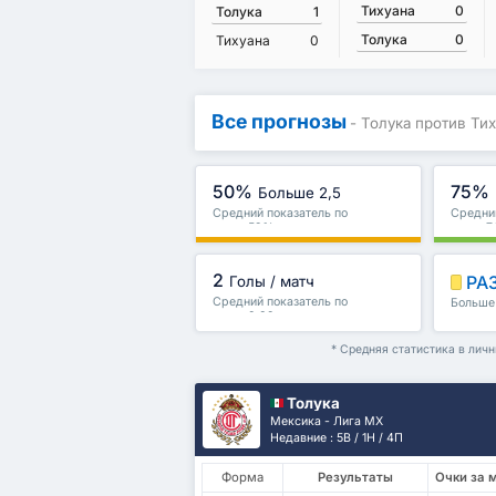
Тихуана
0
Толука
1
Толука
0
Тихуана
0
Все прогнозы
- Толука против Ти
50%
75%
Больше 2,5
Средний показатель по
Средний
лиге : 59%
лиге : 
2
РА
Голы / матч
Средний показатель по
Больше 
лиге : 2.89
и други
* Средняя статистика в лич
Толука
Мексика - Лига МХ
Недавние : 5В / 1Н / 4П
Форма
Результаты
Очки за 