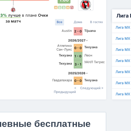
Н
В
В
Н
П
Лига 
13%
лучше
в плане
Очки
за матч
Все
Дома
В гостях
Лига МХ
Austin
Tijuana
2 - 0
Лига МХ
2026/2027
Атлетико
Тихуана
0 - 0
Сан-Луис
Лига МХ 
Тихуана
Леон
1 - 0
Лига МХ
УАНЛ Тигрес
Тихуана
3 - 1
Лига МХ 
2025/2026
Гвадалахара
Тихуана
0 - 0
Лига МХ
Следующий
Предыдущий
Лига МХ
невные бесплатные