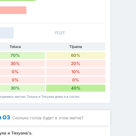
1Т/2Т
Toluca
Tijuana
70%
60%
30%
20%
0%
10%
0%
0%
30%
40%
гранных матчах Толука и Тихуана дома и в гостях.
и ОЗ
Сколько голов будет в этом матче?
ука и Тихуана's.