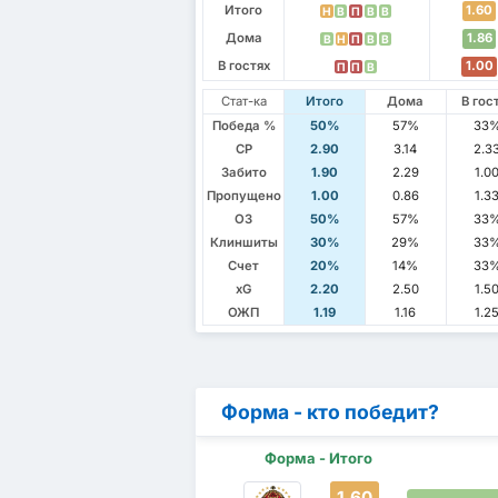
Итого
1.60
Н
В
П
В
В
Дома
1.86
В
Н
П
В
В
В гостях
1.00
П
П
В
Стат-ка
Итого
Дома
В гос
Победа %
50%
57%
33
СР
2.90
3.14
2.3
Забито
1.90
2.29
1.0
Пропущено
1.00
0.86
1.3
ОЗ
50%
57%
33
Клиншиты
30%
29%
33
Счет
20%
14%
33
xG
2.20
2.50
1.5
ОЖП
1.19
1.16
1.2
Форма - кто победит?
Форма - Итого
1.60