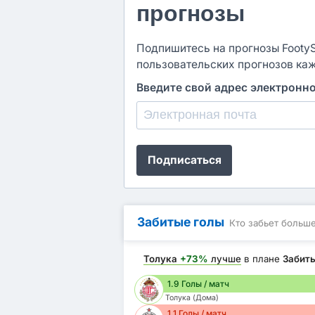
прогнозы
Подпишитесь на прогнозы FootySt
пользовательских прогнозов ка
Введите свой адрес электронн
Подписаться
Забитые голы
Кто забьет больш
Толука
+73%
лучше
в плане
Забит
1.9 Голы / матч
Толука (Дома)
1.1 Голы / матч