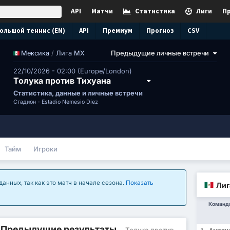
API
Матчи
Статистика
Лиги
П
ольшой теннис (EN)
API
Премиум
Прогноз
CSV
/
Лига МХ
Предыдущие личные встречи
Мексика
22/10/2026 - 02:00 (Europe/London)
Толука против Тихуана
Статистика, данные и личные встречи
Стадион -
Estadio Nemesio Díez
Тайм
Игроки
анных, так как это матч в начале сезона.
Показать
Лиг
Команд
/ Предыдущие результаты
- Толука против