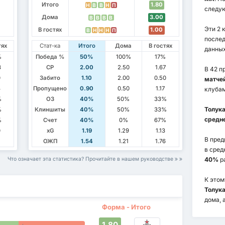
Итого
1.80
Н
В
В
Н
П
следу
Дома
3.00
В
В
В
В
Эти 2 
В гостях
1.00
В
Н
Н
Н
П
послед
тях
Стат-ка
Итого
Дома
В гостях
данных
%
Победа %
50%
100%
17%
3
СР
2.00
2.50
1.67
В 42 п
0
Забито
1.10
2.00
0.50
матче
3
Пропущено
0.90
0.50
1.17
клубам
%
ОЗ
40%
50%
33%
Толук
%
Клиншиты
40%
50%
33%
средне
%
Счет
40%
0%
67%
0
xG
1.19
1.29
1.13
В пре
5
ОЖП
1.54
1.21
1.76
в сред
Что означает эта статистика? Прочитайте в нашем руководстве
40%
ра
К этом
Толук
дома, 
Форма - Итого
1.80