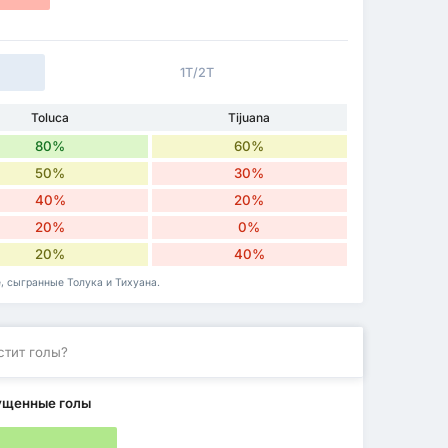
1Т/2Т
Toluca
Tijuana
80%
60%
50%
30%
40%
20%
20%
0%
20%
40%
, сыгранные Толука и Тихуана.
стит голы?
ущенные голы