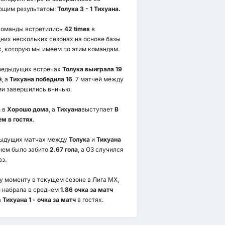
ющим результатом:
Толука 3 - 1 Тихуана.
команды встретились
42 times
в
них нескольких сезонах на основе базы
, которую мы имеем по этим командам.
редыдущих встречах
Толука выиграла 19
й
, а
Тихуана победила 16
. 7 матчей между
и завершились вничью.
а
в
Хорошо дома
, а
Тихуана
выступает
В
м в гостях
.
дыдущих матчах между
Толука
и
Тихуана
нем было забито
2.67 гола
, а ОЗ случился
з.
у моменту в текущем сезоне в Лига МХ,
а
набрала в среднем
1.86 очка за матч
а
Тихуана 1 - очка за матч
в гостях.