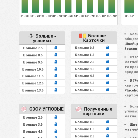
0' - 10'
11' - 20'
21' - 30'
31' - 40'
41' - 50'
51' - 60'
61' - 70'
71' - 80'
81' - 90'
0' - 15'
Боль
Больше -
Больше -
общего
Карточки
угловых
Швейц
Больше 0.5
Больше 7.5
Season 
Больше 1.5
Больше 8.5
Ста
Больше 2.5
матчей
Больше 9.5
то вре
Больше 3.5
Больше 10.5
средне
Больше 4.5
Больше 11.5
В ?
Больше 5.5
Больше 12.5
карточ
Больше 6.5
Больше 13.5
Placeh
карточ
Боль
СВОИ УГЛОВЫЕ
Полученные
угловы
карточки
матча.
Больше 2.5
Больше 0.5
Больше 3.5
Шве
Больше 1.5
матчей
Больше 4.5
Больше 2.5
Боль