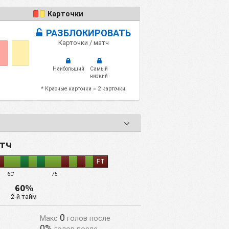
Карточки
РАЗБЛОКИРОВАТЬ
Карточки / матч
Наибольший
Самый
низкий
* Красные карточки = 2 карточки.
атч
FT
60'
75'
60%
2-й тайм
0
Макс
голов после
0%
голов после