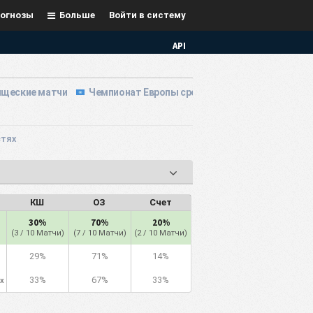
огнозы
Больше
Войти в систему
API
щеские матчи
Чемпионат Европы среди молодёжных команд
стях
КШ
ОЗ
Счет
30%
70%
20%
(3 / 10 Матчи)
(7 / 10 Матчи)
(2 / 10 Матчи)
29%
71%
14%
33%
67%
33%
х