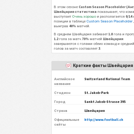
Custom Season Placeholder (Анг
В этом сезоне
Швейцария статистика
показывает, что ком
0/14
выступает
Очень хорошо
и располагается
позиции в таблице
Custom Season Placeholder
40%
выиграв
матчей.
1.8
В среднем Швейцария забивает
гола и проп
1.2
70%
Швейцария
гола за матч.
матчей
завершаются с голами обеих команд и средний
3
голов за матч составляет
.
Краткие факты Швейцария
Английское
Switzerland National Team
название
Стадион
St. Jakob-Park
Город
Sankt Jakob-Strasse 395
Страна
Швейцария
Официальные
http://www.football.ch
сайты