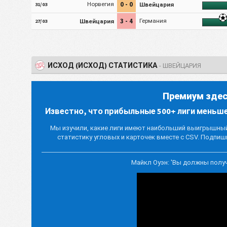
0 - 0
Норвегия
Швейцария
31/03
3 - 4
Швейцария
Германия
27/03
ИСХОД (ИСХОД) СТАТИСТИКА
- ШВЕЙЦАРИЯ
Премиум здес
Известно, что прибыльные 500+ лиги меньш
Мы изучили, какие лиги имеют наибольший выигрышный 
статистику угловых и карточек вместе с CSV. Подпиши
Майкл Оуэн: 'Вы должны полу