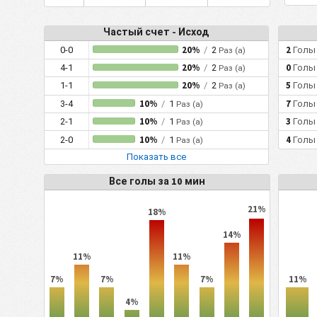
Частый счет - Исход
20%
2
0-0
/
2
Голы
Раз (а)
20%
0
4-1
/
2
Голы
Раз (а)
20%
5
1-1
/
2
Голы
Раз (а)
10%
7
3-4
/
1
Голы
Раз (а)
10%
3
2-1
/
1
Голы
Раз (а)
10%
4
2-0
/
1
Голы
Раз (а)
Показать все
Все голы за 10 мин
21%
18%
14%
11%
11%
7%
7%
7%
11%
4%