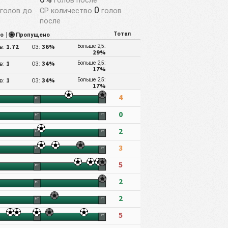
0
голов до
СР количество
голов
после
Тотал
то
|
Пропущено
1.72
36%
Больше 2,5:
ов:
ОЗ:
29%
1
34%
Больше 2,5:
ов:
ОЗ:
17%
1
34%
Больше 2,5:
ов:
ОЗ:
17%
4
HT
FT
0
HT
FT
2
HT
FT
3
HT
FT
5
HT
FT
2
HT
FT
2
HT
FT
5
HT
FT