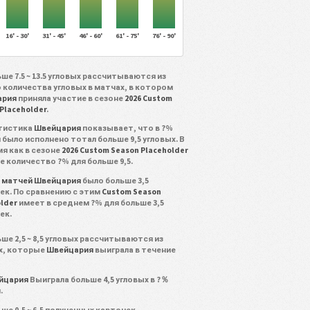
16' - 30'
31' - 45'
46' - 60'
61' - 75'
76' - 90'
ше 7.5 ~ 13.5 угловых рассчитываются из
 количества угловых в матчах, в котором
ария
приняла участие в сезоне
2026 Custom
Placeholder
.
тистика
Швейцария
показывает, что в ?%
 было исполнено тотал больше 9,5 угловых. В
мя как в сезоне
2026 Custom Season Placeholder
е количество ?% для больше 9,5.
% матчей Швейцария
было больше 3,5
ек. По сравнению с этим
Custom Season
older
имеет в среднем ?% для больше 3,5
ек.
ше 2,5 ~ 8,5 угловых рассчитываются из
х, которые
Швейцария
выиграла в течение
йцария
Выиграла больше 4,5 угловых в ?％
.
ше 0,5 ~ 6,5 полученных карточек