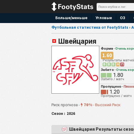
Больше/меньше
Угловые
ОЗ
Футбольная статистика от FootyStats
›
А
Швейцария
Форма
Очень хо
-
1.60
Результаты матче
В
В
В
Н
П
Забито
Очень хо
-
1.80
Забито / матч
Пропущено
Плох
-
1.20
Пропущено / матч
70%
Риск прогноза -
-
Высокий Риск
Сезон :
2026
Швейцария Результаты сезо