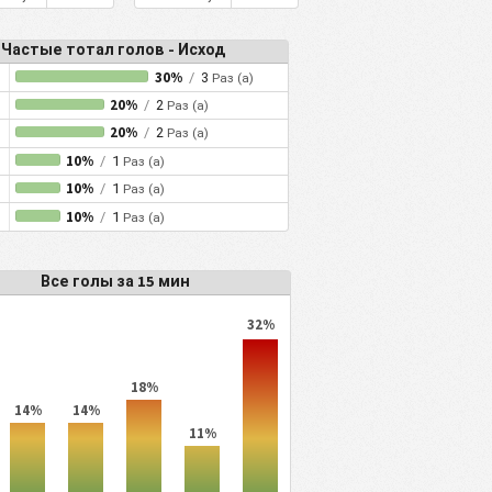
Частые тотал голов - Исход
30%
/
3
Раз (а)
20%
/
2
Раз (а)
20%
/
2
Раз (а)
10%
/
1
Раз (а)
10%
/
1
Раз (а)
10%
/
1
Раз (а)
Все голы за 15 мин
32%
18%
14%
14%
11%