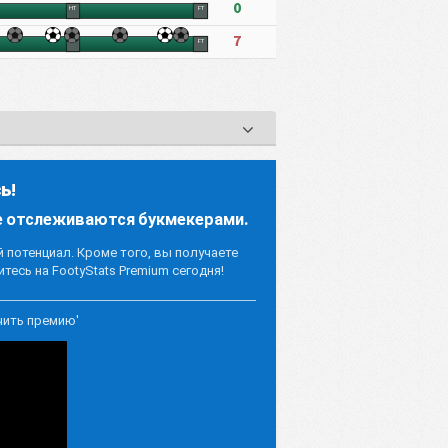
0
HT
FT
7
HT
FT
ь!
е отслеживаются букмекерами.
потенциал. Кроме того, вы получаете
тесь на FootyStats Premium сегодня!
чить премию'