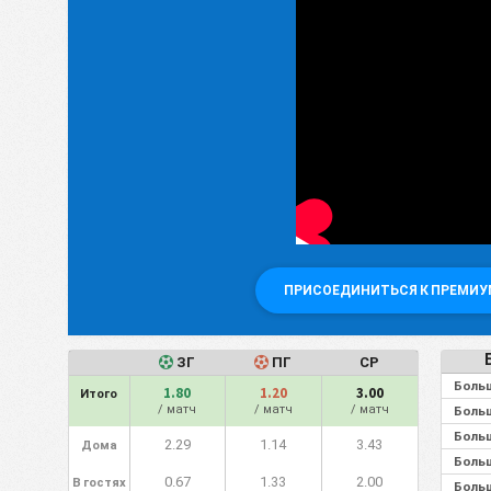
ПРИСОЕДИНИТЬСЯ К ПРЕМИУ
ЗГ
ПГ
СР
Больш
1.80
1.20
3.00
Итого
/ матч
/ матч
/ матч
Больш
Больш
2.29
1.14
3.43
Дома
Больш
0.67
1.33
2.00
В гостях
Больш