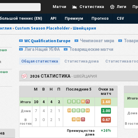
Матчи
Статистика
Лиги
Пр
большой теннис (EN)
API
Премиум
Прогноз
CSV
нглия
›
Custom Season Placeholder
›
Швейцария
WC Qualification Europe
Чемпионат мира
Товари
Лига Наций УЕФА
Товарищеские матчи
рошо
Общая статистика
Статистика дома
Статистика в го
й
рошо
2026 СТАТИСТИКА
- ШВЕЙЦАРИЯ
о
М
В
Н
П
Последние 5
Очки за
матч
Итого
В
В
В
Н
П
1.60
10
4
4
2
Итого
Н
В
В
В
Н
2.00
7
4
2
1
Дома
Дома
Н
Н
П
0.67
3
0
2
1
В
гостях
В гостя
+16%
Преимущество
на
дома