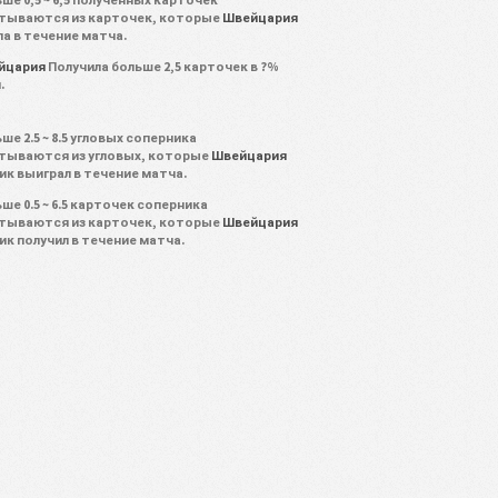
тываются из карточек, которые
Швейцария
ла в течение матча.
йцария
Получила больше 2,5 карточек в ?%
.
ше 2.5 ~ 8.5 угловых соперника
тываются из угловых, которые
Швейцария
ик выиграл в течение матча.
ше 0.5 ~ 6.5 карточек соперника
тываются из карточек, которые
Швейцария
ик получил в течение матча.