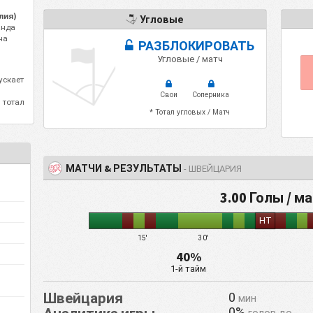
лия)
Угловые
анда
на
РАЗБЛОКИРОВАТЬ
,
Угловые / матч
ускает
Свои
Соперника
 тотал
* Тотал угловых / Матч
МАТЧИ & РЕЗУЛЬТАТЫ
- ШВЕЙЦАРИЯ
3.00 Голы / м
HT
15'
30'
40%
1-й тайм
Швейцария
0
мин
0%
голов до