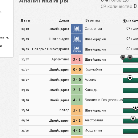
Аналитика игры
0
СР количество
е.
Дата
Дома
В гостях
Заби
Швейцария
Словения
СР гол
03/10
Стат-ка
матч.
Шотландия
Швейцария
СР гол
29/09
Стат-ка
за
Северная Македония
Швейцария
СР гол
26/09
Стат-ка
3 - 1
Аргентина
Швейцария
12/07
0 - 0
Швейцария
Колумбия
07/07
2 - 0
Швейцария
Алжир
03/07
2 - 1
Швейцария
Канада
24/06
4 - 1
Швейцария
Босния и Герцеговина
18/06
1 - 1
Катар
Швейцария
13/06
1 - 1
Швейцария
Австралия
06/06
4 - 1
Швейцария
Иордания
31/05