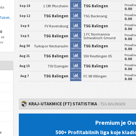
Prosečno
Sep 19
1 CfR Pforzheim
TSG Balingen
 da
0.00
Statistika
Prosečno
Sep 12
TSG Balingen
TSG Backnang
Tabeli
,
0.00
Statistika
Prosečno
Sep 9
FV Ravensburg
TSG Balingen
0.00
Statistika
0
1 FC Normannia
Prosečno
Sep 5
TSG Balingen
se
Schwabisch Gmund
0.00
Statistika
ov
Prosečno
Aug 30
Turkspor Neckarsulm
TSG Balingen
0.00
Statistika
Prosečno
Aug 21
TSG Balingen
SSV Reutlingen 05
0.00
Statistika
Prosečno
Aug 15
TSV Essingen
TSG Balingen
0.00
Statistika
Prosečno
Aug 7
TSG Balingen
FC 08 Villingen
0.00
Statistika
KRAJ-UTAKMICE (FT) STATISTIKA
- TSG BALINGEN
Premium je Ov
500+ Profitabilnih liga koje kladi
e