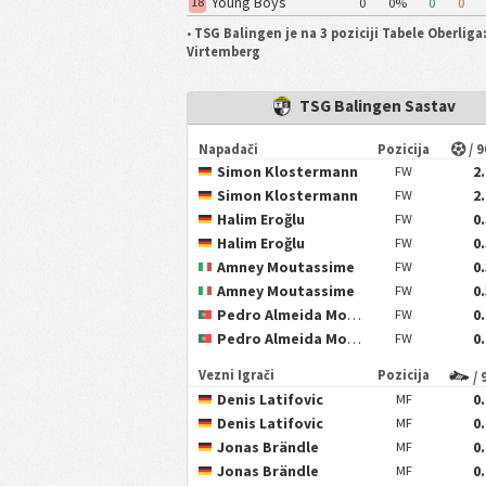
Young Boys
18
0
0%
0
0
Reutlingen
•
TSG Balingen je na 3 poziciji Tabele Oberliga
Virtemberg
TSG Balingen Sastav
Napadači
Pozicija
/ 
Simon Klostermann
2
FW
Simon Klostermann
2
FW
Halim Eroğlu
0
FW
Halim Eroğlu
0
FW
Amney Moutassime
0
FW
Amney Moutassime
0
FW
Pedro Almeida Morais
0
FW
Pedro Almeida Morais
0
FW
Vezni Igrači
Pozicija
/ 
Denis Latifovic
0
MF
Denis Latifovic
0
MF
Jonas Brändle
0
MF
Jonas Brändle
0
MF