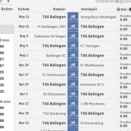
0
Prosečno
golov
0
0
: Baden-
Datum
Domaći
Gostujući
Gol
|
Prosečno
May 22
TSG Balingen
Young Boys Reutlingen
0.00
Statistika
Prosečno
May 15
FC Nottingen 1957
TSG Balingen
0.00
Statistika
Prosečno
May 9
Turkischer SV Singen
TSG Balingen
0.00
Statistika
90 min
Prosečno
May 5
TSG Balingen
FC Teningen
.00
0.00
Statistika
.00
Prosečno
May 1
Bahlinger SC
TSG Balingen
0.00
Statistika
.57
Prosečno
Apr 24
TSG Balingen
FC Muhlhausen
.57
0.00
Statistika
.35
Prosečno
Apr 17
FC Holzhausen
TSG Balingen
0.00
Statistika
.35
Prosečno
Apr 10
TSG Balingen
Karlsruher SC II
.25
0.00
Statistika
.25
Prosečno
Apr 3
SV Oberachern
TSG Balingen
0.00
Statistika
90 min
Prosečno
Mar 27
TSG Balingen
1 CfR Pforzheim
0.00
Statistika
.00
Prosečno
Mar 20
TSG Backnang
TSG Balingen
.00
0.00
Statistika
.00
Prosečno
Mar 13
TSG Balingen
FV Ravensburg
0.00
Statistika
.00
1 FC Normannia