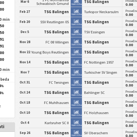
Prosečno
Mar 6
TSG Balingen
.00
Schwabisch Gmund
0.00
Statistika
.00
Prosečno
Feb 27
TSG Balingen
Turkspor Neckarsulm
0.00
Statistika
90 min
Prosečno
Feb 20
SSV Reutlingen 05
TSG Balingen
0.00
Statistika
.50
Prosečno
Dec 5
TSG Balingen
TSV Essingen
.50
0.00
Statistika
.91
Prosečno
Nov 28
FC 08 Villingen
TSG Balingen
0.00
Statistika
.91
Prosečno
Nov 22
Young Boys Reutlingen
TSG Balingen
.00
0.00
Statistika
.00
Prosečno
Nov 14
TSG Balingen
FC Nottingen 1957
0.00
Statistika
90 min
Prosečno
Nov 7
TSG Balingen
Turkischer SV Singen
0.00
Statistika
obeda
Prosečno
Oct 31
FC Teningen
TSG Balingen
4
0.00
Statistika
%
Prosečno
4
Oct 24
TSG Balingen
Bahlinger SC
%
0.00
Statistika
Prosečno
Oct 18
FC Muhlhausen
TSG Balingen
0.00
Statistika
z
Prosečno
Oct 10
TSG Balingen
FC Holzhausen
0.00
Statistika
Prosečno
Oct 4
Karlsruher SC II
TSG Balingen
0.00
Statistika
ti
Prosečno
Sep 26
TSG Balingen
SV Oberachern
0.00
Statistika