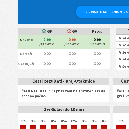
PRIDRUŽITE SE PREMIUM-U 
GF
GA
Pros.
Više 
0.00
0.00
0.00
Ukupno
/ utakmici
/ utakmici
/ utakmici
Više 
Više 
0.00
0.00
0.00
Domaći
Više 
0.00
0.00
0.00
Gostujući
Više 
Česti Rezultati - Kraj-Utakmice
Čes
Česti Rezultati biće prikazani na grafikonu kada
Česti 
sezona počne.
grafik
Svi Golovi do 10 min
0%
0%
0%
0%
0%
0%
0%
0%
0%
0%