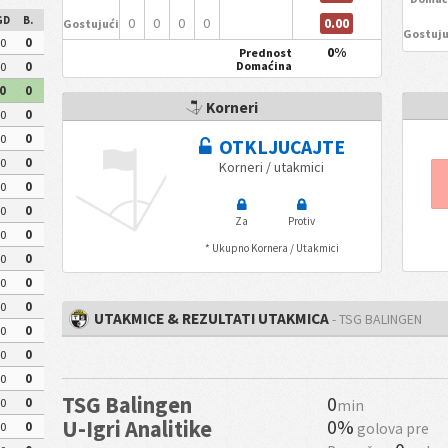
GD
B.
0.00
0
0
0
0
Gostujući
Gostuju
0
0
0%
Prednost
Domaćina
0
0
0
0
Korneri
0
0
0
0
OTKLJUCAJTE
0
0
Korneri / utakmici
0
0
0
0
Za
Protiv
0
0
* Ukupno Kornera / Utakmici
0
0
0
0
0
0
UTAKMICE & REZULTATI UTAKMICA
- TSG BALINGEN
0
0
0
0
0
0
TSG Balingen
0
0
0
min
0%
U-Igri Analitike
golova pre
0
0