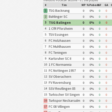
Trenutno Početak Sezone - 0 / 306 played
#
Tim
MP
%Pobeda
GF
GA
TSG Backnang
1
0
0%
0
0
Bahlinger SC
2
0
0%
0
0
TSG Balingen
3
0
0%
0
0
1 CfR Pforzheim
4
0
0%
0
0
TSV Essingen
5
0
0%
0
0
FC Holzhausen
6
0
0%
0
0
FC Muhlhausen
7
0
0%
0
0
FC Teningen
8
0
0%
0
0
Karlsruher SC II
9
0
0%
0
0
1 FC Normannia
10
0
0%
0
0
Schwabisch Gmund
FC Nottingen 1957
11
0
0%
0
0
SV Oberachern
12
0
0%
0
0
FV Ravensburg
13
0
0%
0
0
SSV Reutlingen 05
14
0
0%
0
0
Turkischer SV Singen
15
0
0%
0
0
Turkspor Neckarsulm
16
0
0%
0
0
FC 08 Villingen
17
0
0%
0
0