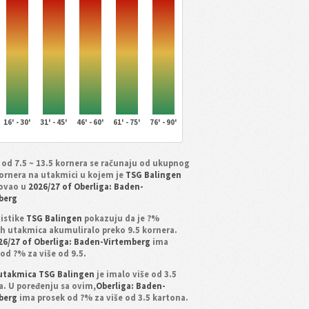
16' - 30'
31' - 45'
46' - 60'
61' - 75'
76' - 90'
 od 7.5 ~ 13.5 kornera se računaju od ukupnog
kornera na utakmici u kojem je
TSG Balingen
ovao u
2026/27 of Oberliga: Baden-
berg
tistike
TSG Balingen
pokazuju da je ?%
ih utakmica akumuliralo preko 9.5 kornera.
26/27 of Oberliga: Baden-Virtemberg
ima
od ?% za više od 9.5.
utakmica TSG Balingen
je imalo više od 3.5
a. U poređenju sa ovim,
Oberliga: Baden-
berg
ima prosek od ?% za više od 3.5 kartona.