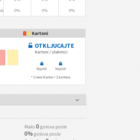
0%
0%
0%
ći
Kartoni
OTKLJUCAJTE
Kartoni / utakmici
Najviši
Najniži
* Crveni Karton = 2 kartona.
0
Maks
golova posle
0%
golova posle