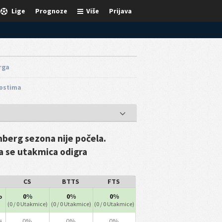
Lige
Prognoze
Više
Prijava
rga
Gostima
berg sezona nije počela.
da se utakmica odigra
CS
BTTS
FTS
0%
0%
0%
o
(0 / 0 Utakmice)
(0 / 0 Utakmice)
(0 / 0 Utakmice)
0%
0%
0%
i