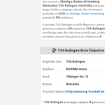
Ove sezone u
Oberliga: Baden-Virtemberg
(Nemačka) TSG Balingen statistika
pokazuje
imaju
Odlično
rangirani učinak, što ih trenutno
postavlja na
3/18
na
Oberliga: Baden-Virtemberg 
pobedivši
0%
utakmica.
U proseku TSG Balingen postiže
0
golova i prima
golova po utakmici.
0%
utakmica
TSG Balingen
završavaju tako što oba tima postižu gol, a njih
prosečan ukupan broj golova po utakmici je
0
.
TSG Balingen Brze Činjenice
Englesko Ime
TSG Balingen
Stadion
BIZERBA-Arena
Grad
Tübinger Str. 71
Država
Nemačka
Zvanični Sajtovi
http://www.tsg-fussball.de
0
•
TSG Balingen
je postigao ukupno
golova ov