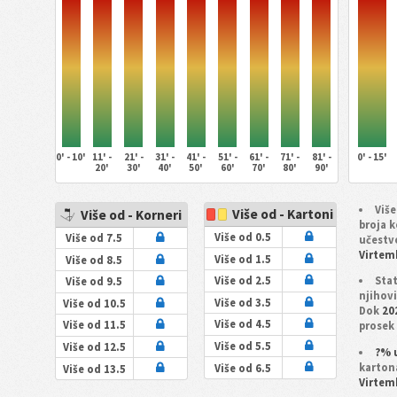
0' - 10'
11' -
21' -
31' -
41' -
51' -
61' -
71' -
81' -
0' - 15'
20'
30'
40'
50'
60'
70'
80'
90'
Više
Više od - Kartoni
Više od - Korneri
broja 
Više od 0.5
Više od 7.5
učestv
Virtem
Više od 1.5
Više od 8.5
Sta
Više od 2.5
Više od 9.5
njihov
Više od 3.5
Više od 10.5
Dok
20
Više od 4.5
Više od 11.5
prosek 
Više od 5.5
Više od 12.5
?% 
karton
Više od 6.5
Više od 13.5
Virtem