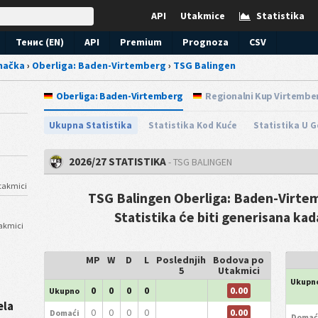
API
Utakmice
Statistika
Тенис (EN)
API
Premium
Prognoza
CSV
mačka
›
Oberliga: Baden-Virtemberg
›
TSG Balingen
Oberliga: Baden-Virtemberg
Regionalni Kup Virtembe
Ukupna Statistika
Statistika Kod Kuće
Statistika U 
2026/27 STATISTIKA
- TSG BALINGEN
utakmici
TSG Balingen Oberliga: Baden-Virtem
Statistika će biti generisana ka
takmici
MP
W
D
L
Poslednjih
Bodova po
5
Utakmici
Ukupn
0.00
0
0
0
0
Ukupno
ela
0.00
0
0
0
0
Domaći
Domać