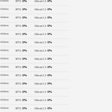
 Golova:
0%
0%
BTTS:
Više od 2.5:
 Golova:
0%
0%
BTTS:
Više od 2.5:
 Golova:
0%
0%
BTTS:
Više od 2.5:
 Golova:
0%
0%
BTTS:
Više od 2.5:
 Golova:
0%
0%
BTTS:
Više od 2.5:
 Golova:
0%
0%
BTTS:
Više od 2.5:
 Golova:
0%
0%
BTTS:
Više od 2.5:
 Golova:
0%
0%
BTTS:
Više od 2.5:
 Golova:
0%
0%
BTTS:
Više od 2.5:
 Golova:
0%
0%
BTTS:
Više od 2.5:
 Golova:
0%
0%
BTTS:
Više od 2.5:
 Golova:
0%
0%
BTTS:
Više od 2.5:
 Golova:
0%
0%
BTTS:
Više od 2.5:
 Golova:
0%
0%
BTTS:
Više od 2.5: