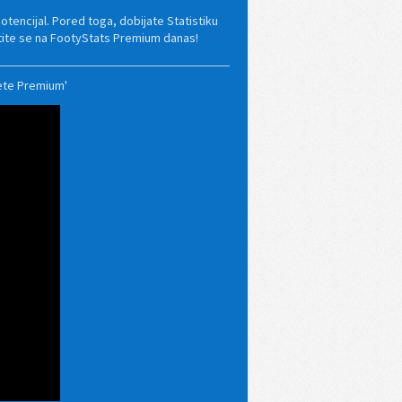
potencijal. Pored toga, dobijate Statistiku
atite se na FootyStats Premium danas!
mete Premium'