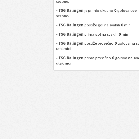
sezone.
0
•
TSG Balingen
je primio ukupno
golova ove
sezone.
0
•
TSG Balingen
postiže gol na svakih
min
0
•
TSG Balingen
prima gol na svakih
min
0
•
TSG Balingen
postiže prosečno
golova na s
utakmici
0
•
TSG Balingen
prima prosečno
golova na sva
utakmici