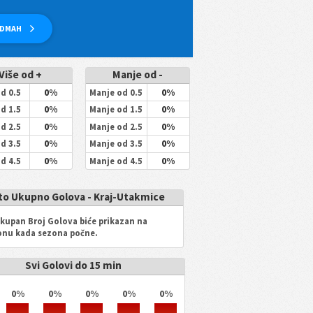
ODMAH
Više od +
Manje od -
0%
0%
od 0.5
Manje od 0.5
0%
0%
od 1.5
Manje od 1.5
0%
0%
od 2.5
Manje od 2.5
0%
0%
od 3.5
Manje od 3.5
0%
0%
od 4.5
Manje od 4.5
to Ukupno Golova - Kraj-Utakmice
Ukupan Broj Golova biće prikazan na
onu kada sezona počne.
Svi Golovi do 15 min
0%
0%
0%
0%
0%