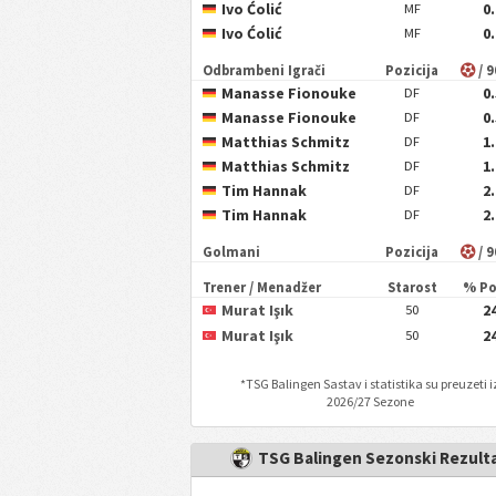
Ivo Ćolić
0
MF
Ivo Ćolić
0
MF
Odbrambeni Igrači
Pozicija
/ 
Manasse Fionouke
0
DF
Manasse Fionouke
0
DF
Matthias Schmitz
1
DF
Matthias Schmitz
1
DF
Tim Hannak
2
DF
Tim Hannak
2
DF
Golmani
Pozicija
/ 
Trener / Menadžer
Starost
% P
Murat Işık
2
50
Murat Işık
2
50
*
TSG Balingen
Sastav i statistika su preuzeti i
2026/27 Sezone
TSG Balingen Sezonski Rezulta