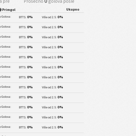
0
a pre
Prosečno
golova posle
Ukupno
Primgol
 Golova:
0%
0%
BTTS:
Više od 2.5:
 Golova:
0%
0%
BTTS:
Više od 2.5:
 Golova:
0%
0%
BTTS:
Više od 2.5:
 Golova:
0%
0%
BTTS:
Više od 2.5:
 Golova:
0%
0%
BTTS:
Više od 2.5:
 Golova:
0%
0%
BTTS:
Više od 2.5:
 Golova:
0%
0%
BTTS:
Više od 2.5:
 Golova:
0%
0%
BTTS:
Više od 2.5:
 Golova:
0%
0%
BTTS:
Više od 2.5:
 Golova:
0%
0%
BTTS:
Više od 2.5:
 Golova:
0%
0%
BTTS:
Više od 2.5:
 Golova:
0%
0%
BTTS:
Više od 2.5: