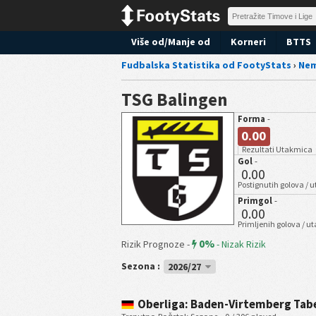
Više od/Manje od
Korneri
BTTS
Fudbalska Statistika od FootyStats
›
Ne
TSG Balingen
Forma
-
0.00
Rezultati Utakmica
Gol
-
0.00
Postignutih golova / 
Primgol
-
0.00
Primljenih golova / u
0%
Rizik Prognoze -
-
Nizak Rizik
Sezona :
2026/27
Oberliga: Baden-Virtemberg Tab