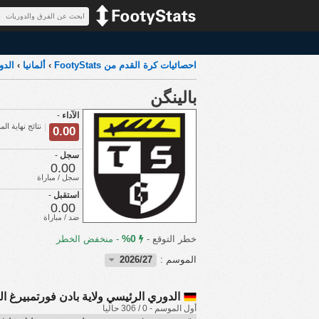
احصائيات كرة القدم من FootyStats
›
ألمانيا
›
الدو
بالينگن
الآداء
-
نتائج نهاية المب
0.00
سجل
-
0.00
سجل / مباراة
استقبل
-
0.00
ضد / مباراة
0%
خطر التوقع -
-
منخفض الخطر
الموسم :
2026/27
الدوري الرئيسي ولاية بادن فورتمبيرغ ا
أول الموسم - 0 / 306 حاليا