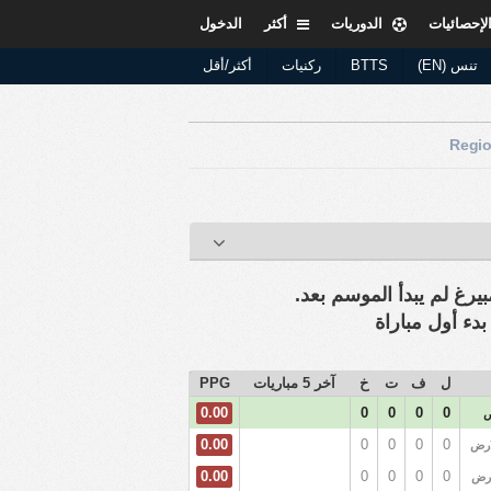
لإحصائيات
الدوريات
أكثر
الدخول
تنس (EN)
BTTS
ركنيات
أكثر/أقل
بيرغ لم يبدأ الموسم بعد.
دء أول مباراة
ل
ف
ت
خ
آخر 5 مباريات
PPG
0.00
0
0
0
0
ص
0.00
0
0
0
0
ارض
0.00
0
0
0
0
ارض