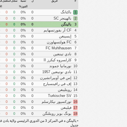
#
فريق
ل
نسبة
سجل
استقبل
فر
الفوز%
ال
باكنانگ
0
0
0
0%
0
1
بالهينجر SC
0
0
0
0%
0
2
بالينگن
0
0
0
0%
0
3
CF آر بفورتسهايم
0
0
0
0%
0
4
إيسينغن
0
0
0
0%
0
5
FC هولتسهاوزن
0
0
0
0%
0
6
FC Muhlhausen
0
0
0
0%
0
7
نادي تيننغين
0
0
0
0%
0
8
كارلسروه كيكرز II
0
0
0
0%
0
9
نورمانيا جموند
0
0
0
0%
0
10
نادي نوتينغين 1957
0
0
0
0%
0
11
إس في أوبيراتشيرن
0
0
0
0%
0
12
إف في رافينسبارج
0
0
0
0%
0
13
رويتلينغن
0
0
0
0%
0
14
Turkischer SV
0
0
0
0%
0
15
Singen
توركسپور نيكارسلم
0
0
0
0%
0
16
فيلينغن
0
0
0
0%
0
17
يونگ بويز رويتلنگن
0
0
0
0%
0
18
•
بالينگن ه في المركز 3 من الدوري الرئيسي ولاية با
جدول