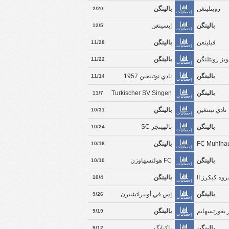
رويتلينغن
بالينگن
2/20
إحصائيات
بالينگن
إيسينغن
12/5
إحصائيات
فيلينغن
بالينگن
11/28
إحصائيات
ويز رويتلنگن
بالينگن
11/22
إحصائيات
بالينگن
نادي نوتينغين 1957
11/14
إحصائيات
بالينگن
Turkischer SV Singen
11/7
إحصائيات
نادي تيننغين
بالينگن
10/31
إحصائيات
بالينگن
بالهينجر SC
10/24
إحصائيات
FC Muhlha
بالينگن
10/18
إحصائيات
بالينگن
FC هولتسهاوزن
10/10
إحصائيات
وه كيكرز II
بالينگن
10/4
إحصائيات
بالينگن
إس في أوبيراتشيرن
9/26
إحصائيات
بالينگن
9/19
إحصائيات
بالينگن
باكنانگ
9/12