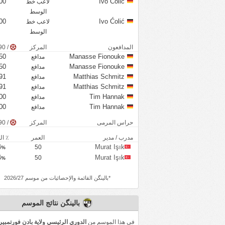
00
Ivo Ćolić
لاعب خط
الوسط
00
Ivo Ćolić
لاعب خط
الوسط
المدافعون
المركز
/ 90 دقيقة
50
Manasse Fionouke
مدافع
50
Manasse Fionouke
مدافع
91
Matthias Schmitz
مدافع
91
Matthias Schmitz
مدافع
00
Tim Hannak
مدافع
00
Tim Hannak
مدافع
حراس المرمى
المركز
/ 90 دقيقة
مدرب / مدير
العمر
٪ ال
4
Murat Işık
50
%
4
Murat Işık
50
%
*
بالينگن
القائمة والإحصائيات من موسم 2026/27
بالينگن نتائج الموسم
في هذا الموسم من
الدوري الرئيسي ولاية بادن فورتمبير