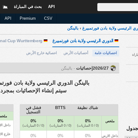
API
بحث في المباراة
ا
API
Premium
CSV
ري الرئيسي ولاية بادن فورتمبيرغ
›
بالينگن
الدوري الرئيسي ولاية بادن فورتمبيرغ
Regional Cup Wurttemberg
احصائيات عامة
أحصائيات الأرض
احصائية خارج الأرض
اراة
2026/27إحصائيات
- بالينگن
بالينگن الدوري الرئيسي ولاية بادن فورتم
سيتم إنشاء الإحصائيات بمجرد ب
شباك نظيفة
BTTS
فشل في
التسجيل
ملخ
0%
0%
0%
ملخص
داخل ال
(0 / 0 المباريات)
(0 / 0 المباريات)
(0 / 0 المباريات)
لجدول
خارج ال
0%
0%
0%
داخل الارض