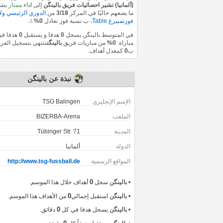
(ألمانيا) تشير احصائيات فريق بالينگن
إلى اداء
ممتاز
بشل
ما يضعهم حاليًا في المركز
3/18
من
الدوري الرئيسي ولا
فورتمبيرغ Table
، ب نسبة فوز تعادل
0%
٪.
في المتوسط بالينگن يسجل
0
هدفا و يستقبل
0
هدفا ف
مباراة.
0%
من مباريات فريق
بالينگن
تنتهي بتسجيل الفري
ب
0
كمعدل أهداف.
نبذة عن بالينگن
الإسم الإنجليزي
TSG Balingen
الملعب
BIZERBA-Arena
المدينة
Tübinger Str. 71
‏الدولة
ألمانيا
المواقع الرسمية
http://www.tsg-fussball.de
0
•
بالينگن
سجل
أهداف خلال هذا الموسم.
0
•
بالينگن
استقبل إجمالي
من الأهداف هذا الموسم.
0
•
بالينگن
يسجل هدفا في كل
دقائق.