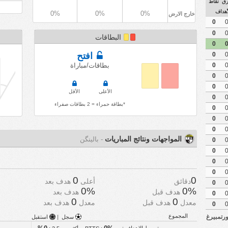
ق
نقاط
أهداف
0%
0%
0%
خارج الارض
0
0
البطاقات
0
0
افتح
0
بطاقات/مباراة
0
0
الأعلى
الأقل
0
*بطاقة حمراء = 2 بطاقات صفراء
0
0
0
المواجهات ونتائج المباريات
- بالينگن
0
0
0
0
0
0
دقائق
أعلى
هدف بعد
0
0%
0%
هدف قبل
هدف بعد
0
0
0
معدل
هدف قبل
معدل
هدف بعد
0
المجموع
دن فورتمبيرغ
سجل
|
استقبل
متوسط الاهداف :