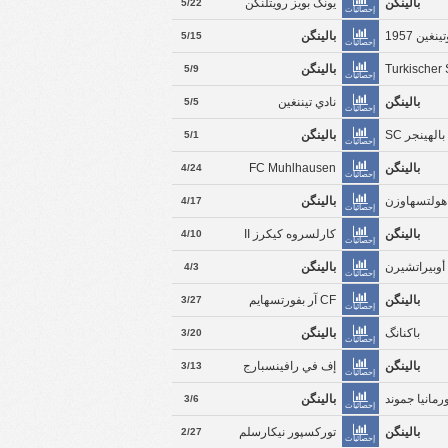
بالينگن
يونگ بويز رويتلنگن
5/22
إحصائيات
نغين 1957
بالينگن
5/15
إحصائيات
Turkischer
بالينگن
5/9
إحصائيات
بالينگن
نادي تيننغين
5/5
إحصائيات
بالهينجر SC
بالينگن
5/1
إحصائيات
بالينگن
FC Muhlhausen
4/24
إحصائيات
بالينگن
4/17
إحصائيات
بالينگن
كارلسروه كيكرز II
4/10
إحصائيات
وبيراتشيرن
بالينگن
4/3
إحصائيات
بالينگن
CF آر بفورتسهايم
3/27
إحصائيات
باكنانگ
بالينگن
3/20
إحصائيات
بالينگن
إف في رافينسبارج
3/13
إحصائيات
رمانيا جموند
بالينگن
3/6
إحصائيات
بالينگن
توركسپور نيكارسلم
2/27
إحصائيات