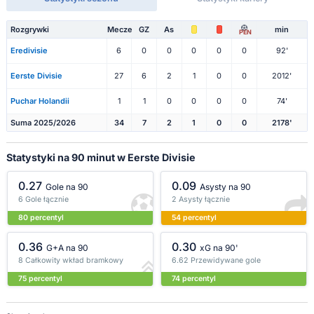
Rozgrywki
Mecze
GZ
As
min
PEN
Eredivisie
6
0
0
0
0
0
92'
Eerste Divisie
27
6
2
1
0
0
2012'
Puchar Holandii
1
1
0
0
0
0
74'
Suma 2025/2026
34
7
2
1
0
0
2178'
Statystyki na 90 minut w Eerste Divisie
0.27
0.09
Gole na 90
Asysty na 90
6 Gole łącznie
2 Asysty łącznie
80 percentyl
54 percentyl
0.36
0.30
G+A na 90
xG na 90'
8 Całkowity wkład bramkowy
6.62 Przewidywane gole
75 percentyl
74 percentyl