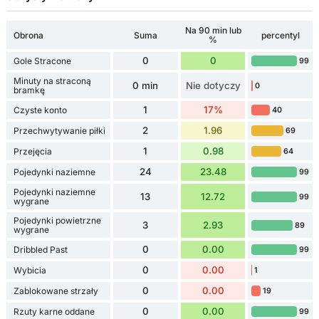
Na 90 min lub
Obrona
Suma
percentyl
%
0
0
Gole Stracone
99
Minuty na straconą
0 min
Nie dotyczy
0
bramkę
1
17%
Czyste konto
40
2
1.96
Przechwytywanie piłki
69
1
0.98
Przejęcia
64
24
23.48
Pojedynki naziemne
99
Pojedynki naziemne
13
12.72
99
wygrane
Pojedynki powietrzne
3
2.93
89
wygrane
0
0.00
Dribbled Past
99
0
0.00
Wybicia
1
0
0.00
Zablokowane strzały
19
0
0.00
Rzuty karne oddane
99