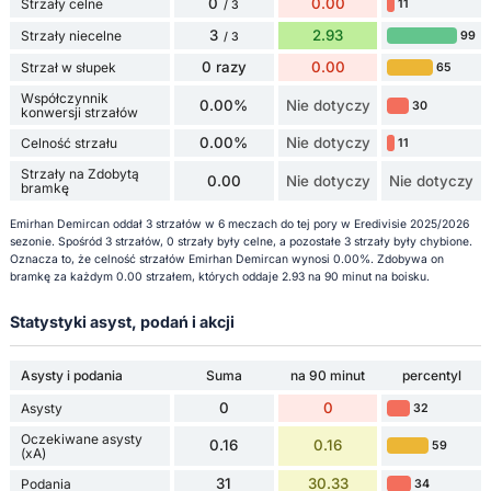
0
0.00
Strzały celne
11
/ 3
3
2.93
Strzały niecelne
99
/ 3
0 razy
0.00
Strzał w słupek
65
Współczynnik
0.00%
Nie dotyczy
30
konwersji strzałów
0.00%
Nie dotyczy
Celność strzału
11
Strzały na Zdobytą
0.00
Nie dotyczy
Nie dotyczy
bramkę
Emirhan Demircan oddał 3 strzałów w 6 meczach do tej pory w Eredivisie 2025/2026
sezonie. Spośród 3 strzałów, 0 strzały były celne, a pozostałe 3 strzały były chybione.
Oznacza to, że celność strzałów Emirhan Demircan wynosi 0.00%. Zdobywa on
bramkę za każdym 0.00 strzałem, których oddaje 2.93 na 90 minut na boisku.
Statystyki asyst, podań i akcji
Asysty i podania
Suma
na 90 minut
percentyl
0
0
Asysty
32
Oczekiwane asysty
0.16
0.16
59
(xA)
31
30.33
Podania
34