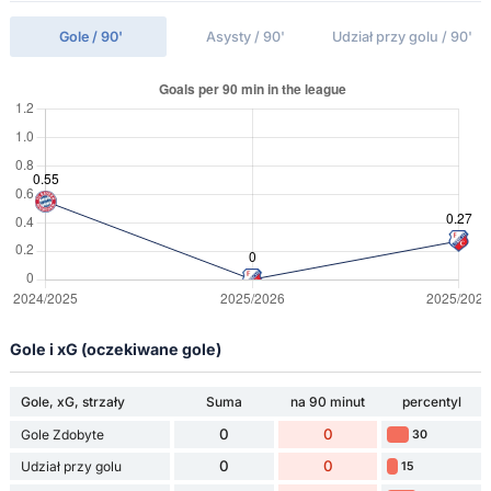
Gole / 90'
Asysty / 90'
Udział przy golu / 90'
Gole i xG (oczekiwane gole)
Gole, xG, strzały
Suma
na 90 minut
percentyl
0
0
Gole Zdobyte
30
0
0
Udział przy golu
15