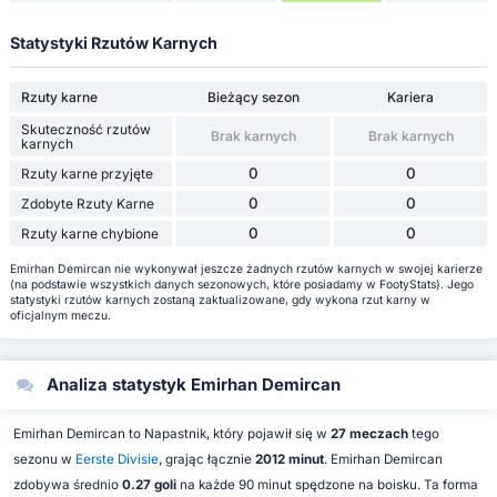
Statystyki Rzutów Karnych
Rzuty karne
Bieżący sezon
Kariera
Skuteczność rzutów
Brak karnych
Brak karnych
karnych
0
0
Rzuty karne przyjęte
0
0
Zdobyte Rzuty Karne
0
0
Rzuty karne chybione
Emirhan Demircan nie wykonywał jeszcze żadnych rzutów karnych w swojej karierze
(na podstawie wszystkich danych sezonowych, które posiadamy w FootyStats). Jego
statystyki rzutów karnych zostaną zaktualizowane, gdy wykona rzut karny w
oficjalnym meczu.
Analiza statystyk Emirhan Demircan
Emirhan Demircan to Napastnik, który pojawił się w
27 meczach
tego
sezonu w
Eerste Divisie
, grając łącznie
2012 minut
. Emirhan Demircan
zdobywa średnio
0.27 goli
na każde 90 minut spędzone na boisku. Ta forma