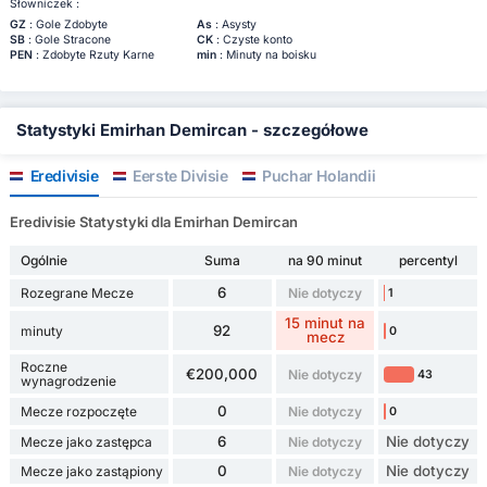
Słowniczek :
GZ
: Gole Zdobyte
As
: Asysty
SB
: Gole Stracone
CK
: Czyste konto
PEN
: Zdobyte Rzuty Karne
min
: Minuty na boisku
Statystyki Emirhan Demircan - szczegółowe
Eredivisie
Eerste Divisie
Puchar Holandii
Eredivisie Statystyki dla Emirhan Demircan
Ogólnie
Suma
na 90 minut
percentyl
6
Rozegrane Mecze
Nie dotyczy
1
15 minut na
92
minuty
0
mecz
Roczne
€200,000
Nie dotyczy
43
wynagrodzenie
0
Mecze rozpoczęte
Nie dotyczy
0
6
Nie dotyczy
Mecze jako zastępca
Nie dotyczy
0
Nie dotyczy
Mecze jako zastąpiony
Nie dotyczy