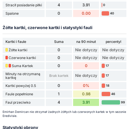
4
3.91
Stracił posiadanie piłki
0
0
0.00
Spalone
40
Żółte kartki, czerwone kartki i statystyki fauli
Kartki i faule
Suma
na 90 minut
percentyl
0
Nie dotyczy
Nie dotyczy
Żółte kartki
0
Nie dotyczy
Nie dotyczy
Czerwone kartki
0
0
Suma Kartek
17
Minuty na otrzymaną
Nie dotyczy
Brak kartek
17
kartkę
0
0%
Kartki powyżej 0.5
18
1
0.98
Faule popełnione
46
4
3.91
Faul przeciwko
99
Emirhan Demircan nie otrzymał żadnych żółtych lub czerwonych kartek w tym sezonie
Eredivisie.
Statystyki obrony