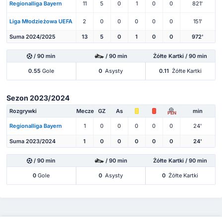
Regionalliga Bayern
11
5
0
1
0
0
821'
Liga Młodzieżowa UEFA
2
0
0
0
0
0
151'
Suma 2024/2025
13
5
0
1
0
0
972'
/ 90 min
/ 90 min
Żółte Kartki / 90 min
0.55
Gole
0
Asysty
0.11
Żółte Kartki
Sezon 2023/2024
Rozgrywki
Mecze
GZ
As
min
PEN
Regionalliga Bayern
1
0
0
0
0
0
24'
Suma 2023/2024
1
0
0
0
0
0
24'
/ 90 min
/ 90 min
Żółte Kartki / 90 min
0
Gole
0
Asysty
0
Żółte Kartki