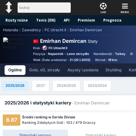
LIGI
MENU
Rzuty rożne
Tenis (EN)
API
Premium
Prognoza
Holandia
/
Zawodnicy
/
FC Utrecht II
/
Emirhan Demircan
Emirhan Demircan
Staty
Klub :
FC Utrecht II
Pozycja :
Napastnik - Lewe skrzydło
Narodowość :
Turkey
Bir
Wiek (Data urodzenia) :
21 (20.1.2005)
Wzrost :
181cm
Ogólne
Gole, xG, strzały
Asysty i podania
Drybling
Kart
2025/2026
2027
2024/2025
2023/2024
2025/2026 i statystyki kariery
- Emirhan Demircan
Średni ranking w Eerste Divisie
6.87
Ranking Zdobytych Goli : 103 / 479 Graczy
Statystyki sezonu
Statystyki kariery