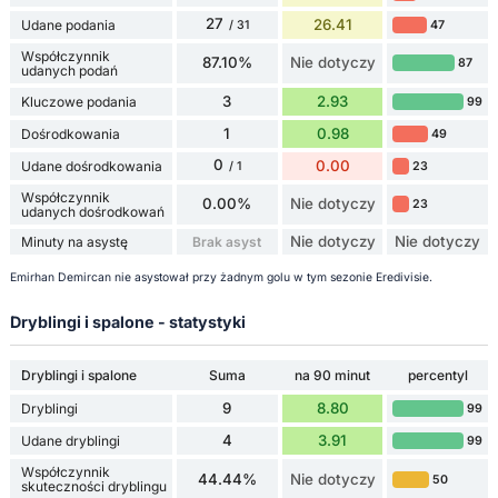
27
26.41
Udane podania
47
/ 31
Współczynnik
87.10%
Nie dotyczy
87
udanych podań
3
2.93
Kluczowe podania
99
1
0.98
Dośrodkowania
49
0
0.00
Udane dośrodkowania
23
/ 1
Współczynnik
0.00%
Nie dotyczy
23
udanych dośrodkowań
Nie dotyczy
Nie dotyczy
Minuty na asystę
Brak asyst
Emirhan Demircan nie asystował przy żadnym golu w tym sezonie Eredivisie.
Dryblingi i spalone - statystyki
Dryblingi i spalone
Suma
na 90 minut
percentyl
9
8.80
Dryblingi
99
4
3.91
Udane dryblingi
99
Współczynnik
44.44%
Nie dotyczy
50
skuteczności dryblingu