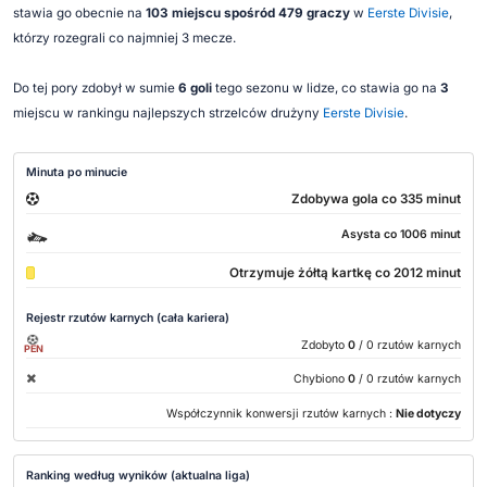
stawia go obecnie na
103 miejscu spośród 479 graczy
w
Eerste Divisie
,
którzy rozegrali co najmniej 3 mecze.
Do tej pory zdobył w sumie
6 goli
tego sezonu w lidze, co stawia go na
3
miejscu w rankingu najlepszych strzelców drużyny
Eerste Divisie
.
Minuta po minucie
Zdobywa gola co 335 minut
Asysta co 1006 minut
Otrzymuje żółtą kartkę co 2012 minut
Rejestr rzutów karnych (cała kariera)
Zdobyto
0
/ 0 rzutów karnych
PEN
Chybiono
0
/ 0 rzutów karnych
Współczynnik konwersji rzutów karnych :
Nie dotyczy
Ranking według wyników (aktualna liga)