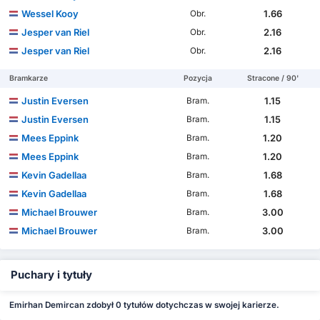
Wessel Kooy
1.66
Obr.
Jesper van Riel
2.16
Obr.
Jesper van Riel
2.16
Obr.
Bramkarze
Pozycja
Stracone / 90'
Justin Eversen
1.15
Bram.
Justin Eversen
1.15
Bram.
Mees Eppink
1.20
Bram.
Mees Eppink
1.20
Bram.
Kevin Gadellaa
1.68
Bram.
Kevin Gadellaa
1.68
Bram.
Michael Brouwer
3.00
Bram.
Michael Brouwer
3.00
Bram.
Puchary i tytuły
Emirhan Demircan zdobył 0 tytułów dotychczas w swojej karierze.