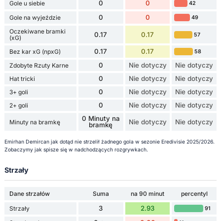
0
0
Gole u siebie
42
0
0
Gole na wyjeździe
49
Oczekiwane bramki
0.17
0.17
57
(xG)
0.17
0.17
Bez kar xG (npxG)
58
0
Nie dotyczy
Nie dotyczy
Zdobyte Rzuty Karne
0
Nie dotyczy
Nie dotyczy
Hat tricki
0
Nie dotyczy
Nie dotyczy
3+ goli
0
Nie dotyczy
Nie dotyczy
2+ goli
0 Minuty na
Nie dotyczy
Nie dotyczy
Minuty na bramkę
bramkę
Emirhan Demircan jak dotąd nie strzelił żadnego gola w sezonie Eredivisie 2025/2026.
Zobaczymy jak spisze się w nadchodzących rozgrywkach.
Strzały
Dane strzałów
Suma
na 90 minut
percentyl
3
2.93
Strzały
91