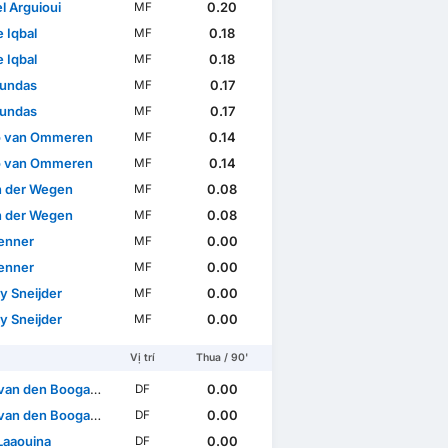
el Arguioui
0.20
MF
 Iqbal
0.18
MF
 Iqbal
0.18
MF
undas
0.17
MF
undas
0.17
MF
o van Ommeren
0.14
MF
o van Ommeren
0.14
MF
an der Wegen
0.08
MF
an der Wegen
0.08
MF
Jenner
0.00
MF
Jenner
0.00
MF
y Sneijder
0.00
MF
y Sneijder
0.00
MF
Vị trí
Thua / 90'
van den Boogaard
0.00
DF
van den Boogaard
0.00
DF
Laaouina
0.00
DF