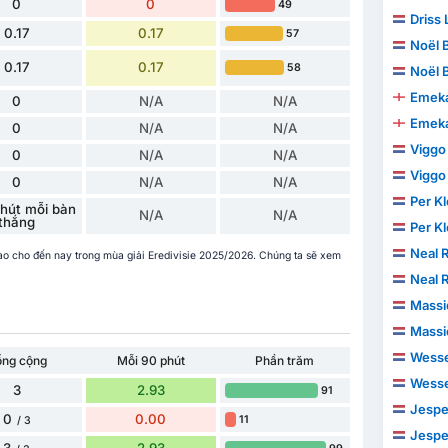
0
0
49
Driss 
0.17
0.17
57
Noël 
0.17
0.17
58
Noël 
Emeka
0
N/A
N/A
Emeka
0
N/A
N/A
Viggo
0
N/A
N/A
Viggo
0
N/A
N/A
Per K
hút mỗi bàn
N/A
N/A
thắng
Per K
Neal R
o cho đến nay trong mùa giải Eredivisie 2025/2026. Chúng ta sẽ xem
Neal R
Massi
Massi
Wesse
ổng cộng
Mỗi 90 phút
Phần trăm
Wesse
3
2.93
91
Jesper
0
0.00
11
/ 3
Jesper
3