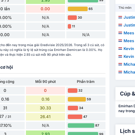
2.93
99
/ 3
Thủ môn
0 lần
0.00
65
Justi
0.00%
N/A
30
Justi
0.00%
N/A
11
Mees 
0.00
N/A
N/A
Mees 
cho đến nay trong mùa giải Eredivisie 2025/2026. Trong số 3 cú sút, có
Kevin
Điều này có nghĩa là tỷ lệ sút trúng của Emirhan Demircan là 0.00%. Họ
ện và thực hiện 2.93 cú sút mỗi 90 phút trên sân.
Kevin
Micha
cơ hội
Micha
ổng cộng
Mỗi 90 phút
Phần trăm
0
0
32
Cúp &
0.16
0.16
59
Emirhan D
31
30.33
34
nay trong
27
26.41
47
/ 31
87.10%
N/A
87
Lịch 
3
2.93
99