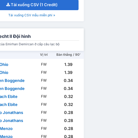
Tải xuống CSV (1 Credit)
Tải xuống CSV mẫu miễn phí »
echt II Đội hình
của Emirhan Demircan ở cấp câu lạc bộ
Vị trí
Bàn thắng / 90'
Ohio
1.39
FW
Ohio
1.39
FW
den Boggende
0.34
FW
den Boggende
0.34
FW
ach Ebite
0.32
FW
ach Ebite
0.32
FW
no Jonathans
0.28
FW
no Jonathans
0.28
FW
 Menzo
0.28
FW
 Menzo
0.28
FW