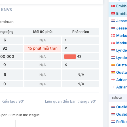
Emirh
 KNVB
Emirh
Jesse
Demircan
Jesse
ổng cộng
Mỗi 90 phút
Phần trăm
Marku
6
N/A
1
Marku
92
15 phút mỗi trận
0
Lynde
200,000
N/A
43
Lynde
0
N/A
Gustav V
0
Gustav V
6
N/A
N/A
Adria
0
N/A
N/A
Adria
Tiền vệ
Kiến tạo / 90'
Liên quan đến bàn thắng / 90'
Oualid
Oualid
Rafik 