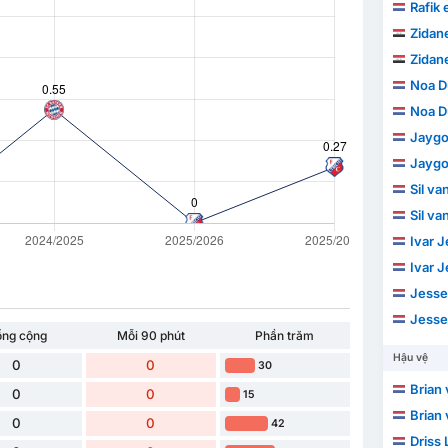
Rafik 
Zidane
Zidane
Noa D
Noa D
Jayg
Jayg
Sil v
Sil v
Ivar 
Ivar 
Jesse
Jesse
ổng cộng
Mỗi 90 phút
Phần trăm
Hậu vệ
0
0
30
Brian 
0
0
15
Brian 
0
0
42
Driss 