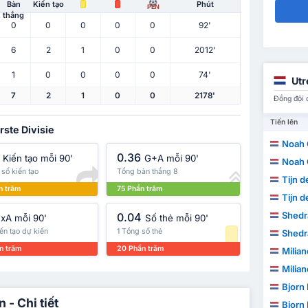
Bàn
Kiến tạo
Phút
PEN
thắng
0
0
0
0
0
92'
6
2
1
0
0
2012'
1
0
0
0
0
74'
Utr
7
2
1
0
0
2178'
Đồng đội 
Tiến lên
rste Divisie
Noah 
0.36
Kiến tạo mỗi 90'
G+A mỗi 90'
Noah 
số kiến tạo
Tổng bàn thắng 8
Tijn 
n trăm
75 Phần trăm
Tijn 
Shedr
0.04
xA mỗi 90'
Số thẻ mỗi 90'
ến tạo dự kiến
1 Tổng số thẻ
Shedr
n trăm
20 Phần trăm
Milia
Milia
Bjorn
- Chi tiết
Bjorn