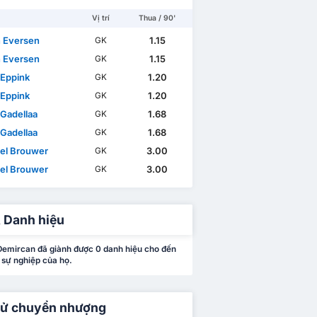
Vị trí
Thua / 90'
n Eversen
1.15
GK
n Eversen
1.15
GK
Eppink
1.20
GK
Eppink
1.20
GK
 Gadellaa
1.68
GK
 Gadellaa
1.68
GK
el Brouwer
3.00
GK
el Brouwer
3.00
GK
 Danh hiệu
emircan đã giành được 0 danh hiệu cho đến
 sự nghiệp của họ.
sử chuyển nhượng