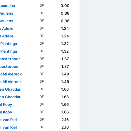
Laaouina
0.00
DF
Beulens
0.38
DF
Beulens
0.38
DF
 Adeile
1.24
DF
 Adeile
1.24
DF
 Plantinga
1.32
DF
 Plantinga
1.32
DF
loosterboer
1.37
DF
loosterboer
1.37
DF
oëll Viereck
1.49
DF
oëll Viereck
1.49
DF
en Ghaddari
1.63
DF
en Ghaddari
1.63
DF
l Kooy
1.66
DF
l Kooy
1.66
DF
 van Riel
2.16
DF
 van Riel
2.16
DF