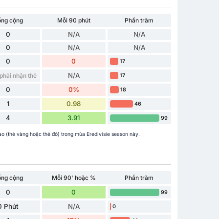
ổng cộng
Mỗi 90 phút
Phần trăm
0
N/A
N/A
0
N/A
N/A
0
0
17
N/A
phải nhận thẻ
17
0
0%
18
1
0.98
46
4
3.91
99
o (thẻ vàng hoặc thẻ đỏ) trong mùa Eredivisie season này.
ổng cộng
Mỗi 90' hoặc %
Phần trăm
0
0
99
0 Phút
N/A
0