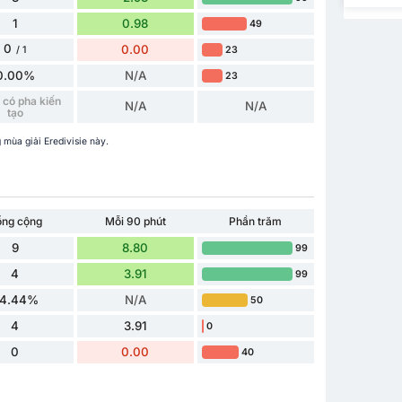
1
0.98
49
0
0.00
23
/ 1
0.00%
N/A
23
có pha kiến ​​
N/A
N/A
tạo
 mùa giải Eredivisie này.
ổng cộng
Mỗi 90 phút
Phần trăm
9
8.80
99
4
3.91
99
4.44%
N/A
50
4
3.91
0
0
0.00
40