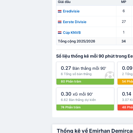
Giải đấu
MP
6
Eredivisie
27
Eerste Divisie
1
Cúp KNVB
Tổng cộng 2025/2026
34
Số liệu thống kê mỗi 90 phút trong Ee
0.27
0.09
Bàn thắng mỗi 90'
6 Tổng số bàn thắng
2 Tổng 
80 Phần trăm
54 Phầ
0.30
0.14
xG mỗi 90'
6.62 Bàn thắng dự kiến
3.07 Ki
74 Phần trăm
48 Phầ
Thống kê về Emirhan Demircan 