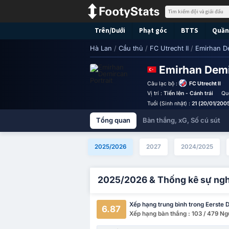
Trên/Dưới
Phạt góc
BTTS
Quần 
Hà Lan
/
Cầu thủ
/
FC Utrecht II
/
Emirhan D
Emirhan Dem
Câu lạc bộ :
FC Utrecht II
Vị trí :
Tiến lên - Cánh trái
Qu
Tuổi (Sinh nhật) :
21 (20/01/200
Tổng quan
Bàn thắng, xG, Số cú sút
2025/2026
2027
2024/2025
2025/2026 & Thống kê sự ng
Xếp hạng trung bình trong Eerste D
6.87
Xếp hạng bàn thắng : 103 / 479 Ng