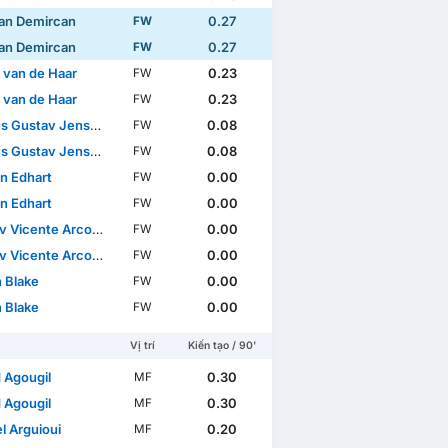
an Demircan
0.27
FW
an Demircan
0.27
FW
 van de Haar
0.23
FW
 van de Haar
0.23
FW
s Gustav Jensen
0.08
FW
s Gustav Jensen
0.08
FW
n Edhart
0.00
FW
n Edhart
0.00
FW
icente Arcos Sundqvist
0.00
FW
icente Arcos Sundqvist
0.00
FW
n Blake
0.00
FW
n Blake
0.00
FW
Vị trí
Kiến tạo / 90'
 Agougil
0.30
MF
 Agougil
0.30
MF
el Arguioui
0.20
MF