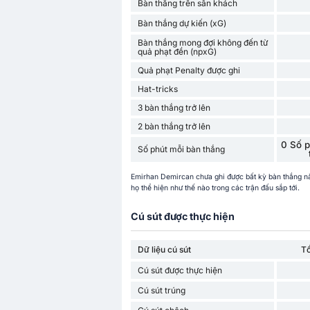
Bàn thắng trên sân khách
Bàn thắng dự kiến (xG)
Bàn thắng mong đợi không đến từ
quả phạt đền (npxG)
Quả phạt Penalty được ghi
Hat-tricks
3 bàn thắng trở lên
2 bàn thắng trở lên
0 Số p
Số phút mỗi bàn thắng
Emirhan Demircan chưa ghi được bất kỳ bàn thắng nà
họ thể hiện như thế nào trong các trận đấu sắp tới.
Cú sút được thực hiện
Dữ liệu cú sút
T
Cú sút được thực hiện
Cú sút trúng