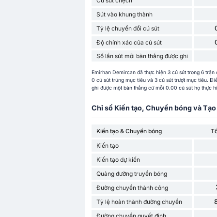
Cú sút chệch
Sút vào khung thành
Tỷ lệ chuyển đổi cú sút
Độ chính xác của cú sút
Số lần sút mỗi bàn thắng được ghi
Emirhan Demircan đã thực hiện 3 cú sút trong 6 trận 
0 cú sút trúng mục tiêu và 3 cú sút trượt mục tiêu. 
ghi được một bàn thắng cứ mỗi 0.00 cú sút họ thực hi
Chỉ số Kiến tạo, Chuyền bóng và Tạo 
Kiến tạo & Chuyền bóng
T
Kiến tạo
Kiến tạo dự kiến
Quảng đường truyền bóng
Đường chuyền thành công
Tỷ lệ hoàn thành đường chuyền
Đường chuyền quyết định