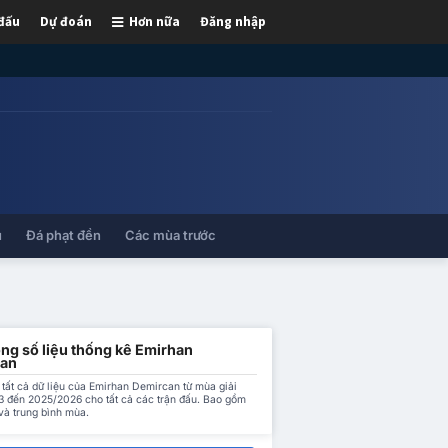
 đấu
Dự đoán
Hơn nữa
Đăng nhập
ủ
Đá phạt đền
Các mùa trước
ng số liệu thống kê Emirhan
an
 tất cả dữ liệu của Emirhan Demircan từ mùa giải
 đến 2025/2026 cho tất cả các trận đấu. Bao gồm
và trung bình mùa.