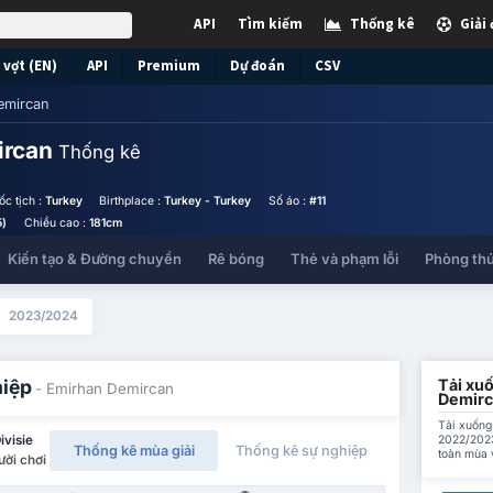
API
Tìm kiếm
Thống kê
Giải
vợt (EN)
API
Premium
Dự đoán
CSV
emircan
ircan
Thống kê
ốc tịch :
Turkey
Birthplace :
Turkey - Turkey
Số áo :
#11
5)
Chiều cao :
181cm
Kiến tạo & Đường chuyền
Rê bóng
Thẻ và phạm lỗi
Phòng th
2023/2024
Tải xuố
hiệp
- Emirhan Demircan
Demirc
Tải xuống
2022/2023
ivisie
Thống kê mùa giải
Thống kê sự nghiệp
toàn mùa 
ười chơi