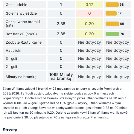
1
0.17
Gole u siebie
68
0
0
Gole na wyjeździe
57
Oczekiwane bramki
2.38
0.20
69
(xG)
2.38
0.20
Bez kar xG (npxG)
70
0
Nie dotyczy
Nie dotyczy
Zdobyte Rzuty Karne
0
Nie dotyczy
Nie dotyczy
Hat tricki
0
Nie dotyczy
Nie dotyczy
3+ goli
0
Nie dotyczy
Nie dotyczy
2+ goli
1095 Minuty
Nie dotyczy
Nie dotyczy
Minuty na bramkę
na bramkę
Ethan Williams zdobył 1 bramki w 23 meczach do tej pory w sezonie Premiership
2025/2026. 1 z 1 goli zostało zdobytych u siebie, podczas gdy 0 w meczach
wyjazdowych. Ogólnie liczba bramek strzelonych przez Ethan Williams na 90 minut
wynosi 0.08. Co więcej, łączna liczba G/A (gole + asysty) Ethan Williams w tym
sezonie to 4. Ich zaangażowanie w zdobywanie bramek jest równe 0.33 na 90 minut.
Ich xG bez kar na 90 minut to 0.20. Daje to zawodnikowi Ethan Williams wynik npxG
na poziomie 2.38, co plasuje go w 70 z najlepszych graczy Premiership.
Strzały