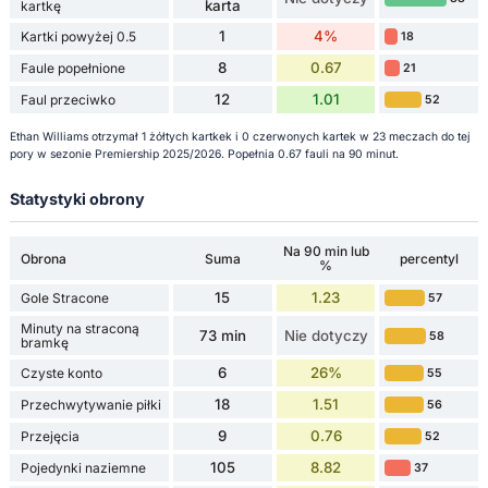
karta
kartkę
1
4%
Kartki powyżej 0.5
18
8
0.67
Faule popełnione
21
12
1.01
Faul przeciwko
52
Ethan Williams otrzymał 1 żółtych kartkek i 0 czerwonych kartek w 23 meczach do tej
pory w sezonie Premiership 2025/2026. Popełnia 0.67 fauli na 90 minut.
Statystyki obrony
Na 90 min lub
Obrona
Suma
percentyl
%
15
1.23
Gole Stracone
57
Minuty na straconą
73 min
Nie dotyczy
58
bramkę
6
26%
Czyste konto
55
18
1.51
Przechwytywanie piłki
56
9
0.76
Przejęcia
52
105
8.82
Pojedynki naziemne
37