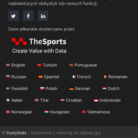
najświeższych statystyk lub nowych funkcji.
Dane piłkarskie dostarczane przez
English
Turkish
Portuguese
Russian
Spanish
French
Romanian
Swedish
Polish
German
Dutch
Italian
Thai
Croatian
Indonesian
Norwegian
Hungarian
Vietnamese
©
FootyStats
- Stworzone z miłością do pięknej gry