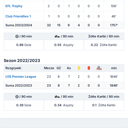
EFL Trophy
2
0
1
0
0
0
108'
Club Friendlies 1
1
0
0
0
0
0
46'
Suma 2023/2024
32
15
9
4
0
0
1757'
/ 90 min
/ 90 min
Żółte Kartki / 90 min
0.88
Gole
0.55
Asysty
0.22
Żółte Kartki
Sezon 2022/2023
Rozgrywki
Mecze
GZ
As
min
PEN
U18 Premier League
23
8
7
2
0
0
1846'
Suma 2022/2023
23
8
7
2
0
0
1846'
/ 90 min
/ 90 min
Żółte Kartki / 90 min
0.39
Gole
0.34
Asysty
0.1
Żółte Kartki