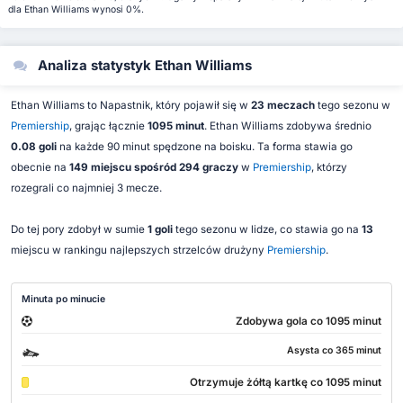
dla Ethan Williams wynosi 0%.
Analiza statystyk Ethan Williams
Ethan Williams to Napastnik, który pojawił się w
23 meczach
tego sezonu w
Premiership
, grając łącznie
1095 minut
. Ethan Williams zdobywa średnio
0.08 goli
na każde 90 minut spędzone na boisku. Ta forma stawia go
obecnie na
149 miejscu spośród 294 graczy
w
Premiership
, którzy
rozegrali co najmniej 3 mecze.
Do tej pory zdobył w sumie
1 goli
tego sezonu w lidze, co stawia go na
13
miejscu w rankingu najlepszych strzelców drużyny
Premiership
.
Minuta po minucie
Zdobywa gola co 1095 minut
Asysta co 365 minut
Otrzymuje żółtą kartkę co 1095 minut