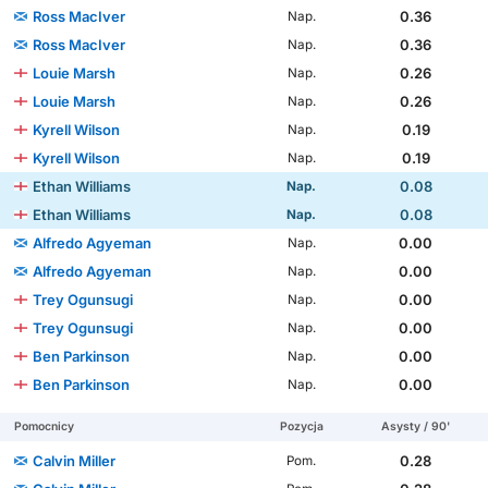
Ross MacIver
0.36
Nap.
Ross MacIver
0.36
Nap.
Louie Marsh
0.26
Nap.
Louie Marsh
0.26
Nap.
Kyrell Wilson
0.19
Nap.
Kyrell Wilson
0.19
Nap.
Ethan Williams
0.08
Nap.
Ethan Williams
0.08
Nap.
Alfredo Agyeman
0.00
Nap.
Alfredo Agyeman
0.00
Nap.
Trey Ogunsugi
0.00
Nap.
Trey Ogunsugi
0.00
Nap.
Ben Parkinson
0.00
Nap.
Ben Parkinson
0.00
Nap.
Pomocnicy
Pozycja
Asysty / 90'
Calvin Miller
0.28
Pom.