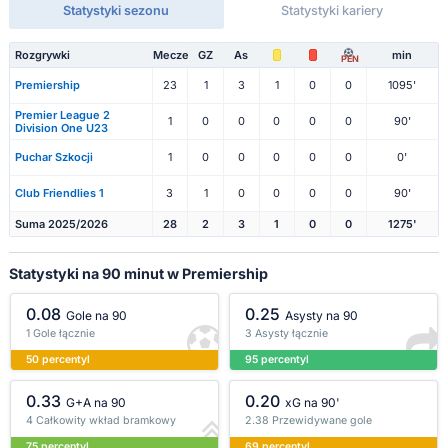
Statystyki sezonu
Statystyki kariery
Rozgrywki
Mecze
GZ
As
min
PEN
Premiership
23
1
3
1
0
0
1095'
Premier League 2
1
0
0
0
0
0
90'
Division One U23
Puchar Szkocji
1
0
0
0
0
0
0'
Club Friendlies 1
3
1
0
0
0
0
90'
Suma 2025/2026
28
2
3
1
0
0
1275'
Statystyki na 90 minut w Premiership
0.08
0.25
Gole na 90
Asysty na 90
1 Gole łącznie
3 Asysty łącznie
50 percentyl
95 percentyl
0.33
0.20
G+A na 90
xG na 90'
4 Całkowity wkład bramkowy
2.38 Przewidywane gole
75 percentyl
69 percentyl