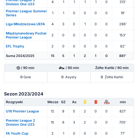
4
1
1
1
1
0
313'
Division One U23
Premier League Summer
1
1
0
0
0
0
19'
Series
Liga Młodzieżowa UEFA
4
3
0
1
0
0
286'
Międzynarodowy Puchar
2
0
0
0
0
0
153'
Premier League
EFL Trophy
2
0
0
0
0
0
82'
Suma 2024/2025
15
5
1
2
1
0
881'
/ 90 min
/ 90 min
Żółte Kartki / 90 min
0
Gole
0
Asysty
0
Żółte Kartki
Sezon 2023/2024
Rozgrywki
Mecze
GZ
As
min
PEN
U18 Premier League
12
8
5
2
0
0
821'
Premier League 2
15
6
3
2
0
0
705'
Division One U23
FA Youth Cup
2
1
0
0
0
0
77'