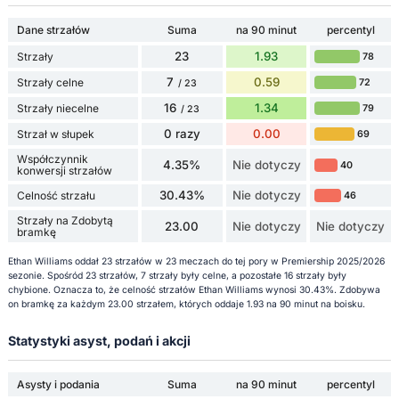
Dane strzałów
Suma
na 90 minut
percentyl
23
1.93
Strzały
78
7
0.59
Strzały celne
72
/ 23
16
1.34
Strzały niecelne
79
/ 23
0 razy
0.00
Strzał w słupek
69
Współczynnik
4.35%
Nie dotyczy
40
konwersji strzałów
30.43%
Nie dotyczy
Celność strzału
46
Strzały na Zdobytą
23.00
Nie dotyczy
Nie dotyczy
bramkę
Ethan Williams oddał 23 strzałów w 23 meczach do tej pory w Premiership 2025/2026
sezonie. Spośród 23 strzałów, 7 strzały były celne, a pozostałe 16 strzały były
chybione. Oznacza to, że celność strzałów Ethan Williams wynosi 30.43%. Zdobywa
on bramkę za każdym 23.00 strzałem, których oddaje 1.93 na 90 minut na boisku.
Statystyki asyst, podań i akcji
Asysty i podania
Suma
na 90 minut
percentyl