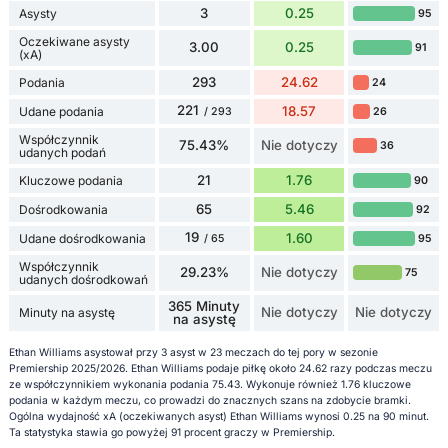
3
0.25
Asysty
95
Oczekiwane asysty
3.00
0.25
91
(xA)
293
24.62
Podania
24
221
18.57
Udane podania
26
/ 293
Współczynnik
75.43%
Nie dotyczy
36
udanych podań
21
1.76
Kluczowe podania
90
65
5.46
Dośrodkowania
92
19
1.60
Udane dośrodkowania
95
/ 65
Współczynnik
29.23%
Nie dotyczy
75
udanych dośrodkowań
365 Minuty
Nie dotyczy
Nie dotyczy
Minuty na asystę
na asystę
Ethan Williams asystował przy 3 asyst w 23 meczach do tej pory w sezonie
Premiership 2025/2026. Ethan Williams podaje piłkę około 24.62 razy podczas meczu
ze współczynnikiem wykonania podania 75.43. Wykonuje również 1.76 kluczowe
podania w każdym meczu, co prowadzi do znacznych szans na zdobycie bramki.
Ogólna wydajność xA (oczekiwanych asyst) Ethan Williams wynosi 0.25 na 90 minut.
Ta statystyka stawia go powyżej 91 procent graczy w Premiership.