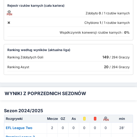
Rejestr rzutów karnych (cała kariera)
Zdobyto
0
/ 1 rzutów karnych
PEN
Chybiono
1
/ 1 rzutów karnych
Współczynnik konwersji rzutów karnych :
0%
Ranking według wyników (aktualna liga)
149
Ranking Zdobytych Goli
/ 294 Graczy
20
Ranking Asyst
/ 294 Graczy
WYNIKI Z POPRZEDNICH SEZONÓW
Sezon 2024/2025
Rozgrywki
Mecze
GZ
As
min
PEN
EFL League Two
2
0
0
0
0
0
28'
Premier League 2