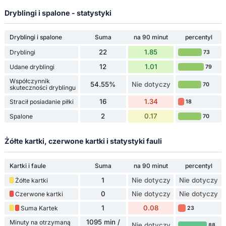
Dryblingi i spalone - statystyki
Dryblingi i spalone
Suma
na 90 minut
percentyl
22
1.85
Dryblingi
73
12
1.01
Udane dryblingi
79
Współczynnik
54.55%
Nie dotyczy
70
skuteczności dryblingu
16
1.34
Stracił posiadanie piłki
18
2
0.17
Spalone
70
Żółte kartki, czerwone kartki i statystyki fauli
Kartki i faule
Suma
na 90 minut
percentyl
1
Nie dotyczy
Nie dotyczy
Żółte kartki
0
Nie dotyczy
Nie dotyczy
Czerwone kartki
1
0.08
Suma Kartek
23
1095 min /
Minuty na otrzymaną
Nie dotyczy
88