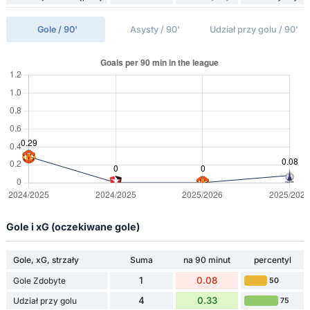
Gole / 90'
Asysty / 90'
Udział przy golu / 90'
Gole i xG (oczekiwane gole)
Gole, xG, strzały
Suma
na 90 minut
percentyl
1
0.08
Gole Zdobyte
50
4
0.33
Udział przy golu
75