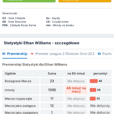
Słowniczek :
GZ
: Gole Zdobyte
As
: Asysty
SB
: Gole Stracone
CK
: Czyste konto
PEN
: Zdobyte Rzuty Karne
min
: Minuty na boisku
Statystyki Ethan Williams - szczegółowe
Premiership
Premier League 2 Division One U23
Puchar
Premiership Statystyki dla Ethan Williams
Ogólnie
Suma
na 90 minut
percentyl
23
Rozegrane Mecze
Nie dotyczy
48
48 minut na
1095
minuty
38
mecz
11
Mecze rozpoczęte
Nie dotyczy
35
12
Nie dotyczy
Mecze jako zastępca
Nie dotyczy
1
Nie dotyczy
Mecze jako zastąpiony
Nie dotyczy