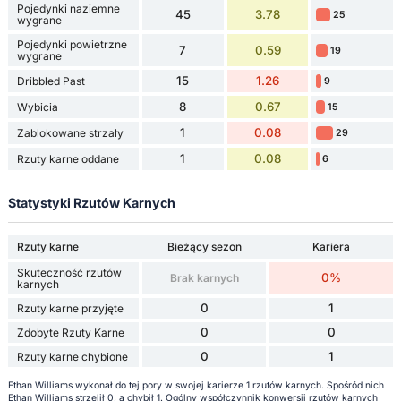
Pojedynki naziemne
45
3.78
25
wygrane
Pojedynki powietrzne
7
0.59
19
wygrane
15
1.26
Dribbled Past
9
8
0.67
Wybicia
15
1
0.08
Zablokowane strzały
29
1
0.08
Rzuty karne oddane
6
Statystyki Rzutów Karnych
Rzuty karne
Bieżący sezon
Kariera
Skuteczność rzutów
0%
Brak karnych
karnych
0
1
Rzuty karne przyjęte
0
0
Zdobyte Rzuty Karne
0
1
Rzuty karne chybione
Ethan Williams wykonał do tej pory w swojej karierze 1 rzutów karnych. Spośród nich
Ethan Williams strzelił 0, a chybił 1. Ogólny współczynnik konwersji rzutów karnych