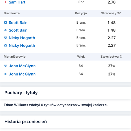
Sam Hart
2.78
Obr.
Bramkarze
Pozycja
Stracone / 90'
Scott Bain
1.48
Bram.
Scott Bain
1.48
Bram.
Nicky Hogarth
2.27
Bram.
Nicky Hogarth
2.27
Bram.
Menadżerowie
Wiek
Zwycięstwa %
John McGlynn
37
64
%
John McGlynn
37
64
%
Puchary i tytuły
Ethan Williams zdobył 0 tytułów dotychczas w swojej karierze.
Historia przeniesień