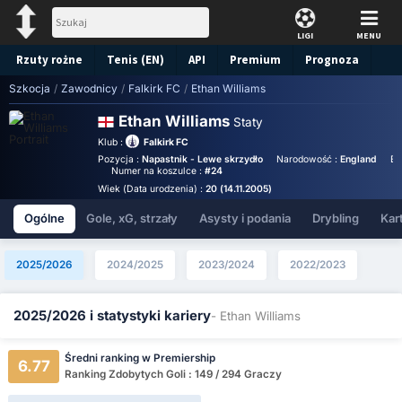
LIGI
MENU
Rzuty rożne
Tenis (EN)
API
Premium
Prognoza
Szkocja
/
Zawodnicy
/
Falkirk FC
/
Ethan Williams
Ethan Williams
Staty
Klub :
Falkirk FC
Pozycja :
Napastnik - Lewe skrzydło
Narodowość :
England
Bi
Numer na koszulce :
#24
Wiek (Data urodzenia) :
20 (14.11.2005)
Ogólne
Gole, xG, strzały
Asysty i podania
Drybling
Kart
2025/2026
2024/2025
2023/2024
2022/2023
2025/2026 i statystyki kariery
- Ethan Williams
Średni ranking w Premiership
6.77
Ranking Zdobytych Goli : 149 / 294 Graczy