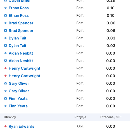
Calvin Miller
0.28
Pom.
Ethan Ross
0.10
Pom.
Ethan Ross
0.10
Pom.
Brad Spencer
0.06
Pom.
Brad Spencer
0.06
Pom.
Dylan Tait
0.03
Pom.
Dylan Tait
0.03
Pom.
Aidan Nesbitt
0.00
Pom.
Aidan Nesbitt
0.00
Pom.
Henry Cartwright
0.00
Pom.
Henry Cartwright
0.00
Pom.
Gary Oliver
0.00
Pom.
Gary Oliver
0.00
Pom.
Finn Yeats
0.00
Pom.
Finn Yeats
0.00
Pom.
Obrońcy
Pozycja
Stracone / 90'
Ryan Edwards
0.00
Obr.