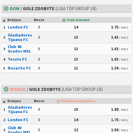
DOM
/
GOLE ZDOBYTE
(LIGA TDP GROUP 18)
Drużyna
Mecze
Gole domowe
#
London FC
8
14
1.75
1
/ mecz
Gladiadores
8
13
1.63
2
/ mecz
Tijuana FC
Club 40
8
13
1.63
3
/ mecz
Grados MXL
Tecate FC
8
13
1.63
4
/ mecz
Rosarito FC
8
11
1.38
5
/ mecz
WYJAZD
/
GOLE ZDOBYTE
(LIGA TDP GROUP 18)
Drużyna
Mecze
Punkty na wyjeździe
#
Gladiadores
8
15
1.88
1
/ mecz
Tijuana FC
London FC
8
14
1.75
2
/ mecz
Club 40
8
12
1.50
3
/ mecz
Grados MXL