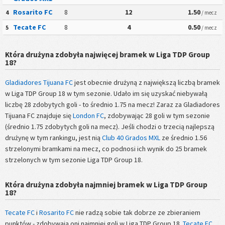
Rosarito FC
8
12
1.50
4
/ mecz
Tecate FC
8
4
0.50
5
/ mecz
Która drużyna zdobyła najwięcej bramek w Liga TDP Group
18?
Gladiadores Tijuana FC
jest obecnie drużyną z największą liczbą bramek
w Liga TDP Group 18 w tym sezonie. Udało im się uzyskać niebywałą
liczbę 28 zdobytych goli - to średnio 1.75 na mecz! Zaraz za Gladiadores
Tijuana FC znajduje się
London FC
, zdobywając 28 goli w tym sezonie
(średnio 1.75 zdobytych goli na mecz). Jeśli chodzi o trzecią najlepszą
drużynę w tym rankingu, jest nią
Club 40 Grados MXL
ze średnio 1.56
strzelonymi bramkami na mecz, co podnosi ich wynik do 25 bramek
strzelonych w tym sezonie Liga TDP Group 18.
Która drużyna zdobyła najmniej bramek w Liga TDP Group
18?
Tecate FC
i
Rosarito FC
nie radzą sobie tak dobrze ze zbieraniem
punktów - zdobywają oni najmniej goli w Liga TDP Group 18.
Tecate FC