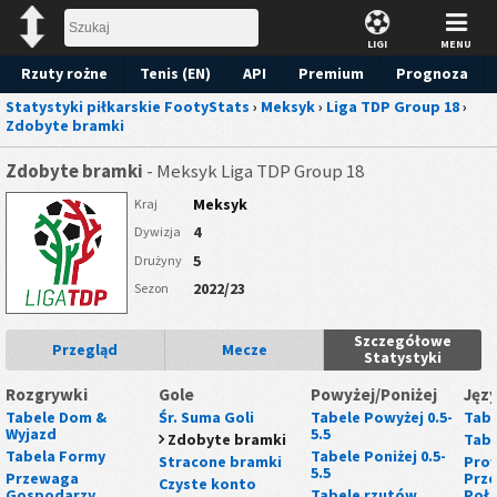
LIGI
MENU
Rzuty rożne
Tenis (EN)
API
Premium
Prognoza
Statystyki piłkarskie FootyStats
›
Meksyk
›
Liga TDP Group 18
›
Zdobyte bramki
Zdobyte bramki
- Meksyk Liga TDP Group 18
Meksyk
Kraj
4
Dywizja
5
Drużyny
2022/23
Sezon
Szczegółowe
Przegląd
Mecze
Statystyki
Rozgrywki
Gole
Powyżej/Poniżej
Języ
Tabele Dom &
Śr. Suma Goli
Tabele Powyżej 0.5-
Tabe
Wyjazd
5.5
Zdobyte bramki
Tabe
Tabela Formy
Tabele Poniżej 0.5-
Stracone bramki
Prow
5.5
Przewaga
Prze
Czyste konto
Gospodarzy
Tabele rzutów
Poł.