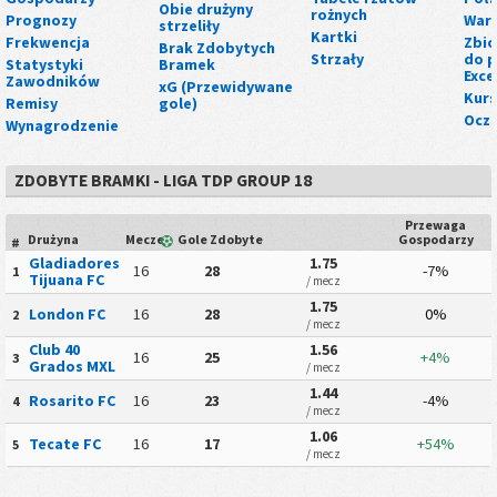
Obie drużyny
rożnych
Prognozy
Wart
strzeliły
Kartki
Frekwencja
Zbio
Brak Zdobytych
Strzały
do p
Statystyki
Bramek
Exce
Zawodników
xG (Przewidywane
Kurs
Remisy
gole)
Ocze
Wynagrodzenie
ZDOBYTE BRAMKI - LIGA TDP GROUP 18
Przewaga
Drużyna
Mecze
Gole Zdobyte
Gospodarzy
#
Gladiadores
1.75
16
28
-7%
1
Tijuana FC
/ mecz
1.75
London FC
16
28
0%
2
/ mecz
Club 40
1.56
16
25
+4%
3
Grados MXL
/ mecz
1.44
Rosarito FC
16
23
-4%
4
/ mecz
1.06
Tecate FC
16
17
+54%
5
/ mecz