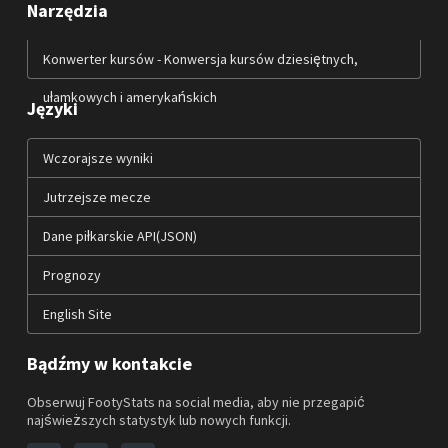
Narzędzia
Konwerter kursów - Konwersja kursów dziesiętnych,
ułamkowych i amerykańskich
Języki
Wczorajsze wyniki
Jutrzejsze mecze
Dane piłkarskie API(JSON)
Prognozy
English Site
Bądźmy w kontakcie
Obserwuj FootyStats na social media, aby nie przegapić
najświeższych statystyk lub nowych funkcji.