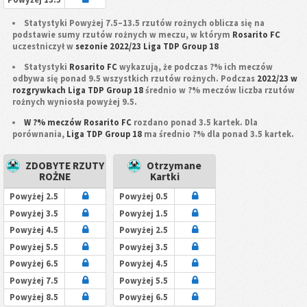
Statystyki Powyżej 7.5–13.5 rzutów rożnych oblicza się na
podstawie sumy rzutów rożnych w meczu, w którym
Rosarito FC
uczestniczył w
sezonie 2022/23 Liga TDP Group 18
Statystyki
Rosarito FC
wykazują, że podczas ?% ich meczów
odbywa się ponad 9.5 wszystkich rzutów rożnych. Podczas
2022/23 w
rozgrywkach Liga TDP Group 18
średnio w ?% meczów liczba rzutów
rożnych wyniosła powyżej 9.5.
W ?% meczów Rosarito FC
rozdano ponad 3.5 kartek. Dla
porównania,
Liga TDP Group 18
ma średnio ?% dla ponad 3.5 kartek.
ZDOBYTE RZUTY
Otrzymane
ROŻNE
Kartki
Powyżej 2.5
Powyżej 0.5
Powyżej 3.5
Powyżej 1.5
Powyżej 4.5
Powyżej 2.5
Powyżej 5.5
Powyżej 3.5
Powyżej 6.5
Powyżej 4.5
Powyżej 7.5
Powyżej 5.5
Powyżej 8.5
Powyżej 6.5