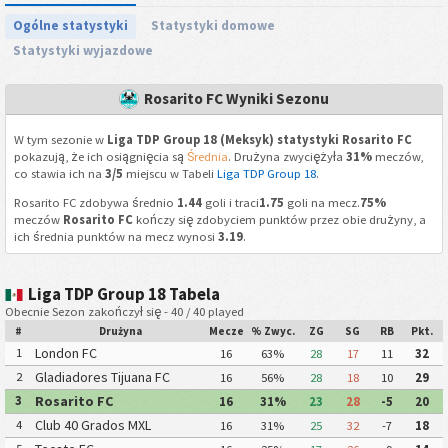
Ogólne statystyki
Statystyki domowe
Statystyki wyjazdowe
Rosarito FC Wyniki Sezonu
W tym sezonie w
Liga TDP Group 18 (Meksyk) statystyki Rosarito FC
pokazują, że ich osiągnięcia są
Średnia
. Drużyna zwyciężyła
31%
meczów,
co stawia ich na
3/5
miejscu w Tabeli
Liga TDP Group 18
.
Rosarito FC zdobywa średnio
1.44
goli i traci
1.75
goli na mecz.
75%
meczów
Rosarito FC
kończy się zdobyciem punktów przez obie drużyny, a
ich średnia punktów na mecz wynosi
3.19
.
Liga TDP Group 18 Tabela
Obecnie Sezon zakończył się - 40 / 40 played
#
Drużyna
Mecze
% Zwyc.
ZG
SG
RB
Pkt.
London FC
1
16
63%
28
17
11
32
Gladiadores Tijuana FC
2
16
56%
28
18
10
29
Rosarito FC
3
16
31%
23
28
-5
20
Club 40 Grados MXL
4
16
31%
25
32
-7
18