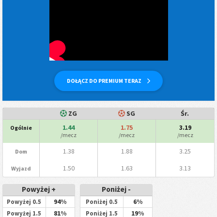
DOŁĄCZ DO PREMIUM TERAZ
ZG
SG
Śr.
1.44
1.75
3.19
Ogólnie
/mecz
/mecz
/mecz
1.38
1.88
3.25
Dom
1.50
1.63
3.13
Wyjazd
Powyżej +
Poniżej -
94%
6%
Powyżej 0.5
Poniżej 0.5
81%
19%
Powyżej 1.5
Poniżej 1.5