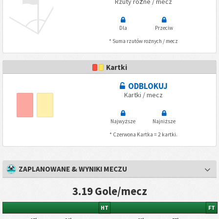
Rzuty rożne / mecz
Dla
Przeciw
* Suma rzutów rożnych / mecz
Kartki
ODBLOKUJ
Kartki / mecz
Najwyższe
Najniższe
* Czerwona Kartka = 2 kartki.
ZAPLANOWANE & WYNIKI MECZU
3.19 Gole/mecz
HT
FT