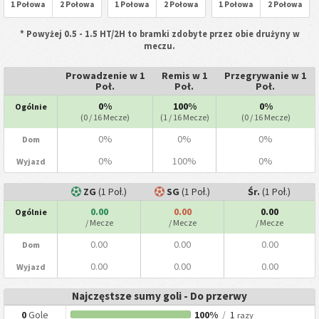
1 Połowa
2 Połowa
1 Połowa
2 Połowa
1 Połowa
2 Połowa
* Powyżej 0.5 - 1.5 HT/2H to bramki zdobyte przez obie drużyny w
meczu.
Prowadzenie w 1
Remis w 1
Przegrywanie w 1
Poł.
Poł.
Poł.
0%
100%
0%
Ogólnie
(0 / 16 Mecze)
(1 / 16 Mecze)
(0 / 16 Mecze)
0%
0%
0%
Dom
0%
100%
0%
Wyjazd
ZG
(1 Poł.)
SG
(1 Poł.)
Śr.
(1 Poł.)
0.00
0.00
0.00
Ogólnie
/ Mecze
/ Mecze
/ Mecze
0.00
0.00
0.00
Dom
0.00
0.00
0.00
Wyjazd
Najczęstsze sumy goli - Do przerwy
0
Gole
100%
/
1
razy