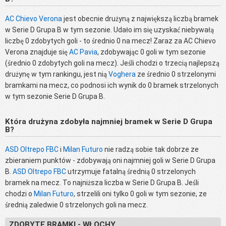
AC Chievo Verona
jest obecnie drużyną z największą liczbą bramek
w Serie D Grupa B w tym sezonie. Udało im się uzyskać niebywałą
liczbę 0 zdobytych goli - to średnio 0 na mecz! Zaraz za AC Chievo
Verona znajduje się
AC Pavia
, zdobywając 0 goli w tym sezonie
(średnio 0 zdobytych goli na mecz). Jeśli chodzi o trzecią najlepszą
drużynę w tym rankingu, jest nią
Voghera
ze średnio 0 strzelonymi
bramkami na mecz, co podnosi ich wynik do 0 bramek strzelonych
w tym sezonie Serie D Grupa B.
Która drużyna zdobyła najmniej bramek w Serie D Grupa
B?
ASD Oltrepo FBC
i
Milan Futuro
nie radzą sobie tak dobrze ze
zbieraniem punktów - zdobywają oni najmniej goli w Serie D Grupa
B.
ASD Oltrepo FBC
utrzymuje fatalną średnią 0 strzelonych
bramek na mecz. To najniższa liczba w Serie D Grupa B. Jeśli
chodzi o
Milan Futuro
, strzelili oni tylko 0 goli w tym sezonie, ze
średnią zaledwie 0 strzelonych goli na mecz.
ZDOBYTE BRAMKI - WŁOCHY