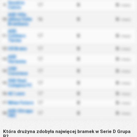
Sondrio
17
0
0
9
/ mecz
Calcio
ASD Villa
dAlme Valle
16
0
0
10
/ mecz
Brembana
ASD
Caldiero
17
0
0
11
/ mecz
Terme
US Breno
17
0
0
12
/ mecz
ASD
17
0
0
13
/ mecz
Varesina
USD
17
0
0
14
/ mecz
Casatese
SSD Real
17
0
0
15
/ mecz
Calepina FC
AC Leon
17
0
0
16
/ mecz
Milan Futuro
17
0
0
17
/ mecz
ASD Oltrepo
17
0
0
18
/ mecz
FBC
Która drużyna zdobyła najwięcej bramek w Serie D Grupa
B?