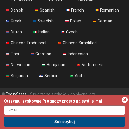
Danish
Spanish
French
Romanian
Greek
Swedish
Polish
German
Dutch
Italian
Czech
Chinese Traditional
Chinese Simplified
Thai
Croatian
Indonesian
Norwegian
Hungarian
Vietnamese
Bulgarian
Serbian
Arabic
©
FootyStats
- Stworzone z miłością do pięknej gry
Otrzymuj zyskowne Prognozy prosto na swój e-mail!
Kontakt
O nas
Pomoc
Polityka Prywatności
Terms & Conditions (English)
News (English)
DOŁĄCZ DO PREMIUM. ZARABIAJ JUŻ DZIŚ