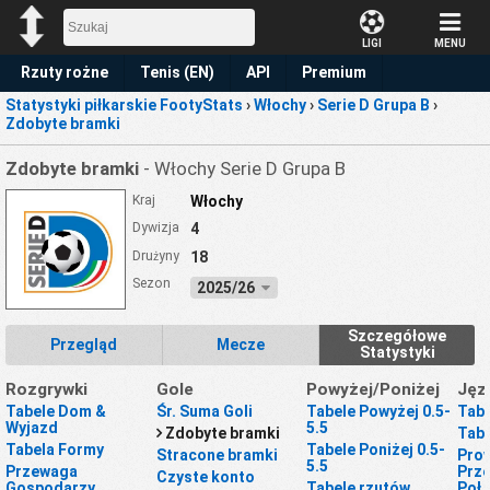
LIGI
MENU
Rzuty rożne
Tenis (EN)
API
Premium
Statystyki piłkarskie FootyStats
›
Włochy
›
Serie D Grupa B
›
Prognoza
Zdobyte bramki
Zdobyte bramki
- Włochy Serie D Grupa B
Kraj
Włochy
Dywizja
4
Drużyny
18
Sezon
2025/26
Szczegółowe
Przegląd
Mecze
Statystyki
Rozgrywki
Gole
Powyżej/Poniżej
Jęz
Tabele Dom &
Śr. Suma Goli
Tabele Powyżej 0.5-
Tabe
Wyjazd
5.5
Zdobyte bramki
Tabe
Tabela Formy
Tabele Poniżej 0.5-
Stracone bramki
Prow
5.5
Przewaga
Prze
Czyste konto
Gospodarzy
Tabele rzutów
Poł.