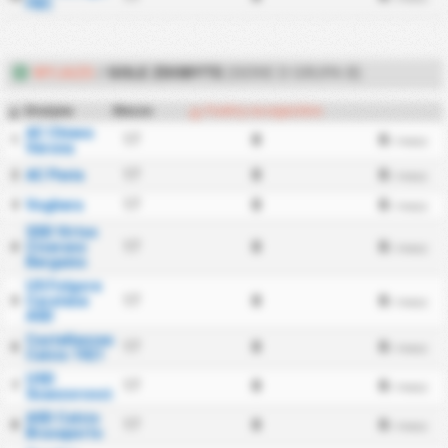
FBC
WYJAZD
/
GOLE ZDOBYTE
(SERIE D GRUPA B)
Drużyna
Mecze
Punkty na wyjeździe
#
AC Chievo
17
0
0
1
/ mecz
Verona
AC Pavia
17
0
0
2
/ mecz
Voghera
17
0
0
3
/ mecz
SSD Virtus
Ciserano
17
0
0
4
/ mecz
Bergamo
US Folgore
Caratese
17
0
0
5
/ mecz
ASD
Castellanzese
17
0
0
6
/ mecz
Calcio 1921
USD
17
0
0
7
/ mecz
Scanzorosciate
ASD Calcio
17
0
0
8
/ mecz
Brusaporto