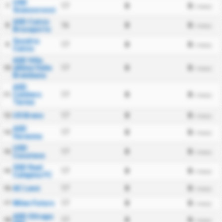
USD
17
0
0
7
/ mecz
Scanzorosciate
ASD Calcio
16
0
0
8
/ mecz
Brusaporto
Sondrio
17
0
0
9
/ mecz
Calcio
ASD Villa
dAlme Valle
17
0
0
10
/ mecz
Brembana
ASD
Caldiero
17
0
0
11
/ mecz
Terme
US Breno
17
0
0
12
/ mecz
ASD
17
0
0
13
/ mecz
Varesina
USD
17
0
0
14
/ mecz
Casatese
SSD Real
17
0
0
15
/ mecz
Calepina FC
AC Leon
17
0
0
16
/ mecz
Milan Futuro
17
0
0
17
/ mecz
ASD Oltrepo
17
0
0
18
/ mecz