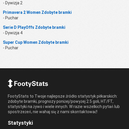
- Dywizja 2
Primavera 2 Women Zdobyte bramki
- Puchar
Serie D PlayOffs Zdobyte bramki
- Dywizja 4
Super Cup Women Zdobyte bramki
- Puchar
FootyStats to Twoje najlepsze źródło statystyk piłkarskich:
zdobyte bramki, prognozy poniżej/powyżej 2.5 goli, HT/FT,
statystyki na żywo i wiele innych. W razie wszelkich pytań lub
spostrzeżeń, nie wahaj się z nami skontaktować!
Statystyki