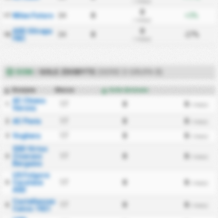
/ mecz
0
Milan Futuro
34
0
+3%
17
/ mecz
ASD Oltrepo
0
34
0
-27%
18
FBC
/ mecz
DOM
/
GOLE ZDOBYTE
(SERIE D GRUPA B)
Drużyna
Mecze
Gole domowe
#
AC Chievo
17
0
0
1
/ mecz
Verona
AC Pavia
17
0
0
2
/ mecz
Voghera
17
0
0
3
/ mecz
SSD Virtus
Ciserano
17
0
0
4
/ mecz
Bergamo
US Folgore
Caratese
17
0
0
5
/ mecz
ASD
Castellanzese
17
0
0
6
/ mecz
Calcio 1921