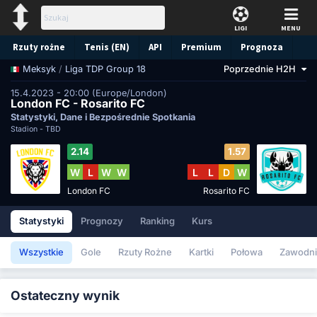
LIGI
MENU
Rzuty rożne
Tenis (EN)
API
Premium
Prognoza
/
Liga TDP Group 18
Poprzednie H2H
Meksyk
15.4.2023 - 20:00 (Europe/London)
London FC - Rosarito FC
Statystyki, Dane i Bezpośrednie Spotkania
Stadion -
TBD
2.14
1.57
W
L
W
W
L
L
D
W
London FC
Rosarito FC
Statystyki
Prognozy
Ranking
Kurs
Wszystkie
Gole
Rzuty Rożne
Kartki
Połowa
Zawodni
Ostateczny wynik