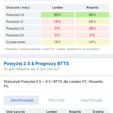
Stracone / mecz
London
Rosarito
86%
86%
Powyżej 0.5
14%
56%
Powyżej 1.5
0%
28%
Powyżej 2.5
0%
0%
Powyżej 3.5
14%
14%
Czyste konto
* Statystyki z bilansu porażek London FC u siebie i Rosarito FC na wyjeździe.
Powyżej 2.5 & Prognozy BTTS
Ile goli odbędzie się w tym meczu?
Statystyki Powyżej 0.5 ~ 4.5 i BTTS dla London FC i Rosarito
FC.
Gole (Powyżej)
1 Poł./2 Poł.
Gole (Poniżej)
Gole Łącznie
London
Rosarito
Średnia