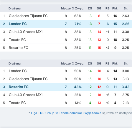
Drużyna
Mecze
% Zwyc.
ZG
SG
RB
Pkt.
Śr.
Gladiadores Tijuana FC
1
8
63%
13
8
5
16
2.63
London FC
2
7
71%
13
7
6
15
2.86
Club 40 Grados MXL
3
8
38%
13
14
-1
11
3.38
Tecate FC
4
8
38%
13
13
0
10
3.25
Rosarito FC
5
8
25%
11
15
-4
9
3.25
Drużyna
Mecze
% Zwyc.
ZG
SG
RB
Pkt.
Śr.
London FC
1
8
50%
14
10
4
14
3.00
Gladiadores Tijuana FC
2
8
50%
15
10
5
13
3.13
Rosarito FC
3
7
43%
12
12
0
11
3.43
Club 40 Grados MXL
4
8
25%
12
18
-6
7
3.75
Tecate FC
5
8
13%
4
13
-9
4
2.13
*
Liga TDP Group 18 Tabele domowe i wyjazdowe
są również dostępne