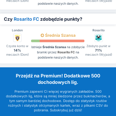
meczach (Dom)
meczach (Wyjazd)
podstawie naszych danych.
Czy
Rosarito FC
zdobędzie punkty?
London
Rosarito
Średnia Szansa
Czyste konto w
Zdobyto punkt w
Istnieje
Średnia Szansa
na zdobycie
14%
71%
bramki przez
Rosarito FC
na
meczach (Dom)
meczach (Wyjazd)
podstawie naszych danych.
Przejdź na Premium! Dodatkowe 500
dochodowych lig.
Premium zapewni Ci więcej wygranych zakładów. 500
dodatkowych lig, które są mniej śledzone przez bukmacherów, a
tym samym bardziej dochodowe. Dostęp do statystyk rzutów
rożnych i statystyk otrzymanych kartek, wraz z plikami CSV do
pobrania. Subskrybuj już dziś!