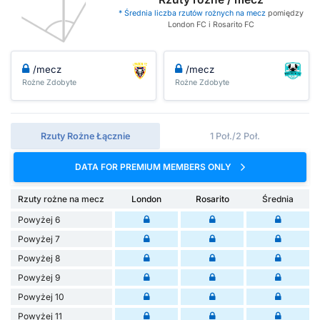
* Średnia liczba rzutów rożnych na mecz
pomiędzy
London FC i Rosarito FC
/mecz
/mecz
Rożne Zdobyte
Rożne Zdobyte
Rzuty Rożne Łącznie
1 Poł./2 Poł.
DATA FOR PREMIUM MEMBERS ONLY
Rzuty rożne na mecz
London
Rosarito
Średnia
Powyżej 6
Powyżej 7
Powyżej 8
Powyżej 9
Powyżej 10
Powyżej 11