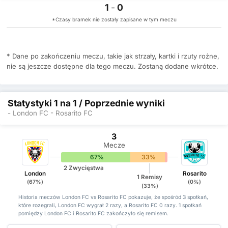
1
-
0
*Czasy bramek nie zostały zapisane w tym meczu
* Dane po zakończeniu meczu, takie jak strzały, kartki i rzuty rożne,
nie są jeszcze dostępne dla tego meczu. Zostaną dodane wkrótce.
Statystyki 1 na 1 / Poprzednie wyniki
- London FC - Rosarito FC
3
Mecze
67%
33%
0%
2 Zwycięstwa
London
Rosarito
1 Remisy
(67%)
(0%)
(33%)
Historia meczów London FC vs Rosarito FC pokazuje, że spośród 3 spotkań,
które rozegrali, London FC wygrał 2 razy, a Rosarito FC 0 razy. 1 spotkań
pomiędzy London FC i Rosarito FC zakończyło się remisem.