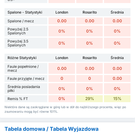
Spalone - Statystyki
London
Rosarito
Średnia
0.00
0.00
0.00
Spalone / mecz
Powyżej 2.5
0%
0%
0%
Spalonych
Powyżej 3.5
0%
0%
0%
Spalonych
Różne Statystyki
London
Rosarito
Średnia
Faule popełnione /
0.00
0.00
0.00
mecz
0
0
0.00
Faule przyjęte / mecz
Średnia posiadania
0%
0%
0%
piłki
0%
29%
15%
Remis % FT
Niektóre dane są zaokrąglane w górę lub w dół do najbliższego procenta, więc po
zsumowaniu mogą być równe 101%.
Tabela domowa / Tabela Wyjazdowa