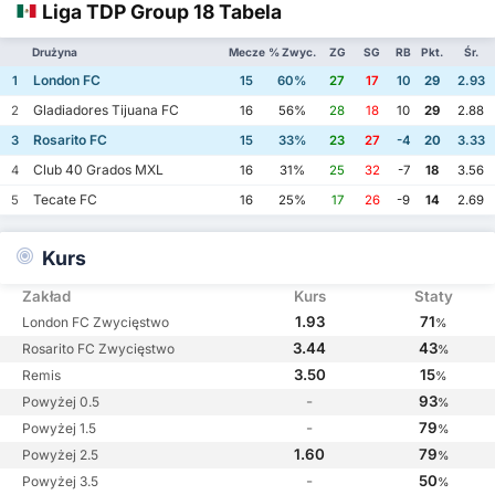
Liga TDP Group 18 Tabela
Drużyna
Mecze
% Zwyc.
ZG
SG
RB
Pkt.
Śr.
London FC
1
15
60%
27
17
10
29
2.93
Gladiadores Tijuana FC
2
16
56%
28
18
10
29
2.88
Rosarito FC
3
15
33%
23
27
-4
20
3.33
Club 40 Grados MXL
4
16
31%
25
32
-7
18
3.56
Tecate FC
5
16
25%
17
26
-9
14
2.69
Kurs
Zakład
Kurs
Staty
1.93
71
London FC Zwycięstwo
%
3.44
43
Rosarito FC Zwycięstwo
%
3.50
15
Remis
%
-
93
Powyżej 0.5
%
-
79
Powyżej 1.5
%
1.60
79
Powyżej 2.5
%
-
50
Powyżej 3.5
%