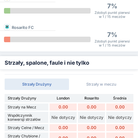
7%
Zdobyli punkt pierwsi
w 1 / 15 meczów
Rosarito FC
7%
Zdobyli punkt pierwsi
w 1 / 15 meczów
Strzały, spalone, faule i nie tylko
Strzały Drużyny
Strzały w meczu
Strzały Drużyny
London
Rosarito
Średnia
0.00
0.00
0.00
Strzały na Mecz
Współczynnik
Nie dotyczy
Nie dotyczy
Nie dotyczy
konwersji strzałów
0.00
0.00
0.00
Strzały Celne / Mecz
Strzały Chybione /
0.00
0.00
0.00