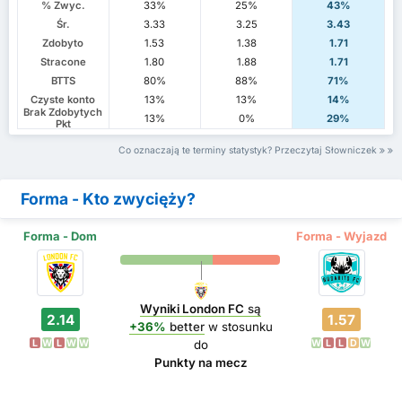
% Zwyc.
33%
25%
43%
Śr.
3.33
3.25
3.43
Zdobyto
1.53
1.38
1.71
Stracone
1.80
1.88
1.71
BTTS
80%
88%
71%
Czyste konto
13%
13%
14%
Brak Zdobytych
13%
0%
29%
Pkt
Co oznaczają te terminy statystyk? Przeczytaj Słowniczek
Forma - Kto zwycięży?
Forma - Dom
Forma - Wyjazd
Wyniki London FC
są
2.14
1.57
+36%
better
w stosunku
L
W
L
W
W
W
L
L
D
W
do
Punkty na mecz