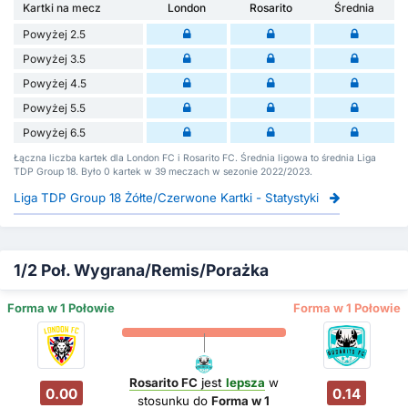
Kartki na mecz
London
Rosarito
Średnia
Powyżej 2.5
Powyżej 3.5
Powyżej 4.5
Powyżej 5.5
Powyżej 6.5
Łączna liczba kartek dla London FC i Rosarito FC. Średnia ligowa to średnia Liga
TDP Group 18. Było 0 kartek w 39 meczach w sezonie 2022/2023.
Liga TDP Group 18 Żółte/Czerwone Kartki - Statystyki
1/2 Poł. Wygrana/Remis/Porażka
Forma w 1 Połowie
Forma w 1 Połowie
Rosarito FC
jest
lepsza
w
0.00
0.14
stosunku do
Forma w 1