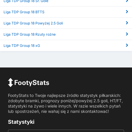
Liga TDP Group 18 Śr. Gole
Liga TDP Group 18 BTTS
Liga TDP Group 18 Powyżej 2.5 Goli
Liga TDP Group 18 Rzuty rożne
Liga TDP Group 18 xG
FootyStats to Twoje najlepsze źródło statystyk piłkarskich:
zdobyte bramki, prognozy poniżej/powyżej 2.5 goli, HT/FT,
statystyki na żywo i wiele innych. W razie wszelkich pytań
lub spostrzeżeń, nie wahaj się z nami skontaktować!
Statystyki