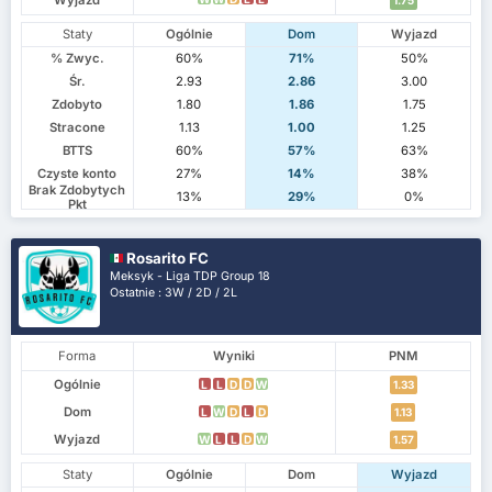
Staty
Ogólnie
Dom
Wyjazd
% Zwyc.
60%
71%
50%
Śr.
2.93
2.86
3.00
Zdobyto
1.80
1.86
1.75
Stracone
1.13
1.00
1.25
BTTS
60%
57%
63%
Czyste konto
27%
14%
38%
Brak Zdobytych
13%
29%
0%
Pkt
Rosarito FC
Meksyk - Liga TDP Group 18
Ostatnie : 3W / 2D / 2L
Forma
Wyniki
PNM
Ogólnie
L
L
D
D
W
1.33
Dom
L
W
D
L
D
1.13
Wyjazd
W
L
L
D
W
1.57
Staty
Ogólnie
Dom
Wyjazd