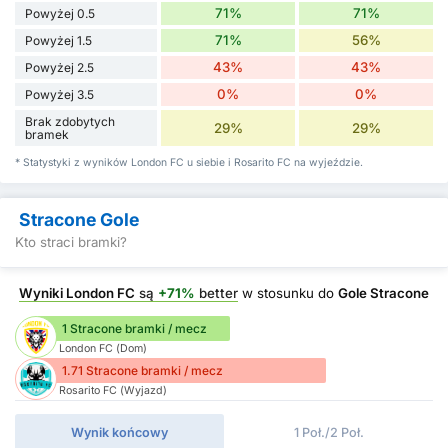
71%
71%
Powyżej 0.5
71%
56%
Powyżej 1.5
43%
43%
Powyżej 2.5
0%
0%
Powyżej 3.5
Brak zdobytych
29%
29%
bramek
* Statystyki z wyników London FC u siebie i Rosarito FC na wyjeździe.
Stracone Gole
Kto straci bramki?
Wyniki London FC
są
+71%
better
w stosunku do
Gole Stracone
1 Stracone bramki / mecz
London FC (Dom)
1.71 Stracone bramki / mecz
Rosarito FC (Wyjazd)
Wynik końcowy
1 Poł./2 Poł.