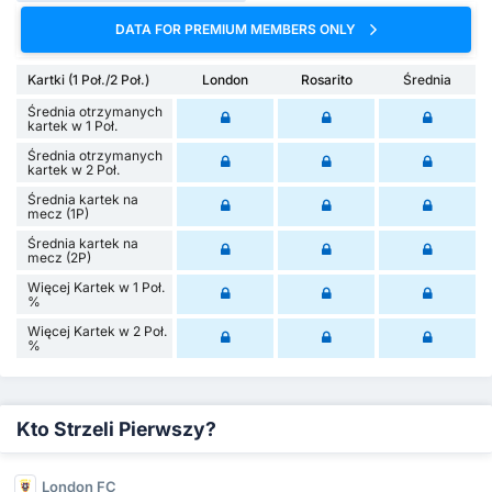
DATA FOR PREMIUM MEMBERS ONLY
Kartki (1 Poł./2 Poł.)
London
Rosarito
Średnia
Średnia otrzymanych
kartek w 1 Poł.
Średnia otrzymanych
kartek w 2 Poł.
Średnia kartek na
mecz (1P)
Średnia kartek na
mecz (2P)
Więcej Kartek w 1 Poł.
%
Więcej Kartek w 2 Poł.
%
Kto Strzeli Pierwszy?
London FC