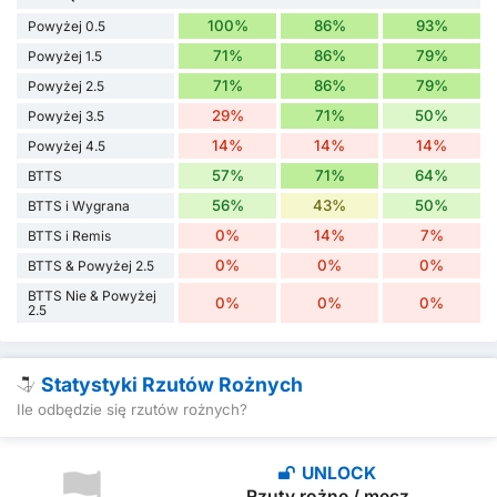
100%
86%
93%
Powyżej 0.5
71%
86%
79%
Powyżej 1.5
71%
86%
79%
Powyżej 2.5
29%
71%
50%
Powyżej 3.5
14%
14%
14%
Powyżej 4.5
57%
71%
64%
BTTS
56%
43%
50%
BTTS i Wygrana
0%
14%
7%
BTTS i Remis
0%
0%
0%
BTTS & Powyżej 2.5
BTTS Nie & Powyżej
0%
0%
0%
2.5
Statystyki Rzutów Rożnych
Ile odbędzie się rzutów rożnych?
UNLOCK
Rzuty rożne / mecz