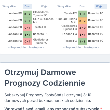
Wszystkie
Dom
Wyjazd
Wszystkie
Dom
Wyjazd
Gladiadores
London FC
Tecate FC
Rosarito FC
3 - 2
1 - 3
Tijuana FC
Club 40 Grados
Club 40 Grados
London FC
Rosarito FC
2 - 1
2 - 2
MXL
MXL
Gladiadores
London FC
Tecate FC
Rosarito FC
0 - 1
3 - 0
Tijuana FC
London FC
Rosarito FC
London FC
Rosarito FC
3 - 1
3 - 1
Gladiadores
London FC
Tecate FC
Rosarito FC
0 - 1
1 - 3
Tijuana FC
Poprzednie
Następne
Poprzednie
Następne
Otrzymuj Darmowe
Prognozy Codziennie
Subskrybuj Prognozy FootyStats i otrzymuj 3-10
darmowych porad bukmacherskich codziennie.
Wprowadź swój email, aby rozpocząć subskrypcję
*