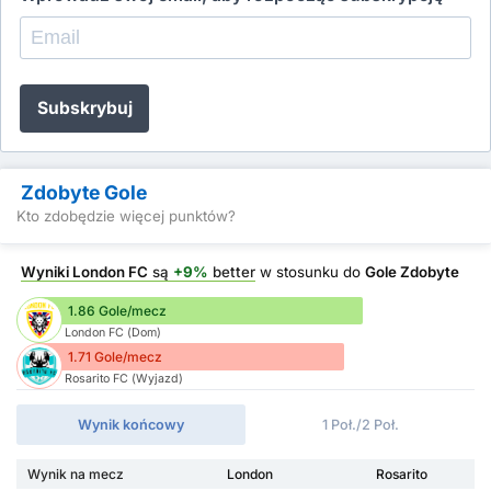
Subskrybuj
Zdobyte Gole
Kto zdobędzie więcej punktów?
Wyniki London FC
są
+9%
better
w stosunku do
Gole Zdobyte
1.86 Gole/mecz
London FC (Dom)
1.71 Gole/mecz
Rosarito FC (Wyjazd)
Wynik końcowy
1 Poł./2 Poł.
Wynik na mecz
London
Rosarito