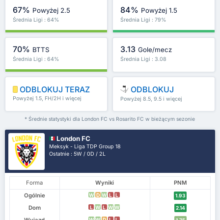
67%
84%
Powyżej 2.5
Powyżej 1.5
Średnia Ligi : 64%
Średnia Ligi : 79%
70%
3.13
BTTS
Gole/mecz
Średnia Ligi : 64%
Średnia Ligi : 3.08
ODBLOKUJ TERAZ
ODBLOKUJ
Powyżej 1.5, FH/2H i więcej
Powyżej 8.5, 9.5 i więcej
* Średnie statystyki dla London FC vs Rosarito FC w bieżącym sezonie
London FC
Meksyk - Liga TDP Group 18
Ostatnie : 5W / 0D / 2L
Forma
Wyniki
PNM
Ogólnie
W
D
W
L
L
1.93
Dom
L
W
L
W
W
2.14
Wyjazd
W
W
D
L
L
1.75