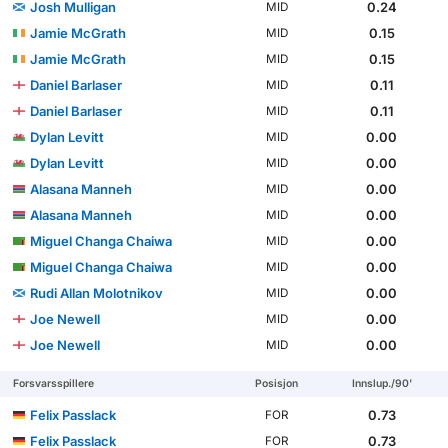
Josh Mulligan
0.24
MID
Jamie McGrath
0.15
MID
Jamie McGrath
0.15
MID
Daniel Barlaser
0.11
MID
Daniel Barlaser
0.11
MID
Dylan Levitt
0.00
MID
Dylan Levitt
0.00
MID
Alasana Manneh
0.00
MID
Alasana Manneh
0.00
MID
Miguel Changa Chaiwa
0.00
MID
Miguel Changa Chaiwa
0.00
MID
Rudi Allan Molotnikov
0.00
MID
Joe Newell
0.00
MID
Joe Newell
0.00
MID
Forsvarsspillere
Posisjon
Innslup./90'
Felix Passlack
0.73
FOR
Felix Passlack
0.73
FOR