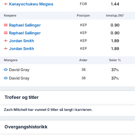
Kanayochukwu Megwa
1.44
FOR
Keepere
Posisjon
Innslup./90'
Raphael Sallinger
0.90
KEP
Raphael Sallinger
0.90
KEP
Jordan Smith
1.89
KEP
Jordan Smith
1.89
KEP
Mangere
Alder
Seier %
David Gray
37
38
%
David Gray
37
38
%
Trofeer og titler
Zach Mitchell har vunnet 0 titler så langt i karrieren.
Overgangshistorikk