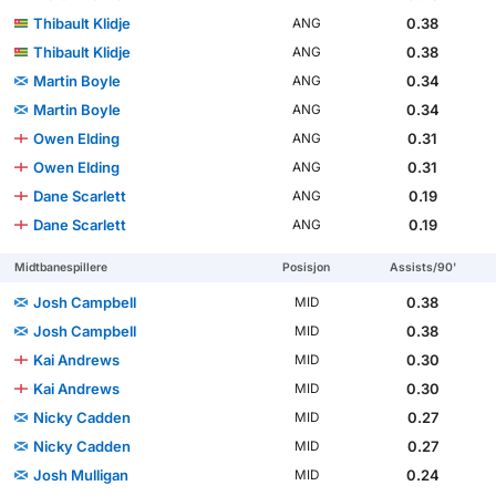
Thibault Klidje
0.38
ANG
Thibault Klidje
0.38
ANG
Martin Boyle
0.34
ANG
Martin Boyle
0.34
ANG
Owen Elding
0.31
ANG
Owen Elding
0.31
ANG
Dane Scarlett
0.19
ANG
Dane Scarlett
0.19
ANG
Midtbanespillere
Posisjon
Assists/90'
Josh Campbell
0.38
MID
Josh Campbell
0.38
MID
Kai Andrews
0.30
MID
Kai Andrews
0.30
MID
Nicky Cadden
0.27
MID
Nicky Cadden
0.27
MID
Josh Mulligan
0.24
MID