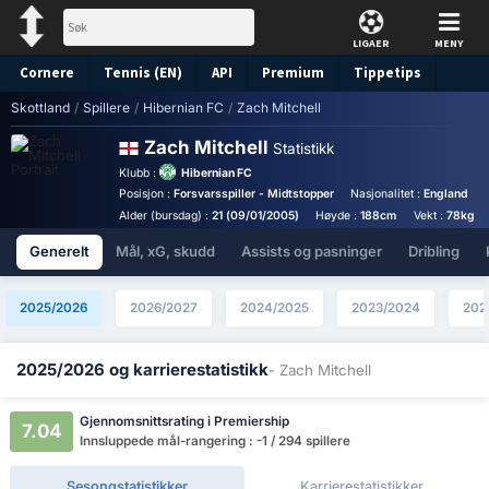
LIGAER
MENY
Cornere
Tennis (EN)
API
Premium
Tippetips
Skottland
/
Spillere
/
Hibernian FC
/
Zach Mitchell
Zach Mitchell
Statistikk
Klubb :
Hibernian FC
Posisjon :
Forsvarsspiller - Midtstopper
Nasjonalitet :
England
Alder (bursdag) :
21 (09/01/2005)
Høyde :
188cm
Vekt :
78kg
Generelt
Mål, xG, skudd
Assists og pasninger
Dribling
2025/2026
2026/2027
2024/2025
2023/2024
202
2025/2026 og karrierestatistikk
- Zach Mitchell
Gjennomsnittsrating i Premiership
7.04
Innsluppede mål-rangering : -1 / 294 spillere
Sesongstatistikker
Karrierestatistikker