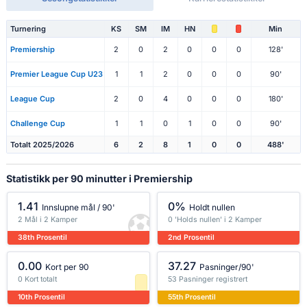
Turnering
KS
SM
IM
HN
Min
Premiership
2
0
2
0
0
0
128'
Premier League Cup U23
1
1
2
0
0
0
90'
League Cup
2
0
4
0
0
0
180'
Challenge Cup
1
1
0
1
0
0
90'
Totalt 2025/2026
6
2
8
1
0
0
488'
Statistikk per 90 minutter i Premiership
1.41
0%
Innslupne mål / 90'
Holdt nullen
2 Mål i 2 Kamper
0 'Holds nullen' i 2 Kamper
38th Prosentil
2nd Prosentil
0.00
37.27
Kort per 90
Pasninger/90'
0 Kort totalt
53 Pasninger registrert
10th Prosentil
55th Prosentil