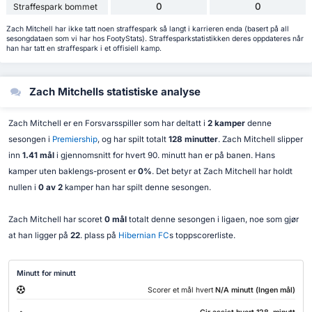
0
0
Straffespark bommet
Zach Mitchell har ikke tatt noen straffespark så langt i karrieren enda (basert på all
sesongdataen som vi har hos FootyStats). Straffesparkstatistikken deres oppdateres når
han har tatt en straffespark i et offisiell kamp.
Zach Mitchells statistiske analyse
Zach Mitchell er en Forsvarsspiller som har deltatt i
2 kamper
denne
sesongen i
Premiership
, og har spilt totalt
128 minutter
. Zach Mitchell slipper
inn
1.41 mål
i gjennomsnitt for hvert 90. minutt han er på banen. Hans
kamper uten baklengs-prosent er
0%
. Det betyr at Zach Mitchell har holdt
nullen i
0 av 2
kamper han har spilt denne sesongen.
Zach Mitchell har scoret
0 mål
totalt denne sesongen i ligaen, noe som gjør
at han ligger på
22
. plass på
Hibernian FC
s toppscorerliste.
Minutt for minutt
Scorer et mål hvert
N/A minutt (Ingen mål)