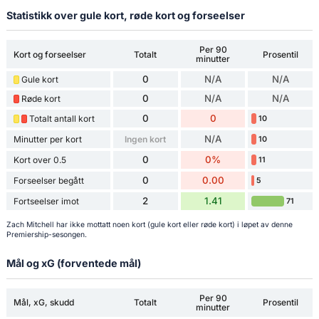
Statistikk over gule kort, røde kort og forseelser
Per 90
Kort og forseelser
Totalt
Prosentil
minutter
0
N/A
N/A
Gule kort
0
N/A
N/A
Røde kort
0
0
Totalt antall kort
10
N/A
Minutter per kort
Ingen kort
10
0
0%
Kort over 0.5
11
0
0.00
Forseelser begått
5
2
1.41
Fortseelser imot
71
Zach Mitchell har ikke mottatt noen kort (gule kort eller røde kort) i løpet av denne
Premiership-sesongen.
Mål og xG (forventede mål)
Per 90
Mål, xG, skudd
Totalt
Prosentil
minutter