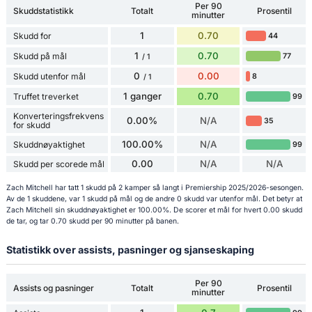
Per 90
Skuddstatistikk
Totalt
Prosentil
minutter
1
0.70
Skudd for
44
1
0.70
Skudd på mål
77
/ 1
0
0.00
Skudd utenfor mål
8
/ 1
1 ganger
0.70
Truffet treverket
99
Konverteringsfrekvens
0.00%
N/A
35
for skudd
100.00%
N/A
Skuddnøyaktighet
99
0.00
N/A
N/A
Skudd per scorede mål
Zach Mitchell har tatt 1 skudd på 2 kamper så langt i Premiership 2025/2026-sesongen.
Av de 1 skuddene, var 1 skudd på mål og de andre 0 skudd var utenfor mål. Det betyr at
Zach Mitchell sin skuddnøyaktighet er 100.00%. De scorer et mål for hvert 0.00 skudd
de tar, og tar 0.70 skudd per 90 minutter på banen.
Statistikk over assists, pasninger og sjanseskaping
Per 90
Assists og pasninger
Totalt
Prosentil
minutter