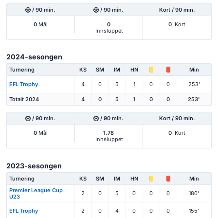
/ 90 min.
/ 90 min.
Kort / 90 min.
0
Mål
0
0
Kort
Innsluppet
2024-sesongen
Turnering
KS
SM
IM
HN
Min
EFL Trophy
4
0
5
1
0
0
253'
Totalt 2024
4
0
5
1
0
0
253'
/ 90 min.
/ 90 min.
Kort / 90 min.
0
Mål
1.78
0
Kort
Innsluppet
2023-sesongen
Turnering
KS
SM
IM
HN
Min
Premier League Cup
2
0
5
0
0
0
180'
U23
EFL Trophy
2
0
4
0
0
0
155'