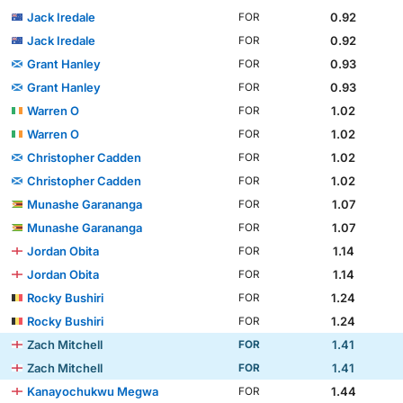
Jack Iredale
0.92
FOR
Jack Iredale
0.92
FOR
Grant Hanley
0.93
FOR
Grant Hanley
0.93
FOR
Warren O
1.02
FOR
Warren O
1.02
FOR
Christopher Cadden
1.02
FOR
Christopher Cadden
1.02
FOR
Munashe Garananga
1.07
FOR
Munashe Garananga
1.07
FOR
Jordan Obita
1.14
FOR
Jordan Obita
1.14
FOR
Rocky Bushiri
1.24
FOR
Rocky Bushiri
1.24
FOR
Zach Mitchell
1.41
FOR
Zach Mitchell
1.41
FOR
Kanayochukwu Megwa
1.44
FOR