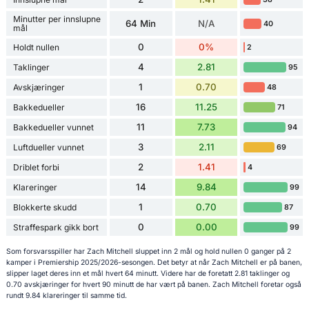
Minutter per innslupne
64 Min
N/A
40
mål
0
0%
Holdt nullen
2
4
2.81
Taklinger
95
1
0.70
Avskjæringer
48
16
11.25
Bakkedueller
71
11
7.73
Bakkedueller vunnet
94
3
2.11
Luftdueller vunnet
69
2
1.41
Driblet forbi
4
14
9.84
Klareringer
99
1
0.70
Blokkerte skudd
87
0
0.00
Straffespark gikk bort
99
Som forsvarsspiller har Zach Mitchell sluppet inn 2 mål og hold nullen 0 ganger på 2
kamper i Premiership 2025/2026-sesongen. Det betyr at når Zach Mitchell er på banen,
slipper laget deres inn et mål hvert 64 minutt. Videre har de foretatt 2.81 taklinger og
0.70 avskjæringer for hvert 90 minutt de har vært på banen. Zach Mitchell foretar også
rundt 9.84 klareringer til samme tid.