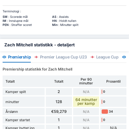
Terminologi :
SM
: Scorede mål
AS
: Assists
IM
: Innslupne mål
HN
: Holdt nullen
PEN
: Straffer scoret
Min
: Minutter spilt
Zach Mitchell statistikk - detaljert
Premiership
Premier League Cup U23
League Cup
C
Premiership statistikk for Zach Mitchell
Per 90
Totalt
Totalt
Prosentil
minutter
2
Kamper spilt
N/A
0
64 minutter
128
minutter
0
per kamp
€59,279
Årslønn
N/A
34
1
Kamper startet
N/A
0
1
N/A
Kamper byttet inn
N/A