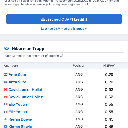
Last ned alle data for Zach Mitchell fra sesongen 2021/2022 til 2026/2027 for alle
turneringer. Inneholder sesongtotaler og sesonggjennomsnitt.
Last ned CSV (1 kreditt)
Last ned CSV med gratis prøve »
Hibernian Tropp
Zach Mitchells lagkamerater på klubbnivå
Angripere
Posisjon
Mål/90'
Ante Šuto
0.79
ANG
Ante Šuto
0.79
ANG
David Junior Hoilett
0.62
ANG
David Junior Hoilett
0.62
ANG
Elie Youan
0.55
ANG
Elie Youan
0.55
ANG
Kieran Bowie
0.45
ANG
Kieran Bowie
0.45
ANG