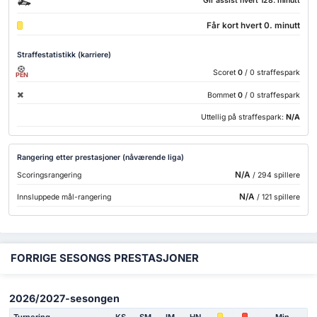
Gir assist hvert 128. minutt
Får kort hvert 0. minutt
Straffestatistikk (karriere)
Scoret
0
/ 0 straffespark
PEN
Bommet
0
/ 0 straffespark
Uttellig på straffespark:
N/A
Rangering etter prestasjoner (nåværende liga)
N/A
Scoringsrangering
/ 294 spillere
N/A
Innsluppede mål-rangering
/ 121 spillere
FORRIGE SESONGS PRESTASJONER
2026/2027-sesongen
Turnering
KS
SM
IM
HN
Min