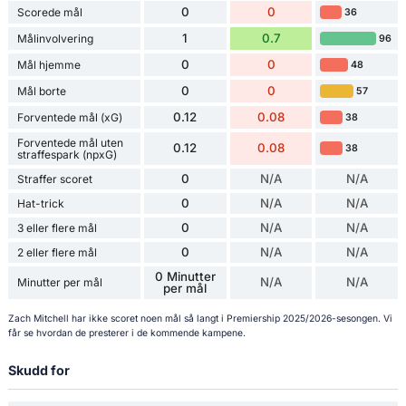
0
0
Scorede mål
36
1
0.7
Målinvolvering
96
0
0
Mål hjemme
48
0
0
Mål borte
57
0.12
0.08
Forventede mål (xG)
38
Forventede mål uten
0.12
0.08
38
straffespark (npxG)
0
N/A
N/A
Straffer scoret
0
N/A
N/A
Hat-trick
0
N/A
N/A
3 eller flere mål
0
N/A
N/A
2 eller flere mål
0 Minutter
N/A
N/A
Minutter per mål
per mål
Zach Mitchell har ikke scoret noen mål så langt i Premiership 2025/2026-sesongen. Vi
får se hvordan de presterer i de kommende kampene.
Skudd for