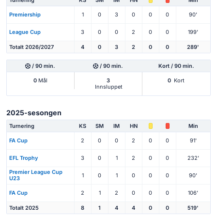
Premiership
1
0
3
0
0
0
90'
League Cup
3
0
0
2
0
0
199'
Totalt 2026/2027
4
0
3
2
0
0
289'
/ 90 min.
/ 90 min.
Kort / 90 min.
0
Mål
3
0
Kort
Innsluppet
2025-sesongen
Turnering
KS
SM
IM
HN
Min
FA Cup
2
0
0
2
0
0
91'
EFL Trophy
3
0
1
2
0
0
232'
Premier League Cup
1
0
1
0
0
0
90'
U23
FA Cup
2
1
2
0
0
0
106'
Totalt 2025
8
1
4
4
0
0
519'