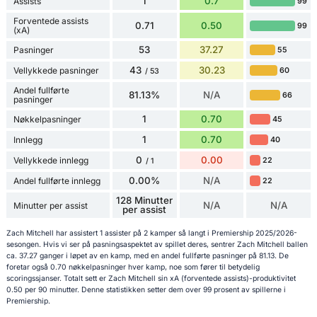
1
0.7
Assists
99
Forventede assists
0.71
0.50
99
(xA)
53
37.27
Pasninger
55
43
30.23
Vellykkede pasninger
60
/ 53
Andel fullførte
81.13%
N/A
66
pasninger
1
0.70
Nøkkelpasninger
45
1
0.70
Innlegg
40
0
0.00
Vellykkede innlegg
22
/ 1
0.00%
N/A
Andel fullførte innlegg
22
128 Minutter
N/A
N/A
Minutter per assist
per assist
Zach Mitchell har assistert 1 assister på 2 kamper så langt i Premiership 2025/2026-
sesongen. Hvis vi ser på pasningsaspektet av spillet deres, sentrer Zach Mitchell ballen
ca. 37.27 ganger i løpet av en kamp, med en andel fullførte pasninger på 81.13. De
foretar også 0.70 nøkkelpasninger hver kamp, noe som fører til betydelig
scoringssjanser. Totalt sett er Zach Mitchell sin xA (forventede assists)-produktivitet
0.50 per 90 minutter. Denne statistikken setter dem over 99 prosent av spillerne i
Premiership.