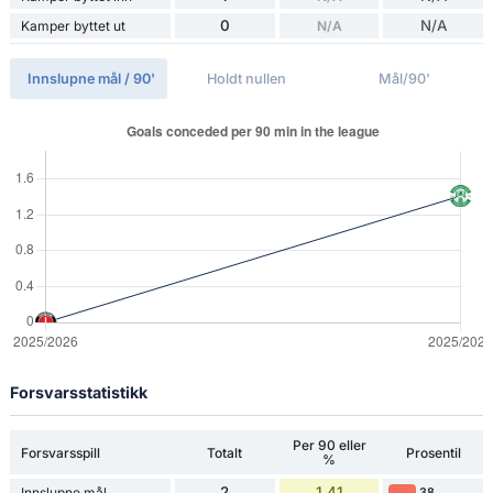
0
N/A
Kamper byttet ut
N/A
Innslupne mål / 90'
Holdt nullen
Mål/90'
Forsvarsstatistikk
Per 90 eller
Forsvarsspill
Totalt
Prosentil
%
2
1.41
Innslupne mål
38