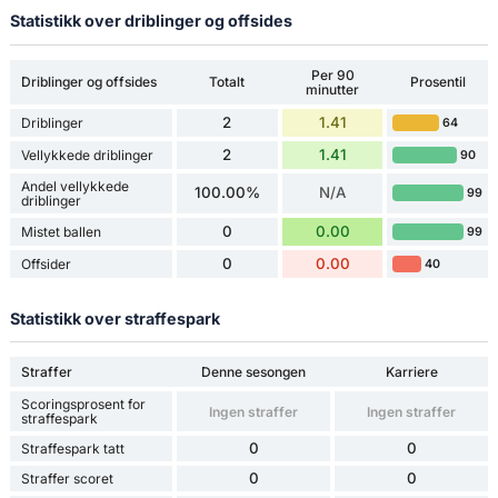
Statistikk over driblinger og offsides
Per 90
Driblinger og offsides
Totalt
Prosentil
minutter
2
1.41
Driblinger
64
2
1.41
Vellykkede driblinger
90
Andel vellykkede
100.00%
N/A
99
driblinger
0
0.00
Mistet ballen
99
0
0.00
Offsider
40
Statistikk over straffespark
Straffer
Denne sesongen
Karriere
Scoringsprosent for
Ingen straffer
Ingen straffer
straffespark
0
0
Straffespark tatt
0
0
Straffer scoret