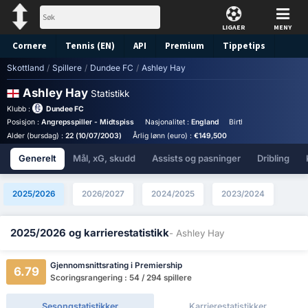
LIGAER
MENY
Cornere
Tennis (EN)
API
Premium
Tippetips
Skottland
/
Spillere
/
Dundee FC
/
Ashley Hay
Ashley Hay
Statistikk
Klubb :
Dundee FC
Posisjon :
Angrepsspiller - Midtspiss
Nasjonalitet :
England
Birthplace :
England - 
Alder (bursdag) :
22 (10/07/2003)
Årlig lønn (euro) :
€149,500
Generelt
Mål, xG, skudd
Assists og pasninger
Dribling
2025/2026
2026/2027
2024/2025
2023/2024
2025/2026 og karrierestatistikk
- Ashley Hay
Gjennomsnittsrating i Premiership
6.79
Scoringsrangering : 54 / 294 spillere
Sesongstatistikker
Karrierestatistikker