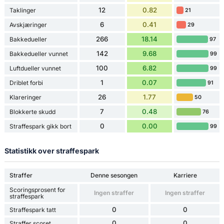
12
0.82
Taklinger
21
6
0.41
Avskjæringer
29
266
18.14
Bakkedueller
97
142
9.68
Bakkedueller vunnet
99
100
6.82
Luftdueller vunnet
99
1
0.07
Driblet forbi
91
26
1.77
Klareringer
50
7
0.48
Blokkerte skudd
76
0
0.00
Straffespark gikk bort
99
Statistikk over straffespark
Straffer
Denne sesongen
Karriere
Scoringsprosent for
Ingen straffer
Ingen straffer
straffespark
0
0
Straffespark tatt
0
0
Straffer scoret