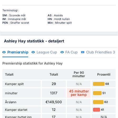
Terminologi :
SM
: Scorede mål
AS
: Assists
IM
: Innslupne mål
HN
: Holdt nullen
PEN
: Straffer scoret
Min
: Minutter spilt
Ashley Hay statistikk - detaljert
Premiership
League Cup
FA Cup
Club Friendlies 3
Premiership statistikk for Ashley Hay
Per 90
Totalt
Totalt
Prosentil
minutter
29
Kamper spilt
N/A
68
45 minutter
1317
minutter
51
per kamp
€149,500
Årslønn
N/A
62
12
Kamper startet
N/A
41
17
N/A
Kamper byttet inn
N/A