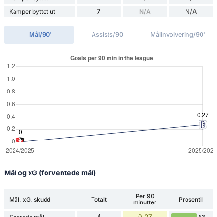
7
N/A
Kamper byttet ut
N/A
Mål/90'
Assists/90'
Målinvolvering/90'
Mål og xG (forventede mål)
Per 90
Mål, xG, skudd
Totalt
Prosentil
minutter
4
0.27
Scorede mål
83