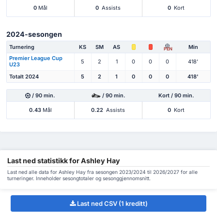
0
Mål
0
Assists
0
Kort
2024-sesongen
Turnering
KS
SM
AS
Min
PEN
Premier League Cup
5
2
1
0
0
0
418'
U23
Totalt 2024
5
2
1
0
0
0
418'
/ 90 min.
/ 90 min.
Kort / 90 min.
0.43
Mål
0.22
Assists
0
Kort
Last ned statistikk for Ashley Hay
Last ned alle data for Ashley Hay fra sesongen 2023/2024 til 2026/2027 for alle
turneringer. Inneholder sesongtotaler og sesonggjennomsnitt.
Last ned CSV (1 kreditt)