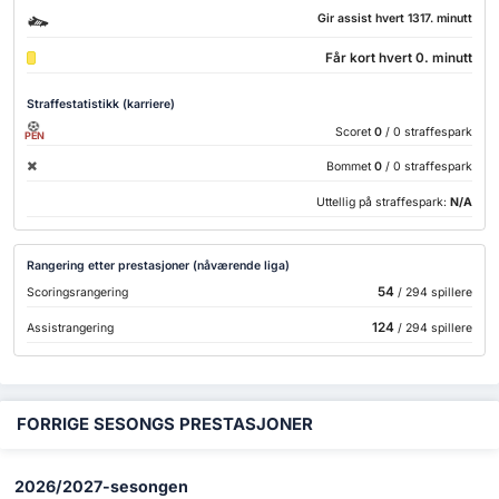
Gir assist hvert 1317. minutt
Får kort hvert 0. minutt
Straffestatistikk (karriere)
Scoret
0
/ 0 straffespark
PEN
Bommet
0
/ 0 straffespark
Uttellig på straffespark:
N/A
Rangering etter prestasjoner (nåværende liga)
54
Scoringsrangering
/ 294 spillere
124
Assistrangering
/ 294 spillere
FORRIGE SESONGS PRESTASJONER
2026/2027-sesongen