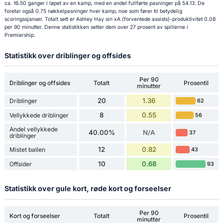
ca. 16.50 ganger i løpet av en kamp, med en andel fullførte pasninger på 54.13. De
foretar også 0.75 nøkkelpasninger hver kamp, noe som fører til betydelig
scoringssjanser. Totalt sett er Ashley Hay sin xA (forventede assists)-produktivitet 0.08
per 90 minutter. Denne statistikken setter dem over 27 prosent av spillerne i
Premiership.
Statistikk over driblinger og offsides
Per 90
Driblinger og offsides
Totalt
Prosentil
minutter
20
1.36
Driblinger
62
8
0.55
Vellykkede driblinger
56
Andel vellykkede
40.00%
N/A
37
driblinger
12
0.82
Mistet ballen
43
10
0.68
Offsider
93
Statistikk over gule kort, røde kort og forseelser
Per 90
Kort og forseelser
Totalt
Prosentil
minutter