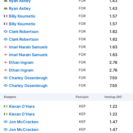
Ryan Astley
1.43
FOR
Ryan Astley
1.43
FOR
Billy Koumetio
1.57
FOR
Billy Koumetio
1.57
FOR
Clark Robertson
1.62
FOR
Clark Robertson
1.62
FOR
Imari Narain Samuels
1.63
FOR
Imari Narain Samuels
1.63
FOR
Ethan Ingram
2.76
FOR
Ethan Ingram
2.76
FOR
Charley Oosenbrugh
7.50
FOR
Charley Oosenbrugh
7.50
FOR
Keepere
Posisjon
Innslup./90'
Kieran O'Hara
1.22
KEP
Kieran O'Hara
1.22
KEP
Jon McCracken
1.47
KEP
Jon McCracken
1.47
KEP