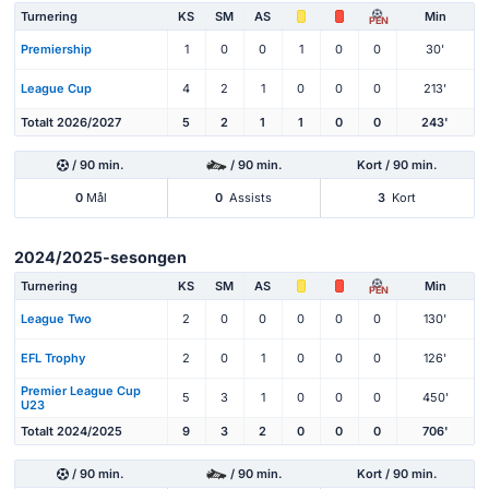
Turnering
KS
SM
AS
Min
PEN
Premiership
1
0
0
1
0
0
30'
League Cup
4
2
1
0
0
0
213'
Totalt 2026/2027
5
2
1
1
0
0
243'
/ 90 min.
/ 90 min.
Kort / 90 min.
0
Mål
0
Assists
3
Kort
2024/2025-sesongen
Turnering
KS
SM
AS
Min
PEN
League Two
2
0
0
0
0
0
130'
EFL Trophy
2
0
1
0
0
0
126'
Premier League Cup
5
3
1
0
0
0
450'
U23
Totalt 2024/2025
9
3
2
0
0
0
706'
/ 90 min.
/ 90 min.
Kort / 90 min.