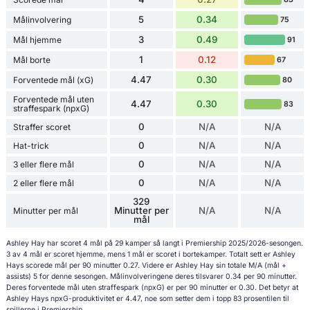
5
0.34
Målinvolvering
75
3
0.49
Mål hjemme
91
1
0.12
Mål borte
67
4.47
0.30
Forventede mål (xG)
80
Forventede mål uten
4.47
0.30
83
straffespark (npxG)
0
N/A
N/A
Straffer scoret
0
N/A
N/A
Hat-trick
0
N/A
N/A
3 eller flere mål
0
N/A
N/A
2 eller flere mål
329
Minutter per
N/A
N/A
Minutter per mål
mål
Ashley Hay har scoret 4 mål på 29 kamper så langt i Premiership 2025/2026-sesongen.
3 av 4 mål er scoret hjemme, mens 1 mål er scoret i bortekamper. Totalt sett er Ashley
Hays scorede mål per 90 minutter 0.27. Videre er Ashley Hay sin totale M/A (mål +
assists) 5 for denne sesongen. Målinvolveringene deres tilsvarer 0.34 per 90 minutter.
Deres forventede mål uten straffespark (npxG) er per 90 minutter er 0.30. Det betyr at
Ashley Hays npxG-produktivitet er 4.47, noe som setter dem i topp 83 prosentilen til
spillerne i Premiership.