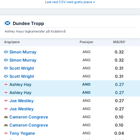
Last ned CSV med gratis prøve »
Dundee Tropp
Ashley Hays lagkamerater på klubbnivå
Angripere
Posisjon
Mål/90'
Simon Murray
0.32
ANG
Simon Murray
0.32
ANG
Scott Wright
0.31
ANG
Scott Wright
0.31
ANG
Ashley Hay
0.27
ANG
Ashley Hay
0.27
ANG
Joe Westley
0.27
ANG
Joe Westley
0.27
ANG
Cameron Congreve
0.10
ANG
Cameron Congreve
0.10
ANG
Tony Yogane
0.04
ANG