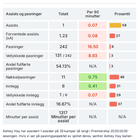
Per 90
Assists og pasninger
Totalt
Prosentil
minutter
1
0.07
Assists
58
Forventede assists
1.23
0.08
27
(xA)
242
16.50
Pasninger
6
131
8.93
Vellykkede pasninger
3
/ 242
Andel fullførte
54.13%
N/A
3
pasninger
11
0.75
Nøkkelpasninger
48
6
0.41
Innlegg
31
1
0.07
Vellykkede innlegg
29
/ 6
16.67%
N/A
Andel fullførte innlegg
37
1317
Minutter per
N/A
N/A
Minutter per assist
assist
Ashley Hay har assistert 1 assister på 29 kamper så langt i Premiership 2025/2026-
sesongen. Hvis vi ser på pasningsaspektet av spillet deres, sentrer Ashley Hay ballen