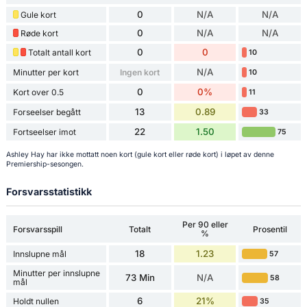
0
N/A
N/A
Gule kort
0
N/A
N/A
Røde kort
0
0
Totalt antall kort
10
N/A
Minutter per kort
Ingen kort
10
0
0%
Kort over 0.5
11
13
0.89
Forseelser begått
33
22
1.50
Fortseelser imot
75
Ashley Hay har ikke mottatt noen kort (gule kort eller røde kort) i løpet av denne
Premiership-sesongen.
Forsvarsstatistikk
Per 90 eller
Forsvarsspill
Totalt
Prosentil
%
18
1.23
Innslupne mål
57
Minutter per innslupne
73 Min
N/A
58
mål
6
21%
Holdt nullen
35