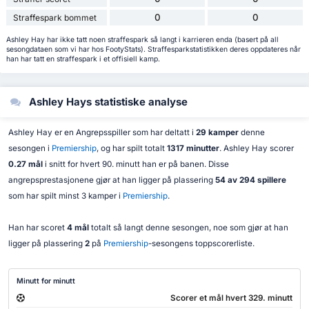
0
0
Straffespark bommet
Ashley Hay har ikke tatt noen straffespark så langt i karrieren enda (basert på all
sesongdataen som vi har hos FootyStats). Straffesparkstatistikken deres oppdateres når
han har tatt en straffespark i et offisiell kamp.
Ashley Hays statistiske analyse
Ashley Hay er en Angrepsspiller som har deltatt i
29 kamper
denne
sesongen i
Premiership
, og har spilt totalt
1317 minutter
. Ashley Hay scorer
0.27 mål
i snitt for hvert 90. minutt han er på banen. Disse
angrepsprestasjonene gjør at han ligger på plassering
54 av 294 spillere
som har spilt minst 3 kamper i
Premiership
.
Han har scoret
4 mål
totalt så langt denne sesongen, noe som gjør at han
ligger på plassering
2
på
Premiership
-sesongens toppscorerliste.
Minutt for minutt
Scorer et mål hvert 329. minutt