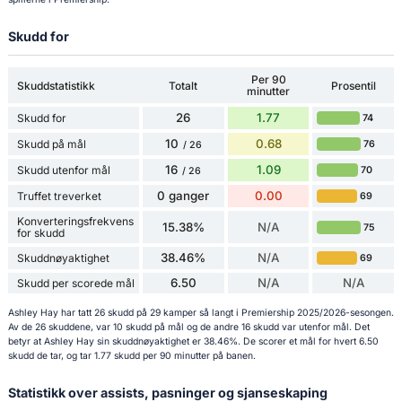
Skudd for
Per 90
Skuddstatistikk
Totalt
Prosentil
minutter
26
1.77
Skudd for
74
10
0.68
Skudd på mål
76
/ 26
16
1.09
Skudd utenfor mål
70
/ 26
0 ganger
0.00
Truffet treverket
69
Konverteringsfrekvens
15.38%
N/A
75
for skudd
38.46%
N/A
Skuddnøyaktighet
69
6.50
N/A
N/A
Skudd per scorede mål
Ashley Hay har tatt 26 skudd på 29 kamper så langt i Premiership 2025/2026-sesongen.
Av de 26 skuddene, var 10 skudd på mål og de andre 16 skudd var utenfor mål. Det
betyr at Ashley Hay sin skuddnøyaktighet er 38.46%. De scorer et mål for hvert 6.50
skudd de tar, og tar 1.77 skudd per 90 minutter på banen.
Statistikk over assists, pasninger og sjanseskaping