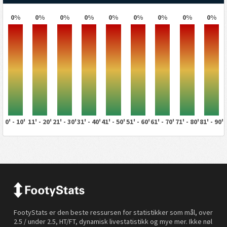
0%
0%
0%
0%
0%
0%
0%
0%
0%
0' - 10'
11' - 20'
21' - 30'
31' - 40'
41' - 50'
51' - 60'
61' - 70'
71' - 80'
81' - 90'
FootyStats er den beste ressursen for statistikker som mål, over
2.5 / under 2.5, HT/FT, dynamisk livestatistikk og mye mer. Ikke nøl