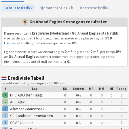
Total statistikk
Hjemmestatistikk
Bortestatistikk
Go Ahead Eagles Sesongens resultater
Denne sesongen i
Eredivisie (Nederland) Go Ahead Eagles statistikk
viser at de gjør det 1 totalt sett, med en nåværende plassering på
8/18
i
Eredivisie
-tabellen, med en seiersprosent på
0%
.
I gjennomsnitt scorer Go Ahead Eagles
0
mål og slipper
0
mål per kamp.
0%
av
Go Ahead Eagles
s kamper ender med at begge lag scorer, og deres
gjennomsnittlige antall mål per kamp er
0
.
Eredivisie Tabell
I øyeblikket Tidlig i sesongen - 0 / 306 spilt
#
Lag
KS
Seier%
MF
MM
MF
Poeng
HFC ADO Den Haag
1
0
0%
0
0
0
0
AFC Ajax
2
0
0%
0
0
0
0
Alkmaar Zaanstreek
3
0
0%
0
0
0
0
SC Cambuur Leeuwarden
4
0
0%
0
0
0
0
SBV Excelsior
5
0
0%
0
0
0
0