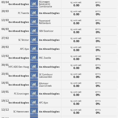
Nijmegen
03/04
Gj.snitt mål:
BTTS:
Go Ahead Eagles
Eendracht
0.00
0%
Statistikk
Combinatie
20/03
Gj.snitt mål:
BTTS:
FC Twente
Go Ahead Eagles
0.00
0%
Statistikk
13/03
Gj.snitt mål:
BTTS:
Feyenoord
Go Ahead Eagles
0.00
0%
Rotterdam
Statistikk
06/03
Gj.snitt mål:
BTTS:
Go Ahead Eagles
SBV Excelsior
0.00
0%
Statistikk
27/02
Gj.snitt mål:
BTTS:
SC Telstar
Go Ahead Eagles
0.00
0%
Statistikk
20/02
Gj.snitt mål:
BTTS:
AFC Ajax
Go Ahead Eagles
0.00
0%
Statistikk
13/02
Gj.snitt mål:
BTTS:
Go Ahead Eagles
PEC Zwolle
0.00
0%
Statistikk
30/01
Gj.snitt mål:
BTTS:
HFC ADO Den Haag
Go Ahead Eagles
0.00
0%
Statistikk
23/01
Gj.snitt mål:
BTTS:
SC Cambuur
Go Ahead Eagles
0.00
0%
Leeuwarden
Statistikk
16/01
Gj.snitt mål:
BTTS:
Alkmaar
Go Ahead Eagles
0.00
0%
Zaanstreek
Statistikk
10/01
Gj.snitt mål:
BTTS:
FC Groningen
Go Ahead Eagles
0.00
0%
Statistikk
19/12
Gj.snitt mål:
BTTS:
Go Ahead Eagles
AFC Ajax
0.00
0%
Statistikk
12/12
Gj.snitt mål:
BTTS:
SC Heerenveen
Go Ahead Eagles
0.00
0%
Statistikk