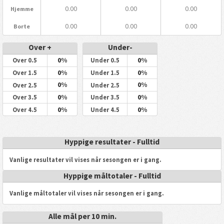
0.00
0.00
0.00
Hjemme
0.00
0.00
0.00
Borte
Over +
Under-
0%
0%
Over 0.5
Under 0.5
0%
0%
Over 1.5
Under 1.5
0%
0%
Over 2.5
Under 2.5
0%
0%
Over 3.5
Under 3.5
0%
0%
Over 4.5
Under 4.5
Hyppige resultater - Fulltid
Vanlige resultater vil vises når sesongen er i gang.
Hyppige måltotaler - Fulltid
Vanlige måltotaler vil vises når sesongen er i gang.
Alle mål per 10 min.