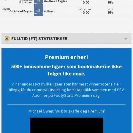
Go Ahead Eagles
0.00
0%
Rotterdam
Statistikk
08/08
Gj.snitt mål:
BTTS:
Go Ahead Eagles
Willem II
0.00
0%
Statistikk
FULLTID (FT) STATISTIKKER
Premium er her!
500+ lønnsomme ligaer som bookmakerne ikke
følger like nøye.
Vi har undersøkt hvilke ligaer som har mest vinnerpotensiale. I
tillegg får du cornerstatistikk og kortstatistikk sammen med CSV.
Abonner på FootyStats Premium i dag!
Michael Owen: 'Du bør skaffe deg Premium'