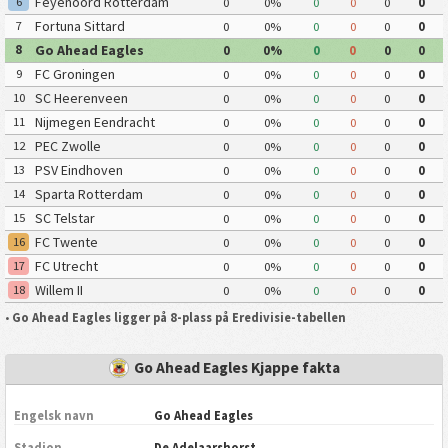
Feyenoord Rotterdam
6
0
0%
0
0
0
0
Fortuna Sittard
7
0
0%
0
0
0
0
Go Ahead Eagles
8
0
0%
0
0
0
0
FC Groningen
9
0
0%
0
0
0
0
SC Heerenveen
10
0
0%
0
0
0
0
Nijmegen Eendracht
11
0
0%
0
0
0
0
Combinatie
PEC Zwolle
12
0
0%
0
0
0
0
PSV Eindhoven
13
0
0%
0
0
0
0
Sparta Rotterdam
14
0
0%
0
0
0
0
SC Telstar
15
0
0%
0
0
0
0
FC Twente
16
0
0%
0
0
0
0
FC Utrecht
17
0
0%
0
0
0
0
Willem II
18
0
0%
0
0
0
0
•
Go Ahead Eagles ligger på 8-plass på Eredivisie-tabellen
Go Ahead Eagles Kjappe fakta
Engelsk navn
Go Ahead Eagles
Stadion
De Adelaarshorst