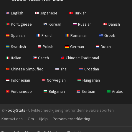
English
Japanese
Turkish
Portuguese
Korean
Russian
Danish
Spanish
French
Romanian
Greek
Swedish
Polish
German
Dutch
Italian
Czech
Chinese Traditional
Chinese Simplified
Thai
Croatian
Indonesian
Norwegian
Hungarian
Vietnamese
Bulgarian
Serbian
Arabic
©
FootyStats
- Utviklet med kjærlighet for denne vakre sporten
Kontakt oss
Om
Hjelp
Personvernerklæring