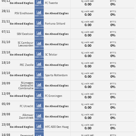
05/12
Gj.snitt mål:
BTTS:
Go Ahead Eagles
FC Twente
0.00
0%
Statistikk
28/11
Gj.snitt mål:
BTTS:
PSV Eindhoven
Go Ahead Eagles
0.00
0%
Statistikk
21/11
Gj.snitt mål:
BTTS:
Go Ahead Eagles
Fortuna Sittard
0.00
0%
Statistikk
07/11
Gj.snitt mål:
BTTS:
SBV Excelsior
Go Ahead Eagles
0.00
0%
Statistikk
31/10
Gj.snitt mål:
BTTS:
SC Cambuur
Go Ahead Eagles
0.00
0%
Leeuwarden
Statistikk
23/10
Gj.snitt mål:
BTTS:
Go Ahead Eagles
SC Telstar
0.00
0%
Statistikk
18/10
Gj.snitt mål:
BTTS:
PEC Zwolle
Go Ahead Eagles
0.00
0%
Statistikk
10/10
Gj.snitt mål:
BTTS:
Go Ahead Eagles
Sparta Rotterdam
0.00
0%
Statistikk
Nijmegen
20/09
Gj.snitt mål:
BTTS:
Eendracht
Go Ahead Eagles
0.00
0%
Statistikk
Combinatie
12/09
Gj.snitt mål:
BTTS:
Go Ahead Eagles
FC Groningen
0.00
0%
Statistikk
05/09
Gj.snitt mål:
BTTS:
FC Utrecht
Go Ahead Eagles
0.00
0%
Statistikk
29/08
Gj.snitt mål:
BTTS:
Alkmaar
Go Ahead Eagles
0.00
0%
Zaanstreek
Statistikk
23/08
Gj.snitt mål:
BTTS:
Go Ahead Eagles
HFC ADO Den Haag
0.00
0%
Statistikk
16/08
Gj.snitt mål:
BTTS:
Feyenoord