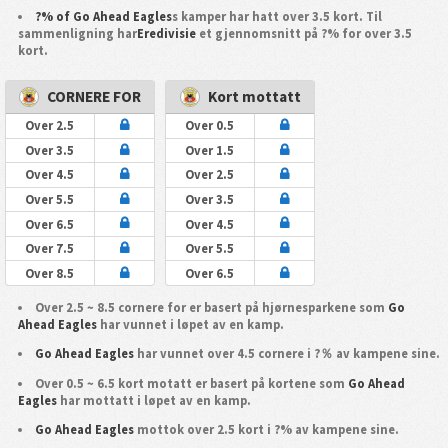
?% of Go Ahead Eagles
s kamper har hatt over 3.5 kort. Til
sammenligning har
Eredivisie
et gjennomsnitt på ?% for over 3.5
kort.
CORNERE FOR
Kort mottatt
Over 2.5
Over 0.5
Over 3.5
Over 1.5
Over 4.5
Over 2.5
Over 5.5
Over 3.5
Over 6.5
Over 4.5
Over 7.5
Over 5.5
Over 8.5
Over 6.5
Over 2.5 ~ 8.5 cornere for er basert på hjørnesparkene som
Go
Ahead Eagles
har vunnet i løpet av en kamp.
Go Ahead Eagles
har vunnet over 4.5 cornere i ?％ av kampene sine.
Over 0.5 ~ 6.5 kort motatt er basert på kortene som
Go Ahead
Eagles
har mottatt i løpet av en kamp.
Go Ahead Eagles
mottok over 2.5 kort i ?% av kampene sine.