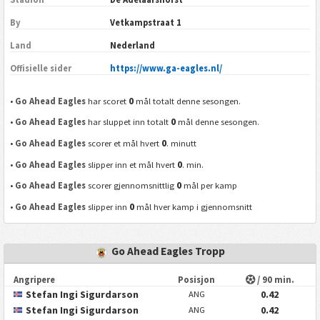
By
Vetkampstraat 1
Land
Nederland
Offisielle sider
https://www.ga-eagles.nl/
0
•
Go Ahead Eagles
har scoret
mål totalt denne sesongen.
0
•
Go Ahead Eagles
har sluppet inn totalt
mål denne sesongen.
0
•
Go Ahead Eagles
scorer et mål hvert
. minutt
0
•
Go Ahead Eagles
slipper inn et mål hvert
. min.
0
•
Go Ahead Eagles
scorer gjennomsnittlig
mål per kamp
0
•
Go Ahead Eagles
slipper inn
mål hver kamp i gjennomsnitt
Go Ahead Eagles Tropp
Angripere
Posisjon
/ 90 min.
Stefan Ingi Sigurdarson
0.42
ANG
Stefan Ingi Sigurdarson
0.42
ANG