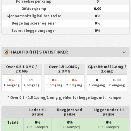
0
Forseelser per kamp
0.00
Offsider/kamp
0%
Gjennomsnittlig ballbesittelse
0%
Begge lag scorer og seier
0%
Scoret i begge omganger
HALVTID (HT) STATISTIKKER
Over 0.5 1.OMG /
Over 1.5 1.OMG /
Gj.snitt mål 1.omg /
2.OMG
2.OMG
2.omg
0
0
0
0
0
0.00
%
%
%
%
1. omgang
2. omgang
1. omgang
2. omgang
1. omgang
2. omgang
* Over 0.5 - 1.5 1.omg/2.omg gjelder for begge lags mål i kampen.
Leder til
Uavgjort ved
Ligger under til
pause
pause
pause
0%
0%
0%
Totalt
(0 / 0 Kamper)
(0 / 0 Kamper)
(0 / 0 Kamper)