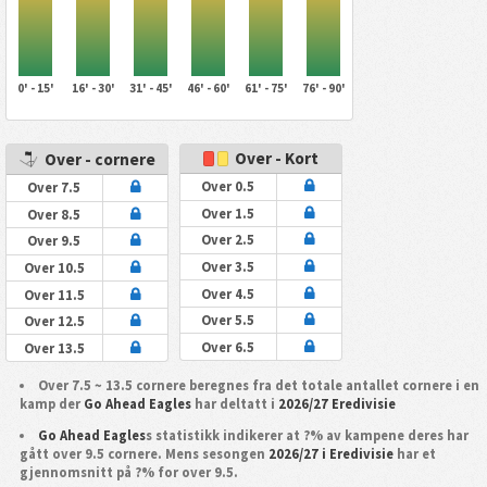
0' - 15'
16' - 30'
31' - 45'
46' - 60'
61' - 75'
76' - 90'
Over - Kort
Over - cornere
Over 0.5
Over 7.5
Over 1.5
Over 8.5
Over 2.5
Over 9.5
Over 3.5
Over 10.5
Over 4.5
Over 11.5
Over 5.5
Over 12.5
Over 6.5
Over 13.5
Over 7.5 ~ 13.5 cornere beregnes fra det totale antallet cornere i en
kamp der
Go Ahead Eagles
har deltatt i
2026/27 Eredivisie
Go Ahead Eagles
s statistikk indikerer at ?% av kampene deres har
gått over 9.5 cornere. Mens sesongen
2026/27 i Eredivisie
har et
gjennomsnitt på ?% for over 9.5.