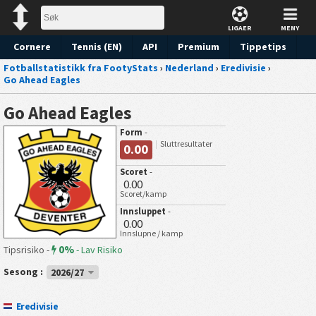
LIGAER
MENY
Cornere
Tennis (EN)
API
Premium
Tippetips
Fotballstatistikk fra FootyStats
›
Nederland
›
Eredivisie
›
Go Ahead Eagles
Go Ahead Eagles
Form
-
Sluttresultater
0.00
Scoret
-
0.00
Scoret/kamp
Innsluppet
-
0.00
Innslupne / kamp
0%
Tipsrisiko -
-
Lav Risiko
Sesong :
2026/27
Eredivisie