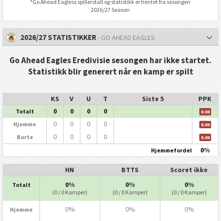
*
Go Ahead Eagles
s spillerstall og statistikk er hentet fra sesongen
2026/27 Season
2026/27 STATISTIKKER
- GO AHEAD EAGLES
Go Ahead Eagles Eredivisie sesongen har ikke startet.
Statistikk blir generert når en kamp er spilt
KS
V
U
T
Siste 5
PPK
0
0
0
0
Totalt
0.00
0
0
0
0
Hjemme
0.00
0
0
0
0
Borte
0.00
0%
Hjemmefordel
HN
BTTS
Scoret ikke
0%
0%
0%
Totalt
(0 / 0 Kamper)
(0 / 0 Kamper)
(0 / 0 Kamper)
0%
0%
0%
Hjemme