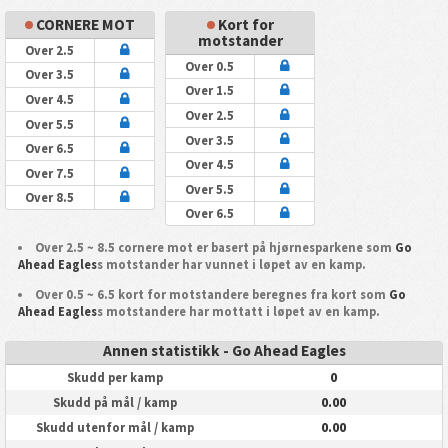
CORNERE MOT
Kort for
motstander
Over 2.5
Over 0.5
Over 3.5
Over 1.5
Over 4.5
Over 2.5
Over 5.5
Over 3.5
Over 6.5
Over 4.5
Over 7.5
Over 5.5
Over 8.5
Over 6.5
Over 2.5 ~ 8.5 cornere mot er basert på hjørnesparkene som
Go
Ahead Eagles
s motstander har vunnet i løpet av en kamp.
Over 0.5 ~ 6.5 kort for motstandere beregnes fra kort som
Go
Ahead Eagles
s motstandere har mottatt i løpet av en kamp.
Annen statistikk - Go Ahead Eagles
0
Skudd per kamp
0.00
Skudd på mål / kamp
0.00
Skudd utenfor mål / kamp