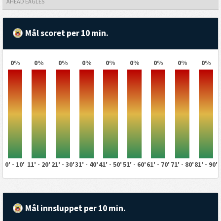
AHEAD EAGLES
Mål scoret per 10 min.
0%
0%
0%
0%
0%
0%
0%
0%
0%
0' - 10'
11' - 20'
21' - 30'
31' - 40'
41' - 50'
51' - 60'
61' - 70'
71' - 80'
81' - 90'
Mål innsluppet per 10 min.