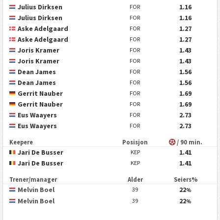
Julius Dirksen
1.16
FOR
Julius Dirksen
1.16
FOR
Aske Adelgaard
1.27
FOR
Aske Adelgaard
1.27
FOR
Joris Kramer
1.43
FOR
Joris Kramer
1.43
FOR
Dean James
1.56
FOR
Dean James
1.56
FOR
Gerrit Nauber
1.69
FOR
Gerrit Nauber
1.69
FOR
Eus Waayers
2.73
FOR
Eus Waayers
2.73
FOR
Keepere
Posisjon
/ 90 min.
Jari De Busser
1.41
KEP
Jari De Busser
1.41
KEP
Trener/manager
Alder
Seiers%
Melvin Boel
22
39
%
Melvin Boel
22
39
%