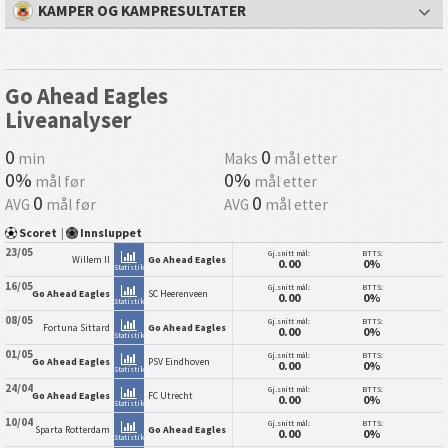
KAMPER OG KAMPRESULTATER
Go Ahead Eagles
Liveanalyser
0
0
min
Maks
mål etter
0%
0%
mål før
mål etter
0
0
AVG
mål før
AVG
mål etter
Scoret
|
Innsluppet
23/05
Gj.snitt mål:
BTTS:
Willem II
Go Ahead Eagles
0.00
0%
Statistikk
16/05
Gj.snitt mål:
BTTS:
Go Ahead Eagles
SC Heerenveen
0.00
0%
Statistikk
08/05
Gj.snitt mål:
BTTS:
Fortuna Sittard
Go Ahead Eagles
0.00
0%
Statistikk
01/05
Gj.snitt mål:
BTTS:
Go Ahead Eagles
PSV Eindhoven
0.00
0%
Statistikk
24/04
Gj.snitt mål:
BTTS:
Go Ahead Eagles
FC Utrecht
0.00
0%
Statistikk
10/04
Gj.snitt mål:
BTTS:
Sparta Rotterdam
Go Ahead Eagles
0.00
0%
Statistikk