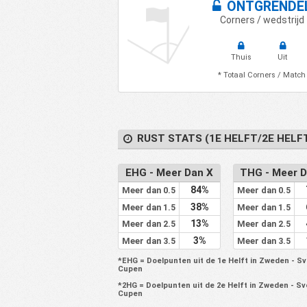
ONTGRENDE
56
IK Oddevold
0
Corners / wedstrijd
57
Sandvikens IF
0
58
IK Sirius Fotboll
0
Thuis
Uit
59
United IK Nordic
0
* Totaal Corners / Match
60
Varbergs BoIS FC
0
61
IFK Varnamo
0
62
Vasteras SK Fotboll
0
RUST STATS (1E HELFT/2E HELF
63
Orebro SK
0
64
Orgryte IS
0
EHG - Meer Dan X
THG - Meer D
84%
65
Osters IF
0
Meer dan 0.5
Meer dan 0.5
38%
Meer dan 1.5
Meer dan 1.5
66
Ostersunds FK
0
13%
Meer dan 2.5
Meer dan 2.5
67
Assyriska Foreningen
1
3%
Meer dan 3.5
Meer dan 3.5
68
Hudiksvalls Forenade FF
1
*EHG = Doelpunten uit de 1e Helft in Zweden - S
Cupen
69
Jonkopings Sodra IF
1
*2HG = Doelpunten uit de 2e Helft in Zweden - S
70
FK Karlskrona
1
Cupen