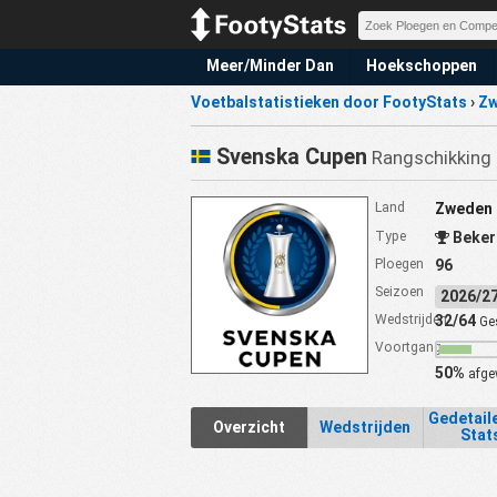
Meer/Minder Dan
Hoekschoppen
Voetbalstatistieken door FootyStats
›
Z
Svenska Cupen
Rangschikking 
Land
Zweden
Type
Beker
Ploegen
96
Seizoen
2026/
Wedstrijden
32/64
Ge
Voortgang
50%
afge
Gedetail
Overzicht
Wedstrijden
Stat