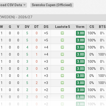
oad CSV Data
Svenska Cupen (Officieel)
ZWEDEN) - 2026/27
W
G
V
DV
DT
DS
Laatste 5
Vorm
CS
BTS
3.00
1
0
0
5
0
+5
W
100%
0
%
3.00
1
0
0
5
0
+5
W
100%
0
%
3.00
1
0
0
4
0
+4
W
100%
0
%
3.00
1
0
0
5
1
+4
W
0%
100
3.00
1
0
0
3
0
+3
W
100%
0
%
3.00
1
0
0
3
0
+3
W
100%
0
%
3.00
1
0
0
4
1
+3
W
0%
100
3.00
1
0
0
5
2
+3
W
0%
100
3.00
1
0
0
2
0
+2
W
100%
0
%
3.00
1
0
0
2
0
+2
W
100%
0
%
3.00
1
0
0
2
0
+2
W
100%
0
%