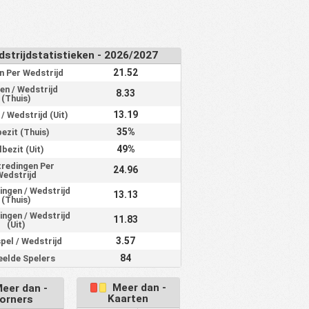
0%
0%
0%
0.00
0%
0%
0%
0.00
0%
0%
0%
0.00
strijdstatistieken - 2026/2027
0%
0%
0%
0.00
21.52
n Per Wedstrijd
0%
0%
0%
0.00
en / Wedstrijd
8.33
(Thuis)
0%
0%
0%
0.00
13.19
/ Wedstrijd (Uit)
0%
0%
0%
0.00
35%
ezit (Thuis)
0%
0%
0%
0.00
49%
lbezit (Uit)
tredingen Per
0%
0%
0%
0.00
24.96
Wedstrijd
0%
0%
0%
0.00
ingen / Wedstrijd
13.13
(Thuis)
0%
0%
0%
0.00
ingen / Wedstrijd
11.83
(Uit)
0%
0%
0%
0.00
3.57
pel / Wedstrijd
0%
0%
0%
0.00
84
elde Spelers
0%
0%
0%
0.00
Meer dan -
eer dan -
0%
0%
0%
0.00
Kaarten
orners