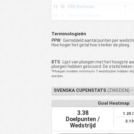
12
FBK Karlstad
1
13
Vastra Frolunda
1
14
BK Olympic
1
Terminologieën
15
Dalstorps IF
1
PPW
: Gemiddeld aantal punten per wedstrij
16
Football Primetime
1
Hoe hoger het getal hoe sterker de ploeg.
17
Friska Viljor FC
1
18
IFK Skovde FK
1
BTS
: Lijst van ploegen met het hoogste aa
ploegen hebben gescoord. De statistieken 
19
IFK Ostersund
1
*Ploegen moeten minimum 7 wedstrijden hebben afge
worden.
20
Karlbergs BK
1
FC Stockholm
21
1
SVENSKA CUPENSTATS
(ZWEDEN) - 
Internazionale
22
Vasalunds IF
1
Goal Heatmap
23
Hassleholms IF
1
3.38
1.25
D
24
Hogaborgs BK
1
Doelpunten /
2.13
Wedstrijd
25
Utsikten BK
1