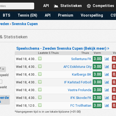
API
Statistieken
Competities
BTS
Tennis (EN)
API
Premium
Voorspelling
CS
weden
›
Svenska Cupen
& Statistieken
Speelschema - Zweden Svenska Cupen (Bekijk meer)
Laatste 5 Thuis
Thuis
Vorm
V
W
3.00
0
Sollentuna FK
Wed 18, 4:30pm
W
3.00
0
AFC Eskilstuna City
Wed 18, 4:30pm
27
W
3.00
0
Karlbergs BK
Wed 18, 4:30pm
speeld
W
3.00
0
IF Karlstad Fotboll
Wed 18, 4:30pm
werkt
W
3.00
0
Vastra Frolunda
Wed 18, 4:30pm
W
3.00
0
eerde
IFK Skovde FK
Wed 18, 4:30pm
s
W
3.00
0
FC Trollhattan
Wed 18, 12:00am
*Aangegeven tijd is in uw lokale tijdzone (
+01:00
)