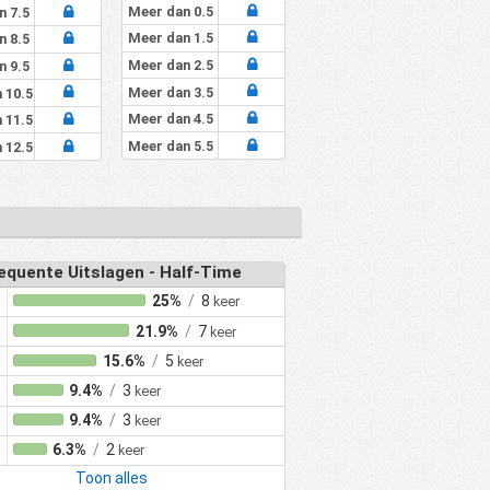
0%
0%
0%
0.00
Meer dan 0.5
n 7.5
Meer dan 1.5
n 8.5
0%
0%
0%
0.00
Meer dan 2.5
n 9.5
0%
0%
0%
0.00
Meer dan 3.5
 10.5
0%
0%
0%
0.00
Meer dan 4.5
 11.5
0%
0%
0%
0.00
Meer dan 5.5
 12.5
0%
0%
0%
0.00
0%
0%
0%
0.00
0%
0%
0%
0.00
0%
0%
0%
0.00
equente Uitslagen - Half-Time
25%
/
8
keer
0%
0%
0%
0.00
21.9%
/
7
keer
0%
0%
0%
0.00
15.6%
/
5
keer
100%
0%
0%
1.00
9.4%
/
3
keer
100%
0%
0%
1.00
9.4%
/
3
keer
100%
0%
0%
1.00
6.3%
/
2
keer
100%
0%
0%
1.00
Toon alles