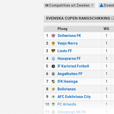
Competities uit Zweden
Downl
SVENSKA CUPEN RANGSCHIKKING
(
Ploeg
WG
1
Sollentuna FK
1
2
Vaxjo Norra
1
3
Lindo FF
1
4
Husqvarna FF
1
5
IF Karlstad Fotboll
1
6
Angelholms FF
1
7
IFK Haninge
1
8
Bollstanas
1
9
AFC Eskilstuna City
1
10
FC Arlanda
1
11
Enkopings SK FK
1