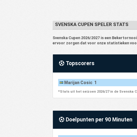
71
Kubikenborgs IF
1
72
Landvetter IS
1
73
IFK Stocksund
1
SVENSKA CUPEN SPELER STATS
74
Unik
1
Svenska Cupen 2026/2027 is een Bekertornooi.
75
IFK Trelleborg
1
ervoor zorgen dat voor onze statistieken voo
76
Rappe GOIF
1
77
IF Viken
1
Topscorers
78
FBK Balkan
1
79
Lidkopings FK
1
Marijan Cosic 1
80
Savedalens IF
1
*Stats uit het seizoen 2026/27 in de Svenska 
81
Vastkurd
1
Doelpunten per 90 Minuten