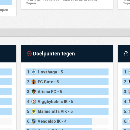
Cupen
Cup
Cupen
Doelpunten tegen
1.
Hovshaga - 5
1.
2.
FC Gute - 5
2.
3.
Ariana FC - 5
3.
4.
Viggbyholms IK - 5
4.
5.
Malmslatts AIK - 5
5.
6.
Vendelso IK - 4
6.