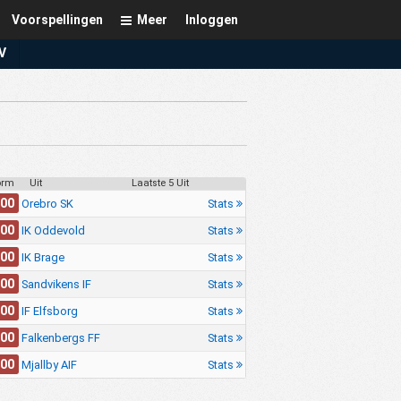
Voorspellingen
Meer
Inloggen
V
orm
Uit
Laatste 5 Uit
.00
Stats
Orebro SK
.00
Stats
IK Oddevold
.00
Stats
IK Brage
.00
Stats
Sandvikens IF
.00
Stats
IF Elfsborg
.00
Stats
Falkenbergs FF
.00
Stats
Mjallby AIF