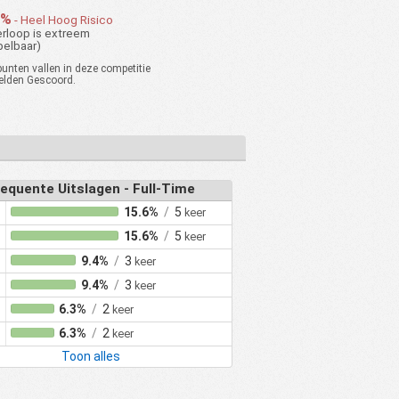
%
0%
100%
100%
5.00
0%
- Heel Hoog Risico
%
0%
100%
100%
5.00
rloop is extreem
pelbaar)
%
0%
100%
100%
5.00
nten vallen in deze competitie
elden Gescoord.
%
0%
100%
100%
5.00
%
0%
100%
100%
5.00
100%
0%
0%
0.00
100%
0%
0%
0.00
equente Uitslagen - Full-Time
%
0%
100%
100%
4.00
15.6%
/
5
keer
%
0%
100%
100%
4.00
15.6%
/
5
keer
0%
0%
0%
0.00
9.4%
/
3
keer
0%
0%
0%
0.00
9.4%
/
3
keer
0%
0%
0%
0.00
6.3%
/
2
keer
0%
0%
0%
0.00
6.3%
/
2
keer
0%
0%
0%
0.00
Toon alles
0%
0%
0%
0.00