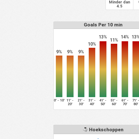
41
Falkenbergs FF
0
Minder dan
4.5
42
GAIS
0
43
GIF Sundsvall
0
Goals Per 10 min
44
Halmstads BK
0
13%
14%
13
45
Hammarby IF
0
11%
10%
46
Helsingborgs IF
0
9%
9%
9%
47
BK Hacken
0
48
IFK Goteborg
0
49
Kalmar FF
0
50
Landskrona BoIS
0
51
Ljungskile SK
0
0' - 10'
11' -
21' -
31' -
41' -
51' -
61' -
71' 
52
Malmo FF
0
20'
30'
40'
50'
60'
70'
80'
53
Mjallby AIF
0
54
Norrby IF
0
Hoekschoppen
55
IFK Norrkoping
0