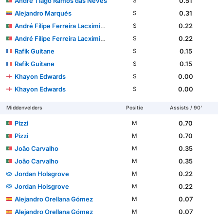
André Tiago Ramos das Neves
0.51
S
Alejandro Marqués
0.31
S
André Filipe Ferreira Lacximicant
0.22
S
André Filipe Ferreira Lacximicant
0.22
S
Rafik Guitane
0.15
S
Rafik Guitane
0.15
S
Khayon Edwards
0.00
S
Khayon Edwards
0.00
S
Middenvelders
Positie
Assists / 90'
Pizzi
0.70
M
Pizzi
0.70
M
João Carvalho
0.35
M
João Carvalho
0.35
M
Jordan Holsgrove
0.22
M
Jordan Holsgrove
0.22
M
Alejandro Orellana Gómez
0.07
M
Alejandro Orellana Gómez
0.07
M