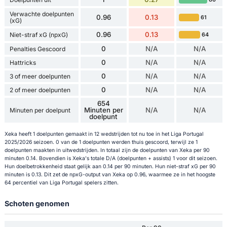
Verwachte doelpunten
0.96
0.13
61
(xG)
0.96
0.13
Niet-straf xG (npxG)
64
0
N/A
N/A
Penalties Gescoord
0
N/A
N/A
Hattricks
0
N/A
N/A
3 of meer doelpunten
0
N/A
N/A
2 of meer doelpunten
654
Minuten per
N/A
N/A
Minuten per doelpunt
doelpunt
Xeka heeft 1 doelpunten gemaakt in 12 wedstrijden tot nu toe in het Liga Portugal
2025/2026 seizoen. 0 van de 1 doelpunten werden thuis gescoord, terwijl ze 1
doelpunten maakten in uitwedstrijden. In totaal zijn de doelpunten van Xeka per 90
minuten 0.14. Bovendien is Xeka's totale D/A (doelpunten + assists) 1 voor dit seizoen.
Hun doelbetrokkenheid staat gelijk aan 0.14 per 90 minuten. Hun niet-straf xG per 90
minuten is 0.13. Dit zet de npxG-output van Xeka op 0.96, waarmee ze in het hoogste
64 percentiel van Liga Portugal spelers zitten.
Schoten genomen