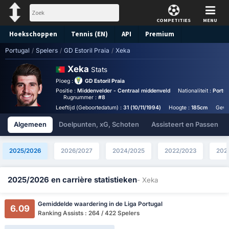
COMPETITIES
MENU
Hoekschoppen
Tennis (EN)
API
Premium
Portugal
/
Spelers
/
GD Estoril Praia
/
Xeka
Voorspelling
Xeka
Stats
Ploeg :
GD Estoril Praia
Positie :
Middenvelder - Centraal middenveld
Nationaliteit :
Portu
Rugnummer :
#8
Leeftijd (Geboortedatum) :
31 (10/11/1994)
Hoogte :
185cm
Gewi
Algemeen
Doelpunten, xG, Schoten
Assisteert en Passen
2025/2026
2026/2027
2024/2025
2022/2023
202
2025/2026 en carrière statistieken
- Xeka
Gemiddelde waardering in de Liga Portugal
6.09
Ranking Assists : 264 / 422 Spelers