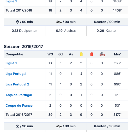
Ligue 1
18
2
3
4
0
0
1408'
Totaal 2017/2018
18
2
3
4
0
0
1408'
/ 90 min
/ 90 min
Kaarten / 90 min
0.13
Doelpunten
0.19
Assists
0.26
Kaarten
Seizoen 2016/2017
Competitie
WG
Gd
As
Min'
PEN
Ligue 1
13
1
2
2
0
0
1127'
Liga Portugal
11
0
1
4
0
0
886'
Liga Portugal 2
11
1
0
2
0
0
990'
Taça de Portugal
2
0
0
1
0
0
121'
Coupe de France
2
0
0
0
0
0
53'
Totaal 2016/2017
39
2
3
9
0
0
3177'
/ 90 min
/ 90 min
Kaarten / 90 min