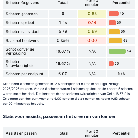
Per 90
Schoten Gegevens
Totaal
Percentiel
minuten
6
0.83
Schoten genomen
49
1
0.14
Schoten op doel
35
/ 6
5
0.69
Schoten naast doel
55
/ 6
0 keer
0.00
Raak het houtwerk
68
Schot conversie
16.67%
N/A
84
verhouding
Schoten
16.67%
N/A
25
Nauwkeurigheid
6.00
N/A
N/A
Schoten per doelpunt
Xeka heeft 6 schoten genomen in 12 wedstrijden tot nu toe in het Liga Portugal
2025/2026 seizoen. Van de 6 schoten waren 1 schoten op doel en de andere 5 schoten
waren naast het doel. Dat betekent dat de schietnauwkeurigheid van Xeka 16.67% is.
Ze scoren een doelpunt voor elke 6.00 schoten die ze nemen en neemt 0.83 schoten
per 90 minuten op het veld.
Stats voor assists, passes en het creëren van kansen
Per 90
Assists en passen
Totaal
Percentiel
minuten