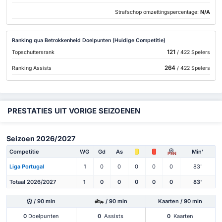
Strafschop omzettingspercentage:
N/A
Ranking qua Betrokkenheid Doelpunten (Huidige Competitie)
121
Topschuttersrank
/ 422 Spelers
264
Ranking Assists
/ 422 Spelers
PRESTATIES UIT VORIGE SEIZOENEN
Seizoen 2026/2027
Competitie
WG
Gd
As
Min'
PEN
Liga Portugal
1
0
0
0
0
0
83'
Totaal 2026/2027
1
0
0
0
0
0
83'
/ 90 min
/ 90 min
Kaarten / 90 min
0
Doelpunten
0
Assists
0
Kaarten