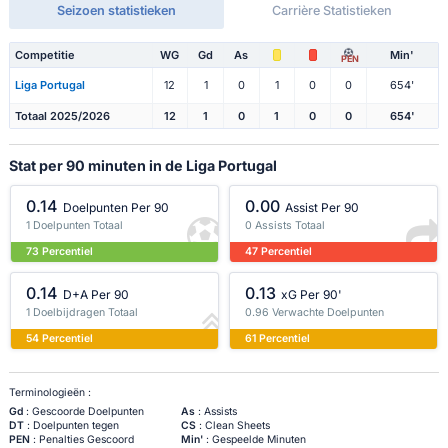
Seizoen statistieken
Carrière Statistieken
Competitie
WG
Gd
As
Min'
PEN
Liga Portugal
12
1
0
1
0
0
654'
Totaal 2025/2026
12
1
0
1
0
0
654'
Stat per 90 minuten in de Liga Portugal
0.14
0.00
Doelpunten Per 90
Assist Per 90
1 Doelpunten Totaal
0 Assists Totaal
73 Percentiel
47 Percentiel
0.14
0.13
D+A Per 90
xG Per 90'
1 Doelbijdragen Totaal
0.96 Verwachte Doelpunten
54 Percentiel
61 Percentiel
Terminologieën :
Gd
: Gescoorde Doelpunten
As
: Assists
DT
: Doelpunten tegen
CS
: Clean Sheets
PEN
: Penalties Gescoord
Min'
: Gespeelde Minuten