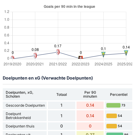
Doelpunten en xG (Verwachte Doelpunten)
Doelpunten, xG,
Per 90
Totaal
Percentiel
Schoten
minuten
1
0.14
Gescoorde Doelpunten
73
Doelpunt
1
0.14
54
Betrokkenheid
0
0
Doelpunten thuis
54
1
0.27
Doelpunten uit
86