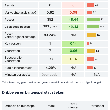
0
0
Assists
47
0.62
0.09
Verwachte assists (xA)
34
352
48.44
Passes
81
293
40.32
Geslaagde passen
80
/ 352
Pass-
83.24%
N/A
62
voltooiingspercentage
1
0.14
Key passen
14
7
0.96
Voorzetten
52
Succesvolle
1
0.14
48
/ 7
voorzetten
14.29%
N/A
Slagingspercentage
37
N/A
N/A
Minuten per assist
Geen assist
Xeka heeft nog geen doelpunten geassisteerd tijdens dit seizoen van Liga Portugal.
Dribbelen en buitenspel statistieken
Per 90
Dribbels en buitenspel
Totaal
Percentiel
minuten