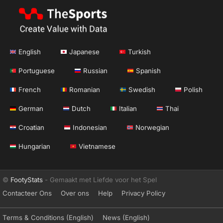
English
Japanese
Turkish
Portuguese
Russian
Spanish
French
Romanian
Swedish
Polish
German
Dutch
Italian
Thai
Croatian
Indonesian
Norwegian
Hungarian
Vietnamese
©
FootyStats
- Gemaakt met Liefde voor het Spel
Contacteer Ons
Over ons
Help
Privacy Policy
Terms & Conditions (English)
News (English)