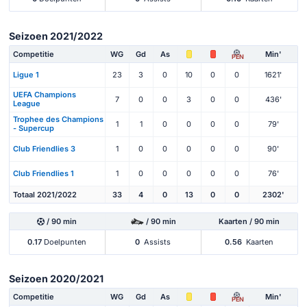
Seizoen 2021/2022
Competitie
WG
Gd
As
Min'
PEN
Ligue 1
23
3
0
10
0
0
1621'
UEFA Champions
7
0
0
3
0
0
436'
League
Trophee des Champions
1
1
0
0
0
0
79'
- Supercup
Club Friendlies 3
1
0
0
0
0
0
90'
Club Friendlies 1
1
0
0
0
0
0
76'
Totaal 2021/2022
33
4
0
13
0
0
2302'
/ 90 min
/ 90 min
Kaarten / 90 min
0.17
Doelpunten
0
Assists
0.56
Kaarten
Seizoen 2020/2021
Competitie
WG
Gd
As
Min'
PEN