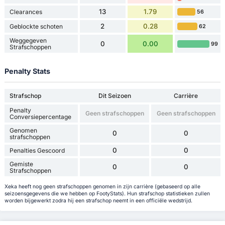
13
1.79
Clearances
56
2
0.28
Geblockte schoten
62
Weggegeven
0
0.00
99
Strafschoppen
Penalty Stats
Strafschop
Dit Seizoen
Carrière
Penalty
Geen strafschoppen
Geen strafschoppen
Conversiepercentage
Genomen
0
0
strafschoppen
0
0
Penalties Gescoord
Gemiste
0
0
Strafschoppen
Xeka heeft nog geen strafschoppen genomen in zijn carrière (gebaseerd op alle
seizoensgegevens die we hebben op FootyStats). Hun strafschop statistieken zullen
worden bijgewerkt zodra hij een strafschop neemt in een officiële wedstrijd.