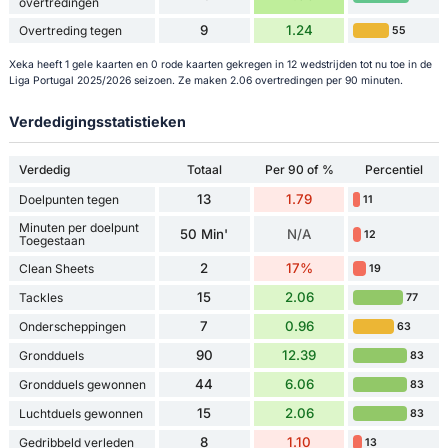
overtredingen
9
1.24
Overtreding tegen
55
Xeka heeft 1 gele kaarten en 0 rode kaarten gekregen in 12 wedstrijden tot nu toe in de
Liga Portugal 2025/2026 seizoen. Ze maken 2.06 overtredingen per 90 minuten.
Verdedigingsstatistieken
Verdedig
Totaal
Per 90 of %
Percentiel
13
1.79
Doelpunten tegen
11
Minuten per doelpunt
50 Min'
N/A
12
Toegestaan
2
17%
Clean Sheets
19
15
2.06
Tackles
77
7
0.96
Onderscheppingen
63
90
12.39
Grondduels
83
44
6.06
Grondduels gewonnen
83
15
2.06
Luchtduels gewonnen
83
8
1.10
Gedribbeld verleden
13