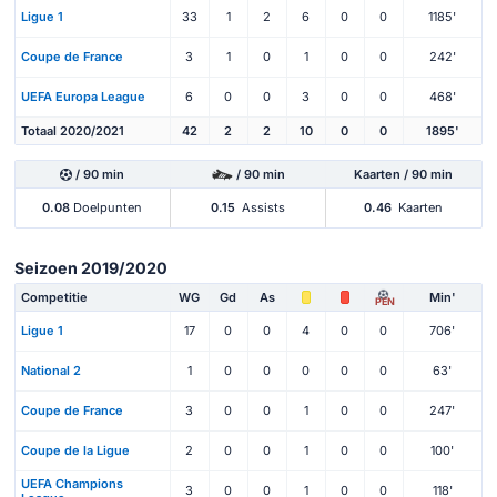
Ligue 1
33
1
2
6
0
0
1185'
Coupe de France
3
1
0
1
0
0
242'
UEFA Europa League
6
0
0
3
0
0
468'
Totaal 2020/2021
42
2
2
10
0
0
1895'
/ 90 min
/ 90 min
Kaarten / 90 min
0.08
Doelpunten
0.15
Assists
0.46
Kaarten
Seizoen 2019/2020
Competitie
WG
Gd
As
Min'
PEN
Ligue 1
17
0
0
4
0
0
706'
National 2
1
0
0
0
0
0
63'
Coupe de France
3
0
0
1
0
0
247'
Coupe de la Ligue
2
0
0
1
0
0
100'
UEFA Champions
3
0
0
1
0
0
118'