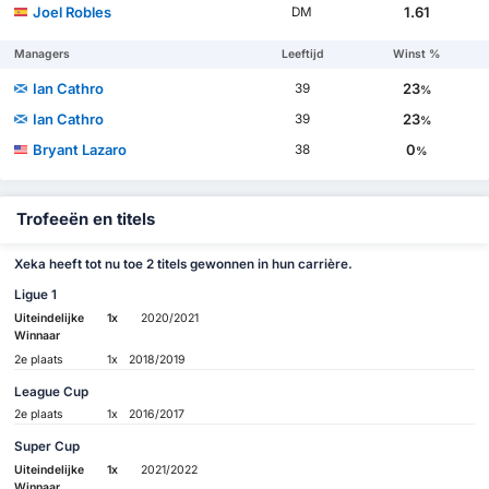
Joel Robles
1.61
DM
Managers
Leeftijd
Winst %
Ian Cathro
23
39
%
Ian Cathro
23
39
%
Bryant Lazaro
0
38
%
Trofeeën en titels
Xeka heeft tot nu toe 2 titels gewonnen in hun carrière.
Ligue 1
Uiteindelijke
1x
2020/2021
Winnaar
2e plaats
1x
2018/2019
League Cup
2e plaats
1x
2016/2017
Super Cup
Uiteindelijke
1x
2021/2022
Winnaar