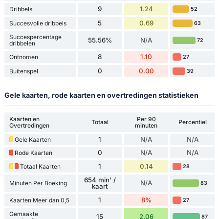
9
1.24
Dribbels
52
5
0.69
Succesvolle dribbels
63
Succespercentage
55.56%
N/A
72
dribbelen
8
1.10
Ontnomen
27
0
0.00
Buitenspel
39
Gele kaarten, rode kaarten en overtredingen statistieken
Kaarten en
Per 90
Totaal
Percentiel
Overtredingen
minuten
1
N/A
N/A
Gele Kaarten
0
N/A
N/A
Rode Kaarten
1
0.14
Totaal Kaarten
28
654 min' /
N/A
Minuten Per Boeking
83
kaart
1
8%
Kaarten Meer dan 0,5
27
Gemaakte
15
2.06
87