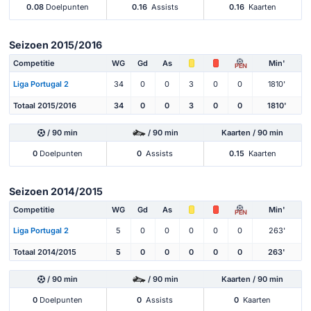
0.08
Doelpunten
0.16
Assists
0.16
Kaarten
Seizoen 2015/2016
Competitie
WG
Gd
As
Min'
PEN
Liga Portugal 2
34
0
0
3
0
0
1810'
Totaal 2015/2016
34
0
0
3
0
0
1810'
/ 90 min
/ 90 min
Kaarten / 90 min
0
Doelpunten
0
Assists
0.15
Kaarten
Seizoen 2014/2015
Competitie
WG
Gd
As
Min'
PEN
Liga Portugal 2
5
0
0
0
0
0
263'
Totaal 2014/2015
5
0
0
0
0
0
263'
/ 90 min
/ 90 min
Kaarten / 90 min
0
Doelpunten
0
Assists
0
Kaarten