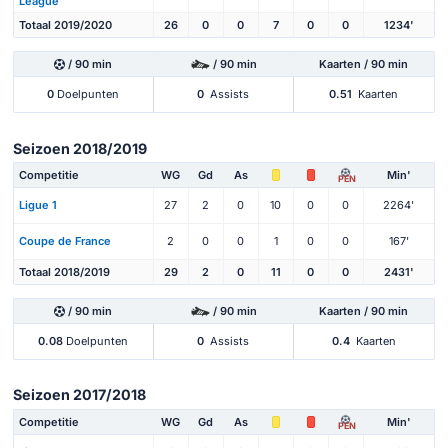
League
Totaal 2019/2020
26
0
0
7
0
0
1234'
/ 90 min
/ 90 min
Kaarten / 90 min
0
Doelpunten
0
Assists
0.51
Kaarten
Seizoen 2018/2019
Competitie
WG
Gd
As
Min'
PEN
Ligue 1
27
2
0
10
0
0
2264'
Coupe de France
2
0
0
1
0
0
167'
Totaal 2018/2019
29
2
0
11
0
0
2431'
/ 90 min
/ 90 min
Kaarten / 90 min
0.08
Doelpunten
0
Assists
0.4
Kaarten
Seizoen 2017/2018
Competitie
WG
Gd
As
Min'
PEN