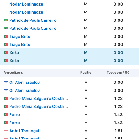
Nodar Lominadze
0.00
M
Nodar Lominadze
0.00
M
Patrick de Paula Carreiro
0.00
M
Patrick de Paula Carreiro
0.00
M
Tiago Brito
0.00
M
Tiago Brito
0.00
M
Xeka
0.00
M
Xeka
0.00
M
Verdedigers
Positie
Toegeven / 90'
Or Alon Israelov
0.00
V
Or Alon Israelov
0.00
V
Pedro Maria Salgueiro Costa Pessoa Carvalho
1.22
V
Pedro Maria Salgueiro Costa Pessoa Carvalho
1.22
V
Ferro
1.43
V
Ferro
1.43
V
Antef Tsoungui
1.51
V
Antef Tsoungui
1.51
V