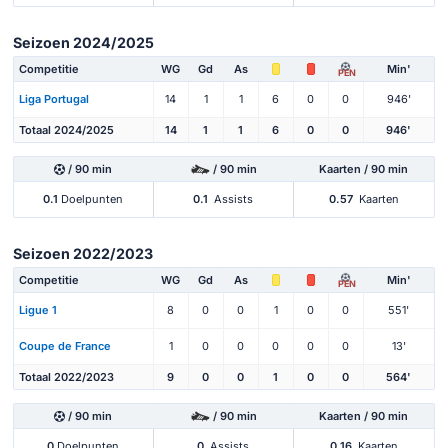
Seizoen 2024/2025
Competitie
WG
Gd
As
Min'
PEN
Liga Portugal
14
1
1
6
0
0
946'
Totaal 2024/2025
14
1
1
6
0
0
946'
/ 90 min
/ 90 min
Kaarten / 90 min
0.1
Doelpunten
0.1
Assists
0.57
Kaarten
Seizoen 2022/2023
Competitie
WG
Gd
As
Min'
PEN
Ligue 1
8
0
0
1
0
0
551'
Coupe de France
1
0
0
0
0
0
13'
Totaal 2022/2023
9
0
0
1
0
0
564'
/ 90 min
/ 90 min
Kaarten / 90 min
0
Doelpunten
0
Assists
0.16
Kaarten