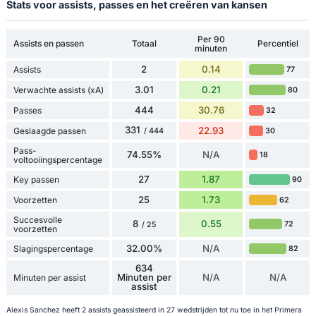
Stats voor assists, passes en het creëren van kansen
Per 90
Assists en passen
Totaal
Percentiel
minuten
2
0.14
Assists
77
3.01
0.21
Verwachte assists (xA)
80
444
30.76
Passes
32
331
22.93
Geslaagde passen
30
/ 444
Pass-
74.55%
N/A
18
voltooiingspercentage
27
1.87
Key passen
90
25
1.73
Voorzetten
62
Succesvolle
8
0.55
72
/ 25
voorzetten
32.00%
N/A
Slagingspercentage
82
634
Minuten per
N/A
N/A
Minuten per assist
assist
Alexis Sanchez heeft 2 assists geassisteerd in 27 wedstrijden tot nu toe in het Primera