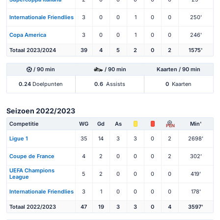
Internationale Friendlies
3
0
0
1
0
0
250'
Copa America
3
0
0
1
0
0
246'
Totaal 2023/2024
39
4
5
2
0
2
1575'
/ 90 min
/ 90 min
Kaarten / 90 min
0.24
Doelpunten
0.6
Assists
0
Kaarten
Seizoen 2022/2023
Competitie
WG
Gd
As
Min'
PEN
Ligue 1
35
14
3
3
0
2
2698'
Coupe de France
4
2
0
0
0
2
302'
UEFA Champions
5
2
0
0
0
0
419'
League
Internationale Friendlies
3
1
0
0
0
0
178'
Totaal 2022/2023
47
19
3
3
0
4
3597'