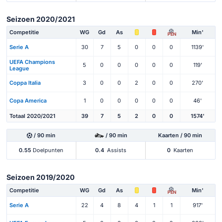
Seizoen 2020/2021
Competitie
WG
Gd
As
Min'
PEN
Serie A
30
7
5
0
0
0
1139'
UEFA Champions
5
0
0
0
0
0
119'
League
Coppa Italia
3
0
0
2
0
0
270'
Copa America
1
0
0
0
0
0
46'
Totaal 2020/2021
39
7
5
2
0
0
1574'
/ 90 min
/ 90 min
Kaarten / 90 min
0.55
Doelpunten
0.4
Assists
0
Kaarten
Seizoen 2019/2020
Competitie
WG
Gd
As
Min'
PEN
Serie A
22
4
8
4
1
1
917'