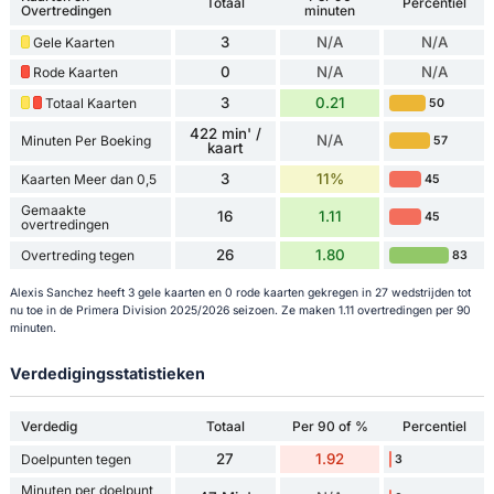
Totaal
Percentiel
Overtredingen
minuten
3
N/A
N/A
Gele Kaarten
0
N/A
N/A
Rode Kaarten
3
0.21
Totaal Kaarten
50
422 min' /
N/A
Minuten Per Boeking
57
kaart
3
11%
Kaarten Meer dan 0,5
45
Gemaakte
16
1.11
45
overtredingen
26
1.80
Overtreding tegen
83
Alexis Sanchez heeft 3 gele kaarten en 0 rode kaarten gekregen in 27 wedstrijden tot
nu toe in de Primera Division 2025/2026 seizoen. Ze maken 1.11 overtredingen per 90
minuten.
Verdedigingsstatistieken
Verdedig
Totaal
Per 90 of %
Percentiel
27
1.92
Doelpunten tegen
3
Minuten per doelpunt