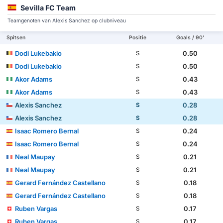
Sevilla FC Team
Teamgenoten van Alexis Sanchez op clubniveau
Spitsen
Positie
Goals / 90'
Dodi Lukebakio
0.50
S
Dodi Lukebakio
0.50
S
Akor Adams
0.43
S
Akor Adams
0.43
S
Alexis Sanchez
0.28
S
Alexis Sanchez
0.28
S
Isaac Romero Bernal
0.24
S
Isaac Romero Bernal
0.24
S
Neal Maupay
0.21
S
Neal Maupay
0.21
S
Gerard Fernández Castellano
0.18
S
Gerard Fernández Castellano
0.18
S
Ruben Vargas
0.17
S
Ruben Vargas
0.17
S