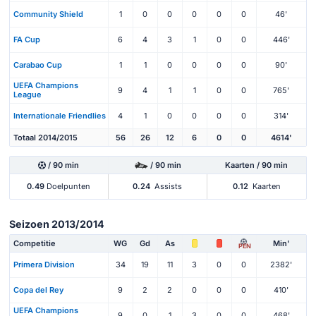
Community Shield
1
0
0
0
0
0
46'
FA Cup
6
4
3
1
0
0
446'
Carabao Cup
1
1
0
0
0
0
90'
UEFA Champions
9
4
1
1
0
0
765'
League
Internationale Friendlies
4
1
0
0
0
0
314'
Totaal 2014/2015
56
26
12
6
0
0
4614'
/ 90 min
/ 90 min
Kaarten / 90 min
0.49
Doelpunten
0.24
Assists
0.12
Kaarten
Seizoen 2013/2014
Competitie
WG
Gd
As
Min'
PEN
Primera Division
34
19
11
3
0
0
2382'
Copa del Rey
9
2
2
0
0
0
410'
UEFA Champions
9
0
1
3
0
0
468'