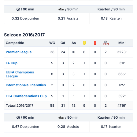
/ 90 min
/ 90 min
Kaarten / 90 min
0.32
Doelpunten
0.21
Assists
0.18
Kaarten
Seizoen 2016/2017
Competitie
WG
Gd
As
Min'
PEN
Premier League
38
24
10
6
0
2
3223'
FA Cup
5
3
2
1
0
0
311'
UEFA Champions
8
3
3
1
0
0
665'
League
Internationale Friendlies
2
0
2
0
0
0
125'
FIFA Confederations Cup
5
1
1
1
0
0
392'
Totaal 2016/2017
58
31
18
9
0
2
4716'
/ 90 min
/ 90 min
Kaarten / 90 min
0.67
Doelpunten
0.28
Assists
0.17
Kaarten