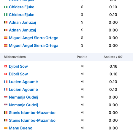
Chidera Ejuke
0.10
S
Chidera Ejuke
0.10
S
Adnan Januzaj
0.00
S
Adnan Januzaj
0.00
S
Miguel Ángel Sierra Ortega
0.00
S
Miguel Ángel Sierra Ortega
0.00
S
Middenvelders
Positie
Assists / 90'
Djibril Sow
0.16
M
Djibril Sow
0.16
M
Lucien Agoumé
0.10
M
Lucien Agoumé
0.10
M
Nemanja Gudelj
0.00
M
Nemanja Gudelj
0.00
M
Stanis Idumbo-Muzambo
0.00
M
Stanis Idumbo-Muzambo
0.00
M
Manu Bueno
0.00
M