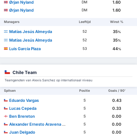
Ørjan Nyland
1.60
DM
Ørjan Nyland
1.60
DM
Managers
Leeftijd
Winst %
Matías Jesús Almeyda
35
52
%
Matías Jesús Almeyda
35
52
%
Luis García Plaza
44
53
%
Chile Team
Teamgenoten van Alexis Sanchez op internationaal niveau
Spitsen
Positie
Goals / 90'
Eduardo Vargas
0.43
S
Lucas Cepeda
0.33
S
Ben Brereton
0.00
S
Alexander Ernesto Aravena Guzmán
0.00
S
Juan Delgado
0.00
S