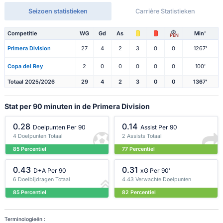
Seizoen statistieken
Carrière Statistieken
Competitie
WG
Gd
As
Min'
PEN
Primera Division
27
4
2
3
0
0
1267'
Copa del Rey
2
0
0
0
0
0
100'
Totaal 2025/2026
29
4
2
3
0
0
1367'
Stat per 90 minuten in de Primera Division
0.28
0.14
Doelpunten Per 90
Assist Per 90
4 Doelpunten Totaal
2 Assists Totaal
85 Percentiel
77 Percentiel
0.43
0.31
D+A Per 90
xG Per 90'
6 Doelbijdragen Totaal
4.43 Verwachte Doelpunten
85 Percentiel
82 Percentiel
Terminologieën :