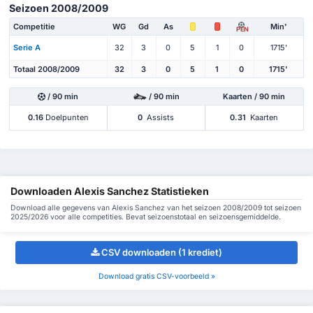
Seizoen 2008/2009
Competitie
WG
Gd
As
Min'
PEN
Serie A
32
3
0
5
1
0
1715'
Totaal 2008/2009
32
3
0
5
1
0
1715'
/ 90 min
/ 90 min
Kaarten / 90 min
0.16
Doelpunten
0
Assists
0.31
Kaarten
Downloaden Alexis Sanchez Statistieken
Download alle gegevens van Alexis Sanchez van het seizoen 2008/2009 tot seizoen
2025/2026 voor alle competities. Bevat seizoenstotaal en seizoensgemiddelde.
CSV downloaden (1 krediet)
Download gratis CSV-voorbeeld »