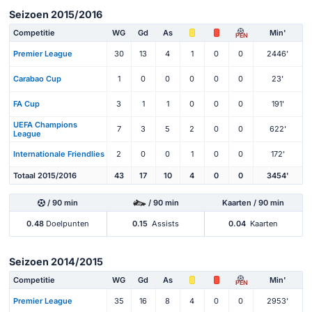
Seizoen 2015/2016
Competitie
WG
Gd
As
Min'
PEN
Premier League
30
13
4
1
0
0
2446'
Carabao Cup
1
0
0
0
0
0
23'
FA Cup
3
1
1
0
0
0
191'
UEFA Champions
7
3
5
2
0
0
622'
League
Internationale Friendlies
2
0
0
1
0
0
172'
Totaal 2015/2016
43
17
10
4
0
0
3454'
/ 90 min
/ 90 min
Kaarten / 90 min
0.48
Doelpunten
0.15
Assists
0.04
Kaarten
Seizoen 2014/2015
Competitie
WG
Gd
As
Min'
PEN
Premier League
35
16
8
4
0
0
2953'