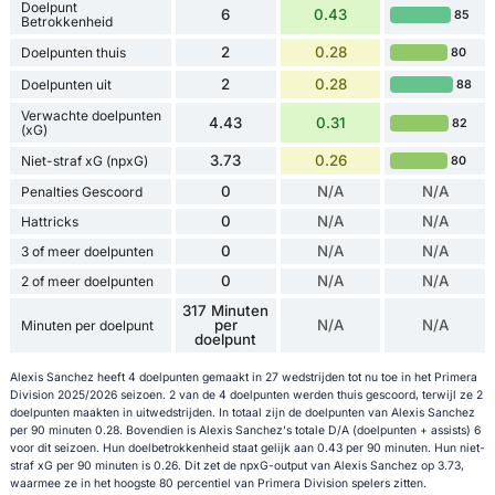
Doelpunt
6
0.43
85
Betrokkenheid
2
0.28
Doelpunten thuis
80
2
0.28
Doelpunten uit
88
Verwachte doelpunten
4.43
0.31
82
(xG)
3.73
0.26
Niet-straf xG (npxG)
80
0
N/A
N/A
Penalties Gescoord
0
N/A
N/A
Hattricks
0
N/A
N/A
3 of meer doelpunten
0
N/A
N/A
2 of meer doelpunten
317 Minuten
per
N/A
N/A
Minuten per doelpunt
doelpunt
Alexis Sanchez heeft 4 doelpunten gemaakt in 27 wedstrijden tot nu toe in het Primera
Division 2025/2026 seizoen. 2 van de 4 doelpunten werden thuis gescoord, terwijl ze 2
doelpunten maakten in uitwedstrijden. In totaal zijn de doelpunten van Alexis Sanchez
per 90 minuten 0.28. Bovendien is Alexis Sanchez's totale D/A (doelpunten + assists) 6
voor dit seizoen. Hun doelbetrokkenheid staat gelijk aan 0.43 per 90 minuten. Hun niet-
straf xG per 90 minuten is 0.26. Dit zet de npxG-output van Alexis Sanchez op 3.73,
waarmee ze in het hoogste 80 percentiel van Primera Division spelers zitten.