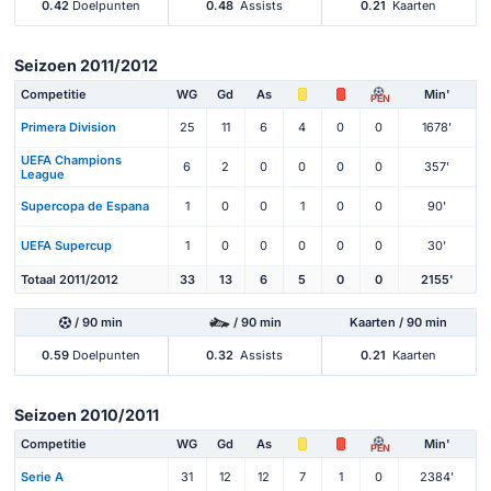
0.42
Doelpunten
0.48
Assists
0.21
Kaarten
Seizoen 2011/2012
Competitie
WG
Gd
As
Min'
PEN
Primera Division
25
11
6
4
0
0
1678'
UEFA Champions
6
2
0
0
0
0
357'
League
Supercopa de Espana
1
0
0
1
0
0
90'
UEFA Supercup
1
0
0
0
0
0
30'
Totaal 2011/2012
33
13
6
5
0
0
2155'
/ 90 min
/ 90 min
Kaarten / 90 min
0.59
Doelpunten
0.32
Assists
0.21
Kaarten
Seizoen 2010/2011
Competitie
WG
Gd
As
Min'
PEN
Serie A
31
12
12
7
1
0
2384'