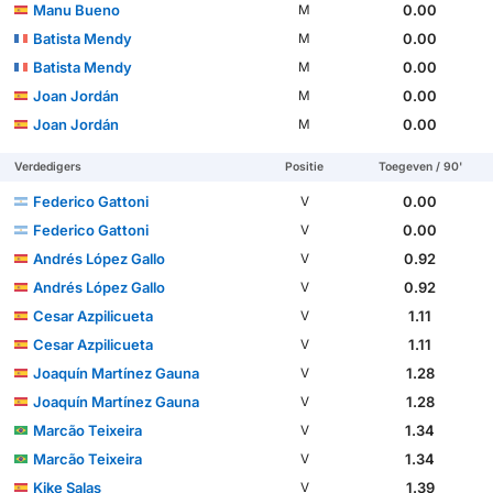
Manu Bueno
0.00
M
Batista Mendy
0.00
M
Batista Mendy
0.00
M
Joan Jordán
0.00
M
Joan Jordán
0.00
M
Verdedigers
Positie
Toegeven / 90'
Federico Gattoni
0.00
V
Federico Gattoni
0.00
V
Andrés López Gallo
0.92
V
Andrés López Gallo
0.92
V
Cesar Azpilicueta
1.11
V
Cesar Azpilicueta
1.11
V
Joaquín Martínez Gauna
1.28
V
Joaquín Martínez Gauna
1.28
V
Marcão Teixeira
1.34
V
Marcão Teixeira
1.34
V
Kike Salas
1.39
V