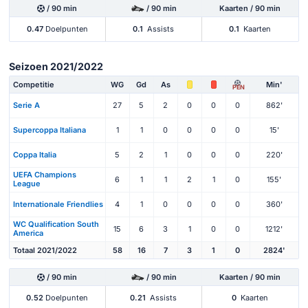
/ 90 min
/ 90 min
Kaarten / 90 min
0.47
Doelpunten
0.1
Assists
0.1
Kaarten
Seizoen 2021/2022
Competitie
WG
Gd
As
Min'
PEN
Serie A
27
5
2
0
0
0
862'
Supercoppa Italiana
1
1
0
0
0
0
15'
Coppa Italia
5
2
1
0
0
0
220'
UEFA Champions
6
1
1
2
1
0
155'
League
Internationale Friendlies
4
1
0
0
0
0
360'
WC Qualification South
15
6
3
1
0
0
1212'
America
Totaal 2021/2022
58
16
7
3
1
0
2824'
/ 90 min
/ 90 min
Kaarten / 90 min
0.52
Doelpunten
0.21
Assists
0
Kaarten