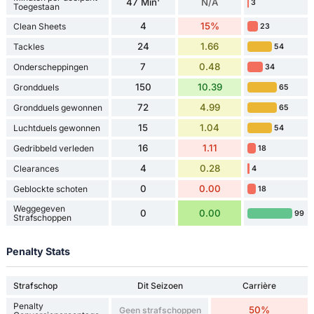
47 Min'
N/A
3
Toegestaan
4
15%
Clean Sheets
23
24
1.66
Tackles
54
7
0.48
Onderscheppingen
34
150
10.39
Grondduels
65
72
4.99
Grondduels gewonnen
65
15
1.04
Luchtduels gewonnen
54
16
1.11
Gedribbeld verleden
18
4
0.28
Clearances
4
0
0.00
Geblockte schoten
18
Weggegeven
0
0.00
99
Strafschoppen
Penalty Stats
Strafschop
Dit Seizoen
Carrière
Penalty
50%
Geen strafschoppen