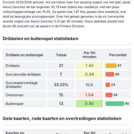
Division 2025/2026 seizoen. Als we kijken naar hun passing-aspect van het spel, passt
Alexis Sanchez de bal ongeveer 30.76 keer tijdens een wedstrijd, met een pass-
voltooiingspercentage van 74.55. Ze spelen ook 1.87 Key passen elke wedstrijd, wat
leidt tot belangrijke scoringskansen. Over het geheel genomen is de xA (verwachte
assists) output van Alexis Sanchez 0.21 per 90 minuten. Deze statistiek plaatst hem
boven 80 procent van de spelers in de Primera Division.
Dribbelen en buitenspel statistieken
Per 90
Dribbels en buitenspel
Totaal
Percentiel
minuten
21
1.45
Dribbels
57
7
0.48
Succesvolle dribbels
45
Succespercentage
33.33%
N/A
23
dribbelen
15
1.04
Ontnomen
35
13
0.90
Buitenspel
95
Gele kaarten, rode kaarten en overtredingen statistieken
Kaarten en
Per 90