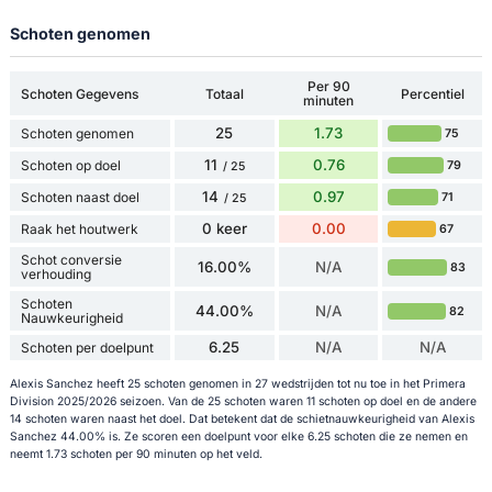
Schoten genomen
Per 90
Schoten Gegevens
Totaal
Percentiel
minuten
25
1.73
Schoten genomen
75
11
0.76
Schoten op doel
79
/ 25
14
0.97
Schoten naast doel
71
/ 25
0 keer
0.00
Raak het houtwerk
67
Schot conversie
16.00%
N/A
83
verhouding
Schoten
44.00%
N/A
82
Nauwkeurigheid
6.25
N/A
N/A
Schoten per doelpunt
Alexis Sanchez heeft 25 schoten genomen in 27 wedstrijden tot nu toe in het Primera
Division 2025/2026 seizoen. Van de 25 schoten waren 11 schoten op doel en de andere
14 schoten waren naast het doel. Dat betekent dat de schietnauwkeurigheid van Alexis
Sanchez 44.00% is. Ze scoren een doelpunt voor elke 6.25 schoten die ze nemen en
neemt 1.73 schoten per 90 minuten op het veld.