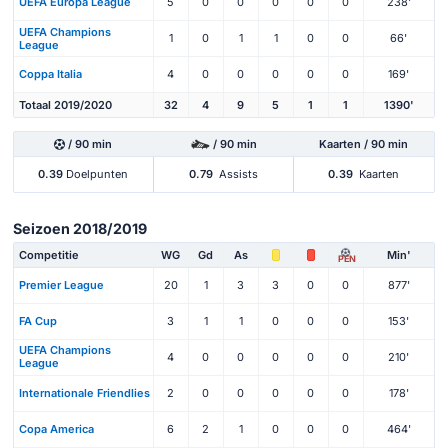
UEFA Europa League
5
0
0
0
0
0
238'
UEFA Champions
1
0
1
1
0
0
66'
League
Coppa Italia
4
0
0
0
0
0
169'
Totaal 2019/2020
32
4
9
5
1
1
1390'
/ 90 min
/ 90 min
Kaarten / 90 min
0.39
Doelpunten
0.79
Assists
0.39
Kaarten
Seizoen 2018/2019
Competitie
WG
Gd
As
Min'
PEN
Premier League
20
1
3
3
0
0
877'
FA Cup
3
1
1
0
0
0
153'
UEFA Champions
4
0
0
0
0
0
210'
League
Internationale Friendlies
2
0
0
0
0
0
178'
Copa America
6
2
1
0
0
0
464'