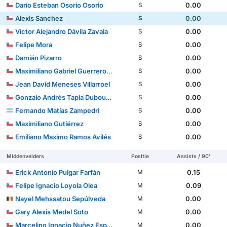
Darío Esteban Osorio Osorio
0.00
S
Alexis Sanchez
0.00
S
Víctor Alejandro Dávila Zavala
0.00
S
Felipe Mora
0.00
S
Damián Pizarro
0.00
S
Maximiliano Gabriel Guerrero Pena
0.00
S
Jean David Meneses Villarroel
0.00
S
Gonzalo Andrés Tapia Dubournais
0.00
S
Fernando Matías Zampedri
0.00
S
Maximiliano Gutiérrez
0.00
S
Emiliano Maximo Ramos Avilés
0.00
S
Middenvelders
Positie
Assists / 90'
Erick Antonio Pulgar Farfán
0.15
M
Felipe Ignacio Loyola Olea
0.09
M
Nayel Mehssatou Sepúlveda
0.00
M
Gary Alexis Medel Soto
0.00
M
Marcelino Ignacio Nuñez Espinoza
0.00
M