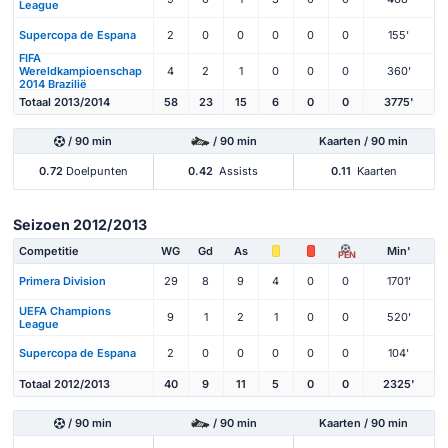
League
Supercopa de Espana
2
0
0
0
0
0
155'
FIFA
Wereldkampioenschap
4
2
1
0
0
0
360'
2014 Brazilië
Totaal 2013/2014
58
23
15
6
0
0
3775'
/ 90 min
/ 90 min
Kaarten / 90 min
0.72
Doelpunten
0.42
Assists
0.11
Kaarten
Seizoen 2012/2013
Competitie
WG
Gd
As
Min'
PEN
Primera Division
29
8
9
4
0
0
1701'
UEFA Champions
9
1
2
1
0
0
520'
League
Supercopa de Espana
2
0
0
0
0
0
104'
Totaal 2012/2013
40
9
11
5
0
0
2325'
/ 90 min
/ 90 min
Kaarten / 90 min