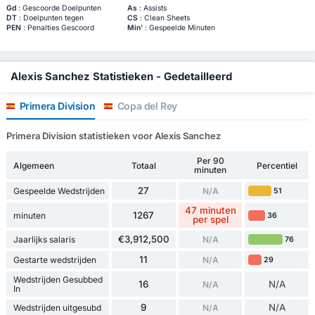
Gd
: Gescoorde Doelpunten
As
: Assists
DT
: Doelpunten tegen
CS
: Clean Sheets
PEN
: Penalties Gescoord
Min'
: Gespeelde Minuten
Alexis Sanchez Statistieken - Gedetailleerd
Primera Division
Copa del Rey
Primera Division statistieken voor Alexis Sanchez
Per 90
Algemeen
Totaal
Percentiel
minuten
27
Gespeelde Wedstrijden
N/A
51
47 minuten
1267
minuten
36
per spel
€3,912,500
Jaarlijks salaris
N/A
76
11
Gestarte wedstrijden
N/A
29
Wedstrijden Gesubbed
16
N/A
N/A
In
9
N/A
Wedstrijden uitgesubd
N/A