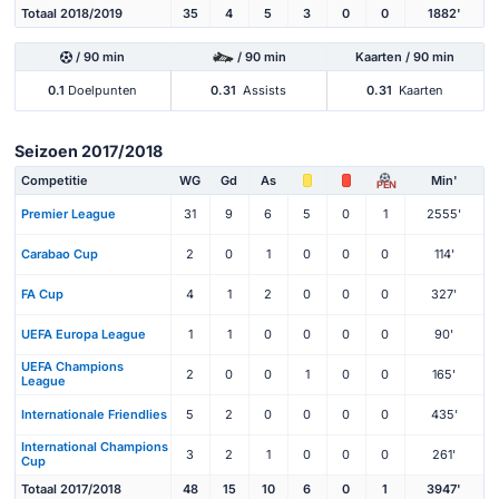
Totaal 2018/2019
35
4
5
3
0
0
1882'
/ 90 min
/ 90 min
Kaarten / 90 min
0.1
Doelpunten
0.31
Assists
0.31
Kaarten
Seizoen 2017/2018
Competitie
WG
Gd
As
Min'
PEN
Premier League
31
9
6
5
0
1
2555'
Carabao Cup
2
0
1
0
0
0
114'
FA Cup
4
1
2
0
0
0
327'
UEFA Europa League
1
1
0
0
0
0
90'
UEFA Champions
2
0
0
1
0
0
165'
League
Internationale Friendlies
5
2
0
0
0
0
435'
International Champions
3
2
1
0
0
0
261'
Cup
Totaal 2017/2018
48
15
10
6
0
1
3947'