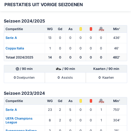
PRESTATIES UIT VORIGE SEIZOENEN
Seizoen 2024/2025
Competitie
WG
Gd
As
Min'
PEN
Serie A
13
0
0
0
0
0
436'
Coppa Italia
1
0
0
0
0
0
46'
Totaal 2024/2025
14
0
0
0
0
0
482'
/ 90 min
/ 90 min
Kaarten / 90 min
0
Doelpunten
0
Assists
0
Kaarten
Seizoen 2023/2024
Competitie
WG
Gd
As
Min'
PEN
Serie A
23
2
5
0
0
1
750'
UEFA Champions
8
2
0
0
0
1
304'
League
Supercoppa Italiana
2
0
0
0
0
0
25'