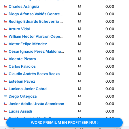
Charles Aránguiz
0.00
M
Diego Alfonso Valdés Contreras
0.00
M
Rodrigo Eduardo Echeverría Sáez
0.00
M
Arturo Vidal
0.00
M
William Héctor Alarcón Cepeda
0.00
M
Víctor Felipe Méndez
0.00
M
César Ignacio Pérez Maldonado
0.00
M
Vicente Pizarro
0.00
M
Carlos Palacios
0.00
M
Claudio Andrés Baeza Baeza
0.00
M
Esteban Pavez
0.00
M
Luciano Javier Cabral
0.00
M
Diego Ortegoza
0.00
M
Javier Adolfo Urzúa Altamirano
0.00
M
Lucas Assadi
0.00
M
Rodrigo Andrés Ureña Reyes
0.00
M
WORD PREMIUM EN PROFITEER NU!