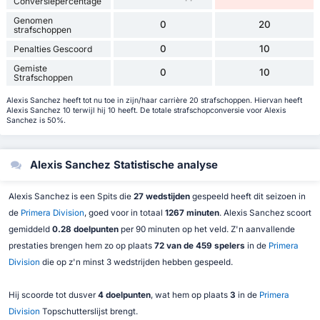
Conversiepercentage
Genomen
0
20
strafschoppen
0
10
Penalties Gescoord
Gemiste
0
10
Strafschoppen
Alexis Sanchez heeft tot nu toe in zijn/haar carrière 20 strafschoppen. Hiervan heeft
Alexis Sanchez 10 terwijl hij 10 heeft. De totale strafschopconversie voor Alexis
Sanchez is 50%.
Alexis Sanchez Statistische analyse
Alexis Sanchez is een Spits die
27 wedstijden
gespeeld heeft dit seizoen in
de
Primera Division
, goed voor in totaal
1267 minuten
. Alexis Sanchez scoort
gemiddeld
0.28 doelpunten
per 90 minuten op het veld. Z'n aanvallende
prestaties brengen hem zo op plaats
72 van de 459 spelers
in de
Primera
Division
die op z'n minst 3 wedstrijden hebben gespeeld.
Hij scoorde tot dusver
4 doelpunten
, wat hem op plaats
3
in de
Primera
Division
Topschutterslijst brengt.