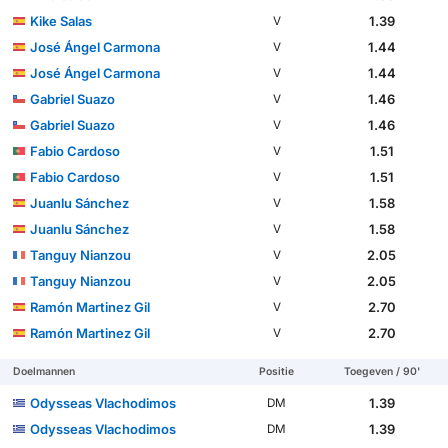
Kike Salas
1.39
V
José Ángel Carmona
1.44
V
José Ángel Carmona
1.44
V
Gabriel Suazo
1.46
V
Gabriel Suazo
1.46
V
Fabio Cardoso
1.51
V
Fabio Cardoso
1.51
V
Juanlu Sánchez
1.58
V
Juanlu Sánchez
1.58
V
Tanguy Nianzou
2.05
V
Tanguy Nianzou
2.05
V
Ramón Martinez Gil
2.70
V
Ramón Martinez Gil
2.70
V
Doelmannen
Positie
Toegeven / 90'
Odysseas Vlachodimos
1.39
DM
Odysseas Vlachodimos
1.39
DM