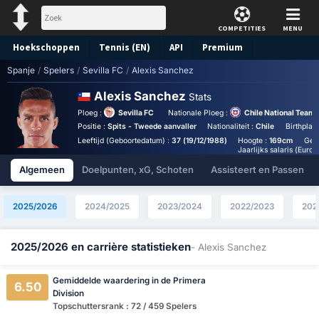
COMPETITIES
MENU
Hoekschoppen
Tennis (EN)
API
Premium
Spanje
/
Spelers
/
Sevilla FC
/
Alexis Sanchez
Voorspelling
Alexis Sanchez
Stats
Ploeg :
Sevilla FC
Nationale Ploeg :
Chile National Team
Positie :
Spits - Tweede aanvaller
Nationaliteit :
Chile
Birthplac
Leeftijd (Geboortedatum) :
37 (19/12/1988)
Hoogte :
169cm
Gew
Jaarlijks salaris (Euro)
Algemeen
Doelpunten, xG, Schoten
Assisteert en Passen
2025/2026
2024/2025
2023/2024
2022/2023
202
2025/2026 en carrière statistieken
- Alexis Sanchez
Gemiddelde waardering in de Primera
6.50
Division
Topschuttersrank : 72 / 459 Spelers