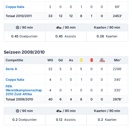
Coppa Italia
2
0
0
1
0
0
69'
Totaal 2010/2011
33
12
12
8
1
0
2453'
/ 90 min
/ 90 min
Kaarten / 90 min
0.45
Doelpunten
0.45
Assists
0.26
Kaarten
Seizoen 2009/2010
Competitie
WG
Gd
As
Min'
PEN
Serie A
32
5
3
5
0
0
2298'
Coppa Italia
4
1
0
1
0
0
345'
FIFA
Wereldkampioenschap
4
0
1
0
0
0
335'
2010 Zuid-Afrika
Totaal 2009/2010
40
6
4
6
0
0
2978'
/ 90 min
/ 90 min
Kaarten / 90 min
0.2
Doelpunten
0.12
Assists
0.2
Kaarten