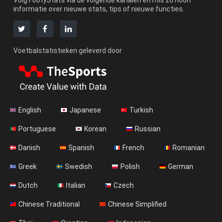
Volg FootyStats via de volgende kanalen en mis zo nooit
informatie over nieuwe stats, tips of nieuwe functies.
Voetbalstatistieken geleverd door
English
Japanese
Turkish
Portuguese
Korean
Russian
Danish
Spanish
French
Romanian
Greek
Swedish
Polish
German
Dutch
Italian
Czech
Chinese Traditional
Chinese Simplified