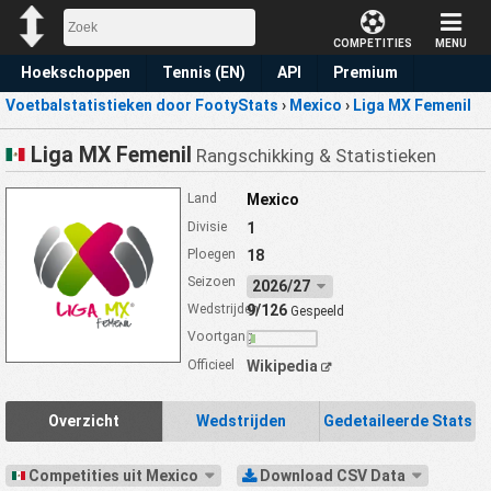
COMPETITIES
MENU
Hoekschoppen
Tennis (EN)
API
Premium
Voetbalstatistieken door FootyStats
›
Mexico
›
Liga MX Femenil
Voorspelling
Liga MX Femenil
Rangschikking & Statistieken
Land
Mexico
Divisie
1
Ploegen
18
Seizoen
2026/27
Wedstrijden
9/126
Gespeeld
Voortgang
Officieel
Wikipedia
Overzicht
Wedstrijden
Gedetaileerde Stats
Competities uit Mexico
Download CSV Data