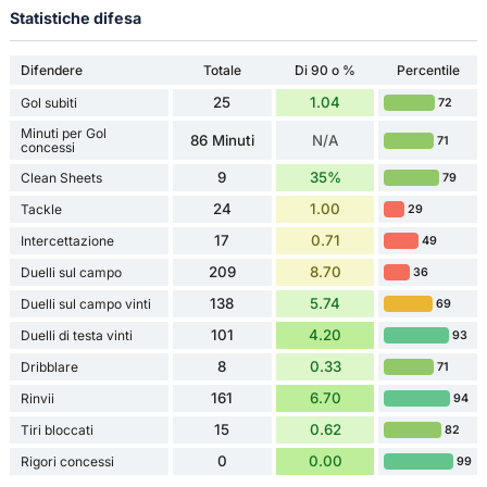
Statistiche difesa
Difendere
Totale
Di 90 o %
Percentile
25
1.04
Gol subiti
72
Minuti per Gol
86 Minuti
N/A
71
concessi
9
35%
Clean Sheets
79
24
1.00
Tackle
29
17
0.71
Intercettazione
49
209
8.70
Duelli sul campo
36
138
5.74
Duelli sul campo vinti
69
101
4.20
Duelli di testa vinti
93
8
0.33
Dribblare
71
161
6.70
Rinvii
94
15
0.62
Tiri bloccati
82
0
0.00
Rigori concessi
99