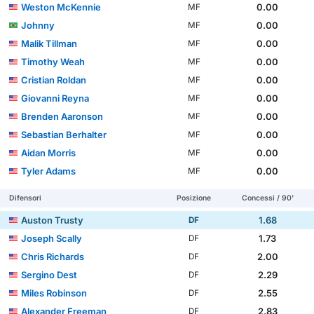
Weston McKennie
0.00
MF
Johnny
0.00
MF
Malik Tillman
0.00
MF
Timothy Weah
0.00
MF
Cristian Roldan
0.00
MF
Giovanni Reyna
0.00
MF
Brenden Aaronson
0.00
MF
Sebastian Berhalter
0.00
MF
Aidan Morris
0.00
MF
Tyler Adams
0.00
MF
Difensori
Posizione
Concessi / 90'
Auston Trusty
1.68
DF
Joseph Scally
1.73
DF
Chris Richards
2.00
DF
Sergino Dest
2.29
DF
Miles Robinson
2.55
DF
Alexander Freeman
2.83
DF