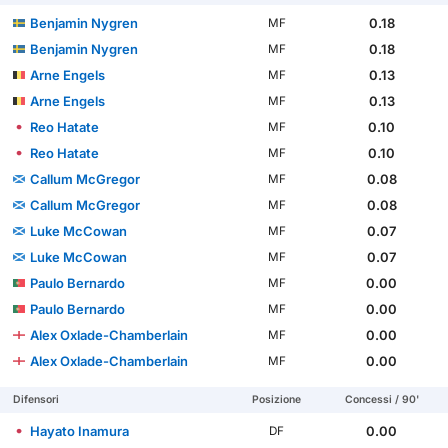
Benjamin Nygren
0.18
MF
Benjamin Nygren
0.18
MF
Arne Engels
0.13
MF
Arne Engels
0.13
MF
Reo Hatate
0.10
MF
Reo Hatate
0.10
MF
Callum McGregor
0.08
MF
Callum McGregor
0.08
MF
Luke McCowan
0.07
MF
Luke McCowan
0.07
MF
Paulo Bernardo
0.00
MF
Paulo Bernardo
0.00
MF
Alex Oxlade-Chamberlain
0.00
MF
Alex Oxlade-Chamberlain
0.00
MF
Difensori
Posizione
Concessi / 90'
Hayato Inamura
0.00
DF