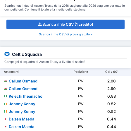
Scarica tutti i dati di Auston Trusty dalla 2016 stagione alla 2026 stagione per tutte le
competizioni. Contiene il totale e la media della stagione.
Scarica il file CSV (1 credito)
Scarica il file CSV di prova gratuito »
Celtic Squadra
Compagni di squadra di Auston Trusty a livello di società
Attaccanti
Posizione
Gol / 90'
Callum Osmand
2.90
FW
Callum Osmand
2.90
FW
Kelechi Iheanacho
0.88
FW
Johnny Kenny
0.52
FW
Johnny Kenny
0.52
FW
Daizen Maeda
0.44
FW
Daizen Maeda
0.44
FW