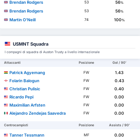
Brendan Rodgers
56
53
%
Brendan Rodgers
56
53
%
Martin O'Neill
100
74
%
USMNT Squadra
I compagni di squadra di Auston Trusty a livello internazionale
Attaccanti
Posizione
Gol / 90'
Patrick Agyemang
1.43
FW
Folarin Balogun
0.43
FW
Christian Pulisic
0.40
FW
Ricardo Pepi
0.00
FW
Maximilian Arfsten
0.00
FW
Alejandro Zendejas Saavedra
0.00
FW
Centrocampisti
Posizione
Assists / 90'
Tanner Tessmann
0.00
MF