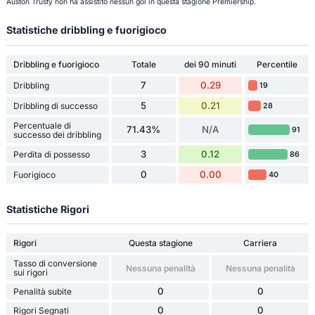
Auston Trusty non ha assistito nessun gol in questa stagione Premiership.
Statistiche dribbling e fuorigioco
Dribbling e fuorigioco
Totale
dei 90 minuti
Percentile
7
0.29
Dribbling
19
5
0.21
Dribbling di successo
28
Percentuale di
71.43%
N/A
91
successo dei dribbling
3
0.12
Perdita di possesso
86
0
0.00
Fuorigioco
40
Statistiche Rigori
Rigori
Questa stagione
Carriera
Tasso di conversione
Nessuna penalità
Nessuna penalità
sui rigori
0
0
Penalità subite
0
0
Rigori Segnati