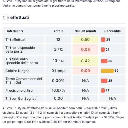
Auston Trusty non ha segnato alcun gol finora nella Premiership 2025/2026 stagione.
Vedremo come si comporterà nelle prossime partite.
Tiri effettuati
Dati dei tiri
Totale
dei 90 minuti
Percentile
12
0.50
Tiri effettuati
25
Tiri nello specchio
2
0.08
21
/ 12
della porta
Tiri fuori dallo
10
0.42
35
/ 12
specchio della porta
0 tempi
0.00
Colpire il legno
69
Tasso Conversione dei
0.00%
N/A
35
Tiri in Gol
16.67%
N/A
Precisione di tiro
21
0.00
N/A
N/A
Tiri per Gol Segnati
Auston Trusty ha effettuato 12 tiri in 26 partite finora nella Premiership 2025/2026
stagione. Di questi 12 tiri, i 2 tiri sono stati a bersaglio e gli altri 10 tiri sono stati fuori
bersaglio. Ciò significa che la precisione di tiro di Auston Trusty è pari a 16.67%. Segna
un gol per ogni 0.00 tiri e subisce 0.50 tiri per 90 minuti in campo.