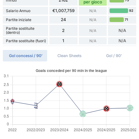
minuti
73
per gioco
€1,007,759
Salario Annuo
N/A
92
24
Partite iniziate
N/A
71
Partite sostituite
2
N/A
N/A
(dentro)
1
N/A
Partite sostituite (fuori)
N/A
Gol concessi / 90'
Clean Sheets
Gol / 90'