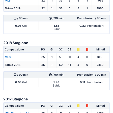
MLS
22
1
33
5
5
1
1966'
Totale 2019
22
1
33
5
5
1
1966'
/ 90 min
/ 90 min
Prenotazioni / 90 min
0.05
Gol
1.51
0.23
Prenotazioni
Subiti
2018 Stagione
Competizione
PG
Gl
GC
CS
Minuti
MLS
35
1
50
11
4
0
3150'
Totale 2018
35
1
50
11
4
0
3150'
/ 90 min
/ 90 min
Prenotazioni / 90 min
0.03
Gol
1.43
0.11
Prenotazioni
Subiti
2017 Stagione
Competizione
PG
Gl
GC
CS
Minuti