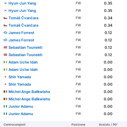
Hyun-Jun Yang
0.35
FW
Hyun-Jun Yang
0.35
FW
Tomáš Čvančara
0.34
FW
Tomáš Čvančara
0.34
FW
James Forrest
0.12
FW
James Forrest
0.12
FW
Sebastian Tounekti
0.12
FW
Sebastian Tounekti
0.12
FW
Adam Uche Idah
0.00
FW
Adam Uche Idah
0.00
FW
Shin Yamada
0.00
FW
Shin Yamada
0.00
FW
Michel Ange Balikwisha
0.00
FW
Michel Ange Balikwisha
0.00
FW
Junior Adamu
0.00
FW
Junior Adamu
0.00
FW
Centrocampisti
Posizione
Assists / 90'