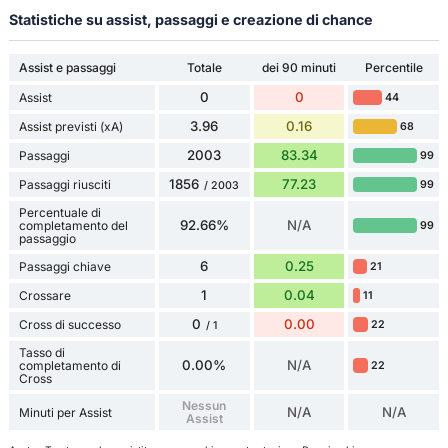
Statistiche su assist, passaggi e creazione di chance
Assist e passaggi
Totale
dei 90 minuti
Percentile
0
0
Assist
44
3.96
0.16
Assist previsti (xA)
68
2003
83.34
Passaggi
99
1856
77.23
Passaggi riusciti
99
/ 2003
Percentuale di
92.66%
N/A
completamento del
99
passaggio
6
0.25
Passaggi chiave
21
1
0.04
Crossare
11
0
0.00
Cross di successo
22
/ 1
Tasso di
0.00%
N/A
completamento di
22
Cross
Nessun
N/A
N/A
Minuti per Assist
Assist