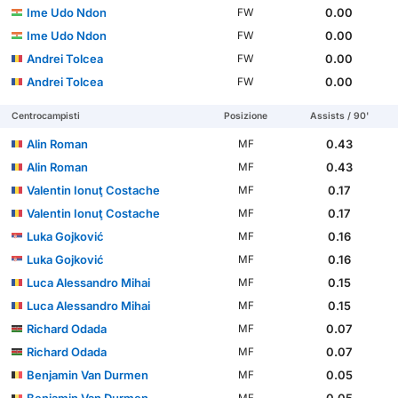
Ime Udo Ndon
0.00
FW
Ime Udo Ndon
0.00
FW
Andrei Tolcea
0.00
FW
Andrei Tolcea
0.00
FW
Centrocampisti
Posizione
Assists / 90'
Alin Roman
0.43
MF
Alin Roman
0.43
MF
Valentin Ionuţ Costache
0.17
MF
Valentin Ionuţ Costache
0.17
MF
Luka Gojković
0.16
MF
Luka Gojković
0.16
MF
Luca Alessandro Mihai
0.15
MF
Luca Alessandro Mihai
0.15
MF
Richard Odada
0.07
MF
Richard Odada
0.07
MF
Benjamin Van Durmen
0.05
MF