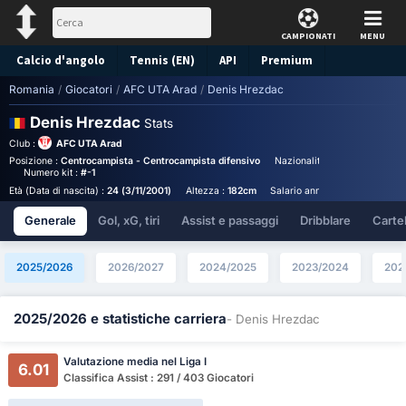
CAMPIONATI
MENU
Calcio d'angolo
Tennis (EN)
API
Premium
Romania
/
Giocatori
/
AFC UTA Arad
/
Denis Hrezdac
Pronostico
Denis Hrezdac
Stats
Club :
AFC UTA Arad
Posizione :
Centrocampista - Centrocampista difensivo
Nazionalità :
Romania
Birt
Numero kit :
#-1
Età (Data di nascita) :
24 (3/11/2001)
Altezza :
182cm
Salario annuale :
€90,000
Generale
Gol, xG, tiri
Assist e passaggi
Dribblare
Cartell
2025/2026
2026/2027
2024/2025
2023/2024
202
2025/2026 e statistiche carriera
- Denis Hrezdac
Valutazione media nel Liga I
6.01
Classifica Assist : 291 / 403 Giocatori