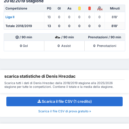
2018/2019 Stagione
Competizione
PG
Gl
As
Minuti
PEN
Liga II
13
0
0
0
0
0
818'
Totale 2018/2019
13
0
0
0
0
0
818'
/ 90 min
/ 90 min
Prenotazioni / 90 min
0
Gol
0
Assist
0
Prenotazioni
scarica statistiche di Denis Hrezdac
Scarica tutti i dati di Denis Hrezdac dalla 2018/2019 stagione alla 2025/2026
stagione per tutte le competizioni. Contiene il totale e la media della stagione.
Scarica il file CSV (1 credito)
Scarica il file CSV di prova gratuito »