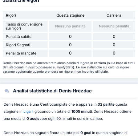
Statistiche Rigori
Rigori
Questa stagione
Carriera
Tasso di conversione
Nessuna penalità
Nessuna penalità
sui rigori
0
0
Penalità subite
0
0
Rigori Segnati
0
0
Penalità mancate
Denis Hrezdac non ha ancora tirato alcun calcio di rigore in carriera (sulla base di tutti i
dati stagionali in nostro possesso su FootyStats). Le sue statistiche sui calci di rigore
saranno aggiornate quando prenderà un rigore in un incontro ufficiale.
Analisi statistiche di Denis Hrezdac
Denis Hrezdac è una Centrocampista che è apparsa in
32 partite
questa
stagione in
Liga I
, giocando un totale di
1005 minuti
. Denis Hrezdac ottiene
una media di
0 assist
per ogni 90 minuti in cui è in campo.
Denis Hrezdac ha segnato finora un totale di
0 goal
in questa stagione di