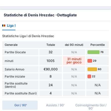
Statistiche di Denis Hrezdac -Dettagliate
Liga I
Statistiche Liga I di Denis Hrezdac
Generale
Totale
dei 90 minuti
Percentile
32
Partite Giocate
N/A
76
31 minuti
1005
minuti
29
per gioco
€90,000
Salario Annuo
N/A
60
8
Partite iniziate
N/A
22
Partite sostituite
24
N/A
N/A
(dentro)
4
N/A
Partite sostituite (fuori)
N/A
Gol / 90'
Assists / 90'
Coinvolgimento Gol /
90'