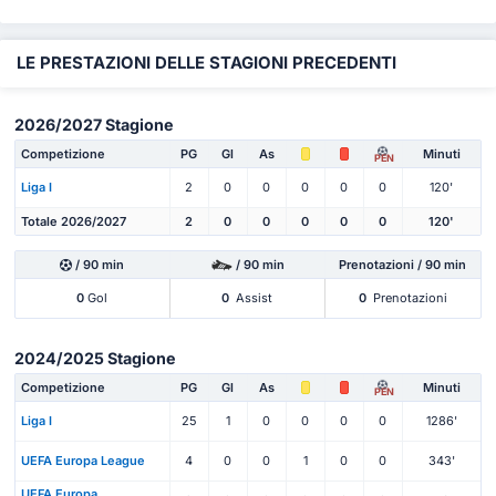
LE PRESTAZIONI DELLE STAGIONI PRECEDENTI
2026/2027 Stagione
Competizione
PG
Gl
As
Minuti
PEN
Liga I
2
0
0
0
0
0
120'
Totale 2026/2027
2
0
0
0
0
0
120'
/ 90 min
/ 90 min
Prenotazioni / 90 min
0
Gol
0
Assist
0
Prenotazioni
2024/2025 Stagione
Competizione
PG
Gl
As
Minuti
PEN
Liga I
25
1
0
0
0
0
1286'
UEFA Europa League
4
0
0
1
0
0
343'
UEFA Europa