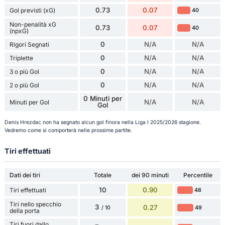
0.73
0.07
Gol previsti (xG)
40
Non-penalità xG
0.73
0.07
40
(npxG)
0
N/A
N/A
Rigori Segnati
0
N/A
N/A
Triplette
0
N/A
N/A
3 o più Gol
0
N/A
N/A
2 o più Gol
0 Minuti per
N/A
N/A
Minuti per Gol
Gol
Denis Hrezdac non ha segnato alcun gol finora nella Liga I 2025/2026 stagione.
Vedremo come si comporterà nelle prossime partite.
Tiri effettuati
Dati dei tiri
Totale
dei 90 minuti
Percentile
10
0.90
Tiri effettuati
48
Tiri nello specchio
3
0.27
49
/ 10
della porta
Tiri fuori dallo