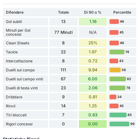
Difendere
Totale
Di 90 o %
Percentile
13
1.16
Gol subiti
46
Minuti per Gol
77 Minuti
N/A
45
concessi
8
25%
Clean Sheets
46
22
1.97
Tackle
74
8
0.72
Intercettazione
43
111
9.94
Duelli sul campo
56
67
6.00
Duelli sul campo vinti
82
23
2.06
Duelli di testa vinti
78
9
0.81
Dribblare
34
14
1.25
Rinvii
45
7
0.63
Tiri bloccati
85
0
0.00
Rigori concessi
99