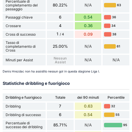
Percentuale di
80.22%
N/A
completamento del
63
passaggio
6
0.54
Passaggi chiave
36
4
0.36
Crossare
34
1
0.09
Cross di successo
38
/ 4
Tasso di
25.00%
N/A
completamento di
61
Cross
Nessun
N/A
N/A
Minuti per Assist
Assist
Denis Hrezdac non ha assistito nessun gol in questa stagione Liga I.
Statistiche dribbling e fuorigioco
Dribbling e fuorigioco
Totale
dei 90 minuti
Percentile
7
0.63
Dribbling
32
6
0.54
Dribbling di successo
55
Percentuale di
85.71%
N/A
95
successo dei dribbling