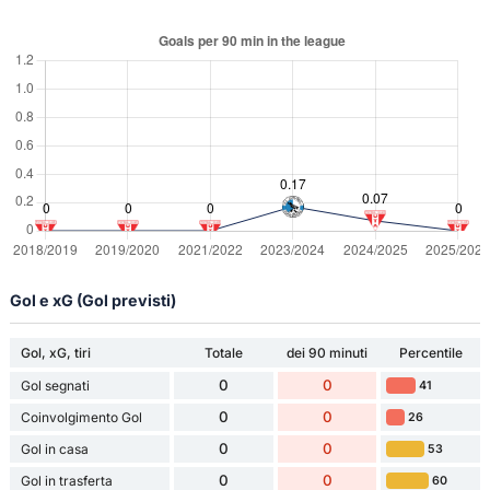
Gol e xG (Gol previsti)
Gol, xG, tiri
Totale
dei 90 minuti
Percentile
0
0
Gol segnati
41
0
0
Coinvolgimento Gol
26
0
0
Gol in casa
53
0
0
Gol in trasferta
60