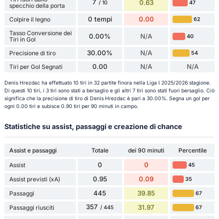
7
0.63
47
/ 10
specchio della porta
0 tempi
0.00
Colpire il legno
62
Tasso Conversione dei
0.00%
N/A
40
Tiri in Gol
30.00%
N/A
Precisione di tiro
54
0.00
N/A
N/A
Tiri per Gol Segnati
Denis Hrezdac ha effettuato 10 tiri in 32 partite finora nella Liga I 2025/2026 stagione.
Di questi 10 tiri, i 3 tiri sono stati a bersaglio e gli altri 7 tiri sono stati fuori bersaglio. Ciò
significa che la precisione di tiro di Denis Hrezdac è pari a 30.00%. Segna un gol per
ogni 0.00 tiri e subisce 0.90 tiri per 90 minuti in campo.
Statistiche su assist, passaggi e creazione di chance
Assist e passaggi
Totale
dei 90 minuti
Percentile
0
0
Assist
45
0.95
0.09
Assist previsti (xA)
35
445
39.85
Passaggi
67
357
31.97
Passaggi riusciti
67
/ 445