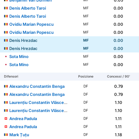
Benjamin Van Durmen
0.05
MF
Denis Alberto Taroi
0.00
MF
Denis Alberto Taroi
0.00
MF
Ovidiu Marian Popescu
0.00
MF
Ovidiu Marian Popescu
0.00
MF
Denis Hrezdac
0.00
MF
Denis Hrezdac
0.00
MF
Sota Mino
0.00
MF
Sota Mino
0.00
MF
Difensori
Posizione
Concessi / 90'
Alexandru Constantin Benga
0.79
DF
Alexandru Constantin Benga
0.79
DF
Laurențiu Constantin Vlăsceanu
1.10
DF
Laurențiu Constantin Vlăsceanu
1.10
DF
Andrea Padula
1.11
DF
Andrea Padula
1.11
DF
Mark Țuțu
1.18
DF