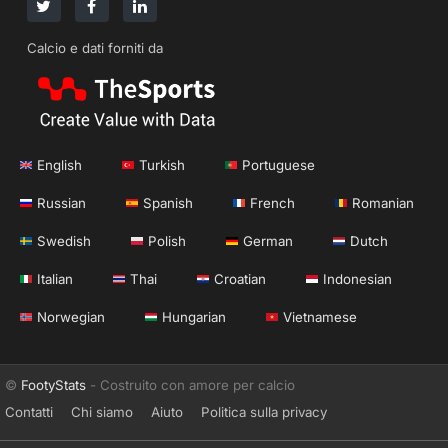
Calcio e dati forniti da
English
Turkish
Portuguese
Russian
Spanish
French
Romanian
Swedish
Polish
German
Dutch
Italian
Thai
Croatian
Indonesian
Norwegian
Hungarian
Vietnamese
©
FootyStats
- Costruito con amore per calcio
Contatti
Chi siamo
Aiuto
Politica sulla privacy