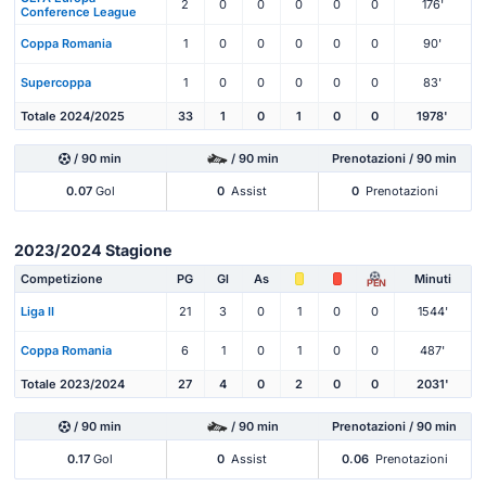
2
0
0
0
0
0
176'
Conference League
Coppa Romania
1
0
0
0
0
0
90'
Supercoppa
1
0
0
0
0
0
83'
Totale 2024/2025
33
1
0
1
0
0
1978'
/ 90 min
/ 90 min
Prenotazioni / 90 min
0.07
Gol
0
Assist
0
Prenotazioni
2023/2024 Stagione
Competizione
PG
Gl
As
Minuti
PEN
Liga II
21
3
0
1
0
0
1544'
Coppa Romania
6
1
0
1
0
0
487'
Totale 2023/2024
27
4
0
2
0
0
2031'
/ 90 min
/ 90 min
Prenotazioni / 90 min
0.17
Gol
0
Assist
0.06
Prenotazioni