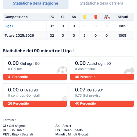
Statistiche della stagione
Statistiche della carriera
Competizione
PG
Gl
As
Minuti
PEN
Liga I
32
0
0
5
0
0
1005'
Totale 2025/2026
32
0
0
5
0
0
1005'
Statistiche dei 90 minuti nel Liga I
0.00
0.00
Gol ogni 90
Assist ogni 90
0 Gol totali
0 Assist totali
41 Percentile
45 Percentile
0.00
0.07
G+A su 90
xG su 90'
0 contributi Gol totali
0.73 Gol previsti
26 Percentile
40 Percentile
Termini :
Gl
: Gol segnati
As
: Assist
GC
: Gol subiti
CS
: Clean Sheets
PEN
: Rigori Segnati
Minuti
: Minuti Giocati