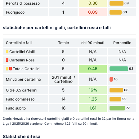
4
0.36
Perdita di possesso
69
1
0.09
Fuorigioco
60
statistiche per cartellini gialli, cartellini rossi e falli
Cartellini e falli
Totale
dei 90 minuti
Percentile
5
N/A
N/A
Cartellini Gialli
0
N/A
N/A
Cartellini Rossi
5
0.45
Totale Cartellini
93
201 minuti /
N/A
Minuti per cartellino
16
cartellino
5
16%
Oltre 0.5 cartellini
68
14
1.25
Fallo commesso
59
18
1.61
Fallo subito
77
Denis Hrezdac ha ricevuto 5 cartellini gialli e 0 cartellini rossi in 32 partite finora nella
Liga I 2025/2026 stagione. Commettono 1.25 falli su 90 minuti.
Statistiche difesa