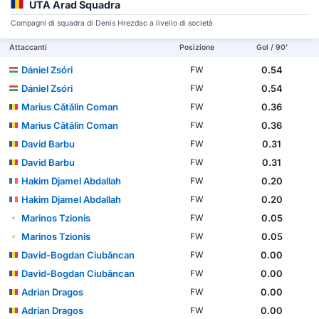
UTA Arad Squadra
Compagni di squadra di Denis Hrezdac a livello di società
Attaccanti
Posizione
Gol / 90'
Dániel Zsóri
0.54
FW
Dániel Zsóri
0.54
FW
Marius Cătălin Coman
0.36
FW
Marius Cătălin Coman
0.36
FW
David Barbu
0.31
FW
David Barbu
0.31
FW
Hakim Djamel Abdallah
0.20
FW
Hakim Djamel Abdallah
0.20
FW
Marinos Tzionis
0.05
FW
Marinos Tzionis
0.05
FW
David-Bogdan Ciubăncan
0.00
FW
David-Bogdan Ciubăncan
0.00
FW
Adrian Dragos
0.00
FW
Adrian Dragos
0.00
FW