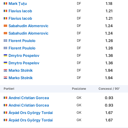
Mark Țuțu
1.18
DF
Flavius Iacob
1.21
DF
Flavius Iacob
1.21
DF
Sabahudin Alomeroviс
1.24
DF
Sabahudin Alomeroviс
1.24
DF
Florent Poulolo
1.26
DF
Florent Poulolo
1.26
DF
Dmytro Pospelov
1.36
DF
Dmytro Pospelov
1.36
DF
Marko Stolnik
1.94
DF
Marko Stolnik
1.94
DF
Portieri
Posizione
Concessi / 90'
Andrei Cristian Gorcea
0.93
GK
Andrei Cristian Gorcea
0.93
GK
Árpád Ors György Tordai
1.67
GK
Árpád Ors György Tordai
1.67
GK