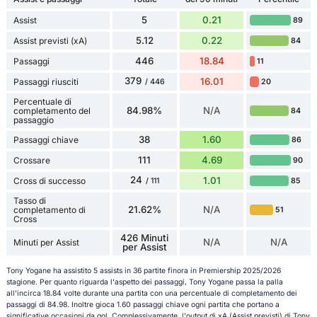
5
0.21
Assist
89
5.12
0.22
Assist previsti (xA)
84
446
18.84
Passaggi
11
379
16.01
Passaggi riusciti
20
/ 446
Percentuale di
84.98%
N/A
completamento del
84
passaggio
38
1.60
Passaggi chiave
86
111
4.69
Crossare
90
24
1.01
Cross di successo
85
/ 111
Tasso di
21.62%
N/A
completamento di
51
Cross
426 Minuti
N/A
N/A
Minuti per Assist
per Assist
Tony Yogane ha assistito 5 assists in 36 partite finora in Premiership 2025/2026
stagione. Per quanto riguarda l'aspetto dei passaggi, Tony Yogane passa la palla
all'incirca 18.84 volte durante una partita con una percentuale di completamento dei
passaggi di 84.98. Inoltre gioca 1.60 passaggi chiave ogni partita che portano a
significative occasioni da gol. Complessivamente, l'output di xA (Assist previsti) di Tony