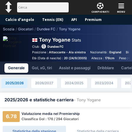
CAMPIONATI
MENU
Calcio d'angolo
Tennis (EN)
API
Premium
Scozia
/
Giocatori
/
Dundee FC
/
Tony Yogane
Pronostico
Tony Yogane
Stats
Club :
Dundee FC
Posizione :
Attaccante - Ala sinistra
Nazionalità :
England
Birt
Età (Data di nascita) :
20 (24/9/2005)
Altezza :
178cm
Peso :
6
Generale
Gol, xG, tiri
Assist e passaggi
Dribblare
Cartell
2025/2026
2026/2027
2024/2025
2023/2024
202
2025/2026 e statistiche carriera
- Tony Yogane
Valutazione media nel Premiership
6.78
Classifica Gol : 176 / 294 Giocatori
Statistiche della stagione
Statistiche della carriera