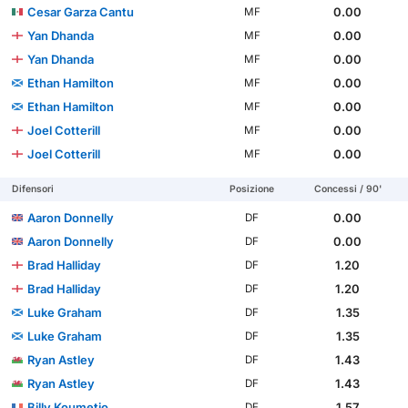
Cesar Garza Cantu
0.00
MF
Yan Dhanda
0.00
MF
Yan Dhanda
0.00
MF
Ethan Hamilton
0.00
MF
Ethan Hamilton
0.00
MF
Joel Cotterill
0.00
MF
Joel Cotterill
0.00
MF
Difensori
Posizione
Concessi / 90'
Aaron Donnelly
0.00
DF
Aaron Donnelly
0.00
DF
Brad Halliday
1.20
DF
Brad Halliday
1.20
DF
Luke Graham
1.35
DF
Luke Graham
1.35
DF
Ryan Astley
1.43
DF
Ryan Astley
1.43
DF
Billy Koumetio
1.57
DF