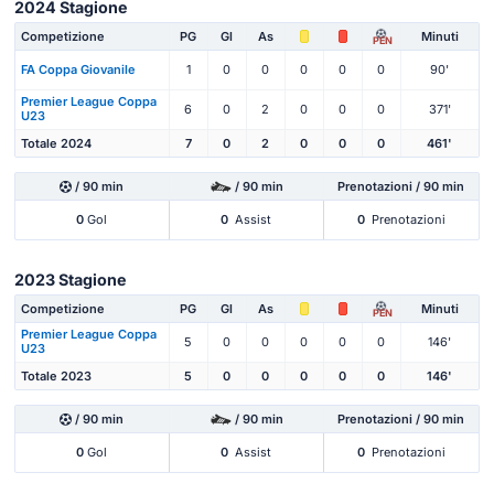
2024 Stagione
Competizione
PG
Gl
As
Minuti
PEN
FA Coppa Giovanile
1
0
0
0
0
0
90'
Premier League Coppa
6
0
2
0
0
0
371'
U23
Totale 2024
7
0
2
0
0
0
461'
/ 90 min
/ 90 min
Prenotazioni / 90 min
0
Gol
0
Assist
0
Prenotazioni
2023 Stagione
Competizione
PG
Gl
As
Minuti
PEN
Premier League Coppa
5
0
0
0
0
0
146'
U23
Totale 2023
5
0
0
0
0
0
146'
/ 90 min
/ 90 min
Prenotazioni / 90 min
0
Gol
0
Assist
0
Prenotazioni