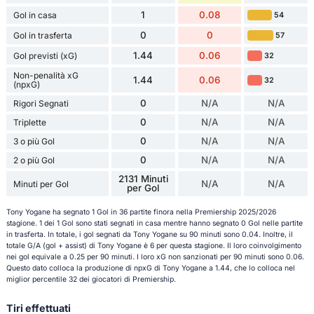
1
0.08
Gol in casa
54
0
0
Gol in trasferta
57
1.44
0.06
Gol previsti (xG)
32
Non-penalità xG
1.44
0.06
32
(npxG)
0
N/A
N/A
Rigori Segnati
0
N/A
N/A
Triplette
0
N/A
N/A
3 o più Gol
0
N/A
N/A
2 o più Gol
2131 Minuti
N/A
N/A
Minuti per Gol
per Gol
Tony Yogane ha segnato 1 Gol in 36 partite finora nella Premiership 2025/2026
stagione. 1 dei 1 Gol sono stati segnati in casa mentre hanno segnato 0 Gol nelle partite
in trasferta. In totale, i gol segnati da Tony Yogane su 90 minuti sono 0.04. Inoltre, il
totale G/A (gol + assist) di Tony Yogane è 6 per questa stagione. Il loro coinvolgimento
nei gol equivale a 0.25 per 90 minuti. I loro xG non sanzionati per 90 minuti sono 0.06.
Questo dato colloca la produzione di npxG di Tony Yogane a 1.44, che lo colloca nel
miglior percentile 32 dei giocatori di Premiership.
Tiri effettuati