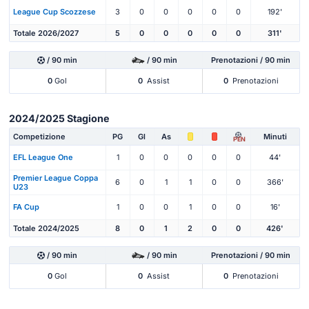
League Cup Scozzese
3
0
0
0
0
0
192'
Totale 2026/2027
5
0
0
0
0
0
311'
/ 90 min
/ 90 min
Prenotazioni / 90 min
0
Gol
0
Assist
0
Prenotazioni
2024/2025 Stagione
Competizione
PG
Gl
As
Minuti
PEN
EFL League One
1
0
0
0
0
0
44'
Premier League Coppa
6
0
1
1
0
0
366'
U23
FA Cup
1
0
0
1
0
0
16'
Totale 2024/2025
8
0
1
2
0
0
426'
/ 90 min
/ 90 min
Prenotazioni / 90 min
0
Gol
0
Assist
0
Prenotazioni