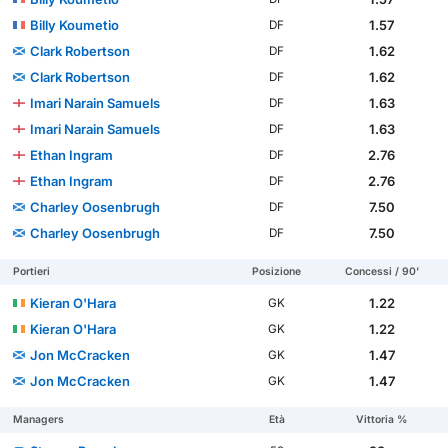
Billy Koumetio
1.57
DF
Clark Robertson
1.62
DF
Clark Robertson
1.62
DF
Imari Narain Samuels
1.63
DF
Imari Narain Samuels
1.63
DF
Ethan Ingram
2.76
DF
Ethan Ingram
2.76
DF
Charley Oosenbrugh
7.50
DF
Charley Oosenbrugh
7.50
DF
Portieri
Posizione
Concessi / 90'
Kieran O'Hara
1.22
GK
Kieran O'Hara
1.22
GK
Jon McCracken
1.47
GK
Jon McCracken
1.47
GK
Managers
Età
Vittoria %