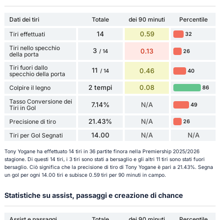
Dati dei tiri
Totale
dei 90 minuti
Percentile
14
0.59
Tiri effettuati
32
Tiri nello specchio
3
0.13
26
/ 14
della porta
Tiri fuori dallo
11
0.46
40
/ 14
specchio della porta
2 tempi
0.08
Colpire il legno
86
Tasso Conversione dei
7.14%
N/A
49
Tiri in Gol
21.43%
N/A
Precisione di tiro
26
14.00
N/A
N/A
Tiri per Gol Segnati
Tony Yogane ha effettuato 14 tiri in 36 partite finora nella Premiership 2025/2026
stagione. Di questi 14 tiri, i 3 tiri sono stati a bersaglio e gli altri 11 tiri sono stati fuori
bersaglio. Ciò significa che la precisione di tiro di Tony Yogane è pari a 21.43%. Segna
un gol per ogni 14.00 tiri e subisce 0.59 tiri per 90 minuti in campo.
Statistiche su assist, passaggi e creazione di chance
Assist e passaggi
Totale
dei 90 minuti
Percentile