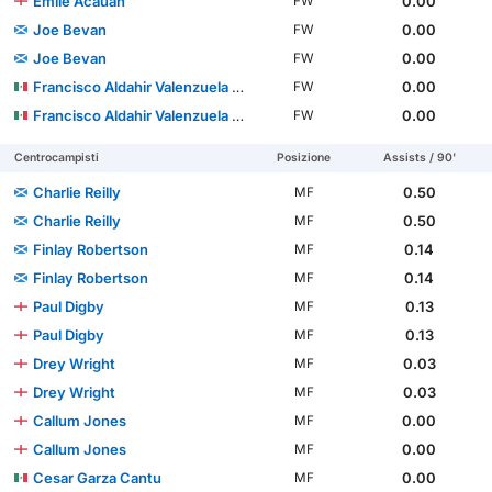
Emile Acauah
0.00
FW
Joe Bevan
0.00
FW
Joe Bevan
0.00
FW
Francisco Aldahir Valenzuela López
0.00
FW
Francisco Aldahir Valenzuela López
0.00
FW
Centrocampisti
Posizione
Assists / 90'
Charlie Reilly
0.50
MF
Charlie Reilly
0.50
MF
Finlay Robertson
0.14
MF
Finlay Robertson
0.14
MF
Paul Digby
0.13
MF
Paul Digby
0.13
MF
Drey Wright
0.03
MF
Drey Wright
0.03
MF
Callum Jones
0.00
MF
Callum Jones
0.00
MF
Cesar Garza Cantu
0.00
MF