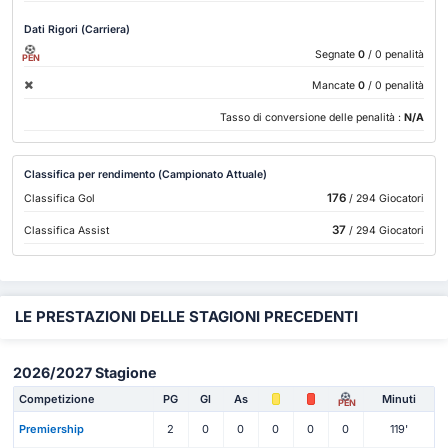
Dati Rigori (Carriera)
Segnate
0
/ 0 penalità
PEN
Mancate
0
/ 0 penalità
Tasso di conversione delle penalità :
N/A
Classifica per rendimento (Campionato Attuale)
176
Classifica Gol
/ 294 Giocatori
37
Classifica Assist
/ 294 Giocatori
LE PRESTAZIONI DELLE STAGIONI PRECEDENTI
2026/2027 Stagione
Competizione
PG
Gl
As
Minuti
PEN
Premiership
2
0
0
0
0
0
119'