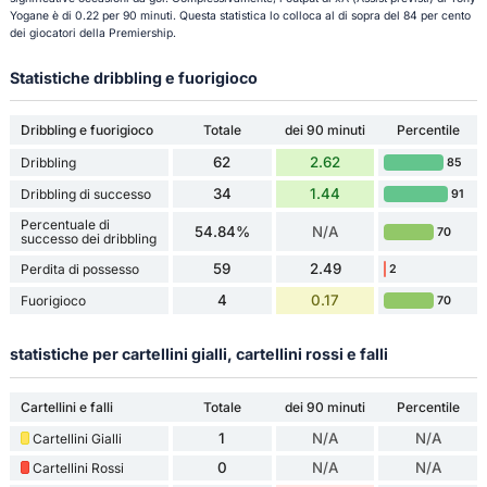
Yogane è di 0.22 per 90 minuti. Questa statistica lo colloca al di sopra del 84 per cento
dei giocatori della Premiership.
Statistiche dribbling e fuorigioco
Dribbling e fuorigioco
Totale
dei 90 minuti
Percentile
62
2.62
Dribbling
85
34
1.44
Dribbling di successo
91
Percentuale di
54.84%
N/A
70
successo dei dribbling
59
2.49
Perdita di possesso
2
4
0.17
Fuorigioco
70
statistiche per cartellini gialli, cartellini rossi e falli
Cartellini e falli
Totale
dei 90 minuti
Percentile
1
N/A
N/A
Cartellini Gialli
0
N/A
N/A
Cartellini Rossi