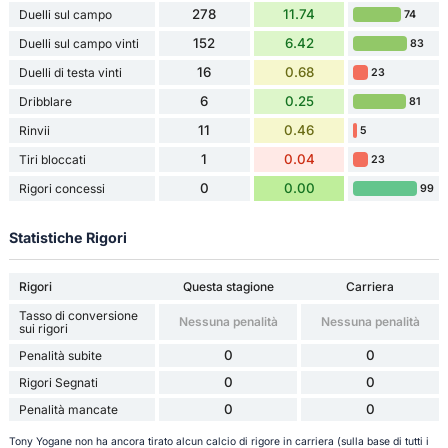
278
11.74
Duelli sul campo
74
152
6.42
Duelli sul campo vinti
83
16
0.68
Duelli di testa vinti
23
6
0.25
Dribblare
81
11
0.46
Rinvii
5
1
0.04
Tiri bloccati
23
0
0.00
Rigori concessi
99
Statistiche Rigori
Rigori
Questa stagione
Carriera
Tasso di conversione
Nessuna penalità
Nessuna penalità
sui rigori
0
0
Penalità subite
0
0
Rigori Segnati
0
0
Penalità mancate
Tony Yogane non ha ancora tirato alcun calcio di rigore in carriera (sulla base di tutti i