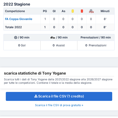
2022 Stagione
Competizione
PG
Gl
As
Minuti
PEN
FA Coppa Giovanile
1
0
0
0
0
0
8'
Totale 2022
1
0
0
0
0
0
8'
/ 90 min
/ 90 min
Prenotazioni / 90 min
0
Gol
0
Assist
0
Prenotazioni
scarica statistiche di Tony Yogane
Scarica tutti i dati di Tony Yogane dalla 2021/2022 stagione alla 2026/2027 stagione
per tutte le competizioni. Contiene il totale e la media della stagione.
Scarica il file CSV (1 credito)
Scarica il file CSV di prova gratuito »