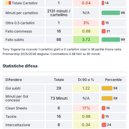
1
0.04
Totale Cartellini
14
2131 minuti /
N/A
Minuti per cartellino
98
cartellino
1
3%
Oltre 0.5 cartellini
15
16
0.68
Fallo commesso
21
88
3.72
Fallo subito
99
Tony Yogane ha ricevuto 1 cartellini gialli e 0 cartellini rossi in 36 partite finora nella
Premiership 2025/2026 stagione. Commettono 0.68 falli su 90 minuti.
Statistiche difesa
Difendere
Totale
Di 90 o %
Percentile
29
1.22
Gol subiti
58
Minuti per Gol
73 Minuti
N/A
58
concessi
6
17%
Clean Sheets
19
16
0.68
Tackle
15
8
0.34
Intercettazione
24