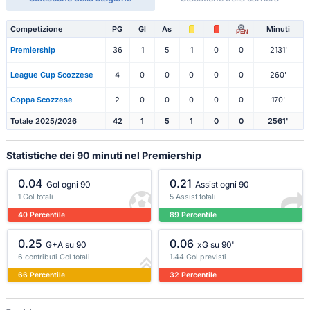
Competizione
PG
Gl
As
Minuti
PEN
Premiership
36
1
5
1
0
0
2131'
League Cup Scozzese
4
0
0
0
0
0
260'
Coppa Scozzese
2
0
0
0
0
0
170'
Totale 2025/2026
42
1
5
1
0
0
2561'
Statistiche dei 90 minuti nel Premiership
0.04
0.21
Gol ogni 90
Assist ogni 90
1 Gol totali
5 Assist totali
40 Percentile
89 Percentile
0.25
0.06
G+A su 90
xG su 90'
6 contributi Gol totali
1.44 Gol previsti
66 Percentile
32 Percentile