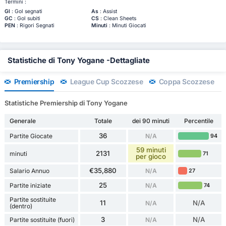
Termini :
Gl
: Gol segnati
As
: Assist
GC
: Gol subiti
CS
: Clean Sheets
PEN
: Rigori Segnati
Minuti
: Minuti Giocati
Statistiche di Tony Yogane -Dettagliate
Premiership
League Cup Scozzese
Coppa Scozzese
Statistiche Premiership di Tony Yogane
Generale
Totale
dei 90 minuti
Percentile
36
Partite Giocate
N/A
94
59 minuti
2131
minuti
71
per gioco
€35,880
Salario Annuo
N/A
27
25
Partite iniziate
N/A
74
Partite sostituite
11
N/A
N/A
(dentro)
3
N/A
Partite sostituite (fuori)
N/A