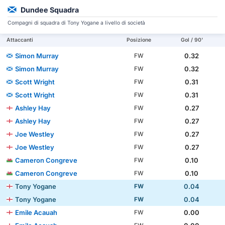
Dundee Squadra
Compagni di squadra di Tony Yogane a livello di società
Attaccanti
Posizione
Gol / 90'
Simon Murray
0.32
FW
Simon Murray
0.32
FW
Scott Wright
0.31
FW
Scott Wright
0.31
FW
Ashley Hay
0.27
FW
Ashley Hay
0.27
FW
Joe Westley
0.27
FW
Joe Westley
0.27
FW
Cameron Congreve
0.10
FW
Cameron Congreve
0.10
FW
Tony Yogane
0.04
FW
Tony Yogane
0.04
FW
Emile Acauah
0.00
FW