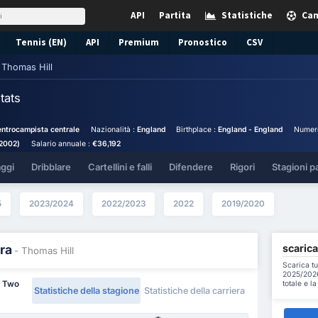
API
Partita
Statistiche
Cam
Tennis (EN)
API
Premium
Pronostico
CSV
Thomas Hill
tats
ntrocampista centrale
Nazionalità :
England
Birthplace :
England - England
Numero
/2002)
Salario annuale :
€36,192
aggi
Dribblare
Cartellini e falli
Difendere
Rigori
Stagioni p
5
2023/2024
2022/2023
2022
2019/2020
scarica
ra
- Thomas Hill
Scarica tu
2025/2026 
totale e l
e Two
Statistiche della stagione
Statistiche della carriera