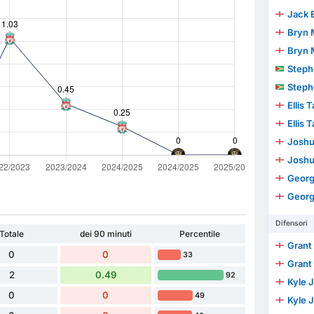
Jack 
Bryn 
Bryn 
Stephen 
Stephen 
Ellis 
Ellis 
Joshua 
Joshua 
Geor
Geor
Difensori
Totale
dei 90 minuti
Percentile
Grant
0
0
33
Grant
2
0.49
92
Kyle 
0
0
49
Kyle 