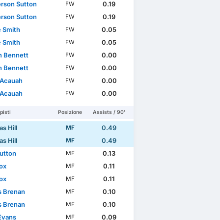
son Sutton
0.19
FW
son Sutton
0.19
FW
 Smith
0.05
FW
 Smith
0.05
FW
 Bennett
0.00
FW
 Bennett
0.00
FW
 Acauah
0.00
FW
 Acauah
0.00
FW
isti
Posizione
Assists / 90'
s Hill
0.49
MF
s Hill
0.49
MF
Sutton
0.13
MF
ox
0.11
MF
ox
0.11
MF
s Brenan
0.10
MF
s Brenan
0.10
MF
Evans
0.09
MF