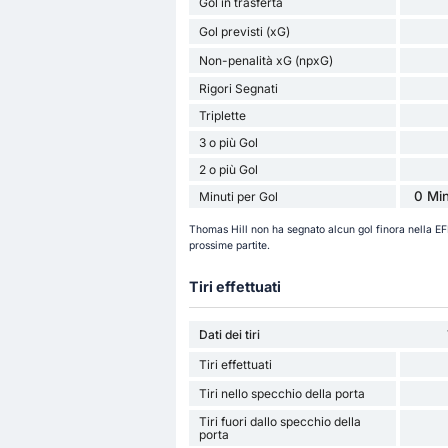
Gol in trasferta
Gol previsti (xG)
Non-penalità xG (npxG)
Rigori Segnati
Triplette
3 o più Gol
2 o più Gol
0 Min
Minuti per Gol
Thomas Hill non ha segnato alcun gol finora nella 
prossime partite.
Tiri effettuati
Dati dei tiri
Tiri effettuati
Tiri nello specchio della porta
Tiri fuori dallo specchio della
porta