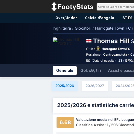
Over/Under
Calcio d'angolo
BTTS
Inghilterra
/
Giocatori
/
Harrogate Town FC
/
Thomas Hill
S
Club :
Harrogate Town FC
Posizione :
Centrocampista - Ce
Età (Data di nascita) :
23 (13/10
Generale
Gol, xG, tiri
Assist e pass
2025/2026
2026/2027
2024/202
2025/2026 e statistiche carrie
Valutazione media nel EFL Leagu
6.68
Classifica Assist : 1 / 596 Giocatori