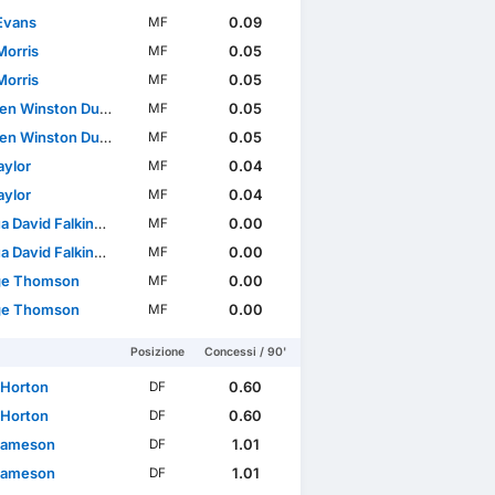
Evans
0.09
MF
Morris
0.05
MF
Morris
0.05
MF
Winston Duke-McKenna
0.05
MF
Winston Duke-McKenna
0.05
MF
Taylor
0.04
MF
Taylor
0.04
MF
David Falkingham
0.00
MF
David Falkingham
0.00
MF
ge Thomson
0.00
MF
ge Thomson
0.00
MF
Posizione
Concessi / 90'
 Horton
0.60
DF
 Horton
0.60
DF
Jameson
1.01
DF
Jameson
1.01
DF