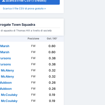
Scarica il file CSV (1 credito)
Scarica il file CSV di prova gratuito »
rogate Town Squadra
i squadra di Thomas Hill a livello di società
Posizione
Gol / 90'
 Marsh
0.60
FW
 Marsh
0.60
FW
Cursons
0.38
FW
Cursons
0.38
FW
 McAleny
0.32
FW
 McAleny
0.32
FW
Muldoon
0.26
FW
Muldoon
0.26
FW
 McCoulsky
0.19
FW
 McCoulsky
0.19
FW