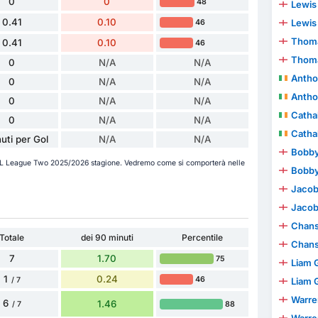
0
0
48
Lewis
0.41
0.10
Lewis
46
Thoma
0.41
0.10
46
Thoma
0
N/A
N/A
Antho
0
N/A
N/A
Antho
0
N/A
N/A
Catha
0
N/A
N/A
Catha
uti per Gol
N/A
N/A
Bobby
EFL League Two 2025/2026 stagione. Vedremo come si comporterà nelle
Bobby
Jacob
Jacob
Chan
Totale
dei 90 minuti
Percentile
Chan
7
1.70
75
Liam 
1
0.24
46
/ 7
Liam 
Warren
6
1.46
88
/ 7