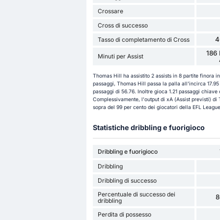
Crossare
Cross di successo
4
Tasso di completamento di Cross
186 
Minuti per Assist
Thomas Hill ha assistito 2 assists in 8 partite finor
passaggi, Thomas Hill passa la palla all'incirca 17.9
passaggi di 56.76. Inoltre gioca 1.21 passaggi chiave 
Complessivamente, l'output di xA (Assist previsti) di 
sopra del 99 per cento dei giocatori della EFL Leagu
Statistiche dribbling e fuorigioco
Dribbling e fuorigioco
Dribbling
Dribbling di successo
Percentuale di successo dei
8
dribbling
Perdita di possesso