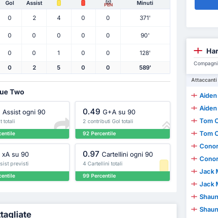
Gol
Assist
Minuti
PEN
0
2
4
0
0
371'
0
0
0
0
0
90'
Har
0
0
1
0
0
128'
Compagni d
0
2
5
0
0
589'
Attaccanti
ague Two
Aiden
Aiden
0.49
Assist ogni 90
G+A su 90
Tom 
 totali
2 contributi Gol totali
Tom 
entile
92 Percentile
Conor
0.97
xA su 90
Cartellini ogni 90
Conor
sist previsti
4 Cartellini totali
Jack 
entile
99 Percentile
Jack 
Shaun
Shaun
tagliate