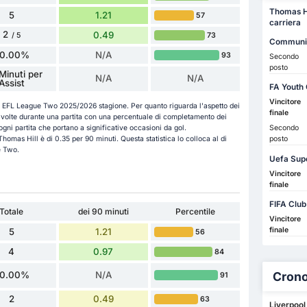
Thomas Hil
5
1.21
57
carriera
2
0.49
73
/ 5
Communit
0.00%
N/A
93
Secondo
posto
Minuti per
N/A
N/A
Assist
FA Youth
Vincitore
a in EFL League Two 2025/2026 stagione. Per quanto riguarda l'aspetto dei
finale
5 volte durante una partita con una percentuale di completamento dei
Secondo
ogni partita che portano a significative occasioni da gol.
posto
Thomas Hill è di 0.35 per 90 minuti. Questa statistica lo colloca al di
e Two.
Uefa Sup
Vincitore
finale
FIFA Club
Totale
dei 90 minuti
Percentile
Vincitore
finale
5
1.21
56
4
0.97
84
Crono
0.00%
N/A
91
2
0.49
63
Liverpool