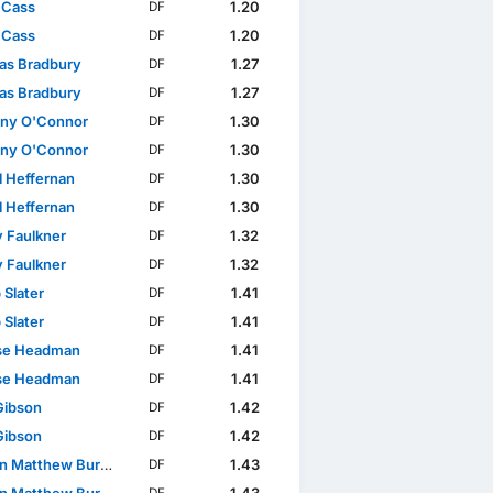
 Cass
1.20
DF
 Cass
1.20
DF
s Bradbury
1.27
DF
s Bradbury
1.27
DF
ny O'Connor
1.30
DF
ny O'Connor
1.30
DF
l Heffernan
1.30
DF
l Heffernan
1.30
DF
 Faulkner
1.32
DF
 Faulkner
1.32
DF
 Slater
1.41
DF
 Slater
1.41
DF
se Headman
1.41
DF
se Headman
1.41
DF
Gibson
1.42
DF
Gibson
1.42
DF
 Matthew Burrell
1.43
DF