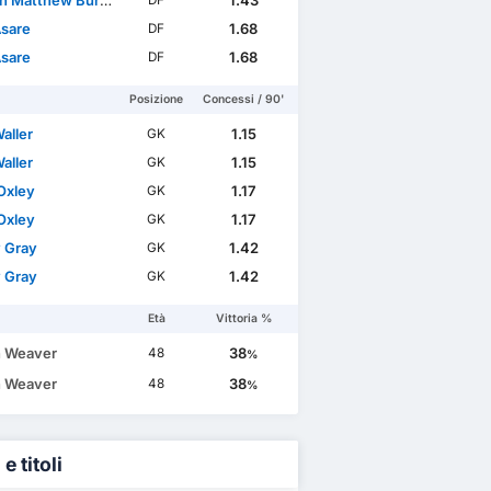
 Matthew Burrell
1.43
DF
Asare
1.68
DF
Asare
1.68
DF
Posizione
Concessi / 90'
aller
1.15
GK
aller
1.15
GK
Oxley
1.17
GK
Oxley
1.17
GK
 Gray
1.42
GK
 Gray
1.42
GK
Età
Vittoria %
 Weaver
38
48
%
 Weaver
38
48
%
e titoli