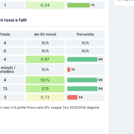
1
0.24
75
ni rossi e falli
Totale
dei 90 minuti
Percentile
4
N/A
N/A
0
N/A
N/A
4
0.97
99
 minuti /
N/A
10
rtellino
4
50%
99
13
3.15
99
3
0.73
34
lini rossi in 8 partite finora nella EFL League Two 2025/2026 stagione.