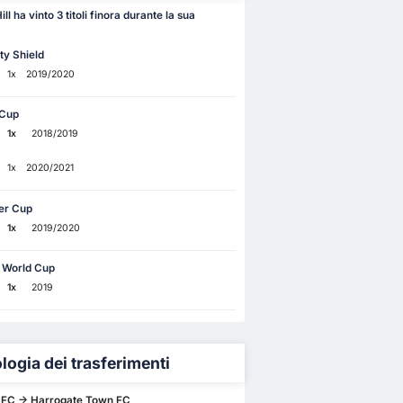
l ha vinto 3 titoli finora durante la sua
y Shield
1x
2019/2020
 Cup
1x
2018/2019
1x
2020/2021
er Cup
1x
2019/2020
 World Cup
1x
2019
logia dei trasferimenti
 FC -> Harrogate Town FC