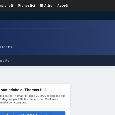
pionati
Pronostici
Altro
Accedi
 kit :
#-1
assate
 statistiche di Thomas Hill
tti i dati di Thomas Hill dalla 2018/2019 stagione alla
stagione per tutte le competizioni. Contiene il
a media della stagione.