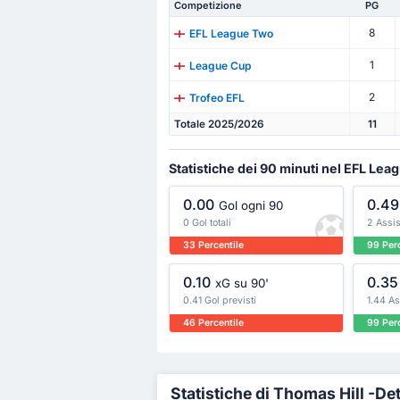
Competizione
PG
8
EFL League Two
1
League Cup
2
Trofeo EFL
Totale 2025/2026
11
Statistiche dei 90 minuti nel EFL Le
0.00
0.49
Gol ogni 90
0 Gol totali
2 Assist
33 Percentile
99 Perc
0.10
0.35
xG su 90'
0.41 Gol previsti
1.44 As
46 Percentile
99 Perc
Statistiche di Thomas Hill -Det