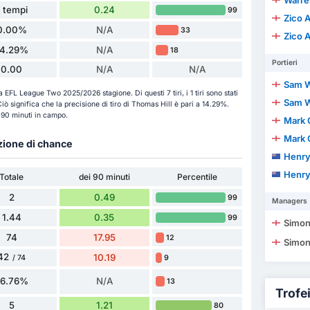
Warren
1 tempi
0.24
99
Zico 
0.00%
N/A
33
Zico 
14.29%
N/A
18
Portieri
0.00
N/A
N/A
Sam W
la EFL League Two 2025/2026 stagione. Di questi 7 tiri, i 1 tiri sono stati
Sam W
. Ciò significa che la precisione di tiro di Thomas Hill è pari a 14.29%.
r 90 minuti in campo.
Mark 
Mark 
azione di chance
Henry
Henry
Totale
dei 90 minuti
Percentile
2
0.49
99
Managers
1.44
0.35
99
Simon
74
17.95
12
Simon
42
10.19
9
/ 74
56.76%
N/A
13
Trofei 
5
1.21
80