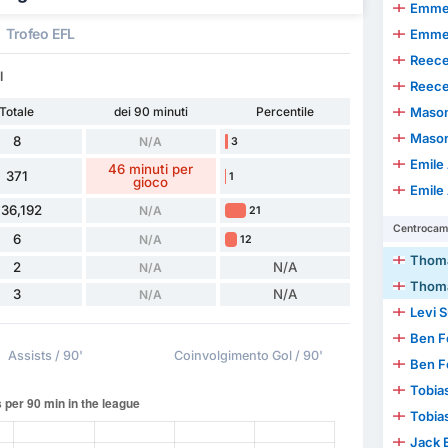
Emmer
Trofeo EFL
Emmer
Reece
l
Reece
Totale
dei 90 minuti
Percentile
Mason
Mason
8
N/A
3
Emile
46 minuti per
371
1
gioco
Emile
36,192
N/A
21
Centrocamp
6
N/A
12
Thoma
2
N/A
N/A
Thoma
3
N/A
N/A
Levi 
Ben F
Assists / 90'
Coinvolgimento Gol / 90'
Ben F
Tobia
Tobia
Jack 