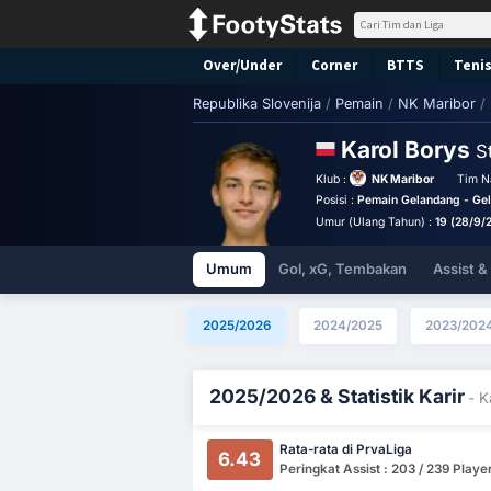
Over/Under
Corner
BTTS
Tenis
Republika Slovenija
/
Pemain
/
NK Maribor
/
Karol Borys
St
Klub :
NK Maribor
Tim Na
Posisi :
Pemain Gelandang - Ge
Umur (Ulang Tahun) :
19 (28/9/
Umum
Gol, xG, Tembakan
Assist 
2025/2026
2024/2025
2023/202
2025/2026 & Statistik Karir
- K
Rata-rata di PrvaLiga
6.43
Peringkat Assist : 203 / 239 Playe