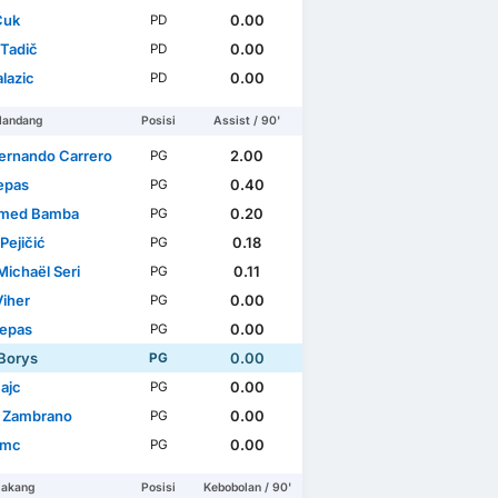
Čuk
0.00
PD
 Tadič
0.00
PD
lazic
0.00
PD
landang
Posisi
Assist / 90'
Fernando Carrero
2.00
PG
epas
0.40
PG
med Bamba
0.20
PG
Pejičić
0.18
PG
Michaël Seri
0.11
PG
Viher
0.00
PG
Repas
0.00
PG
 Borys
0.00
PG
ajc
0.00
PG
 Zambrano
0.00
PG
imc
0.00
PG
lakang
Posisi
Kebobolan / 90'