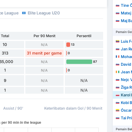
Tine 
ce League
Elite League U20
Matej
Maj Ba
Pemain Ge
Total
Per 90 Menit
Persentil
Luis 
10
N/A
13
Jan R
313
31 menit per game
0
Moha
65,000
N/A
87
David 
1
N/A
0
Jean 
Nejc 
9
N/A
N/A
Žiga 
1
N/A
N/A
Karol
Kobi B
Assist / 90'
Keterlibatan dalam Gol / 90 Menit
Óscar
Tai Pr
Pemain Be