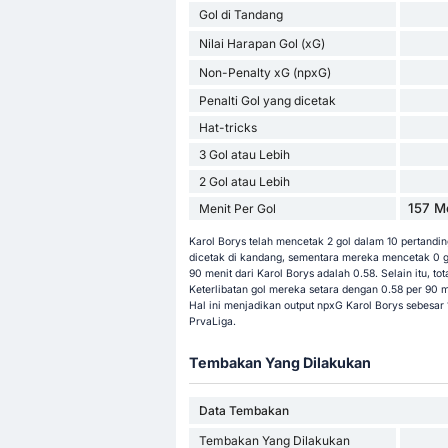
Gol di Tandang
Nilai Harapan Gol (xG)
Non-Penalty xG (npxG)
Penalti Gol yang dicetak
Hat-tricks
3 Gol atau Lebih
2 Gol atau Lebih
157 M
Menit Per Gol
Karol Borys telah mencetak 2 gol dalam 10 pertanding
dicetak di kandang, sementara mereka mencetak 0 go
90 menit dari Karol Borys adalah 0.58. Selain itu, tot
Keterlibatan gol mereka setara dengan 0.58 per 90 m
Hal ini menjadikan output npxG Karol Borys sebesar
PrvaLiga.
Tembakan Yang Dilakukan
Data Tembakan
Tembakan Yang Dilakukan