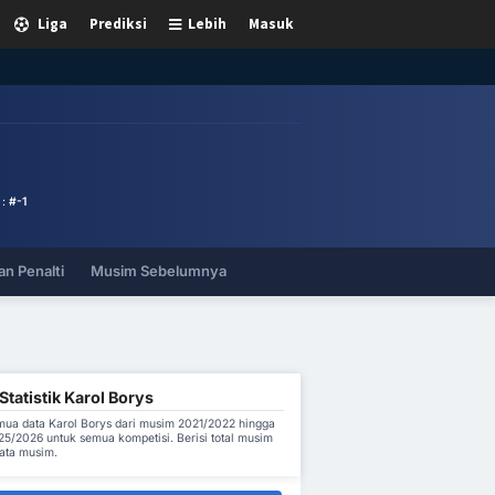
Liga
Prediksi
Lebih
Masuk
 :
#-1
n Penalti
Musim Sebelumnya
tatistik Karol Borys
ua data Karol Borys dari musim 2021/2022 hingga
5/2026 untuk semua kompetisi. Berisi total musim
rata musim.