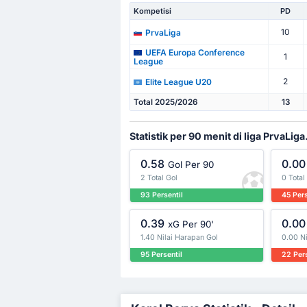
Kompetisi
PD
10
PrvaLiga
UEFA Europa Conference
1
League
2
Elite League U20
Total 2025/2026
13
Statistik per 90 menit di liga PrvaLiga
0.58
0.00
Gol Per 90
2 Total Gol
0 Total
93 Persentil
45 Pers
0.39
0.00
xG Per 90'
1.40 Nilai Harapan Gol
0.00 Ni
95 Persentil
22 Pers