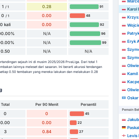
Marcel
1
0.28
91
/ 1
Karol
0
0.00
48
/ 1
Krzys
0 kali
0.00
92
Wojci
Patryk
00.00%
N/A
96
Eryk 
00.00%
N/A
99
Szymo
0.50
N/A
N/A
Szymo
tandingan sejauh ini di musim 2025/2026 PrvaLiga. Dari total 1
Oliwi
bakan lainnya meleset dari sasaran. Ini berarti akurasi tendangan
setiap 0.50 tembakan yang mereka lakukan dan melakukan 0.28
Kamil
Kacpe
g
Oliwie
Oskar
Total
Per 90 Menit
Persentil
Pemain Be
0
0
45
Jakub
0.00
0.00
22
Paska
3
0.84
27
Levis 