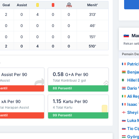
Goal
Assist
Menit'
PEN
2
0
4
0
0
313'
0
0
0
0
0
46'
Mar
0
0
0
0
0
151'
Rekan set
2
0
4
0
0
510'
Pemain De
.
Patri
Benja
0.58
Assist Per 90
G+A Per 90
Hillel
 Assist
Total Kontribusi 2 gol
Dario 
entil
88 Persentil
Ali R
1.15
xA Per 90
Kartu Per 90
Isaac T
lai Harapan Assist
4 Total Kartu
Sheyi
entil
99 Persentil
Luka 
Tio Ci
Györg