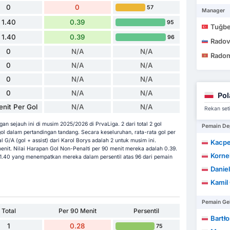
0
0
57
Manager
1.40
0.39
95
Tuğbe
1.40
0.39
96
Radov
0
N/A
N/A
Radom
0
N/A
N/A
0
N/A
N/A
0
N/A
N/A
Pol
enit Per Gol
N/A
N/A
Rekan set
an sejauh ini di musim 2025/2026 di PrvaLiga. 2 dari total 2 gol
Pemain De
l dalam pertandingan tandang. Secara keseluruhan, rata-rata gol per
al G/A (gol + assist) dari Karol Borys adalah 2 untuk musim ini.
Kacpe
enit. Nilai Harapan Gol Non-Penalti per 90 menit mereka adalah 0.39.
Korne
 1.40 yang menempatkan mereka dalam persentil atas 96 dari pemain
Danie
Kamil
Pemain Ge
Total
Per 90 Menit
Persentil
Bartło
1
0.28
75