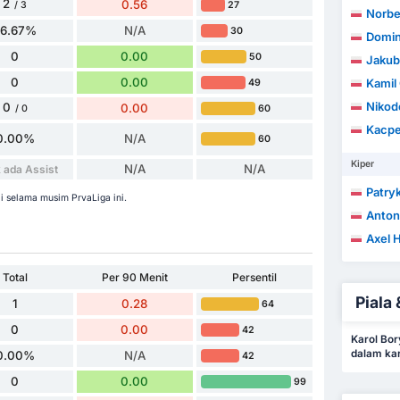
2
0.56
27
/ 3
Norbe
66.67%
N/A
30
Domin
0
0.00
50
Jakub
0
0.00
Kamil
49
Nikode
0
0.00
60
/ 0
Kacpe
0.00%
N/A
60
Kiper
N/A
N/A
 ada Assist
Patry
i selama musim PrvaLiga ini.
Anton
Axel 
Total
Per 90 Menit
Persentil
Piala 
1
0.28
64
0
0.00
42
Karol Bor
dalam kar
0.00%
N/A
42
0
0.00
99