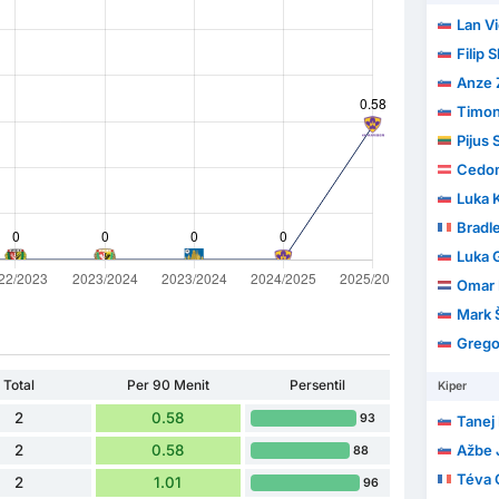
Lan V
Filip 
Anze Za
Timon
Pijus 
Cedom
Luka 
Bradl
Luka 
Omar 
Mark 
Grego
Total
Per 90 Menit
Persentil
Kiper
2
0.58
93
Tanej
2
0.58
Ažbe 
88
Téva 
2
1.01
96