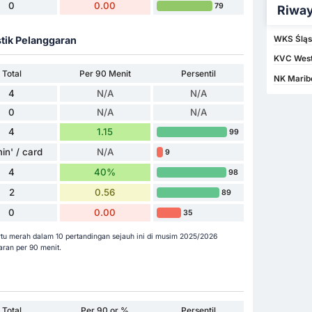
0
0.00
79
Riway
stik Pelanggaran
WKS Śląs
KVC West
Total
Per 90 Menit
Persentil
NK Marib
4
N/A
N/A
0
N/A
N/A
4
1.15
99
in' / card
N/A
9
4
40%
98
2
0.56
89
0
0.00
35
rtu merah dalam 10 pertandingan sejauh ini di musim 2025/2026
ran per 90 menit.
Total
Per 90 or %
Persentil