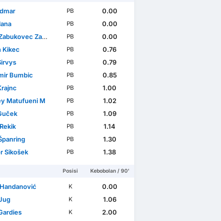
idmar
0.00
PB
Slana
0.00
PB
bukovec Zabukovec
0.00
PB
 Kikec
0.76
PB
Sirvys
0.79
PB
ir Bumbic
0.85
PB
Krajnc
1.00
PB
ey Matufueni M
1.02
PB
Guček
1.09
PB
Rekik
1.14
PB
Španring
1.30
PB
r Sikošek
1.38
PB
Posisi
Kebobolan / 90'
 Handanović
0.00
K
Jug
1.06
K
Gardies
2.00
K