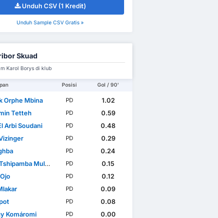
Unduh CSV (1 Kredit)
Unduh Sample CSV Gratis »
ibor Skuad
im Karol Borys di klub
pan
Posisi
Gol / 90'
ck Orphe Mbina
1.02
PD
min Tetteh
0.59
PD
 El Arbi Soudani
0.48
PD
Vizinger
0.29
PD
eghba
0.24
PD
shipamba Mulowati
0.15
PD
 Ojo
0.12
PD
Mlakar
0.09
PD
pot
0.08
PD
y Komáromi
0.00
PD