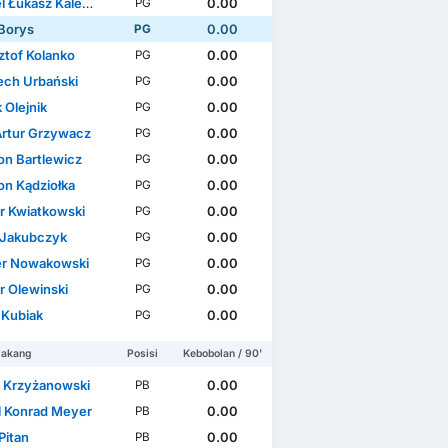
 Łukasz Kalemba
0.00
PG
 Borys
0.00
PG
ztof Kolanko
0.00
PG
ech Urbański
0.00
PG
 Olejnik
0.00
PG
Artur Grzywacz
0.00
PG
n Bartlewicz
0.00
PG
n Kądziołka
0.00
PG
er Kwiatkowski
0.00
PG
 Jakubczyk
0.00
PG
r Nowakowski
0.00
PG
r Olewinski
0.00
PG
 Kubiak
0.00
PG
lakang
Posisi
Kebobolan / 90'
 Krzyżanowski
0.00
PB
l Konrad Meyer
0.00
PB
Pitan
0.00
PB