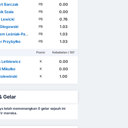
rt Barczak
0.00
PB
ik Szala
0.00
PB
 Lewicki
0.76
PB
 Głogowski
1.03
PB
m Leśniak-Paduch
1.03
PB
r Przybyłko
1.03
PB
Posisi
Kebobolan / 90'
k Letkiewicz
0.00
K
i Mikułko
0.00
K
Holewinski
1.00
K
& Gelar
ys telah memenangkan 0 gelar sejauh ini
ir mereka.