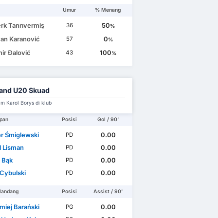
Umur
% Menang
rk Tanrıvermiş
50
36
%
an Karanović
0
57
%
ir Đalović
100
43
%
and U20 Skuad
im Karol Borys di klub
pan
Posisi
Gol / 90'
r Śmiglewski
0.00
PD
l Lisman
0.00
PD
l Bąk
0.00
PD
 Cybulski
0.00
PD
landang
Posisi
Assist / 90'
miej Barański
0.00
PG