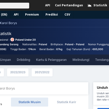
API
Cari Pertandingan
Statistik
 (EN)
API
Premium
Prediksi
CSV
Karol Borys
atistik
sional :
Poland Under 20
landang Serang
Nationalitas :
Poland
Birthplace :
Poland - Poland
Nomor Punggung
2006)
Tinggi Badan :
174cm
Berat Badan :
67kg
Gaji Tahunan (Euro) :
€65,000
& Umpan
Dribbling
Kartu & Pelanggaran
Melindungi
Tendanga
4
2022/2023
2021/2022
Unduh S
arol Borys
Unduh sem
musim 202
dan rata-
Statistik Musim
Statistik Karir
rs