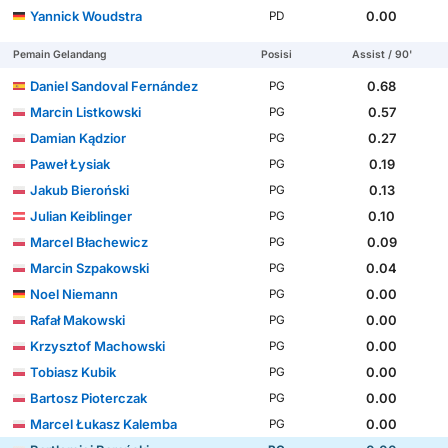
Yannick Woudstra
0.00
PD
Pemain Gelandang
Posisi
Assist / 90'
Daniel Sandoval Fernández
0.68
PG
Marcin Listkowski
0.57
PG
Damian Kądzior
0.27
PG
Paweł Łysiak
0.19
PG
Jakub Bieroński
0.13
PG
Julian Keiblinger
0.10
PG
Marcel Błachewicz
0.09
PG
Marcin Szpakowski
0.04
PG
Noel Niemann
0.00
PG
Rafał Makowski
0.00
PG
Krzysztof Machowski
0.00
PG
Tobiasz Kubik
0.00
PG
Bartosz Pioterczak
0.00
PG
Marcel Łukasz Kalemba
0.00
PG