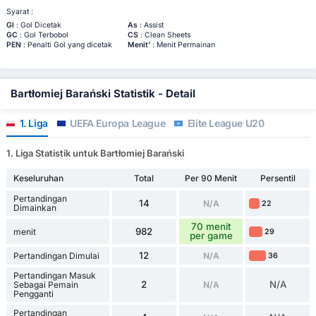
Syarat :
Gl
: Gol Dicetak
As
: Assist
GC
: Gol Terbobol
CS
: Clean Sheets
PEN
: Penalti Gol yang dicetak
Menit'
: Menit Permainan
Bartłomiej Barański Statistik - Detail
1. Liga
UEFA Europa League
Elite League U20
1. Liga Statistik untuk Bartłomiej Barański
Keseluruhan
Total
Per 90 Menit
Persentil
Pertandingan
14
N/A
22
Dimainkan
70 menit
982
menit
29
per game
12
Pertandingan Dimulai
N/A
36
Pertandingan Masuk
2
N/A
Sebagai Pemain
N/A
Pengganti
Pertandingan