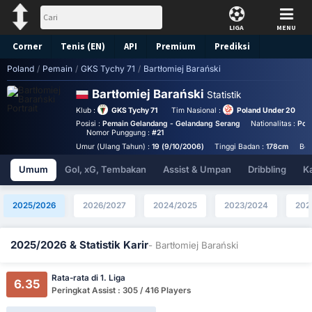
LIGA
MENU
Corner
Tenis (EN)
API
Premium
Prediksi
Poland
/
Pemain
/
GKS Tychy 71
/
Bartłomiej Barański
Bartłomiej Barański
Statistik
Klub :
GKS Tychy 71
Tim Nasional :
Poland Under 20
Posisi :
Pemain Gelandang - Gelandang Serang
Nationalitas :
Pol
Nomor Punggung :
#21
Umur (Ulang Tahun) :
19 (9/10/2006)
Tinggi Badan :
178cm
Ber
Umum
Gol, xG, Tembakan
Assist & Umpan
Dribbling
K
2025/2026
2026/2027
2024/2025
2023/2024
202
2025/2026 & Statistik Karir
- Bartłomiej Barański
Rata-rata di 1. Liga
6.35
Peringkat Assist : 305 / 416 Players