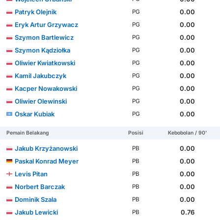
Patryk Olejnik
0.00
PG
Eryk Artur Grzywacz
0.00
PG
Szymon Bartlewicz
0.00
PG
Szymon Kądziołka
0.00
PG
Oliwier Kwiatkowski
0.00
PG
Kamil Jakubczyk
0.00
PG
Kacper Nowakowski
0.00
PG
Oliwier Olewinski
0.00
PG
Oskar Kubiak
0.00
PG
Pemain Belakang
Posisi
Kebobolan / 90'
Jakub Krzyżanowski
0.00
PB
Paskal Konrad Meyer
0.00
PB
Levis Pitan
0.00
PB
Norbert Barczak
0.00
PB
Dominik Szala
0.00
PB
Jakub Lewicki
0.76
PB