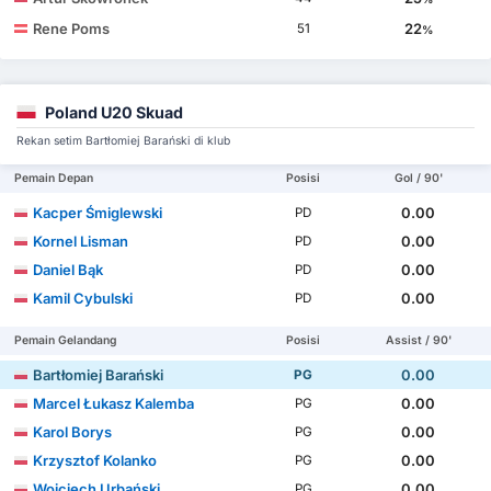
Rene Poms
22
51
%
Poland U20 Skuad
Rekan setim Bartłomiej Barański di klub
Pemain Depan
Posisi
Gol / 90'
Kacper Śmiglewski
0.00
PD
Kornel Lisman
0.00
PD
Daniel Bąk
0.00
PD
Kamil Cybulski
0.00
PD
Pemain Gelandang
Posisi
Assist / 90'
Bartłomiej Barański
0.00
PG
Marcel Łukasz Kalemba
0.00
PG
Karol Borys
0.00
PG
Krzysztof Kolanko
0.00
PG
Wojciech Urbański
0.00
PG