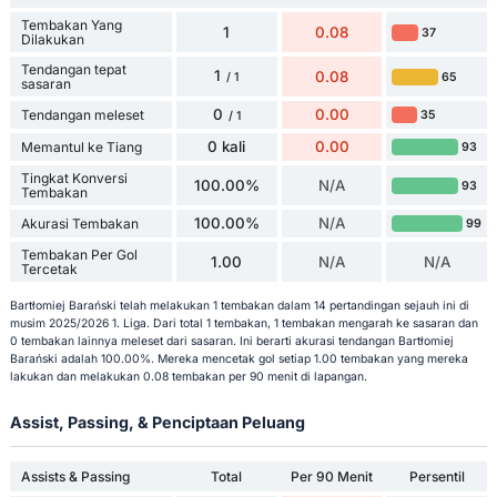
Tembakan Yang
1
0.08
37
Dilakukan
Tendangan tepat
1
0.08
65
/ 1
sasaran
0
0.00
Tendangan meleset
35
/ 1
0 kali
0.00
Memantul ke Tiang
93
Tingkat Konversi
100.00%
N/A
93
Tembakan
100.00%
N/A
Akurasi Tembakan
99
Tembakan Per Gol
1.00
N/A
N/A
Tercetak
Bartłomiej Barański telah melakukan 1 tembakan dalam 14 pertandingan sejauh ini di
musim 2025/2026 1. Liga. Dari total 1 tembakan, 1 tembakan mengarah ke sasaran dan
0 tembakan lainnya meleset dari sasaran. Ini berarti akurasi tendangan Bartłomiej
Barański adalah 100.00%. Mereka mencetak gol setiap 1.00 tembakan yang mereka
lakukan dan melakukan 0.08 tembakan per 90 menit di lapangan.
Assist, Passing, & Penciptaan Peluang
Assists & Passing
Total
Per 90 Menit
Persentil