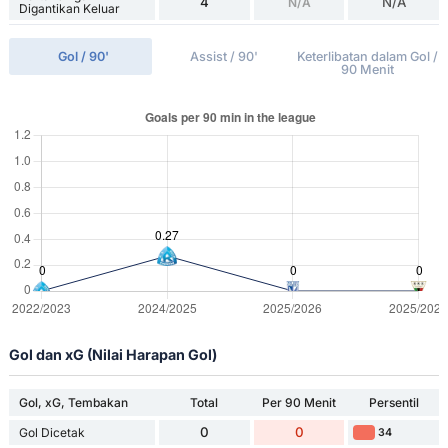
4
N/A
N/A
Digantikan Keluar
Gol / 90'
Assist / 90'
Keterlibatan dalam Gol /
90 Menit
Gol dan xG (Nilai Harapan Gol)
Gol, xG, Tembakan
Total
Per 90 Menit
Persentil
0
0
Gol Dicetak
34