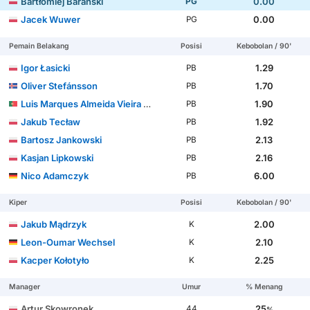
Bartłomiej Barański
0.00
PG
Jacek Wuwer
0.00
PG
Pemain Belakang
Posisi
Kebobolan / 90'
Igor Łasicki
1.29
PB
Oliver Stefánsson
1.70
PB
Luis Marques Almeida Vieira Silva
1.90
PB
Jakub Tecław
1.92
PB
Bartosz Jankowski
2.13
PB
Kasjan Lipkowski
2.16
PB
Nico Adamczyk
6.00
PB
Kiper
Posisi
Kebobolan / 90'
Jakub Mądrzyk
2.00
K
Leon-Oumar Wechsel
2.10
K
Kacper Kołotyło
2.25
K
Manager
Umur
% Menang
Artur Skowronek
25
44
%