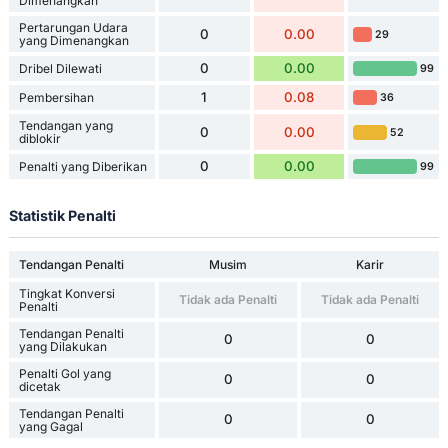
Dimenangkan
Pertarungan Udara
0
0.00
29
yang Dimenangkan
0
0.00
Dribel Dilewati
99
1
0.08
Pembersihan
36
Tendangan yang
0
0.00
52
diblokir
0
0.00
Penalti yang Diberikan
99
Statistik Penalti
Tendangan Penalti
Musim
Karir
Tingkat Konversi
Tidak ada Penalti
Tidak ada Penalti
Penalti
Tendangan Penalti
0
0
yang Dilakukan
Penalti Gol yang
0
0
dicetak
Tendangan Penalti
0
0
yang Gagal