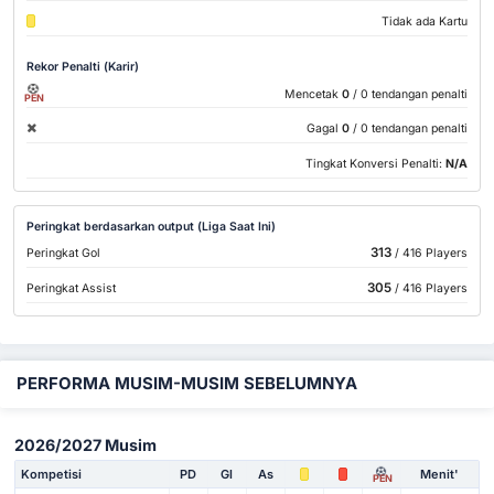
Tidak ada Kartu
Rekor Penalti (Karir)
Mencetak
0
/ 0 tendangan penalti
PEN
Gagal
0
/ 0 tendangan penalti
Tingkat Konversi Penalti:
N/A
Peringkat berdasarkan output (Liga Saat Ini)
313
Peringkat Gol
/ 416 Players
305
Peringkat Assist
/ 416 Players
PERFORMA MUSIM-MUSIM SEBELUMNYA
2026/2027 Musim
Kompetisi
PD
Gl
As
Menit'
PEN