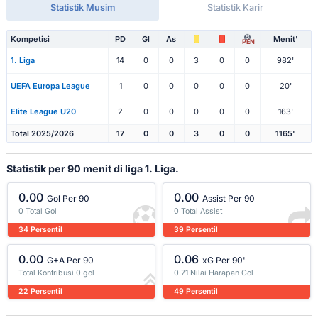
Statistik Musim
Statistik Karir
Kompetisi
PD
Gl
As
Menit'
PEN
1. Liga
14
0
0
3
0
0
982'
UEFA Europa League
1
0
0
0
0
0
20'
Elite League U20
2
0
0
0
0
0
163'
Total 2025/2026
17
0
0
3
0
0
1165'
Statistik per 90 menit di liga 1. Liga.
0.00
0.00
Gol Per 90
Assist Per 90
0 Total Gol
0 Total Assist
34 Persentil
39 Persentil
0.00
0.06
G+A Per 90
xG Per 90'
Total Kontribusi 0 gol
0.71 Nilai Harapan Gol
22 Persentil
49 Persentil