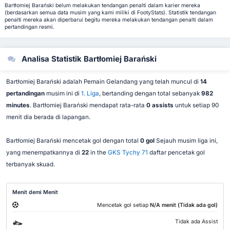
Bartłomiej Barański belum melakukan tendangan penalti dalam karier mereka
(berdasarkan semua data musim yang kami miliki di FootyStats). Statistik tendangan
penalti mereka akan diperbarui begitu mereka melakukan tendangan penalti dalam
pertandingan resmi.
Analisa Statistik Bartłomiej Barański
Bartłomiej Barański adalah Pemain Gelandang yang telah muncul di
14
pertandingan
musim ini di
1. Liga
, bertanding dengan total sebanyak
982
minutes
. Bartłomiej Barański mendapat rata-rata
0 assists
untuk setiap 90
menit dia berada di lapangan.
Bartłomiej Barański mencetak gol dengan total
0 gol
Sejauh musim liga ini,
yang menempatkannya di
22
in the
GKS Tychy 71
daftar pencetak gol
terbanyak skuad.
Menit demi Menit
Mencetak gol setiap
N/A menit (Tidak ada gol)
Tidak ada Assist