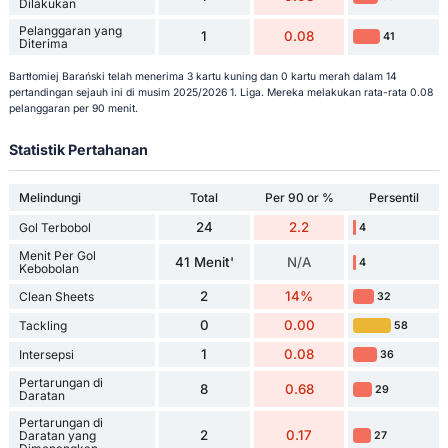
Dilakukan
Pelanggaran yang
1
0.08
41
Diterima
Bartłomiej Barański telah menerima 3 kartu kuning dan 0 kartu merah dalam 14
pertandingan sejauh ini di musim 2025/2026 1. Liga. Mereka melakukan rata-rata 0.08
pelanggaran per 90 menit.
Statistik Pertahanan
Melindungi
Total
Per 90 or %
Persentil
24
2.2
Gol Terbobol
4
Menit Per Gol
41 Menit'
N/A
4
Kebobolan
2
14%
Clean Sheets
32
0
0.00
Tackling
58
1
0.08
Intersepsi
36
Pertarungan di
8
0.68
29
Daratan
Pertarungan di
2
0.17
Daratan yang
27