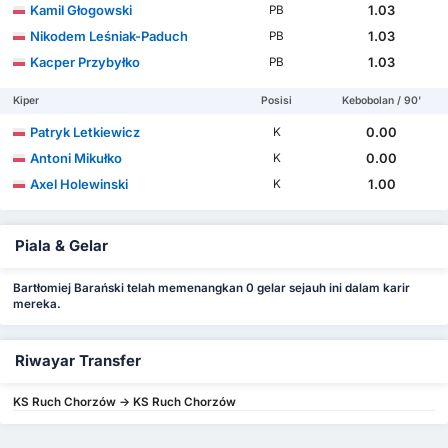
Kamil Głogowski
1.03
PB
Nikodem Leśniak-Paduch
1.03
PB
Kacper Przybyłko
1.03
PB
Kiper
Posisi
Kebobolan / 90'
Patryk Letkiewicz
0.00
K
Antoni Mikułko
0.00
K
Axel Holewinski
1.00
K
Piala & Gelar
Bartłomiej Barański telah memenangkan 0 gelar sejauh ini dalam karir
mereka.
Riwayar Transfer
KS Ruch Chorzów -> KS Ruch Chorzów