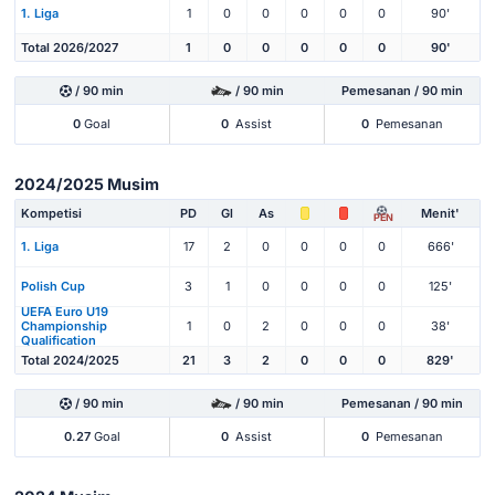
1. Liga
1
0
0
0
0
0
90'
Total 2026/2027
1
0
0
0
0
0
90'
/ 90 min
/ 90 min
Pemesanan / 90 min
0
Goal
0
Assist
0
Pemesanan
2024/2025 Musim
Kompetisi
PD
Gl
As
Menit'
PEN
1. Liga
17
2
0
0
0
0
666'
Polish Cup
3
1
0
0
0
0
125'
UEFA Euro U19
Championship
1
0
2
0
0
0
38'
Qualification
Total 2024/2025
21
3
2
0
0
0
829'
/ 90 min
/ 90 min
Pemesanan / 90 min
0.27
Goal
0
Assist
0
Pemesanan