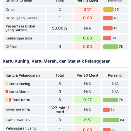
Dribel & Offside
Total
Per 90 Menit
Persentil
2
0.17
Dribel
56
1
0.08
Dribel yang Sukses
49
Persentase Dribel
50.00%
N/A
49
yang Sukses
1
0.08
Kehilangan Bola
39
0
0.00
Offside
78
Kartu Kuning, Kartu Merah, dan Statistik Pelanggaran
Kartu & Pelanggaran
Total
Per 90 Menit
Persentil
3
N/A
N/A
Kartu Kuning
0
N/A
N/A
Kartu Merah
3
0.27
Total Kartu
78
327 min' /
N/A
Menit per Kartu
34
card
3
21%
Kartu Over 0.5
84
Pelanggaran yang
1
0.08
38