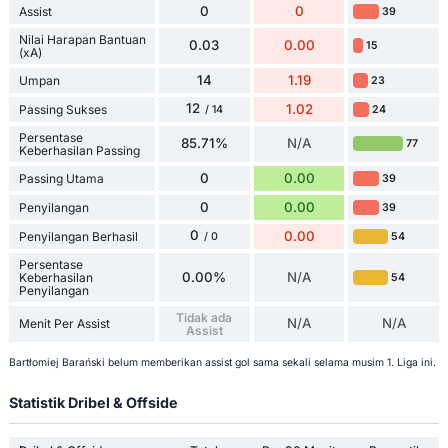
0
0
Assist
39
Nilai Harapan Bantuan
0.03
0.00
15
(xA)
14
1.19
Umpan
23
12
1.02
Passing Sukses
24
/ 14
Persentase
85.71%
N/A
77
Keberhasilan Passing
0
0.00
Passing Utama
39
0
0.00
Penyilangan
39
0
0.00
Penyilangan Berhasil
54
/ 0
Persentase
0.00%
N/A
Keberhasilan
54
Penyilangan
Tidak ada
N/A
N/A
Menit Per Assist
Assist
Bartłomiej Barański belum memberikan assist gol sama sekali selama musim 1. Liga ini.
Statistik Dribel & Offside