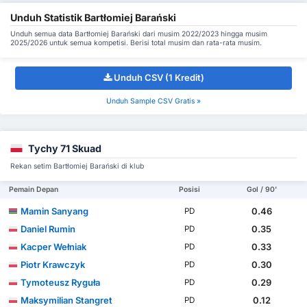
Unduh Statistik Bartłomiej Barański
Unduh semua data Bartłomiej Barański dari musim 2022/2023 hingga musim
2025/2026 untuk semua kompetisi. Berisi total musim dan rata-rata musim.
Unduh CSV (1 Kredit)
Unduh Sample CSV Gratis »
Tychy 71 Skuad
Rekan setim Bartłomiej Barański di klub
Pemain Depan
Posisi
Gol / 90'
Mamin Sanyang
0.46
PD
Daniel Rumin
0.35
PD
Kacper Wełniak
0.33
PD
Piotr Krawczyk
0.30
PD
Tymoteusz Ryguła
0.29
PD
Maksymilian Stangret
0.12
PD