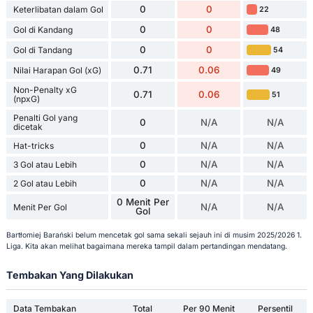
0
0
Keterlibatan dalam Gol
22
0
0
Gol di Kandang
48
0
0
Gol di Tandang
54
0.71
0.06
Nilai Harapan Gol (xG)
49
Non-Penalty xG
0.71
0.06
51
(npxG)
Penalti Gol yang
0
N/A
N/A
dicetak
0
N/A
N/A
Hat-tricks
0
N/A
N/A
3 Gol atau Lebih
0
N/A
N/A
2 Gol atau Lebih
0 Menit Per
N/A
N/A
Menit Per Gol
Gol
Bartłomiej Barański belum mencetak gol sama sekali sejauh ini di musim 2025/2026 1.
Liga. Kita akan melihat bagaimana mereka tampil dalam pertandingan mendatang.
Tembakan Yang Dilakukan
Data Tembakan
Total
Per 90 Menit
Persentil