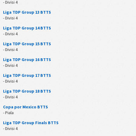
- Divisi 4
Liga TDP Group 13 BTTS
- Divisi 4
Liga TDP Group 14 BTTS
- Divisi 4
Liga TDP Group 15 BTTS
- Divisi 4
Liga TDP Group 16 BTTS
- Divisi 4
Liga TDP Group 17 BTTS
- Divisi 4
Liga TDP Group 18 BTTS
- Divisi 4
Copa por Mexico BTTS
- Piala
Liga TDP Group Finals BTTS
- Divisi 4