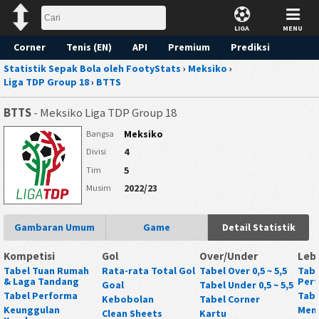
LIGA
MENU
Corner
Tenis (EN)
API
Premium
Prediksi
Statistik Sepak Bola oleh FootyStats
›
Meksiko
›
Liga TDP Group 18
›
BTTS
BTTS
- Meksiko Liga TDP Group 18
Meksiko
Bangsa
4
Divisi
5
Tim
2022/23
Musim
Gambaran Umum
Game
Detail Statistik
Kompetisi
Gol
Over/Under
Leb
Tabel Tuan Rumah
Rata-rata Total Gol
Tabel Over 0,5 ~ 5,5
Tabe
& Laga Tandang
Per
Goal
Tabel Under 0,5 ~ 5,5
Tabel Performa
Tabe
Kebobolan
Tabel Corner
Keunggulan
Mena
Clean Sheets
Kartu