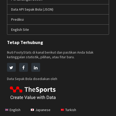
Data API Sepak Bola (JSON)
Prediksi
English Site
Tetap Terhubung
Ikuti FootyStats di kanal berikut dan pastikan Anda tidak
ketinggalan statistik, pilihan, atau fitur baru.
Data Sepak Bola disediakan oleh
English
Japanese
Turkish