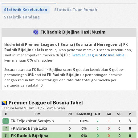
Statistik Keseluruhan
Statistik Tuan Rumah
Statistik Tandang
FK Radnik Bijeljina Hasil Musim
Musim ini di
Premier League of Bosnia (Bosnia and Herzegovina) FK
Radnik Bijeljina stats
menunjukan performa mereka 1 secara keseluruhan,
saat ini menempatkan mereka di
3/10
di
Premier League of Bosnia Table
,
kemenangan
0%
of matches.
Secara rata-rata FK Radnik Bijeljina score
0
gol dan kebobolan
0
gol per
pertandingan.
0%
dari ini
FK Radnik Bijeljina
's pertandingan berakhir
dengan kedua tim mencetak gol dan rata-rata total gol mereka per
pertandingan adalah
0
.
Premier League of Bosnia Tabel
Saat ini Awal Musim - 1 / 25 dimainkan
#
Tim
PD
%Menang
GM
GA
SG
P
FK Zeljeznicar Sarajevo
1
1
100%
2
1
1
3
FK Borac Banja Luka
2
0
0%
0
0
0
0
FK Radnik Bijeljina
3
0
0%
0
0
0
0