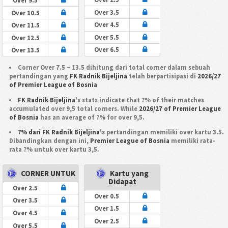
Over 9.5
Over 3.5
Over 10.5
Over 4.5
Over 11.5
Over 5.5
Over 12.5
Over 6.5
Over 13.5
Corner Over 7.5 ~ 13.5 dihitung dari total corner dalam sebuah
pertandingan yang
FK Radnik Bijeljina
telah berpartisipasi di
2026/27
of Premier League of Bosnia
FK Radnik Bijeljina
's stats indicate that ?% of their matches
accumulated over 9,5 total corners. While
2026/27 of Premier League
of Bosnia
has an average of ?% for over 9,5.
?% dari FK Radnik Bijeljina
's pertandingan memiliki over kartu 3.5.
Dibandingkan dengan ini,
Premier League of Bosnia
memiliki rata-
rata ?% untuk over kartu 3,5.
CORNER UNTUK
Kartu yang
Didapat
Over 2.5
Over 0.5
Over 3.5
Over 1.5
Over 4.5
Over 2.5
Over 5.5