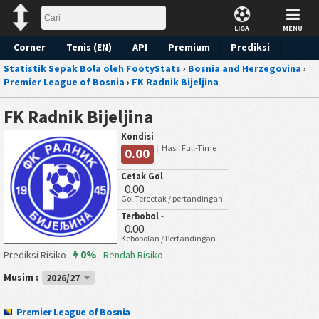
LIGA
MENU
Corner
Tenis (EN)
API
Premium
Prediksi
Statistik Sepak Bola oleh FootyStats
›
Bosnia and Herzegovina
›
Premier League of Bosnia
›
FK Radnik Bijeljina
FK Radnik Bijeljina
Kondisi
-
Hasil Full-Time
0.00
Cetak Gol
-
0.00
Gol Tercetak / pertandingan
Terbobol
-
0.00
Kebobolan / Pertandingan
0%
Prediksi Risiko -
-
Rendah Risiko
Musim :
2026/27
Premier League of Bosnia