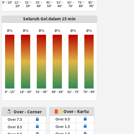
0' - 10'
11' -
21' -
31' -
41' -
51' -
61' -
71' -
81' -
20'
30'
40'
50'
60'
70'
80'
90'
Seluruh Gol dalam 15 min
0%
0%
0%
0%
0%
0%
0' - 15'
16' - 30'
31' - 45'
46' - 60'
61' - 75'
76' - 90'
Over - Kartu
Over - Corner
Over 0.5
Over 7.5
Over 1.5
Over 8.5
Over 2.5