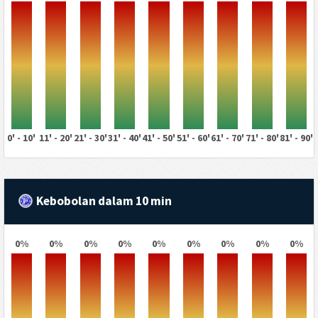
0' - 10'
11' - 20'
21' - 30'
31' - 40'
41' - 50'
51' - 60'
61' - 70'
71' - 80'
81' - 90'
Kebobolan dalam 10 min
0%
0%
0%
0%
0%
0%
0%
0%
0%