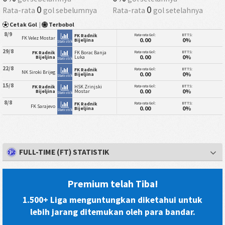
0
0
Rata-rata
gol sebelumnya
Rata-rata
gol setelahnya
Cetak Gol
|
Terbobol
8/9
Rata-rata Gol:
BTTS:
FK Radnik
FK Velez Mostar
0.00
0%
Bijeljina
Statistik
29/8
Rata-rata Gol:
BTTS:
FK Radnik
FK Borac Banja
0.00
0%
Bijeljina
Luka
Statistik
22/8
Rata-rata Gol:
BTTS:
FK Radnik
NK Siroki Brijeg
0.00
0%
Bijeljina
Statistik
15/8
Rata-rata Gol:
BTTS:
FK Radnik
HSK Zrinjski
0.00
0%
Bijeljina
Mostar
Statistik
8/8
Rata-rata Gol:
BTTS:
FK Radnik
FK Sarajevo
0.00
0%
Bijeljina
Statistik
FULL-TIME (FT) STATISTIK
Premium telah Tiba!
1.500+ Liga menguntungkan diketahui untuk
lebih jarang ditemukan oleh para bandar.