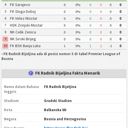
FK Sarajevo
4
0
0%
0
0
0
0
FK Sloga Doboj
5
0
0%
0
0
0
0
FK Velez Mostar
6
0
0%
0
0
0
0
HSK Zrinjski Mostar
7
0
0%
0
0
0
0
NK Celik Zenica
8
0
0%
0
0
0
0
NK Siroki Brijeg
9
0
0%
0
0
0
0
FK BSK Banja Luka
10
1
0%
1
2
-1
0
•
FK Radnik Bijeljina ada di posisi nomor 3 di tabel Premier League of
Bosnia
FK Radnik Bijeljina Fakta Menarik
Nama dalam Bahasa
FK Radnik Bijeljina
Inggris
Stadium
Gradski Stadion
Kota
Balkanska bb
Negara
Bosnia and Herzegovina