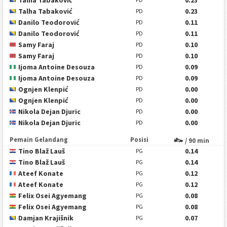
Talha Tabaković
0.23
Talha Tabaković
0.23
PD
Danilo Teodorović
0.11
PD
Danilo Teodorović
0.11
PD
Samy Faraj
0.10
PD
Samy Faraj
0.10
PD
Ijoma Antoine Desouza
0.09
PD
Ijoma Antoine Desouza
0.09
PD
Ognjen Klenpić
0.00
PD
Ognjen Klenpić
0.00
PD
Nikola Dejan Djuric
0.00
PD
Nikola Dejan Djuric
0.00
PD
Pemain Gelandang
Posisi
/ 90 min
Tino Blaž Lauš
0.14
PG
Tino Blaž Lauš
0.14
PG
Ateef Konate
0.12
PG
Ateef Konate
0.12
PG
Felix Osei Agyemang
0.08
PG
Felix Osei Agyemang
0.08
PG
Damjan Krajišnik
0.07
PG