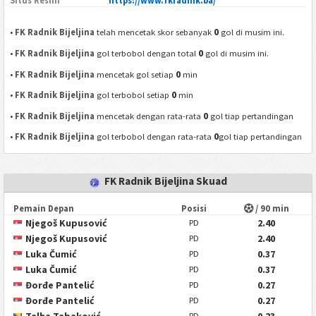
Situs Resmi
https://www.fkradnik.ba/
0
•
FK Radnik Bijeljina
telah mencetak skor sebanyak
gol di musim ini.
0
•
FK Radnik Bijeljina
gol terbobol dengan total
gol di musim ini.
0
•
FK Radnik Bijeljina
mencetak gol setiap
min
0
•
FK Radnik Bijeljina
gol terbobol setiap
min
0
•
FK Radnik Bijeljina
mencetak dengan rata-rata
gol tiap pertandingan
0
•
FK Radnik Bijeljina
gol terbobol dengan rata-rata
gol tiap pertandingan
FK Radnik Bijeljina Skuad
Pemain Depan
Posisi
/ 90 min
Njegoš Kupusović
2.40
PD
Njegoš Kupusović
2.40
PD
Luka Čumić
0.37
PD
Luka Čumić
0.37
PD
Đorđe Pantelić
0.27
PD
Đorđe Pantelić
0.27
PD
PD