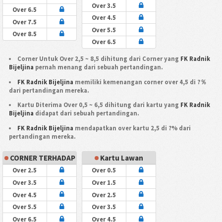
Over 3.5
Over 6.5
Over 4.5
Over 7.5
Over 5.5
Over 8.5
Over 6.5
Corner Untuk Over 2,5 ~ 8,5 dihitung dari Corner yang
FK Radnik
Bijeljina
pernah menang dari sebuah pertandingan.
FK Radnik Bijeljina
memiliki kemenangan corner over 4,5 di ?％
dari pertandingan mereka.
Kartu Diterima Over 0,5 ~ 6,5 dihitung dari kartu yang
FK Radnik
Bijeljina
didapat dari sebuah pertandingan.
FK Radnik Bijeljina
mendapatkan over kartu 2,5 di ?% dari
pertandingan mereka.
CORNER TERHADAP
Kartu Lawan
Over 2.5
Over 0.5
Over 3.5
Over 1.5
Over 4.5
Over 2.5
Over 5.5
Over 3.5
Over 6.5
Over 4.5