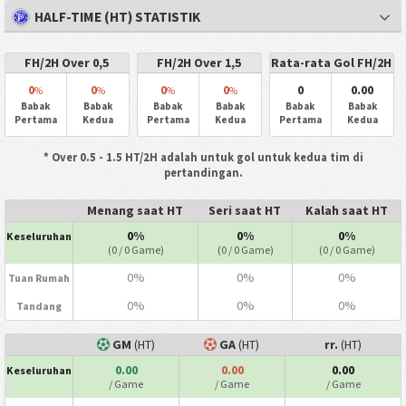
HALF-TIME (HT) STATISTIK
FH/2H Over 0,5
FH/2H Over 1,5
Rata-rata Gol FH/2H
0
0
0
0
0
0.00
%
%
%
%
Babak
Babak
Babak
Babak
Babak
Babak
Pertama
Kedua
Pertama
Kedua
Pertama
Kedua
* Over 0.5 - 1.5 HT/2H adalah untuk gol untuk kedua tim di
pertandingan.
Menang saat HT
Seri saat HT
Kalah saat HT
0%
0%
0%
Keseluruhan
(0 / 0 Game)
(0 / 0 Game)
(0 / 0 Game)
0%
0%
0%
Tuan Rumah
0%
0%
0%
Tandang
GM
(HT)
GA
(HT)
rr.
(HT)
0.00
0.00
0.00
Keseluruhan
/ Game
/ Game
/ Game