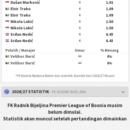
Dušan Marković
1.01
K
Elvir Trako
1.09
K
Elvir Trako
1.09
K
Nikola Lakić
1.50
K
Nikola Lakić
1.50
K
Srđan Nedić
6.43
K
Srđan Nedić
6.43
K
Pelatih / Manajer
Umur
% Menang
Velibor Đurić
0
44
%
Velibor Đurić
0
44
%
*
FK Radnik Bijeljina
Roster dan statistik diambil dari 2026/27 Musim
2026/27 STATISTIK
- FK RADNIK BIJELJINA
FK Radnik Bijeljina Premier League of Bosnia musim
belum dimulai.
Statistik akan muncul setelah pertandingan dimainkan