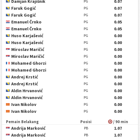
Damjan Krajišnik
0.07
PG
Faruk Gogić
0.07
PG
Faruk Gogić
0.07
PG
Emanuel Črnko
0.05
PG
Emanuel Črnko
0.05
PG
Huso Karjašević
0.00
PG
Huso Karjašević
0.00
PG
Miroslav Maričić
0.00
PG
Miroslav Maričić
0.00
PG
Mohamed Ghorzi
0.00
PG
Mohamed Ghorzi
0.00
PG
Andrej Krstić
0.00
PG
Andrej Krstić
0.00
PG
Aldin Hrvanović
0.00
PG
Aldin Hrvanović
0.00
PG
Ivan Nikolov
0.00
PG
Ivan Nikolov
0.00
PG
Pemain Belakang
Posisi
/ 90 min
Andrija Marković
1.07
PB
Andrija Marković
1.07
PB