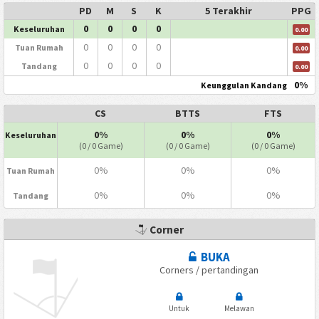
PD
M
S
K
5 Terakhir
PPG
0
0
0
0
Keseluruhan
0.00
0
0
0
0
Tuan Rumah
0.00
0
0
0
0
Tandang
0.00
0%
Keunggulan Kandang
CS
BTTS
FTS
0%
0%
0%
Keseluruhan
(0 / 0 Game)
(0 / 0 Game)
(0 / 0 Game)
0%
0%
0%
Tuan Rumah
0%
0%
0%
Tandang
Corner
BUKA
Corners / pertandingan
Untuk
Melawan