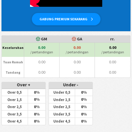
GABUNG PREMIUM SEKARANG
GM
GA
rr.
0.00
0.00
0.00
Keseluruhan
/ pertandingan
/ pertandingan
/ pertandingan
0.00
0.00
0.00
Tuan Rumah
0.00
0.00
0.00
Tandang
Over +
Under -
0%
0%
Over 0,5
Under 0,5
0%
0%
Over 1,5
Under 1,5
0%
0%
Over 2,5
Under 2,5
0%
0%
Over 3,5
Under 3,5
0%
0%
Over 4,5
Under 4,5