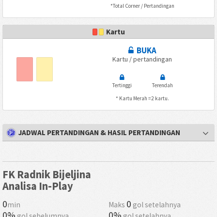
*Total Corner / Pertandingan
Kartu
BUKA
Kartu / pertandingan
Tertinggi
Terendah
* Kartu Merah =2 kartu.
JADWAL PERTANDINGAN & HASIL PERTANDINGAN
FK Radnik Bijeljina
Analisa In-Play
0
0
min
Maks
gol setelahnya
0%
0%
gol sebelumnya
gol setelahnya