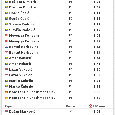
Božidar Dimitrić
1.07
PB
Božidar Dimitrić
1.07
PB
Đorđe Ćosić
1.11
PB
Đorđe Ćosić
1.11
PB
Slaviša Radović
1.12
PB
Slaviša Radović
1.12
PB
Meyepya Fongain
1.27
PB
Meyepya Fongain
1.27
PB
Bartul Markovina
1.33
PB
Bartul Markovina
1.33
PB
Amar Pekarić
1.41
PB
Amar Pekarić
1.41
PB
Lazar Vuković
1.50
PB
Lazar Vuković
1.50
PB
Marko Čubrilo
1.61
PB
Marko Čubrilo
1.61
PB
Konstantin Cheshmedzhiev
3.38
PB
Konstantin Cheshmedzhiev
3.38
PB
Kiper
Posisi
/ 90 min
Dušan Marković
1.01
K