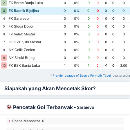
FK Borac Banja Luka
2
0
0%
0
0
0
0
0
FK Radnik Bijeljina
3
0
0%
0
0
0
0
0
FK Sarajevo
4
0
0%
0
0
0
0
0
FK Sloga Doboj
5
0
0%
0
0
0
0
0
FK Velez Mostar
6
0
0%
0
0
0
0
0
HSK Zrinjski Mostar
7
0
0%
0
0
0
0
0
NK Celik Zenica
8
0
0%
0
0
0
0
0
NK Siroki Brijeg
9
0
0%
0
0
0
0
0
FK BSK Banja Luka
10
1
0%
1
2
-1
0
3.00
*
Premier League of Bosnia Formulir Tabel
juga tersedia
Siapakah yang Akan Mencetak Skor?
Pencetak Gol Terbanyak
-
Sarajevo
Shane Maroodza 0