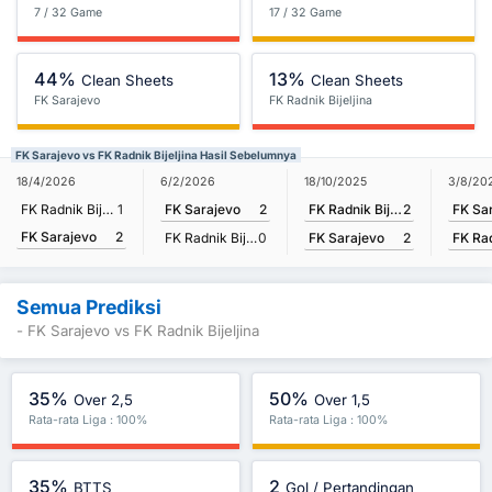
7 / 32 Game
17 / 32 Game
44%
13%
Clean Sheets
Clean Sheets
FK Sarajevo
FK Radnik Bijeljina
FK Sarajevo vs FK Radnik Bijeljina Hasil Sebelumnya
18/10/2025
3/8/20
18/4/2026
6/2/2026
FK Radnik Bijeljina
2
FK Sa
FK Radnik Bijeljina
1
FK Sarajevo
2
FK Sarajevo
2
FK Sarajevo
2
FK Radnik Bijeljina
0
Semua Prediksi
- FK Sarajevo vs FK Radnik Bijeljina
35%
50%
Over 2,5
Over 1,5
Rata-rata Liga : 100%
Rata-rata Liga : 100%
35%
2
BTTS
Gol / Pertandingan