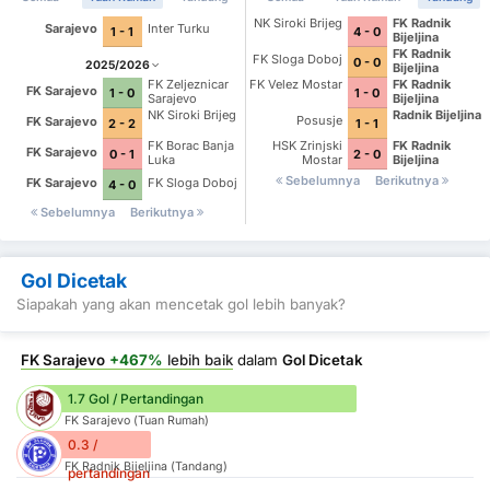
NK Siroki Brijeg
FK Radnik
Sarajevo
Inter Turku
1 - 1
4 - 0
Bijeljina
FK Radnik
FK Sloga Doboj
0 - 0
2025/2026
Bijeljina
FK Velez Mostar
FK Radnik
FK Zeljeznicar
FK Sarajevo
1 - 0
1 - 0
Bijeljina
Sarajevo
Radnik Bijeljina
NK Siroki Brijeg
Posusje
FK Sarajevo
1 - 1
2 - 2
HSK Zrinjski
FK Radnik
FK Borac Banja
FK Sarajevo
2 - 0
0 - 1
Mostar
Bijeljina
Luka
Sebelumnya
Berikutnya
FK Sarajevo
FK Sloga Doboj
4 - 0
Sebelumnya
Berikutnya
Gol Dicetak
Siapakah yang akan mencetak gol lebih banyak?
FK Sarajevo
+467%
lebih baik
dalam
Gol Dicetak
1.7 Gol / Pertandingan
FK Sarajevo (Tuan Rumah)
0.3 /
FK Radnik Bijeljina (Tandang)
pertandingan