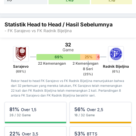
1.49
1.16
Statistik Head to Head / Hasil Sebelumnya
- FK Sarajevo vs FK Radnik Bijeljina
32
Game
69%
25%
6%
22 Kemenangan
2 Kemenangan
Sarajevo
Radnik Bijeljina
8 Seri
(69%)
(6%)
(25%)
Rekor head to head FK Sarajevo vs FK Radnik Bijeljina menunjukkan bahwa
dari 32 pertemuan yang mereka lakukan, FK Sarajevo telah memenangkan
22 kali dan FK Radnik Bijeljina telah memenangkan 2 kali. Pertandingan 8
antara FK Sarajevo dan FK Radnik Bijeljina berakhir seri.
81%
56%
Over 1,5
Over 2,5
26 / 32 Game
18 / 32 Game
22%
53%
Over 3,5
BTTS