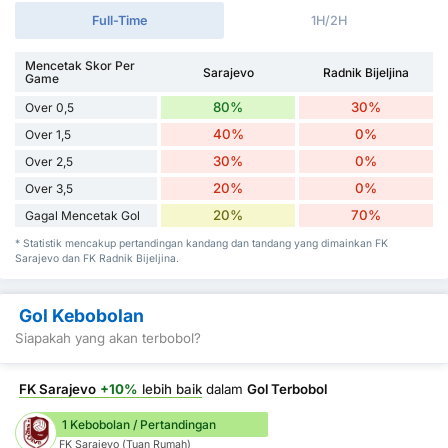
Full-Time
1H/2H
Mencetak Skor Per
Sarajevo
Radnik Bijeljina
Game
80%
30%
Over 0,5
40%
0%
Over 1,5
30%
0%
Over 2,5
20%
0%
Over 3,5
20%
70%
Gagal Mencetak Gol
* Statistik mencakup pertandingan kandang dan tandang yang dimainkan FK
Sarajevo dan FK Radnik Bijeljina.
Gol Kebobolan
Siapakah yang akan terbobol?
FK Sarajevo
+10%
lebih baik
dalam
Gol Terbobol
1 Kebobolan / Pertandingan
FK Sarajevo (Tuan Rumah)