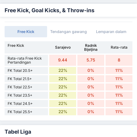
Free Kick, Goal Kicks, & Throw-ins
Free Kick
Tendangan gawang
Lemparan dalam
Free Kick
Radnik
Sarajevo
Rata-rata
Bijeljina
Rata-rata Free Kick
9.44
5.75
8
Pertandingan
22%
0%
11%
FK Total 20.5+
22%
0%
11%
FK Total 21.5+
22%
0%
11%
FK Total 22.5+
22%
0%
11%
FK Total 23.5+
22%
0%
11%
FK Total 24.5+
22%
0%
11%
FK Total 25.5+
Tabel Liga