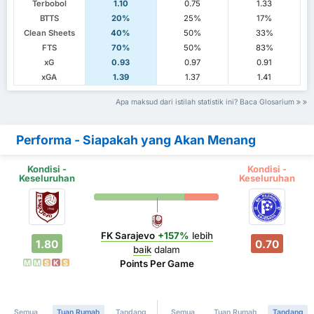
Terbobol
1.10
0.75
1.33
BTTS
20%
25%
17%
Clean Sheets
40%
50%
33%
FTS
70%
50%
83%
xG
0.93
0.97
0.91
xGA
1.39
1.37
1.41
Apa maksud dari istilah statistik ini? Baca Glosarium
Performa - Siapakah yang Akan Menang
Kondisi -
Kondisi -
Keseluruhan
Keseluruhan
FK Sarajevo
+157%
lebih
1.80
0.70
baik
dalam
Points Per Game
M
M
S
K
S
Semua
Tuan Rumah
Tandang
Semua
Tuan Rumah
Tandang