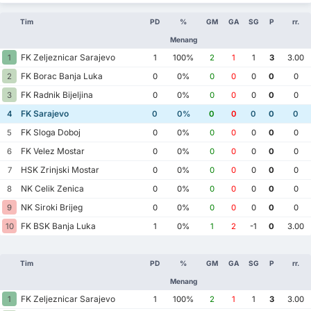
Tim
PD
%
GM
GA
SG
P
rr.
Menang
FK Zeljeznicar Sarajevo
1
1
100%
2
1
1
3
3.00
FK Borac Banja Luka
2
0
0%
0
0
0
0
0
FK Radnik Bijeljina
3
0
0%
0
0
0
0
0
FK Sarajevo
4
0
0%
0
0
0
0
0
FK Sloga Doboj
5
0
0%
0
0
0
0
0
FK Velez Mostar
6
0
0%
0
0
0
0
0
HSK Zrinjski Mostar
7
0
0%
0
0
0
0
0
NK Celik Zenica
8
0
0%
0
0
0
0
0
NK Siroki Brijeg
9
0
0%
0
0
0
0
0
FK BSK Banja Luka
10
1
0%
1
2
-1
0
3.00
Tim
PD
%
GM
GA
SG
P
rr.
Menang
FK Zeljeznicar Sarajevo
1
1
100%
2
1
1
3
3.00