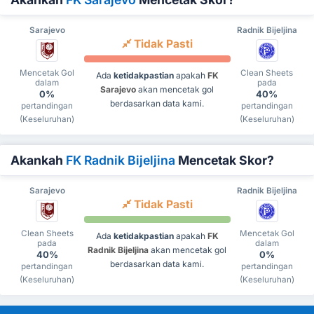
Sarajevo
Radnik Bijeljina
Tidak Pasti
Mencetak Gol
Clean Sheets
Ada
ketidakpastian
apakah
FK
dalam
pada
Sarajevo
akan mencetak gol
0%
40%
berdasarkan data kami.
pertandingan
pertandingan
(Keseluruhan)
(Keseluruhan)
Akankah
FK Radnik Bijeljina
Mencetak Skor?
Sarajevo
Radnik Bijeljina
Tidak Pasti
Clean Sheets
Mencetak Gol
Ada
ketidakpastian
apakah
FK
pada
dalam
Radnik Bijeljina
akan mencetak gol
40%
0%
berdasarkan data kami.
pertandingan
pertandingan
(Keseluruhan)
(Keseluruhan)