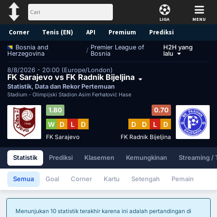
LIGA
MENU
Corner
Tenis (EN)
API
Premium
Prediksi
Premier League of
H2H yang
Bosnia and
/
Bosnia
lalu
Herzegovina
8/8/2026 - 20:00 (Europe/London)
FK Sarajevo vs FK Radnik Bijeljina
Statistik, Data dan Rekor Pertemuan
Stadium -
Olimpijski Stadion Asim Ferhatović Hase
1.80
0.70
W
D
L
D
D
D
L
D
FK Sarajevo
FK Radnik Bijeljina
Statistik
Prediksi
Klasemen
Kemungkinan
Streaming /
Semua
Goal
Corner
Kartu
Setengah
Pemain
Menunjukan 10 statistik terakhir karena ini adalah pertandingan di