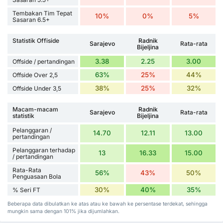
Tembakan Tim Tepat
10%
0%
5%
Sasaran 6.5+
Statistik Offiside
Radnik
Sarajevo
Rata-rata
Bijeljina
3.38
2.25
3.00
Offside / pertandingan
63%
25%
44%
Offside Over 2,5
38%
25%
32%
Offside Under 3,5
Macam-macam
Radnik
Sarajevo
Rata-rata
statistik
Bijeljina
Pelanggaran /
14.70
12.11
13.00
pertandingan
Pelanggaran terhadap
13
16.33
15.00
/ pertandingan
Rata-Rata
56%
43%
50%
Penguasaan Bola
30%
40%
35%
% Seri FT
Beberapa data dibulatkan ke atas atau ke bawah ke persentase terdekat, sehingga
mungkin sama dengan 101% jika dijumlahkan.