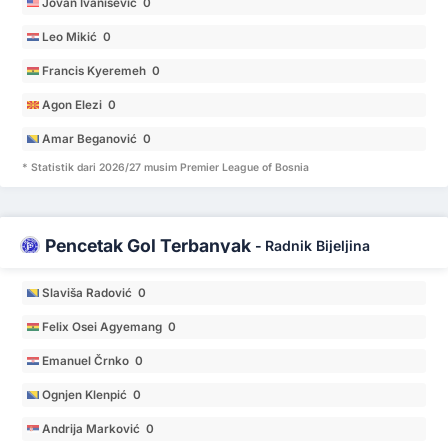
Jovan Ivanisevic 0
Leo Mikić 0
Francis Kyeremeh 0
Agon Elezi 0
Amar Beganović 0
* Statistik dari 2026/27 musim Premier League of Bosnia
Pencetak Gol Terbanyak
-
Radnik Bijeljina
Slaviša Radović 0
Felix Osei Agyemang 0
Emanuel Črnko 0
Ognjen Klenpić 0
Andrija Marković 0