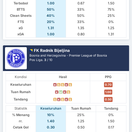
Terbobol
1.00
0.67
1.50
BTTS
50%
33%
75%
Clean Sheets
40%
50%
25%
FTS
20%
33%
0%
xG
1.31
1.35
1.25
xGA
1.00
0.80
1.31
FK Radnik Bijeljina
Bosnia and Herzegovina - Premier League of Bosnia
Pos Liga.
3
/ 10
Kondisi
Hasil
PPG
Keseluruhan
0.70
K
S
S
K
S
Tuan Rumah
1.00
K
M
K
S
Tandang
0.50
S
K
S
K
S
Statistik
Keseluruhan
Tuan Rumah
Tandang
% Menang
10%
25%
0%
rr.
1.40
1.25
1.50
Cetak Gol
0.30
0.50
0.17