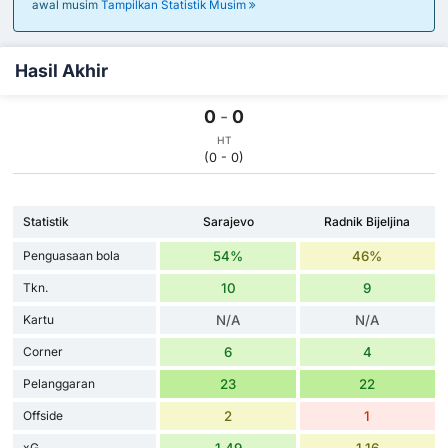
awal musim
Tampilkan Statistik Musim
Hasil Akhir
0
-
0
HT
(0 - 0)
Statistik
Sarajevo
Radnik Bijeljina
Penguasaan bola
54%
46%
Tkn.
10
9
Kartu
N/A
N/A
Corner
6
4
Pelanggaran
23
22
Offside
2
1
xG