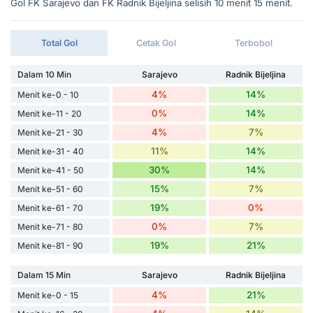
Gol FK Sarajevo dan FK Radnik Bijeljina selisih 10 menit 15 menit.
Total Gol
Cetak Gol
Terbobol
Dalam 10 Min
Sarajevo
Radnik Bijeljina
4%
14%
Menit ke-0 - 10
0%
14%
Menit ke-11 - 20
4%
7%
Menit ke-21 - 30
11%
14%
Menit ke-31 - 40
30%
14%
Menit ke-41 - 50
15%
7%
Menit ke-51 - 60
19%
0%
Menit ke-61 - 70
0%
7%
Menit ke-71 - 80
19%
21%
Menit ke-81 - 90
Dalam 15 Min
Sarajevo
Radnik Bijeljina
4%
21%
Menit ke-0 - 15