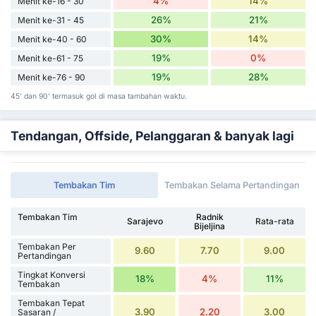
4%
14%
Menit ke-16 - 30
26%
21%
Menit ke-31 - 45
30%
14%
Menit ke-40 - 60
19%
0%
Menit ke-61 - 75
19%
28%
Menit ke-76 - 90
45' dan 90' termasuk gol di masa tambahan waktu.
Tendangan, Offside, Pelanggaran & banyak lagi
Tembakan Tim
Tembakan Selama Pertandingan
Tembakan Tim
Radnik
Sarajevo
Rata-rata
Bijeljina
Tembakan Per
9.60
7.70
9.00
Pertandingan
Tingkat Konversi
18%
4%
11%
Tembakan
Tembakan Tepat
3.90
2.20
3.00
Sasaran /