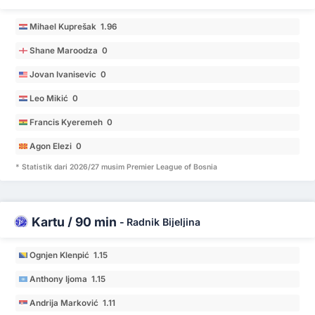
Mihael Kuprešak 1.96
Shane Maroodza 0
Jovan Ivanisevic 0
Leo Mikić 0
Francis Kyeremeh 0
Agon Elezi 0
* Statistik dari 2026/27 musim Premier League of Bosnia
Kartu / 90 min
-
Radnik Bijeljina
Ognjen Klenpić 1.15
Anthony Ijoma 1.15
Andrija Marković 1.11