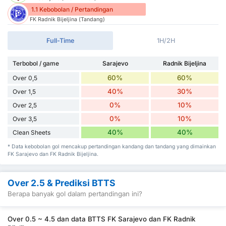
1.1 Kebobolan / Pertandingan
FK Radnik Bijeljina (Tandang)
Full-Time
1H/2H
Terbobol / game
Sarajevo
Radnik Bijeljina
60%
60%
Over 0,5
40%
30%
Over 1,5
0%
10%
Over 2,5
0%
10%
Over 3,5
40%
40%
Clean Sheets
* Data kebobolan gol mencakup pertandingan kandang dan tandang yang dimainkan
FK Sarajevo dan FK Radnik Bijeljina.
Over 2.5 & Prediksi BTTS
Berapa banyak gol dalam pertandingan ini?
Over 0.5 ~ 4.5 dan data BTTS FK Sarajevo dan FK Radnik