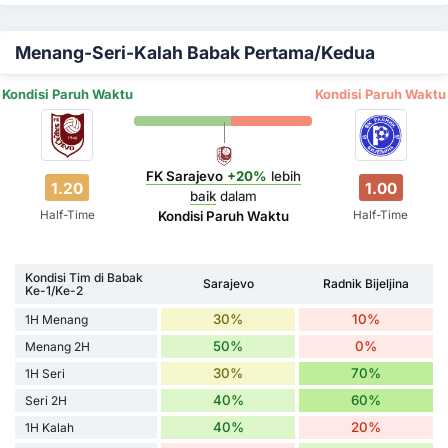
Menang-Seri-Kalah Babak Pertama/Kedua
Kondisi Paruh Waktu
Kondisi Paruh Waktu
FK Sarajevo
+20%
lebih
1.20
1.00
baik
dalam
Half-Time
Half-Time
Kondisi Paruh Waktu
Kondisi Tim di Babak
Sarajevo
Radnik Bijeljina
Ke-1/Ke-2
30%
10%
1H Menang
50%
0%
Menang 2H
30%
70%
1H Seri
40%
60%
Seri 2H
40%
20%
1H Kalah