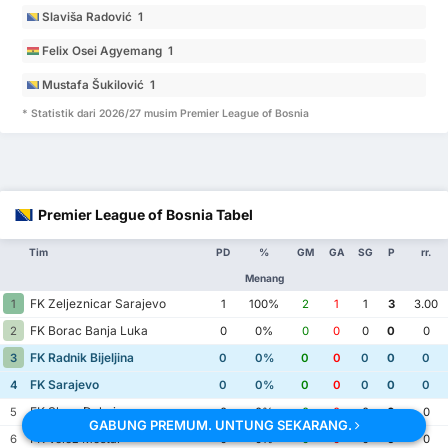
Slaviša Radović 1
Felix Osei Agyemang 1
Mustafa Šukilović 1
* Statistik dari 2026/27 musim Premier League of Bosnia
Premier League of Bosnia Tabel
Tim
PD
%
GM
GA
SG
P
rr.
Menang
FK Zeljeznicar Sarajevo
1
1
100%
2
1
1
3
3.00
FK Borac Banja Luka
2
0
0%
0
0
0
0
0
FK Radnik Bijeljina
3
0
0%
0
0
0
0
0
FK Sarajevo
4
0
0%
0
0
0
0
0
FK Sloga Doboj
5
0
0%
0
0
0
0
0
GABUNG PREMUM. UNTUNG SEKARANG.
FK Velez Mostar
6
0
0%
0
0
0
0
0