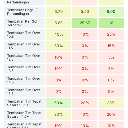
Pertandingan
Tembakan Gagal /
5.70
5.50
6.00
Pertandingan
Tembakan Per Gol
5.65
25.67
16
Tercetak
Tembakan Tim Over
40%
10%
25%
10.5
Tembakan Tim Over
30%
0%
15%
11.5
Tembakan Tim Over
10%
0%
5%
12.5
Tembakan Tim Over
10%
0%
5%
13.5
Tembakan Tim Over
0%
0%
0%
14.5
Tembakan Tim Over
0%
0%
0%
15.5
Tembakan Tim Tepat
50%
20%
35%
Sasaran 3.5+
Tembakan Tim Tepat
30%
10%
20%
Sasaran 4.5+
Tembakan Tim Tepat
10%
10%
10%
Sasaran 5.5+