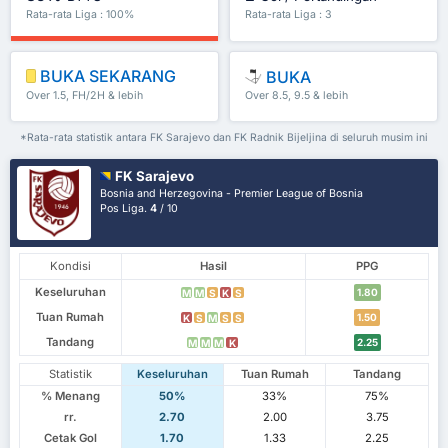
Rata-rata Liga : 100%
Rata-rata Liga : 3
BUKA SEKARANG
BUKA
Over 1.5, FH/2H & lebih
Over 8.5, 9.5 & lebih
*Rata-rata statistik antara FK Sarajevo dan FK Radnik Bijeljina di seluruh musim ini
FK Sarajevo
Bosnia and Herzegovina - Premier League of Bosnia
Pos Liga.
4
/ 10
Kondisi
Hasil
PPG
Keseluruhan
1.80
M
M
S
K
S
Tuan Rumah
1.50
K
S
M
S
S
Tandang
2.25
M
M
M
K
Statistik
Keseluruhan
Tuan Rumah
Tandang
% Menang
50%
33%
75%
rr.
2.70
2.00
3.75
Cetak Gol
1.70
1.33
2.25